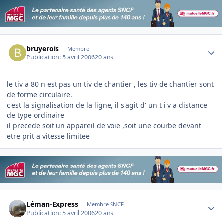
Author stats
bruyerois
Membre
Publication:
5 avril 2006
20 ans
le tiv a 80 n est pas un tiv de chantier , les tiv de chantier sont
de forme circulaire.
c'est la signalisation de la ligne, il s'agit d' un t i v a distance
de type ordinaire
il precede soit un appareil de voie ,soit une courbe devant
etre prit a vitesse limitee
Author stats
Léman-Express
Membre SNCF
Publication:
5 avril 2006
20 ans