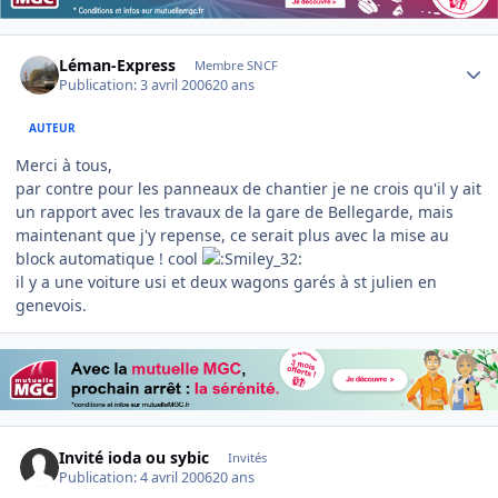
Author stats
Léman-Express
Membre SNCF
Publication:
3 avril 2006
20 ans
AUTEUR
Merci à tous,
par contre pour les panneaux de chantier je ne crois qu'il y ait
un rapport avec les travaux de la gare de Bellegarde, mais
maintenant que j'y repense, ce serait plus avec la mise au
block automatique ! cool
il y a une voiture usi et deux wagons garés à st julien en
genevois.
Invité ioda ou sybic
Invités
Publication:
4 avril 2006
20 ans