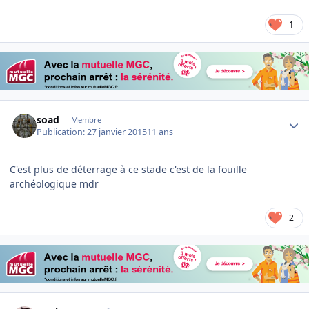
1
Author stats
soad
Membre
Publication:
27 janvier 2015
11 ans
C'est plus de déterrage à ce stade c'est de la fouille
archéologique mdr
2
Author stats