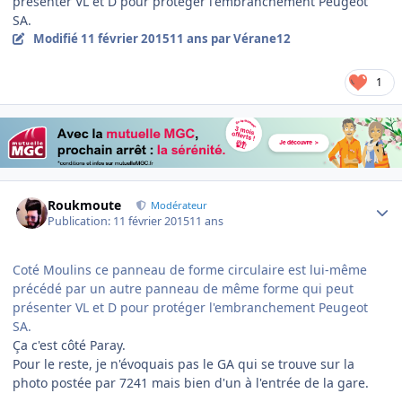
présenter VL et D pour protéger l'embranchement Peugeot
SA.
Modifié
11 février 2015
11 ans
par Vérane12
1
Author stats
Roukmoute
Modérateur
Publication:
11 février 2015
11 ans
Coté Moulins ce panneau de forme circulaire est lui-même
précédé par un autre panneau de même forme qui peut
présenter VL et D pour protéger l'embranchement Peugeot
SA.
Ça c'est côté Paray.
Pour le reste, je n'évoquais pas le GA qui se trouve sur la
photo postée par 7241 mais bien d'un à l'entrée de la gare.