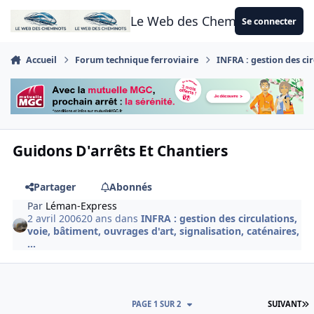
Aller au contenu
Le Web des Cheminots
Se connecter
Accueil
Forum technique ferroviaire
INFRA : gestion des cir
Guidons D'arrêts Et Chantiers
Partager
Abonnés
Par
Léman-Express
2 avril 2006
20 ans
dans
INFRA : gestion des circulations,
voie, bâtiment, ouvrages d'art, signalisation, caténaires,
...
D
PAGE 1 SUR 2
SUIVANT