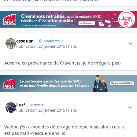
Author stats
assouan
Modérateur
Publication:
27 janvier 2015
11 ans
Auxerre en provenance de Cravant (si je ne m'égare pas)
Author stats
Luz²
Membre
Publication:
27 janvier 2015
11 ans
Wahou j'en ai vue des déterrage de topic mais alors celui-ci
est pas mal! Presque 9 ans! lol