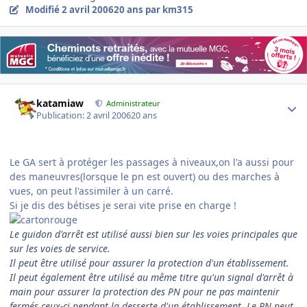
Modifié
2 avril 2006
20 ans
par km315
Author stats
katamiaw
Administrateur
Publication:
2 avril 2006
20 ans
Le GA sert à protéger les passages à niveaux,on l'a aussi pour
des maneuvres(lorsque le pn est ouvert) ou des marches à
vues, on peut l'assimiler à un carré.
Si je dis des bétises je serai vite prise en charge !
Le guidon d'arrêt est utilisé aussi bien sur les voies principales que
sur les voies de service.
Il peut être utilisé pour assurer la protection d'un établissement.
Il peut également être utilisé au même titre qu'un signal d'arrêt à
main pour assurer la protection des PN pour ne pas maintenir
fermés ceux-ci pendant la desserte d'un établissement. Le PN peut