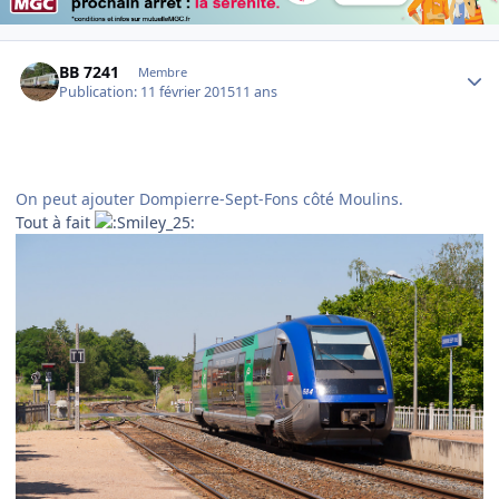
Author stats
BB 7241
Membre
Publication:
11 février 2015
11 ans
On peut ajouter Dompierre-Sept-Fons côté Moulins.
Tout à fait