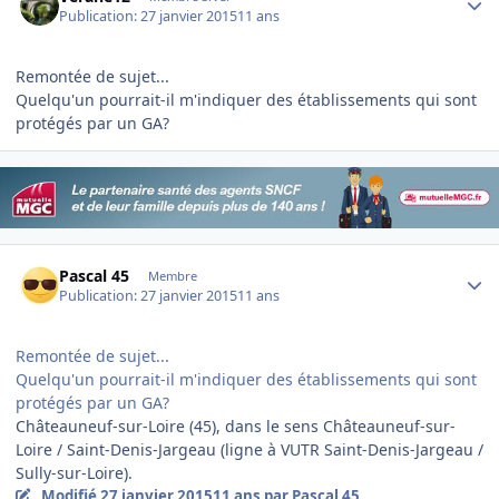
Publication:
27 janvier 2015
11 ans
Remontée de sujet...
Quelqu'un pourrait-il m'indiquer des établissements qui sont
protégés par un GA?
Author stats
Pascal 45
Membre
Publication:
27 janvier 2015
11 ans
Remontée de sujet...
Quelqu'un pourrait-il m'indiquer des établissements qui sont
protégés par un GA?
Châteauneuf-sur-Loire (45), dans le sens Châteauneuf-sur-
Loire / Saint-Denis-Jargeau (ligne à VUTR Saint-Denis-Jargeau /
Sully-sur-Loire).
Modifié
27 janvier 2015
11 ans
par Pascal 45