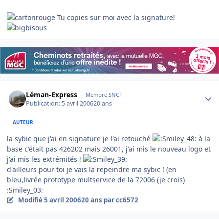
Tu copies sur moi avec la signature!
Author stats
Léman-Express
Membre SNCF
Publication:
5 avril 2006
20 ans
AUTEUR
la sybic que j'ai en signature je l'ai retouché
à la
base c'était pas 426202 mais 26001, j'ai mis le nouveau logo et
j'ai mis les extrémités !
d'ailleurs pour toi je vais la repeindre ma sybic ! (en
bleu,livrée prototype multservice de la 72006 (je crois)
:Smiley_03:
Modifié
5 avril 2006
20 ans
par cc6572