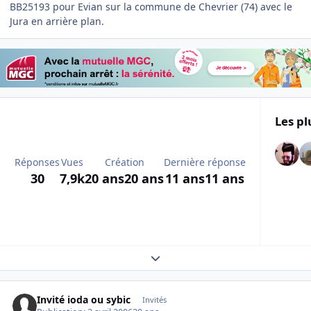
BB25193 pour Evian sur la commune de Chevrier (74) avec le
Jura en arrière plan.
Les pl
Réponses
Vues
Création
Dernière réponse
30
7,9k
20 ans
20 ans
11 ans
11 ans
Expand topic overview
Invité ioda ou sybic
Invités