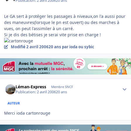
Publication:
2 avril 2006
20 ans
Le GA sert à protéger les passages à niveaux,on l'a aussi pour
des maneuvres(lorsque le pn est ouvert) ou des marches à
vues, on peut l'assimiler à un carré.
Si je dis des bétises je serai vite prise en charge !
Modifié
2 avril 2006
20 ans
par ioda ou sybic
Author stats
Léman-Express
Membre SNCF
Publication:
2 avril 2006
20 ans
AUTEUR
Merci ioda cartonrouge