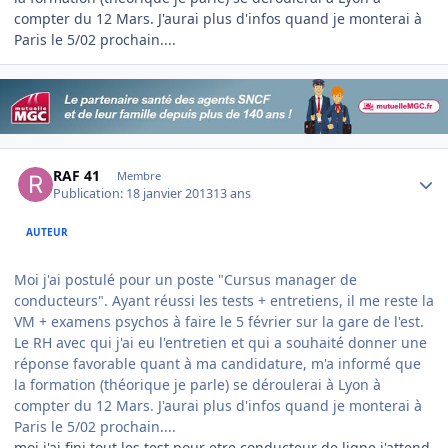
compter du 12 Mars. J'aurai plus d'infos quand je monterai à
Paris le 5/02 prochain....
Author stats
RAF 41
Membre
Publication:
18 janvier 2013
13 ans
AUTEUR
Moi j'ai postulé pour un poste "Cursus manager de
conducteurs". Ayant réussi les tests + entretiens, il me reste la
VM + examens psychos à faire le 5 février sur la gare de l'est.
Le RH avec qui j'ai eu l'entretien et qui a souhaité donner une
réponse favorable quant à ma candidature, m'a informé que
la formation (théorique je parle) se déroulerai à Lyon à
compter du 12 Mars. J'aurai plus d'infos quand je monterai à
Paris le 5/02 prochain....
moi j'ai fini tout les test pour etre conducteur de ligne j'attend