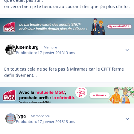
que c'etait pas sur .
on verra bien je te tiendrai au courant dès que j'ai plus d'info .
Author stats
luxemburg
Membre
Publication:
17 janvier 2013
13 ans
En tout cas cela ne se fera pas à Miramas car le CPFT ferme
definitivement...
Author stats
Tyga
Membre SNCF
Publication:
17 janvier 2013
13 ans