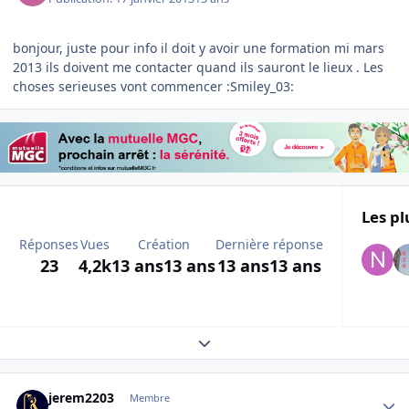
bonjour, juste pour info il doit y avoir une formation mi mars
2013 ils doivent me contacter quand ils sauront le lieux . Les
choses serieuses vont commencer :Smiley_03:
Les pl
Réponses
Vues
Création
Dernière réponse
23
4,2k
13 ans
13 ans
13 ans
13 ans
Expand topic overview
Author stats
jerem2203
Membre