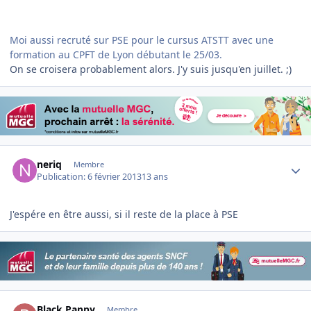
Moi aussi recruté sur PSE pour le cursus ATSTT avec une
formation au CPFT de Lyon débutant le 25/03.
On se croisera probablement alors. J'y suis jusqu'en juillet. ;)
Author stats
neriq
Membre
Publication:
6 février 2013
13 ans
J'espére en être aussi, si il reste de la place à PSE
Author stats
Black Pappy
Membre