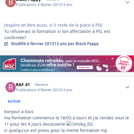
Publication:
6 février 2013
13 ans
J'espére en être aussi, si il reste de la place à PSE
Tu refuserais la formation si ton affectation à PSL est
confirmée?
Modifié
6 février 2013
13 ans
par Black Pappy
Author stats
RAF 41
Membre
Publication:
6 février 2013
13 ans
AUTEUR
bonjour a tous
ma formation commence le 18/03 a tours et j'ai rendez vous le
11 pour les 4 jours decouverte
si quelqu'un est prevu pour la meme formation mp