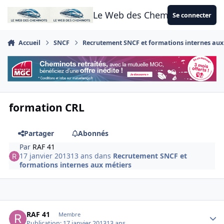
Aller au contenu
Le Web des Cheminots
Se connecter
Accueil
SNCF
Recrutement SNCF et formations internes aux
formation CRL
Partager
Abonnés
Par
RAF 41
17 janvier 2013
13 ans
dans
Recrutement SNCF et
formations internes aux métiers
Author stats
RAF 41
Membre
Publication:
17 janvier 2013
13 ans