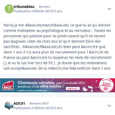
Author stats
tribunebleu
Membre
Publication:
6 février 2013
13 ans
Neriq je me d&eacute;manch&eacute; ce que tu as pu donner
comme motivation au psychologue et au recruteur . Toutes les
personnes qui postule pour se poste savent qu'il ne seront
pas &agrave; coter de chez eux et qu'il devront faire des
sacrifices . R&eacute;fl&eacute;chi bien peut &ecirc;tre que
dans 1 ans il n'y aura plus de recrutement pour l &Icirc;le de
France ou peut &ecirc;tre tu louperas tes tests de recrutement
( j ai vu le cas hier lors de P2 ) . Je doute que tes motivations
soit accept&eacute; de la m&ecirc;me fa&ccedil;on dans 1 ans
Author stats
ADC01
Membre SNCF
Publication:
6 février 2013
13 ans