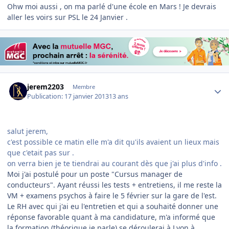
Ohw moi aussi , on ma parlé d'une école en Mars ! Je devrais
aller les voirs sur PSL le 24 Janvier .
Author stats
jerem2203
Membre
Publication:
17 janvier 2013
13 ans
salut jerem,
c'est possible ce matin elle m'a dit qu'ils avaient un lieux mais
que c'etait pas sur .
on verra bien je te tiendrai au courant dès que j'ai plus d'info .
Moi j'ai postulé pour un poste "Cursus manager de
conducteurs". Ayant réussi les tests + entretiens, il me reste la
VM + examens psychos à faire le 5 février sur la gare de l'est.
Le RH avec qui j'ai eu l'entretien et qui a souhaité donner une
réponse favorable quant à ma candidature, m'a informé que
la formation (théorique je parle) se déroulerai à Lyon à