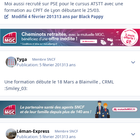
Moi aussi recruté sur PSE pour le cursus ATSTT avec une
formation au CPFT de Lyon débutant le 25/03.
Modifié
4 février 2013
13 ans
par Black Pappy
Author stats
Tyga
Membre SNCF
Publication:
5 février 2013
13 ans
Une formation débute le 18 Mars a Blainville , CRML
:Smiley_03:
Author stats
Léman-Express
Membre SNCF
Publication:
5 février 2013
13 ans