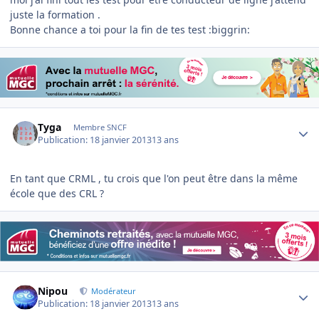
juste la formation .
Bonne chance a toi pour la fin de tes test :biggrin:
Author stats
Tyga
Membre SNCF
Publication:
18 janvier 2013
13 ans
En tant que CRML , tu crois que l'on peut être dans la même
école que des CRL ?
Author stats
Nipou
Modérateur
Publication:
18 janvier 2013
13 ans