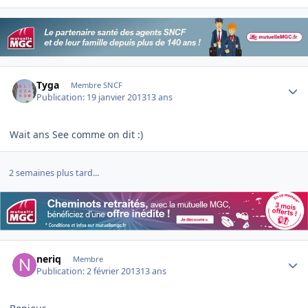
Author stats
Tyga
Membre SNCF
Publication:
19 janvier 2013
13 ans
Wait ans See comme on dit :)
2 semaines plus tard...
Author stats
neriq
Membre
Publication:
2 février 2013
13 ans