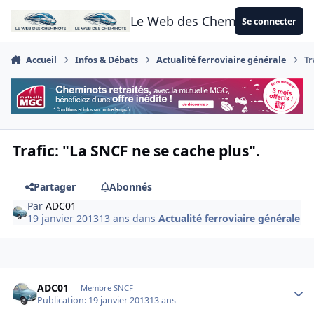
Aller au contenu
Le Web des Cheminots
Se connecter
Accueil
Infos & Débats
Actualité ferroviaire générale
Tr
Trafic: "La SNCF ne se cache plus".
Partager
Abonnés
Par
ADC01
19 janvier 2013
13 ans
dans
Actualité ferroviaire générale
Author stats
ADC01
Membre SNCF
Publication:
19 janvier 2013
13 ans