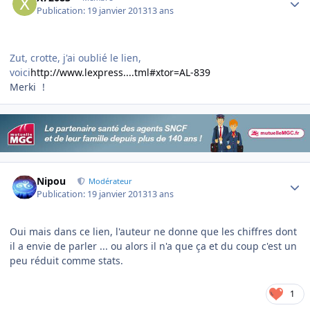
Publication:
19 janvier 2013
13 ans
Zut, crotte, j'ai oublié le lien,
voici
http://www.lexpress....tml#xtor=AL-839
Merki
!
Author stats
Nipou
Modérateur
Publication:
19 janvier 2013
13 ans
Oui mais dans ce lien, l'auteur ne donne que les chiffres dont
il a envie de parler ... ou alors il n'a que ça et du coup c'est un
peu réduit comme stats.
1