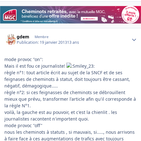
Author stats
gdem
Membre
Publication:
19 janvier 2013
13 ans
mode provoc "on":
Mais il est fou ce journaliste!
règle n°1: tout article écrit au sujet de la SNCF et de ses
feignases de cheminots à statut, doit toujours être cassant,
négatif, démagogique.....
règle n°2: si ces feignasses de cheminots se débrouillent
mieux que prévu, transformer l'article afin qu'il corresponde à
la régle N°1.
voilà, la gauche est au pouvoir, et c'est la chienlit . les
journalistes racontent n'importent quoi.
mode provoc "off"
nous les cheminots à statuts , si mauvais, si....., nous arrivons
à faire face à ces augmentations de trafics avec toujours