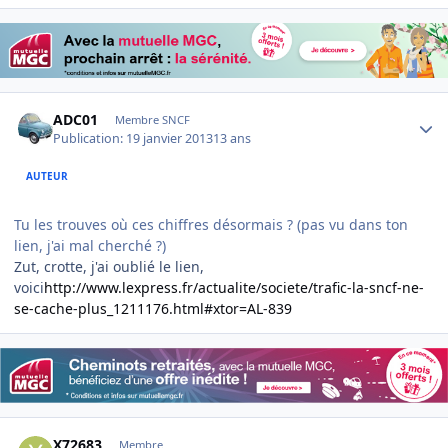
Author stats
ADC01
Membre SNCF
Publication:
19 janvier 2013
13 ans
AUTEUR
Tu les trouves où ces chiffres désormais ? (pas vu dans ton
lien, j'ai mal cherché ?)
Zut, crotte, j'ai oublié le lien,
voici
http://www.lexpress.fr/actualite/societe/trafic-la-sncf-ne-
se-cache-plus_1211176.html#xtor=AL-839
Author stats
X72683
Membre