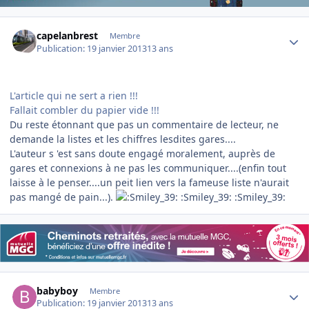
Author stats
capelanbrest
Membre
Publication:
19 janvier 2013
13 ans
L'article qui ne sert a rien !!!
Fallait combler du papier vide !!!
Du reste étonnant que pas un commentaire de lecteur, ne
demande la listes et les chiffres lesdites gares....
L'auteur s 'est sans doute engagé moralement, auprès de
gares et connexions à ne pas les communiquer....(enfin tout
laisse à le penser....un peit lien vers la fameuse liste n'aurait
pas mangé de pain...).
:Smiley_39: :Smiley_39:
Author stats
babyboy
Membre
Publication:
19 janvier 2013
13 ans