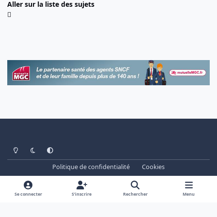
Aller sur la liste des sujets
Light Mode
Dark Mode
System Preference
Politique de confidentialité
Cookies
www.cheminots.net - Forum Libre depuis 2003
Powered by
Invision Community
Se connecter
S’inscrire
Rechercher
Menu