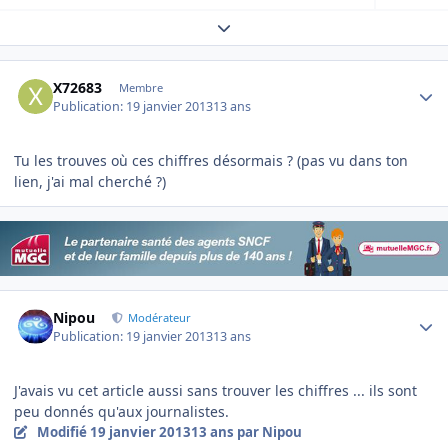
Expand topic overview
Author stats
X72683
Membre
Publication:
19 janvier 2013
13 ans
Tu les trouves où ces chiffres désormais ? (pas vu dans ton
lien, j'ai mal cherché ?)
Author stats
Nipou
Modérateur
Publication:
19 janvier 2013
13 ans
J'avais vu cet article aussi sans trouver les chiffres ... ils sont
peu donnés qu'aux journalistes.
Modifié
19 janvier 2013
13 ans
par Nipou