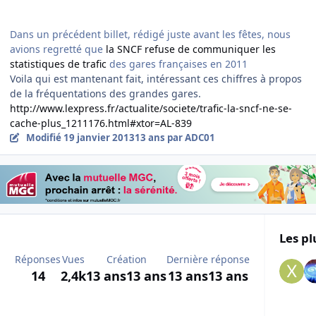
Dans un précédent billet, rédigé juste avant les fêtes, nous
avions regretté que
la SNCF refuse de communiquer les
statistiques de trafic
des gares françaises en 2011
Voila qui est mantenant fait, intéressant ces chiffres à propos
de la fréquentations des grandes gares.
http://www.lexpress.fr/actualite/societe/trafic-la-sncf-ne-se-
cache-plus_1211176.html#xtor=AL-839
Modifié
19 janvier 2013
13 ans
par ADC01
Les pl
Réponses
Vues
Création
Dernière réponse
14
2,4k
13 ans
13 ans
13 ans
13 ans