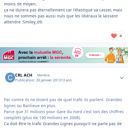
moins de moyen.
ça ne durera pas éternellement car l'élastique va casser, mais
nous ne sommes pas aussi nuls que les libéraux le laissent
attendre :Smiley_09:
4
Author stats
CRL ACH
Membre
Publication:
20 janvier 2013
13 ans
Par contre ils ne disent pas de quel trafic ils parlent. Grandes
lignes ou Banlieue en plus.
Parce que 31 millions pour Gare du nord c'est loin des chiffres
complets (plus de 190 millions en 2008).
Ca doit être le trafic Grandes Lignes puisqu'il ne parle pas de