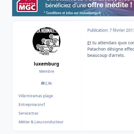
Publication:
7 février 201
E
t tu attendais quoi 
Patachon désigne effe
beaucoup d'arrets.
luxemburg
Membre
2,9k
messages
Ville:
miramas plage
Entreprise:
sncf
Service:
trac
Métier & Lieu:
conducteur