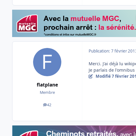
Publication:
7 février 201
Merci. J'ai déjà lu wiki
Je parlais de l'omnibus
Modifié
7 février 20
flatplane
Membre
42
messages