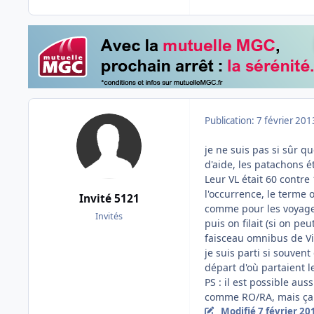
Publication:
7 février 201
je ne suis pas si sûr 
d'aide, les patachons 
Leur VL était 60 contre
l'occurrence, le terme 
Invité 5121
comme pour les voyageu
Invités
puis on filait (si on pe
faisceau omnibus de Vil
je suis parti si souvent
départ d'où partaient l
PS : il est possible aus
comme RO/RA, mais ça
Modifié
7 février 20