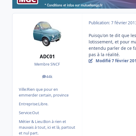
Publication:
7 février 201
Puisqu'on te dit que le
lotissement, et pour ma
entendu parler de ce f
pas à la réalité.
ADC01
Modifié
7 février 20
Membre SNCF
44k
messages
Ville:
Rien que pour en
emmerder certain, province
Entreprise:
Libre.
Service:
Out
Métier & Lieu:
Bon à rien et
mauvais à tout, ici et là, partout
et nul part.