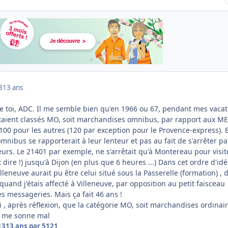
3
13 ans
que toi, ADC. Il me semble bien qu'en 1966 ou 67, pendant mes vacat
étaient classés MO, soit marchandises omnibus, par rapport aux ME
 100 pour les autres (120 par exception pour le Provence-express). 
omnibus se rapporterait à leur lenteur et pas au fait de s'arrêter pa
rs. Le 21401 par exemple, ne s'arrêtait qu'à Montereau pour visit
ut dire !) jusqu'à Dijon (en plus que 6 heures ...) Dans cet ordre d'idé
leneuve aurait pu être celui situé sous la Passerelle (formation) , 
 quand j'étais affecté à Villeneuve, par opposition au petit faisceau
es messageries. Mais ça fait 46 ans !
si , après réflexion, que la catégorie MO, soit marchandises ordinair
 me sonne mal
13
13 ans
par 5121