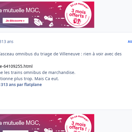
3
13 ans
AU
fasceau omnibus du triage de Villeneuve : rien à voir avec des
.e-64109255.html
rme les trains omnibus de marchandise.
ionne plus trop. Mais Ca eut.
13
13 ans
par flatplane