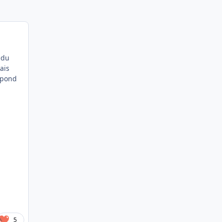
 du
ais
spond
5