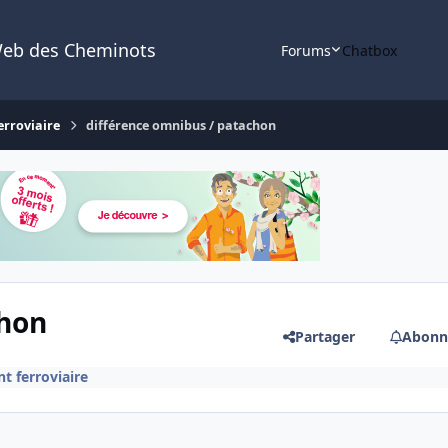
Web des Cheminots
Forums
Chatbox
erroviaire
différence omnibus / patachon
chon
Partager
Abonn
nt ferroviaire