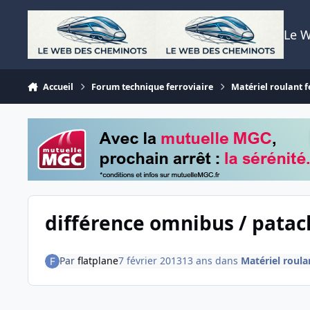
Aller au contenu
Le 
Accueil
Forum technique ferroviaire
Matériel roulant f
différence omnibus / pata
Par
flatplane
7 février 2013
13 ans
dans
Matériel roula