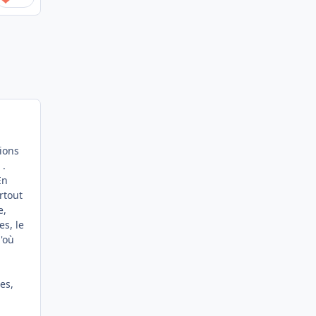
ions
 .
En
rtout
e,
es, le
d'où
es,