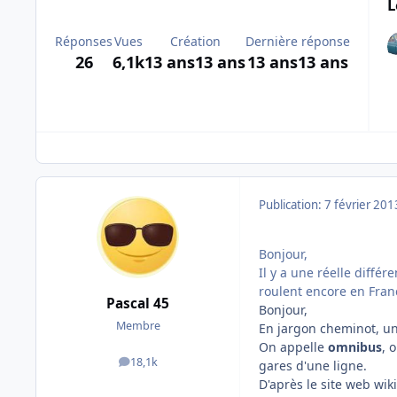
L
Réponses
Vues
Création
Dernière réponse
26
6,1k
13 ans
13 ans
13 ans
13 ans
Publication:
7 février 201
Bonjour,
Il y a une réelle diffé
roulent encore en Fran
Pascal 45
Bonjour,
Membre
En jargon cheminot, u
On appelle
omnibus
, 
18,1k
gares d'une ligne.
messages
D'après le site web wik