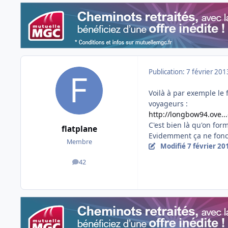
Publication:
7 février 201
Voilà à par exemple le 
voyageurs :
http://longbow94.ove..
C'est bien là qu'on fo
flatplane
Evidemment ça ne fonct
Membre
Modifié
7 février 20
42
messages