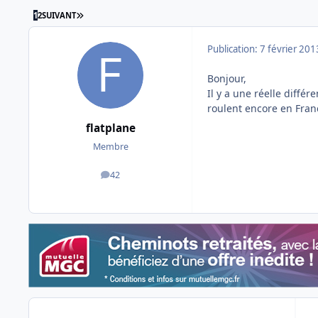
DERNIÈRE PAGE
1
2
SUIVANT
Publication:
7 février 201
Bonjour,
Il y a une réelle diffé
roulent encore en Fran
flatplane
Membre
42
messages