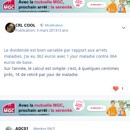
Author stats
CRL COOL
Modérateur
Publication:
3 mars 2013
13 ans
Le dividende est bien variable par rapport aux arrets
maladies. J'ai eu 362 euros avec 1 jour maladie contre 364
euros de base.
Sur l'année, le calcul est simple: c'est, à quelques centimes
près, 1€ de retiré par jour de maladie.
1
Author stats
ADC01
Membre SNCF