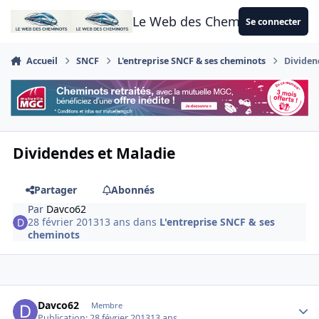
Aller au contenu
Le Web des Cheminots
Se connecter
Accueil
SNCF
L'entreprise SNCF & ses cheminots
Dividen
Dividendes et Maladie
Partager
Abonnés
Par
Davco62
28 février 2013
13 ans
dans
L'entreprise SNCF & ses
cheminots
Author stats
Davco62
Membre
Publication:
28 février 2013
13 ans