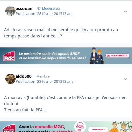
Author stats
assouan
Modérateur
Publication:
28 février 2013
13 ans
Adc tu as raison mais il me semble qu'il y a un prorata au
temps passé dans l'année... ?
Author stats
aldo500
Membre
Publication:
28 février 2013
13 ans
A mon avis (humble), c'est comme la PFA mais je n'en sais rien
du tout.
Tiens au fait, la PFA...