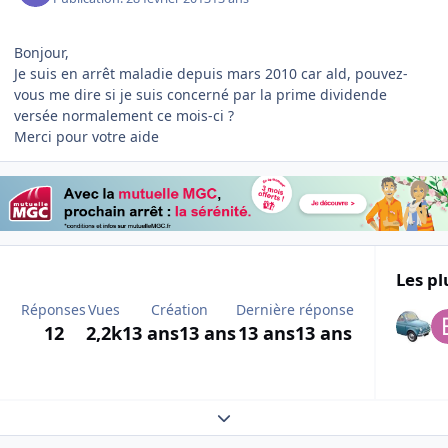
Bonjour,
Je suis en arrêt maladie depuis mars 2010 car ald, pouvez-
vous me dire si je suis concerné par la prime dividende
versée normalement ce mois-ci ?
Merci pour votre aide
Les pl
Réponses
Vues
Création
Dernière réponse
12
2,2k
13 ans
13 ans
13 ans
13 ans
Expand topic overview