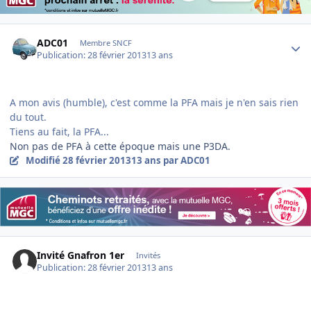
Author stats
ADC01
Membre SNCF
Publication:
28 février 2013
13 ans
A mon avis (humble), c'est comme la PFA mais je n'en sais rien
du tout.
Tiens au fait, la PFA...
Non pas de PFA à cette époque mais une P3DA.
Modifié
28 février 2013
13 ans
par ADC01
Invité Gnafron 1er
Invités
Publication:
28 février 2013
13 ans