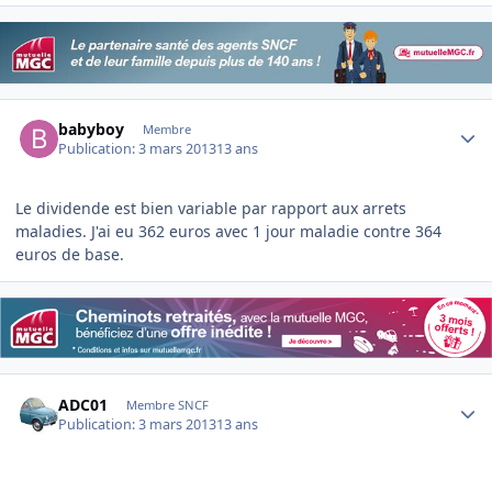
Author stats
babyboy
Membre
Publication:
3 mars 2013
13 ans
Le dividende est bien variable par rapport aux arrets
maladies. J'ai eu 362 euros avec 1 jour maladie contre 364
euros de base.
Author stats
ADC01
Membre SNCF
Publication:
3 mars 2013
13 ans