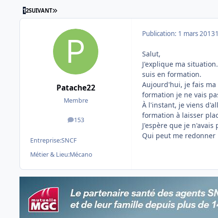
DERNIÈRE PAGE
1
2
SUIVANT
Publication:
1 mars 2013
Salut,
J'explique ma situation.
suis en formation.
Aujourd'hui, je fais ma
Patache22
formation je ne vais pa
Membre
À l'instant, je viens d'
formation à laisser pla
153
messages
J'espère que je n'avais p
Qui peut me redonner l
Entreprise:
SNCF
Métier & Lieu:
Mécano