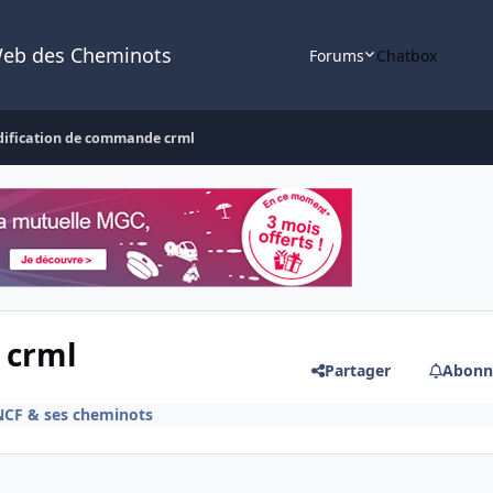
Web des Cheminots
Forums
Chatbox
ification de commande crml
 crml
Partager
Abonn
SNCF & ses cheminots