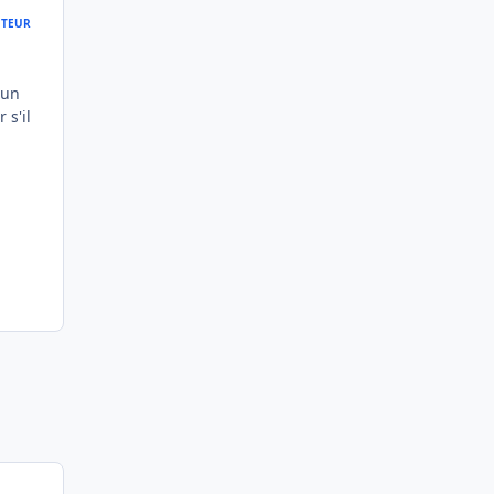
TEUR
 un
 s'il