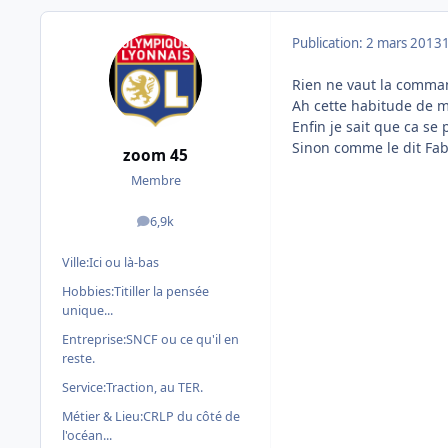
Publication:
2 mars 2013
Rien ne vaut la command
Ah cette habitude de m
Enfin je sait que ca se
Sinon comme le dit Fabr
zoom 45
Membre
6,9k
messages
Ville:
Ici ou là-bas
Hobbies:
Titiller la pensée
unique...
Entreprise:
SNCF ou ce qu'il en
reste.
Service:
Traction, au TER.
Métier & Lieu:
CRLP du côté de
l'océan...