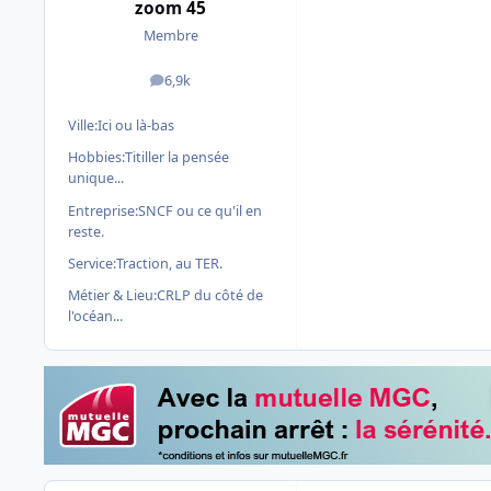
zoom 45
Membre
6,9k
messages
Ville:
Ici ou là-bas
Hobbies:
Titiller la pensée
unique...
Entreprise:
SNCF ou ce qu'il en
reste.
Service:
Traction, au TER.
Métier & Lieu:
CRLP du côté de
l'océan...