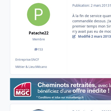
Publication:
2 mars 2013
À la fin de service quan
commandée dessus. J'au
premier temps mon Siri
n'y avait pas eu de mod
Patache22
Modifié
2 mars 2013
Membre
153
messages
Entreprise:
SNCF
Métier & Lieu:
Mécano