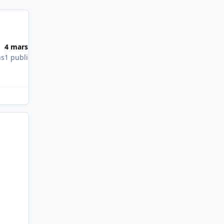
Most Popular Posts
4 mars 2013
ns
1 publication