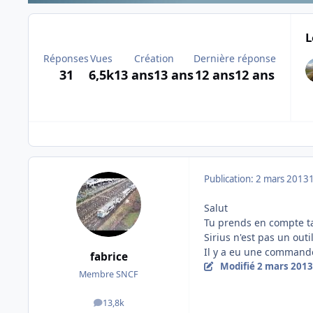
L
Réponses
Vues
Création
Dernière réponse
31
6,5k
13 ans
13 ans
12 ans
12 ans
Publication:
2 mars 2013
Salut
Tu prends en compte ta
Sirius n'est pas un out
Il y a eu une commande 
fabrice
Modifié
2 mars 2013
Membre SNCF
13,8k
messages