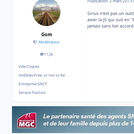
Publication:
2 mars 2013
Sirius n'est pas un outi
avoir la JS qui suit en 
jamais sans ton accord
Gom
Modérateur
11,2k
messages
Ville:
Coyote
Hobbies:
Free, or not to be
Entreprise:
SNCF
Service:
Traction