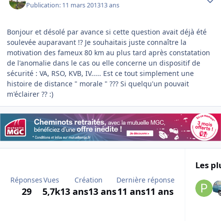
Publication:
11 mars 2013
13 ans
Bonjour et désolé par avance si cette question avait déjà été
soulevée auparavant !? Je souhaitais juste connaître la
motivation des fameux 80 km au plus tard après constatation
de l'anomalie dans le cas ou elle concerne un dispositif de
sécurité : VA, RSO, KVB, IV..... Est ce tout simplement une
histoire de distance " morale " ??? Si quelqu'un pouvait
m'éclairer ?? :)
Les pl
Réponses
Vues
Création
Dernière réponse
29
5,7k
13 ans
13 ans
11 ans
11 ans