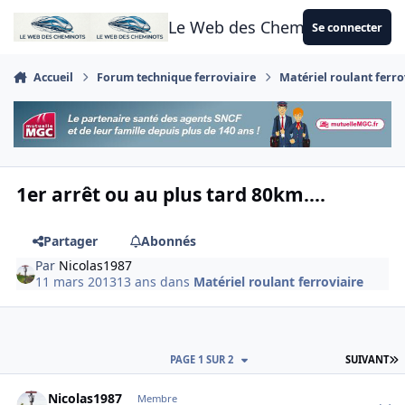
Aller au contenu
Le Web des Cheminots
Se connecter
Accueil
Forum technique ferroviaire
Matériel roulant ferro
1er arrêt ou au plus tard 80km....
Partager
Abonnés
Par
Nicolas1987
11 mars 2013
13 ans
dans
Matériel roulant ferroviaire
D
PAGE 1 SUR 2
SUIVANT
Author stats
Nicolas1987
Membre