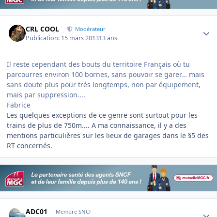
Author stats
CRL COOL
Modérateur
Publication:
15 mars 2013
13 ans
Il reste cependant des bouts du territoire Français où tu
parcourres environ 100 bornes, sans pouvoir se garer... mais
sans doute plus pour trés longtemps, non par équipement,
mais par suppression....
Fabrice
Les quelques exceptions de ce genre sont surtout pour les
trains de plus de 750m.... A ma connaissance, il y a des
mentions particulières sur les lieux de garages dans le §5 des
RT concernés.
Author stats
ADC01
Membre SNCF