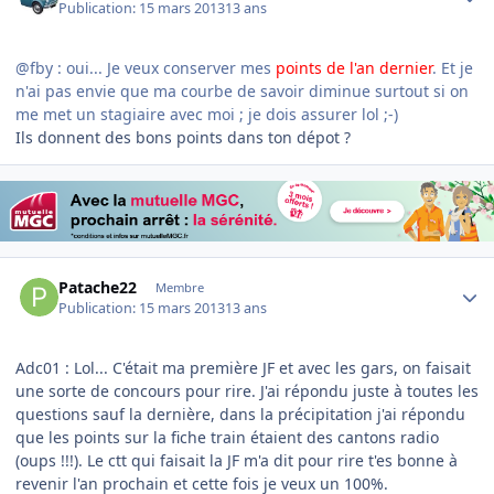
Publication:
15 mars 2013
13 ans
@fby : oui... Je veux conserver mes
points de l'an dernier
. Et je
n'ai pas envie que ma courbe de savoir diminue surtout si on
me met un stagiaire avec moi ; je dois assurer lol ;-)
Ils donnent des bons points dans ton dépot ?
Author stats
Patache22
Membre
Publication:
15 mars 2013
13 ans
Adc01 : Lol... C'était ma première JF et avec les gars, on faisait
une sorte de concours pour rire. J'ai répondu juste à toutes les
questions sauf la dernière, dans la précipitation j'ai répondu
que les points sur la fiche train étaient des cantons radio
(oups !!!). Le ctt qui faisait la JF m'a dit pour rire t'es bonne à
revenir l'an prochain et cette fois je veux un 100%.