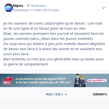
Author stats
Nipou
Modérateur
Publication:
17 mars 2013
13 ans
Je me souviens de trains catastrophe qu'on faisait : une train
en W, une ligne et on faisait plein de trucs en réel.
Bilan, les anciens prenaient leur journal et laissaient faire les
jeunes nommés.(vécu, j'étais dans les jeunes nommés).
Du coup ceux qui étaient à peu près motivés étaient dégoûtés
de devoir tout faire à la place des autres et ne voulaient eux
aussi plus faire.
Bien entendu ce n'est pas une généralité mais ça existe aussi
ce genre de comportement.
D
PAGE 1 SUR 2
SUIVANT