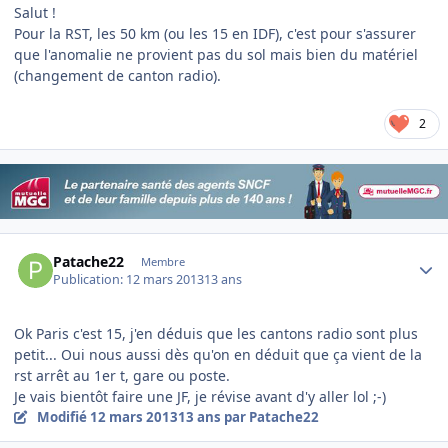
Salut !
Pour la RST, les 50 km (ou les 15 en IDF), c'est pour s'assurer
que l'anomalie ne provient pas du sol mais bien du matériel
(changement de canton radio).
2
Author stats
Patache22
Membre
Publication:
12 mars 2013
13 ans
Ok Paris c'est 15, j'en déduis que les cantons radio sont plus
petit... Oui nous aussi dès qu'on en déduit que ça vient de la
rst arrêt au 1er t, gare ou poste.
Je vais bientôt faire une JF, je révise avant d'y aller lol ;-)
Modifié
12 mars 2013
13 ans
par Patache22