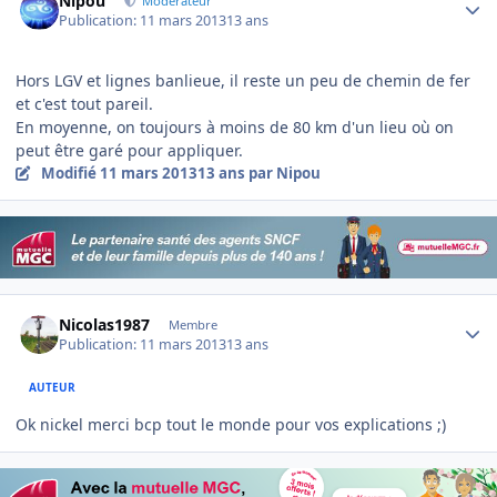
Nipou
Modérateur
Publication:
11 mars 2013
13 ans
Hors LGV et lignes banlieue, il reste un peu de chemin de fer
et c'est tout pareil.
En moyenne, on toujours à moins de 80 km d'un lieu où on
peut être garé pour appliquer.
Modifié
11 mars 2013
13 ans
par Nipou
Author stats
Nicolas1987
Membre
Publication:
11 mars 2013
13 ans
AUTEUR
Ok nickel merci bcp tout le monde pour vos explications ;)