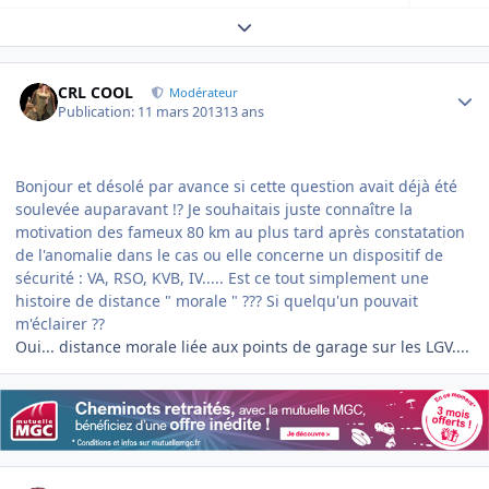
Expand topic overview
Author stats
CRL COOL
Modérateur
Publication:
11 mars 2013
13 ans
Bonjour et désolé par avance si cette question avait déjà été
soulevée auparavant !? Je souhaitais juste connaître la
motivation des fameux 80 km au plus tard après constatation
de l'anomalie dans le cas ou elle concerne un dispositif de
sécurité : VA, RSO, KVB, IV..... Est ce tout simplement une
histoire de distance " morale " ??? Si quelqu'un pouvait
m'éclairer ??
Oui... distance morale liée aux points de garage sur les LGV....
Author stats