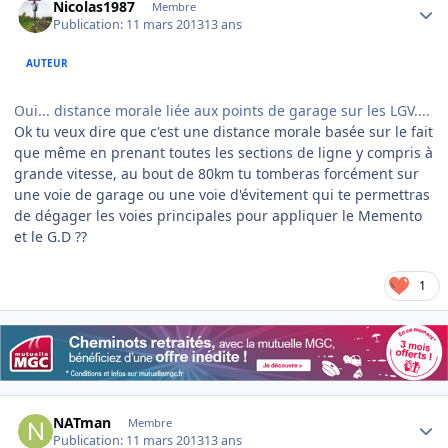
Nicolas1987
Membre
Publication:
11 mars 2013
13 ans
AUTEUR
Oui... distance morale liée aux points de garage sur les LGV....
Ok tu veux dire que c'est une distance morale basée sur le fait
que même en prenant toutes les sections de ligne y compris à
grande vitesse, au bout de 80km tu tomberas forcément sur
une voie de garage ou une voie d'évitement qui te permettras
de dégager les voies principales pour appliquer le Memento
et le G.D ??
1
Author stats
NATman
Membre
Publication:
11 mars 2013
13 ans