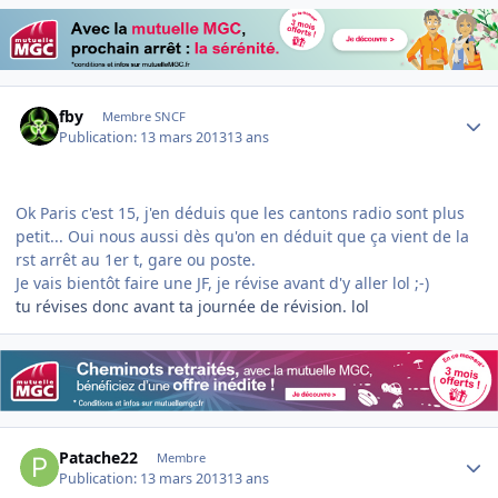
Author stats
fby
Membre SNCF
Publication:
13 mars 2013
13 ans
Ok Paris c'est 15, j'en déduis que les cantons radio sont plus
petit... Oui nous aussi dès qu'on en déduit que ça vient de la
rst arrêt au 1er t, gare ou poste.
Je vais bientôt faire une JF, je révise avant d'y aller lol ;-)
tu révises donc avant ta journée de révision. lol
Author stats
Patache22
Membre
Publication:
13 mars 2013
13 ans