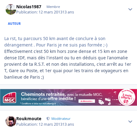
Author stats
Nicolas1987
Membre
Publication:
12 mars 2013
13 ans
AUTEUR
La rst, tu parcours 50 km avant de conclure à son
dérangement . Pour Paris je ne suis pas formée ;-)
Effectivement c'est 50 km hors zone dense et 15 km en zone
dense IDF, mais dès l'instant ou tu en déduis que l'anomalie
provient de ta R.S.T. et non des installations, c'est arrêt au 1er
T, Gare ou Poste, et 1er quai pour les trains de voyageurs en
banlieue de Paris ;)
Author stats
Roukmoute
Modérateur
Publication:
12 mars 2013
13 ans