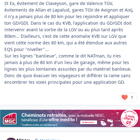
St Ex, évitement de Claveyson, gare de Valence TGV,
évitements de Allan et Lapalud, gares TGV de Avignon et Aix),
il n'y a jamais plus de 80 km pour les rejoindre et appliquer
ton GD/GDI. Dans le cas du KVB, l'application du GD/GDI doit
intervenir avant la sortie de la LGV ou au plus tard après
80km... D'ailleurs, c'est de cette anomalie KVB sur LGV que
vient cette norme des 80 km, qui a été étendue aux autres
EQS pour "niveller"...
Sur les lignes "banlieue", comme le dit NATman, tu n'es
jamais à plus de 80 km d'un lieu de garage, même pour les
lignes les plus lointaines assurées par du matériel banlieue.
Donc de quoi évacuer les voyageurs et différer la rame sans
encombrer les voies principales pour une application GD.
1
Author stats