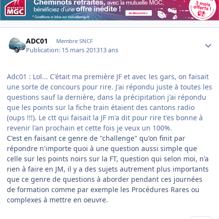
Author stats
ADC01
Membre SNCF
Publication:
15 mars 2013
13 ans
Adc01 : Lol... C'était ma première JF et avec les gars, on faisait
une sorte de concours pour rire. J'ai répondu juste à toutes les
questions sauf la dernière, dans la précipitation j'ai répondu
que les points sur la fiche train étaient des cantons radio
(oups !!!). Le ctt qui faisait la JF m'a dit pour rire t'es bonne à
revenir l'an prochain et cette fois je veux un 100%.
C'est en faisant ce genre de "challenge" qu'on finit par
répondre n'importe quoi à une question aussi simple que
celle sur les points noirs sur la FT, question qui selon moi, n'a
rien à faire en JM, il y a des sujets autrement plus importants
que ce genre de questions à aborder pendant ces journées
de formation comme par exemple les Procédures Rares ou
complexes à mettre en oeuvre.