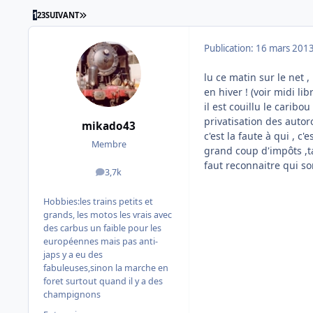
DERNIÈRE PAGE
1
2
3
SUIVANT
Publication:
16 mars 201
lu ce matin sur le net 
en hiver ! (voir midi li
il est couillu le caribo
privatisation des autor
mikado43
c'est la faute à qui , c
Membre
grand coup d'impôts ,tax
faut reconnaitre qui sont
3,7k
messages
Hobbies:
les trains petits et
grands, les motos les vrais avec
des carbus un faible pour les
européennes mais pas anti-
japs y a eu des
fabuleuses,sinon la marche en
foret surtout quand il y a des
champignons