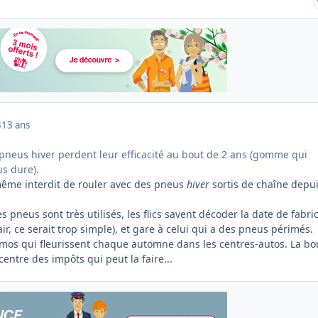
3
13 ans
 pneus hiver perdent leur efficacité au bout de 2 ans (gomme qui
us dure).
 même interdit de rouler avec des pneus
hiver
sortis de chaîne depu
s pneus sont très utilisés, les flics savent décoder la date de fabri
lair, ce serait trop simple), et gare à celui qui a des pneus périmés.
mos qui fleurissent chaque automne dans les centres-autos. La b
 centre des impôts qui peut la faire...