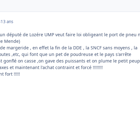
3
13 ans
, un député de Lozére UMP veut faire loi obligeant le port de pneu 
bre Mende)
u de margeride , en effet la fin de la DDE , la SNCF sans moyens , la
outes ,etc, qui font que un pet de poudreuse et le pays s'arrête
'est gonflé on casse ,on gave des puissants et on plume le petit peup
es et maintenant l'achat contraint et forcé !!!!!!!!
 fort !!!!!