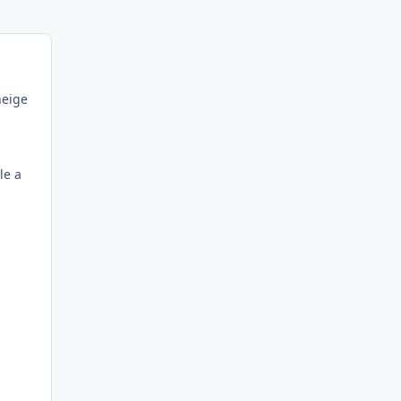
neige
le a