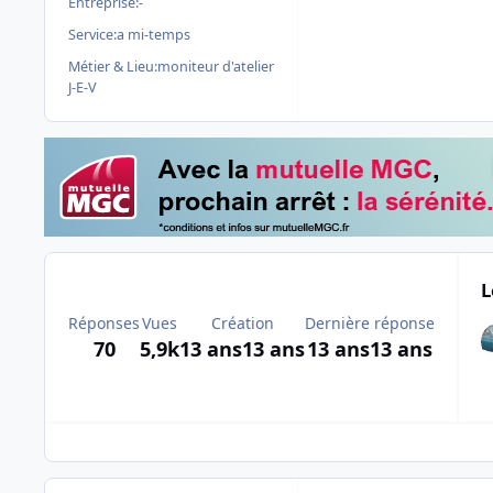
Entreprise:
-
Service:
a mi-temps
Métier & Lieu:
moniteur d'atelier
J-E-V
L
Réponses
Vues
Création
Dernière réponse
70
5,9k
13 ans
13 ans
13 ans
13 ans