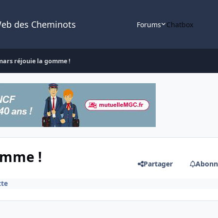
Web des Cheminots
Forums
Chatbox
mars réjouie la gomme !
omme !
Partager
Abonn
tte