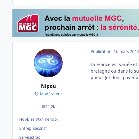
Publication:
16 mars 201
La France est variée et 
bretagne ou dans le su
pneus (et donc payer à 
Nipou
Modérateur
11,2k
messages
Hobbies:
Wan Kenobi
Entreprise:
sncf
Service:
trac