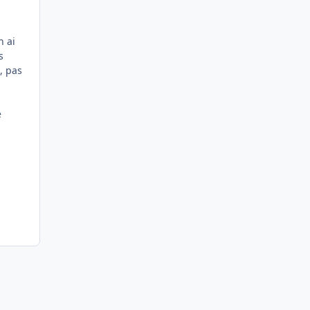
n ai
s
, pas
e