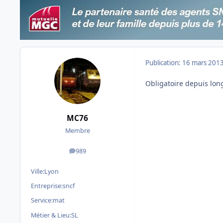
Publication:
16 mars 201
Obligatoire depuis lon
MC76
Membre
989
messages
Ville:
Lyon
Entreprise:
sncf
Service:
mat
Métier & Lieu:
SL