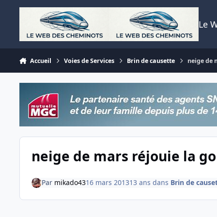
Aller au contenu
Le 
Accueil
Voies de Services
Brin de causette
neige de 
neige de mars réjouie la g
Par
mikado43
16 mars 2013
13 ans
dans
Brin de cause