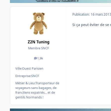
Publication:
16 mars 201
Si ça peut éviter de se
Z2N Tuning
Membre SNCF
1,9k
messages
Ville:
Ouest Parisien
Entreprise:
SNCF
Métier & Lieu:
Transporteur de
voyageurs sans bagages, de
franciliens expatriés... et de
gentils Normands !