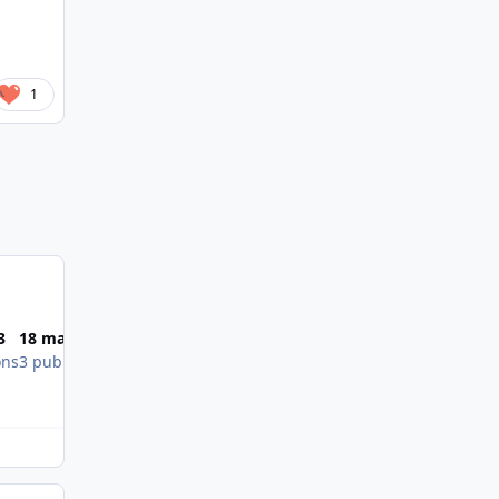
1
Most Popular Posts
3
18 mars 2013
ons
3 publications