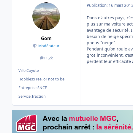
Publication:
16 mars 201
Dans d'autres pays, c'e
plus sur ma voiture act
avantage de sécurité. I
besoin de neige spécif
Gom
pneus "neige".
Modérateur
Pendant qu'on roule ave
gros inconvénient, c'es
11,2k
messages
perdent leur efficacité
Ville:
Coyote
Hobbies:
Free, or not to be
Entreprise:
SNCF
Service:
Traction