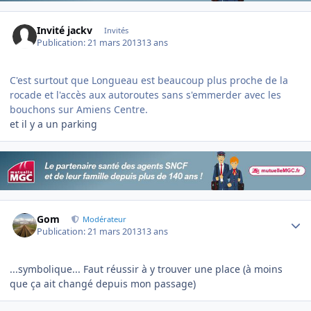
Invité jackv
Invités
Publication:
21 mars 2013
13 ans
C'est surtout que Longueau est beaucoup plus proche de la
rocade et l'accès aux autoroutes sans s'emmerder avec les
bouchons sur Amiens Centre.
et il y a un parking
Author stats
Gom
Modérateur
Publication:
21 mars 2013
13 ans
...symbolique... Faut réussir à y trouver une place (à moins
que ça ait changé depuis mon passage)