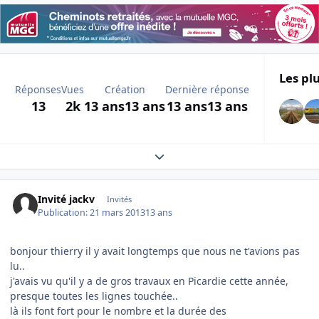
Les plu
Réponses
Vues
Création
Dernière réponse
13
2k
13 ans
13 ans
13 ans
13 ans
Expand topic overview
Invité jackv
Invités
Publication:
21 mars 2013
13 ans
bonjour thierry il y avait longtemps que nous ne t'avions pas
lu..
j'avais vu qu'il y a de gros travaux en Picardie cette année,
presque toutes les lignes touchée..
là ils font fort pour le nombre et la durée des