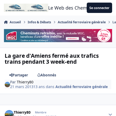
Aller au contenu
Le Web des Cheminots
Se connecter
Accueil
Infos & Débats
Actualité ferroviaire générale
La
La gare d'Amiens fermé aux trafics
trains pendant 3 week-end
Partager
Abonnés
Par
Thierry80
21 mars 2013
13 ans
dans
Actualité ferroviaire générale
Author stats
Thierry80
Membre