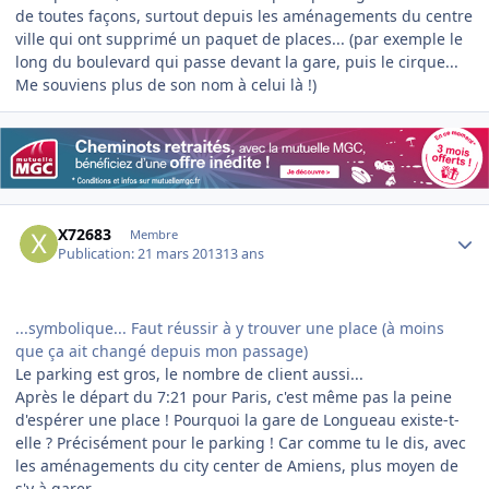
de toutes façons, surtout depuis les aménagements du centre
ville qui ont supprimé un paquet de places... (par exemple le
long du boulevard qui passe devant la gare, puis le cirque...
Me souviens plus de son nom à celui là !)
Author stats
X72683
Membre
Publication:
21 mars 2013
13 ans
...symbolique... Faut réussir à y trouver une place (à moins
que ça ait changé depuis mon passage)
Le parking est gros, le nombre de client aussi...
Après le départ du 7:21 pour Paris, c'est même pas la peine
d'espérer une place ! Pourquoi la gare de Longueau existe-t-
elle ? Précisément pour le parking ! Car comme tu le dis, avec
les aménagements du city center de Amiens, plus moyen de
s'y à garer ...