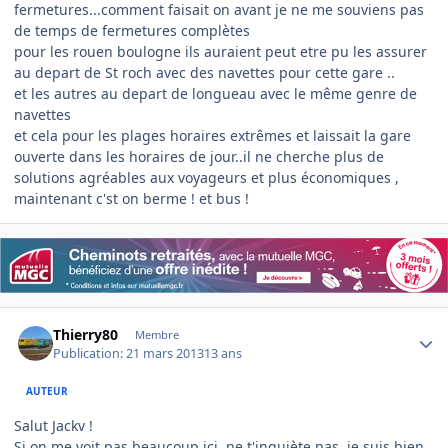
fermetures...comment faisait on avant je ne me souviens pas
de temps de fermetures complètes
pour les rouen boulogne ils auraient peut etre pu les assurer
au depart de St roch avec des navettes pour cette gare ..
et les autres au depart de longueau avec le même genre de
navettes
et cela pour les plages horaires extrêmes et laissait la gare
ouverte dans les horaires de jour..il ne cherche plus de
solutions agréables aux voyageurs et plus économiques ,
maintenant c'st on berme ! et bus !
Author stats
Thierry80
Membre
Publication:
21 mars 2013
13 ans
AUTEUR
Salut Jackv !
Si on me voit pas beaucoup ici, ne t'inquiète pas, je suis bien