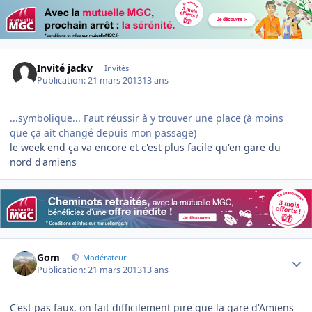
Invité jackv
Invités
Publication:
21 mars 2013
13 ans
...symbolique... Faut réussir à y trouver une place (à moins
que ça ait changé depuis mon passage)
le week end ça va encore et c'est plus facile qu'en gare du
nord d'amiens
Author stats
Gom
Modérateur
Publication:
21 mars 2013
13 ans
C'est pas faux, on fait difficilement pire que la gare d'Amiens