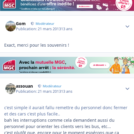
Author stats
Gom
Modérateur
Publication:
21 mars 2013
13 ans
Exact, merci pour les souvenirs !
Author stats
assouan
Modérateur
Publication:
21 mars 2013
13 ans
c'est simple il aurait fallu remettre du personnel donc fermer
et des cars c'est plus facile..
bah les interruptions comme cela demandent aussi du
personnel pour orienter les clients vers les bus, etc...
c'est plutôt que, encore pour le moment espérons que ça