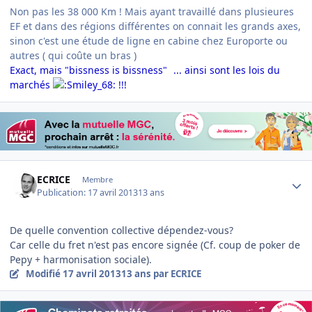
Non pas les 38 000 Km ! Mais ayant travaillé dans plusieures
EF et dans des régions différentes on connait les grands axes,
sinon c'est une étude de ligne en cabine chez Europorte ou
autres ( qui coûte un bras )
Exact, mais "bissness is bissness"
... ainsi sont les lois du
marchés
!!!
Author stats
ECRICE
Membre
Publication:
17 avril 2013
13 ans
De quelle convention collective dépendez-vous?
Car celle du fret n'est pas encore signée (Cf. coup de poker de
Pepy + harmonisation sociale).
Modifié
17 avril 2013
13 ans
par ECRICE