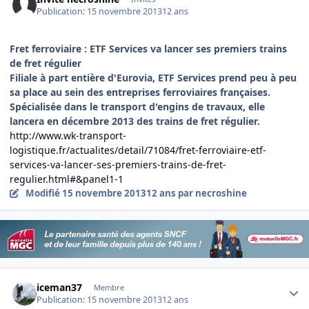
Publication:
15 novembre 2013
12 ans
Fret ferroviaire : ETF Services va lancer ses premiers trains
de fret régulier
Filiale à part entière d'Eurovia, ETF Services prend peu à peu
sa place au sein des entreprises ferroviaires françaises.
Spécialisée dans le transport d'engins de travaux, elle
lancera en décembre 2013 des trains de fret régulier.
http://www.wk-transport-
logistique.fr/actualites/detail/71084/fret-ferroviaire-etf-
services-va-lancer-ses-premiers-trains-de-fret-
regulier.html#&panel1-1
Modifié
15 novembre 2013
12 ans
par necroshine
Author stats
iceman37
Membre
Publication:
15 novembre 2013
12 ans