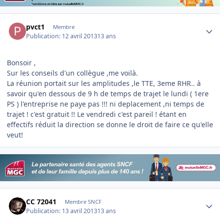
Author stats
pvct1
Membre
Publication:
12 avril 2013
13 ans
Bonsoir ,
Sur les conseils d'un collègue ,me voilà.
La réunion portait sur les amplitudes ,le TTE, 3eme RHR.. à
savoir qu'en dessous de 9 h de temps de trajet le lundi ( 1ere
PS ) l'entreprise ne paye pas !!! ni deplacement ,ni temps de
trajet ! c'est gratuit !! Le vendredi c'est pareil ! étant en
effectifs réduit la direction se donne le droit de faire ce qu'elle
veut!
Author stats
CC 72041
Membre SNCF
Publication:
13 avril 2013
13 ans