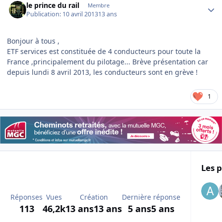
le prince du rail
Membre
Publication:
10 avril 2013
13 ans
Bonjour à tous ,
ETF services est constituée de 4 conducteurs pour toute la
France ,principalement du pilotage... Brève présentation car
depuis lundi 8 avril 2013, les conducteurs sont en grève !
1
Les p
Réponses
Vues
Création
Dernière réponse
113
46,2k
13 ans
13 ans
5 ans
5 ans