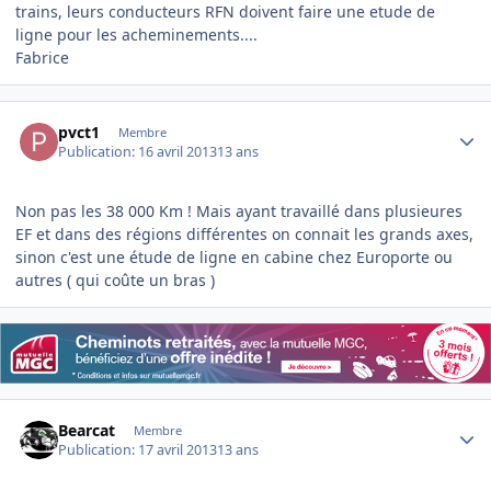
trains, leurs conducteurs RFN doivent faire une etude de
ligne pour les acheminements....
Fabrice
Author stats
pvct1
Membre
Publication:
16 avril 2013
13 ans
Non pas les 38 000 Km ! Mais ayant travaillé dans plusieures
EF et dans des régions différentes on connait les grands axes,
sinon c'est une étude de ligne en cabine chez Europorte ou
autres ( qui coûte un bras )
Author stats
Bearcat
Membre
Publication:
17 avril 2013
13 ans