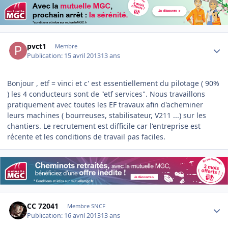
Author stats
pvct1
Membre
Publication:
15 avril 2013
13 ans
Bonjour , etf = vinci et c' est essentiellement du pilotage ( 90%
) les 4 conducteurs sont de "etf services". Nous travaillons
pratiquement avec toutes les EF travaux afin d'acheminer
leurs machines ( bourreuses, stabilisateur, V211 ...) sur les
chantiers. Le recrutement est difficile car l'entreprise est
récente et les conditions de travail pas faciles.
Author stats
CC 72041
Membre SNCF
Publication:
16 avril 2013
13 ans