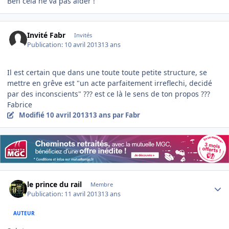
Ben cela ne va pas aider !
Invité Fabr
Invités
Publication:
10 avril 2013
13 ans
Il est certain que dans une toute toute petite structure, se
mettre en grêve est "un acte parfaitement irreflechi, decidé
par des inconscients" ??? est ce là le sens de ton propos ???
Fabrice
Modifié
10 avril 2013
13 ans
par Fabr
Author stats
le prince du rail
Membre
Publication:
11 avril 2013
13 ans
AUTEUR