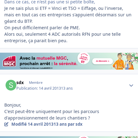
Dans ce cas, ce n'est pas une si petite boîte,
Je ne sais plus si ETF = Vinci et TSO = Eiffage, ou l'inverse,
mais en tout cas ces entreprises s'appuient désormais sur un
géant du BTP.
On peut difficilement parler de PME.
Alors oui, seulement 4 ADC autorisés RFN pour une telle
entreprise, ça parait bien peu.
Author stats
sdx
Membre
Publication:
14 avril 2013
13 ans
Bonjour,
C'est peut-être uniquement pour les parcours
d'approvisionnement de leurs chantiers ?
Modifié
14 avril 2013
13 ans
par sdx