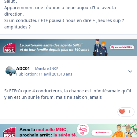
Salut ,
Apparemment une réunion a lieue aujourd'hui avec la
direction.
Si un conducteur ETF pouvait nous en dire + ,heures sup ?
amplitudes ?
Author stats
ADC01
Membre SNCF
Publication:
11 avril 2013
13 ans
Si ETFn'a que 4 conducteurs, la chance est infinitésimale qu''il
y en est un sur le forum, mais ne sait on jamais
1