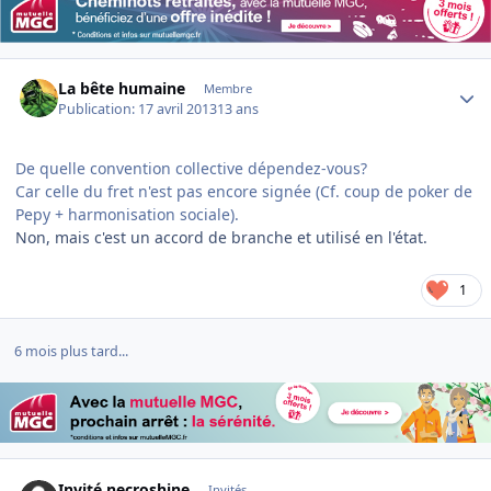
Author stats
La bête humaine
Membre
Publication:
17 avril 2013
13 ans
De quelle convention collective dépendez-vous?
Car celle du fret n'est pas encore signée (Cf. coup de poker de
Pepy + harmonisation sociale).
Non, mais c'est un accord de branche et utilisé en l'état.
1
6 mois plus tard...
Invité necroshine
Invités