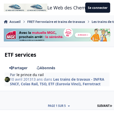
Aller au contenu
Le Web des Cheminots
Se connecter
Accueil
FRET Ferroviaire et trains de travaux
Les trains de 
ETF services
Partager
Abonnés
Par
le prince du rail
10 avril 2013
13 ans
dans
Les trains de travaux - INFRA
SNCF, Colas Rail, TSO, ETF (Eurovia Vinci), Ferrotract
D
PAGE 1 SUR 5
SUIVANT
Author stats