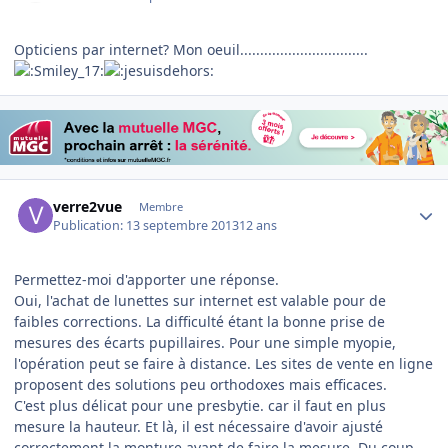
Opticiens par internet? Mon oeuil................................
Author stats
verre2vue
Membre
Publication:
13 septembre 2013
12 ans
Permettez-moi d'apporter une réponse.
Oui, l'achat de lunettes sur internet est valable pour de
faibles corrections. La difficulté étant la bonne prise de
mesures des écarts pupillaires. Pour une simple myopie,
l'opération peut se faire à distance. Les sites de vente en ligne
proposent des solutions peu orthodoxes mais efficaces.
C'est plus délicat pour une presbytie. car il faut en plus
mesure la hauteur. Et là, il est nécessaire d'avoir ajusté
correctement la monture avant de faire la mesure. Du coup,