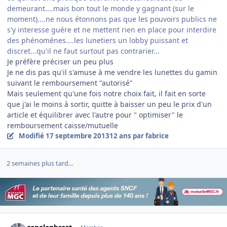
demeurant....mais bon tout le monde y gagnant (sur le
moment)....ne nous étonnons pas que les pouvoirs publics ne
s'y interesse guére et ne mettent rien en place pour interdire
des phénoménes....les lunetiers un lobby puissant et
discret...qu'il ne faut surtout pas contrarier...
Je préfère préciser un peu plus
Je ne dis pas qu'il s'amuse à me vendre les lunettes du gamin
suivant le remboursement "autorisé"
Mais seulement qu'une fois notre choix fait, il fait en sorte
que j'ai le moins à sortir, quitte à baisser un peu le prix d'un
article et équilibrer avec l'autre pour " optimiser" le
remboursement caisse/mutuelle
Modifié
17 septembre 2013
12 ans
par fabrice
2 semaines plus tard...
Author stats