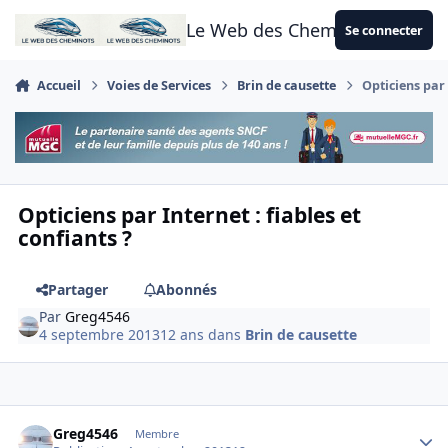
Aller au contenu
Le Web des Cheminots
Se connecter
Accueil
Voies de Services
Brin de causette
Opticiens par 
Opticiens par Internet : fiables et
confiants ?
Partager
Abonnés
Par
Greg4546
4 septembre 2013
12 ans
dans
Brin de causette
Author stats
Greg4546
Membre