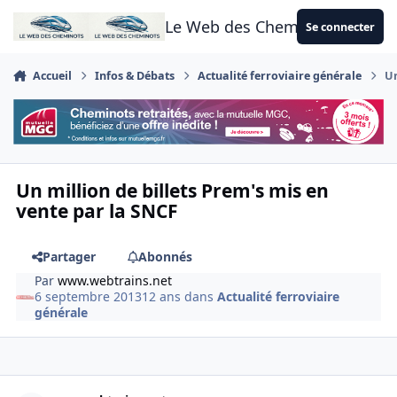
Aller au contenu
Le Web des Cheminots
Se connecter
Accueil
Infos & Débats
Actualité ferroviaire générale
Un
Un million de billets Prem's mis en
vente par la SNCF
Partager
Abonnés
Par
www.webtrains.net
6 septembre 2013
12 ans
dans
Actualité ferroviaire
générale
Author stats