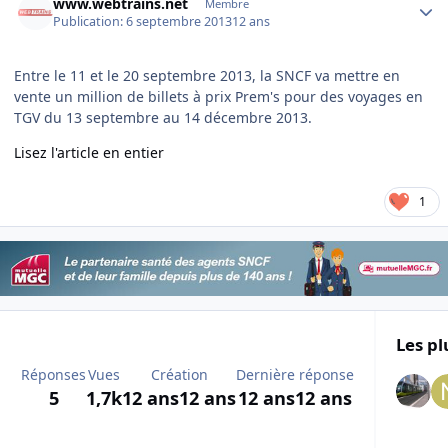
www.webtrains.net
Membre
Publication:
6 septembre 2013
12 ans
Entre le 11 et le 20 septembre 2013, la SNCF va mettre en
vente un million de billets à prix Prem's pour des voyages en
TGV du 13 septembre au 14 décembre 2013.
Lisez l'article en entier
1
Les pl
Réponses
Vues
Création
Dernière réponse
5
1,7k
12 ans
12 ans
12 ans
12 ans