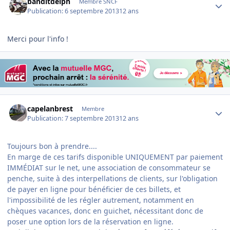
banditdelph
Membre SNCF
Publication:
6 septembre 2013
12 ans
Merci pour l'info !
Author stats
capelanbrest
Membre
Publication:
7 septembre 2013
12 ans
Toujours bon à prendre....
En marge de ces tarifs disponible UNIQUEMENT par paiement
IMMÉDIAT sur le net, une association de consommateur se
penche, suite à des interpellations de clients, sur l'obligation
de payer en ligne pour bénéficier de ces billets, et
l'impossibilité de les régler autrement, notamment en
chèques vacances, donc en guichet, nécessitant donc de
poser une option lors de la réservation en ligne.