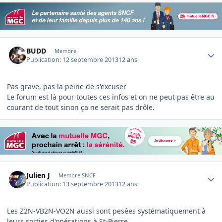
Author stats
BUDD
Membre
Publication:
12 septembre 2013
12 ans
Pas grave, pas la peine de s'excuser
Le forum est là pour toutes ces infos et on ne peut pas être au
courant de tout sinon ça ne serait pas drôle.
Author stats
Julien J
Membre SNCF
Publication:
13 septembre 2013
12 ans
Les Z2N-VB2N-VO2N aussi sont pesées systématiquement à
leurs sorties d'opérations à St-Pierre.