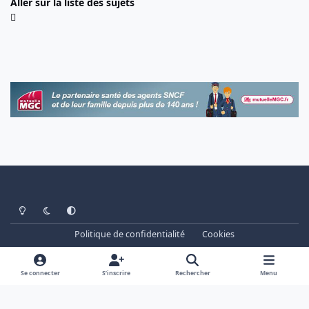
Aller sur la liste des sujets
Light Mode
Dark Mode
System Preference
Politique de confidentialité
Cookies
www.cheminots.net - Forum Libre depuis 2003
Powered by
Invision Community
Se connecter
S’inscrire
Rechercher
Menu