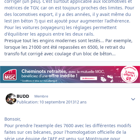
corriger (un peu). C'est surtout applicable aux locomotives et
motrices de TGV, car on est toujours proches des limites. Pour
des locomotives export, il y a des années, il y avait même du
lest (en béton ?) qui est ajouté pour augmenter l'adhérence.
Pour les voitures (voyageurs) les réglages permettent
d'équilibrer les appuis entre les deux rails.
Presque tout les engins modernes sont lestés... Par exemple,
lorsque les 21000 ont été repassées en 6500, le retrait du
transfo fut corrigé avec coulage d'un bloc de bêton...
Author stats
BUDD
Membre
Publication:
10 septembre 2013
12 ans
Bonsoir,
Pour prendre l'exemple des 7600 avec les différentes modifs
faites sur ces bécanes, pour l'homologation officielle de la
série une équipe de l'AEF est venu sur Montrouge pour