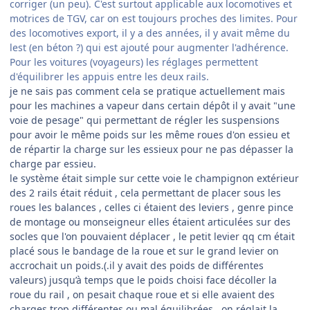
corriger (un peu). C'est surtout applicable aux locomotives et
motrices de TGV, car on est toujours proches des limites. Pour
des locomotives export, il y a des années, il y avait même du
lest (en béton ?) qui est ajouté pour augmenter l'adhérence.
Pour les voitures (voyageurs) les réglages permettent
d'équilibrer les appuis entre les deux rails.
je ne sais pas comment cela se pratique actuellement mais
pour les machines a vapeur dans certain dépôt il y avait "une
voie de pesage" qui permettant de régler les suspensions
pour avoir le même poids sur les même roues d'on essieu et
de répartir la charge sur les essieux pour ne pas dépasser la
charge par essieu.
le système était simple sur cette voie le champignon extérieur
des 2 rails était réduit , cela permettant de placer sous les
roues les balances , celles ci étaient des leviers , genre pince
de montage ou monseigneur elles étaient articulées sur des
socles que l'on pouvaient déplacer , le petit levier qq cm était
placé sous le bandage de la roue et sur le grand levier on
accrochait un poids.(.il y avait des poids de différentes
valeurs) jusqu’à temps que le poids choisi face décoller la
roue du rail , on pesait chaque roue et si elle avaient des
charges trop différentes ou mal équilibrées , on réglait la