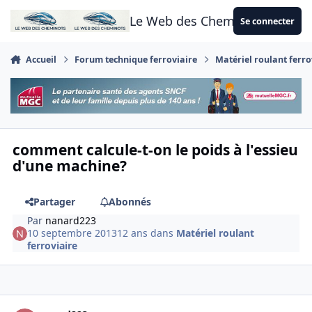
Aller au contenu
Le Web des Cheminots
Se connecter
Accueil
Forum technique ferroviaire
Matériel roulant ferro
comment calcule-t-on le poids à l'essieu
d'une machine?
Partager
Abonnés
Par
nanard223
10 septembre 2013
12 ans
dans
Matériel roulant
ferroviaire
Author stats