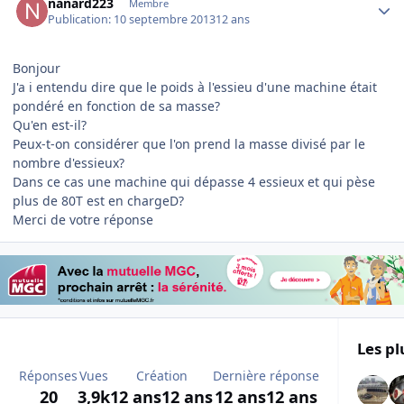
nanard223
Membre
Publication:
10 septembre 2013
12 ans
Bonjour
J'a i entendu dire que le poids à l'essieu d'une machine était
pondéré en fonction de sa masse?
Qu'en est-il?
Peux-t-on considérer que l'on prend la masse divisé par le
nombre d'essieux?
Dans ce cas une machine qui dépasse 4 essieux et qui pèse
plus de 80T est en chargeD?
Merci de votre réponse
Les pl
Réponses
Vues
Création
Dernière réponse
20
3,9k
12 ans
12 ans
12 ans
12 ans