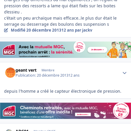
pression des ressorts a lame qui était fixés sur les boites
d’essieu .
c'était un peu archaïque mais efficace..le plus dur était le
serrage ou desserrage des boulons des suspension s
Modifié
20 décembre 2013
12 ans
par jackv
Author stats
geant vert
Membre
Publication:
20 décembre 2013
12 ans
depuis l'homme a créé le capteur électronique de pression.
Author stats