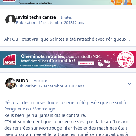
Invité technicentre
Invités
Publication:
12 septembre 2013
12 ans
Ah! Oui, c'est vrai que Saintes a été rattaché avec Périgueux...
Author stats
BUDD
Membre
Publication:
12 septembre 2013
12 ans
Résultat des courses toute la série a été pesée que ce soit à
Périgueux ou Montrouge...
Relis bien, je n'ai jamais dis le contraire...
C'était simplement que la pesée ne s'est pas faite au "hasard
des rentrées sur Montrouge" (l'arrivée et des machines était
bien programmée et le fait que les numéros ne suivait pas à