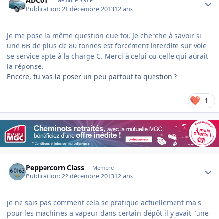
ADC01
Membre SNCF
Publication:
21 décembre 2013
12 ans
Je me pose la même question que toi. Je cherche à savoir si
une BB de plus de 80 tonnes est forcément interdite sur voie
se service apte à la charge C. Merci à celui ou celle qui aurait
la réponse.
Encore, tu vas la poser un peu partout ta question ?
1
Author stats
Peppercorn Class
Membre
Publication:
22 décembre 2013
12 ans
je ne sais pas comment cela se pratique actuellement mais
pour les machines a vapeur dans certain dépôt il y avait "une