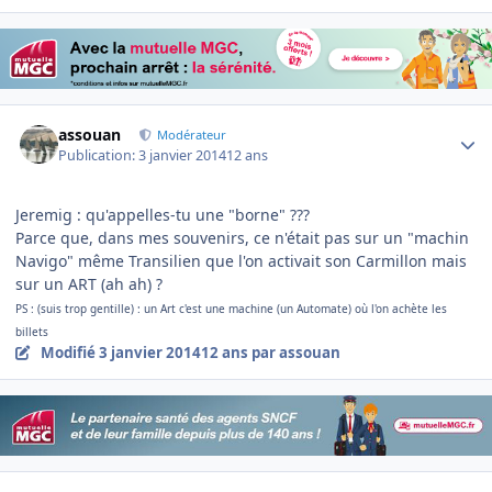
Author stats
assouan
Modérateur
Publication:
3 janvier 2014
12 ans
Jeremig : qu'appelles-tu une "borne" ???
Parce que, dans mes souvenirs, ce n'était pas sur un "machin
Navigo" même Transilien que l'on activait son Carmillon mais
sur un ART (ah ah) ?
PS : (suis trop gentille) : un Art c'est une machine (un Automate) où l'on achète les
billets
Modifié
3 janvier 2014
12 ans
par assouan
Author stats