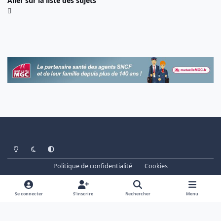
Aller sur la liste des sujets
Light Mode
Dark Mode
System Preference
Politique de confidentialité
Cookies
www.cheminots.net - Forum Libre depuis 2003
Powered by
Invision Community
Se connecter
S’inscrire
Rechercher
Menu