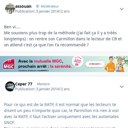
Author stats
assouan
Modérateur
Publication:
3 janvier 2014
12 ans
Ben vi....
Me souviens plus trop de la méthode (j'ai fait ça il y a trèès
longtemps) : on rentre son Carmillon dans le lecteur de CB et
on attend c'est ça que l'on t'a recommandé ?
Author stats
Ceper 77
Membre
Publication:
3 janvier 2014
12 ans
Pour ce qui est de la RATP, il est normal que les lecteurs te
disent un peu n'importe quoi car, le Parmillon n'a rien à voir
avec la RATP, il faut l'activer uniquement avec les automates
SNCF.