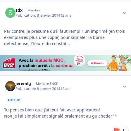
Author stats
sdx
Membre
Publication:
8 janvier 2014
12 ans
Par contre, je présume qu'il faut remplir un imprimé (en trois
exemplaires plus une copie) pour signaler la borne
défectueuse, l'heure du constat...
Author stats
jeremlg
Membre SNCF
Publication:
8 janvier 2014
12 ans
AUTEUR
Tu penses bien que j'ai tout fait avec application!
Non je l'ai simplement signalé oralement au guichetier^^
1