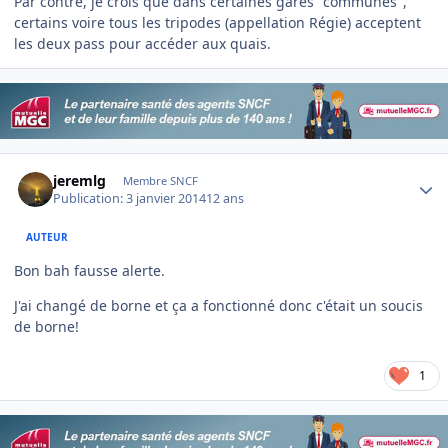
Par contre, je crois que dans certaines gares "communes",
certains voire tous les tripodes (appellation Régie) acceptent
les deux pass pour accéder aux quais.
Author stats
jeremlg
Membre SNCF
Publication:
3 janvier 2014
12 ans
AUTEUR
Bon bah fausse alerte.
J'ai changé de borne et ça a fonctionné donc c'était un soucis
de borne!
1