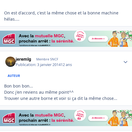
On est d'accord, c'est la même chose et la bonne machine
hélas....
Author stats
jeremlg
Membre SNCF
Publication:
3 janvier 2014
12 ans
AUTEUR
Bon bon bon...
Donc j'en reviens au même point^^
Trouver une autre borne et voir si ça dit la même chose...