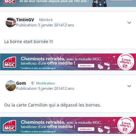
Author stats
TintinGV
Membre
Publication:
5 janvier 2014
12 ans
La borne etait bornée !!!
Author stats
Gom
Modérateur
Publication:
5 janvier 2014
12 ans
Ou la carte Carmillon qui a dépassé les bornes.