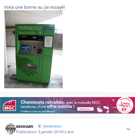
Voila une borne ou j'ai essayé!
Author stats
assouan
Modérateur
Publication:
3 janvier 2014
12 ans