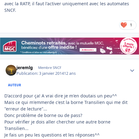
avec la RATP, il faut l'activer uniquement avec les automates
SNCF.
1
Author stats
jeremlg
Membre SNCF
Publication:
3 janvier 2014
12 ans
AUTEUR
D'accord pour ça! A vrai dire je m'en doutais un peu^^
Mais ce qui m'emmerde c'est la borne Transilien qui me dit
"erreur de lecture"...
Donc problème de borne ou de pass?
Pour vérifier je dois aller chercher une autre borne
Transilien...
Je fais un peu les questions et les réponses^^