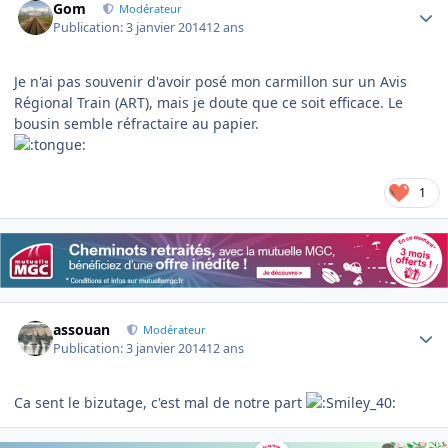
Gom
Modérateur
Publication:
3 janvier 2014
12 ans
Je n'ai pas souvenir d'avoir posé mon carmillon sur un Avis
Régional Train (ART), mais je doute que ce soit efficace. Le
bousin semble réfractaire au papier.
1
Author stats
assouan
Modérateur
Publication:
3 janvier 2014
12 ans
Ca sent le bizutage, c'est mal de notre part