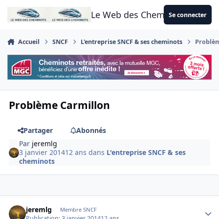
Aller au contenu
Le Web des Cheminots
Se connecter
Accueil
SNCF
L'entreprise SNCF & ses cheminots
Problè
Problème Carmillon
Partager
Abonnés
Par
jeremlg
3 janvier 2014
12 ans
dans
L'entreprise SNCF & ses
cheminots
Author stats
jeremlg
Membre SNCF
Publication:
3 janvier 2014
12 ans