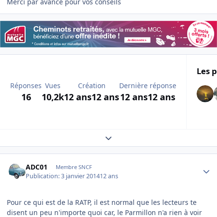
Merci par avance pour vos conseils
Les p
Réponses
Vues
Création
Dernière réponse
16
10,2k
12 ans
12 ans
12 ans
12 ans
Expand topic overview
Author stats
ADC01
Membre SNCF
Publication:
3 janvier 2014
12 ans
Pour ce qui est de la RATP, il est normal que les lecteurs te
disent un peu n'importe quoi car, le Parmillon n'a rien à voir