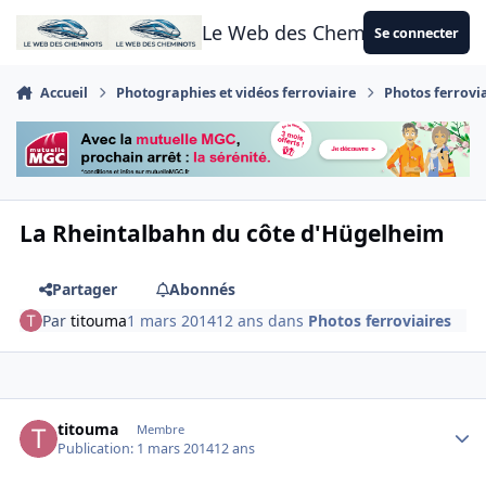
Aller au contenu
Le Web des Cheminots
Se connecter
Accueil
Photographies et vidéos ferroviaire
Photos ferrovi
La Rheintalbahn du côte d'Hügelheim
Partager
Abonnés
Par
titouma
1 mars 2014
12 ans
dans
Photos ferroviaires
Author stats
titouma
Membre
Publication:
1 mars 2014
12 ans