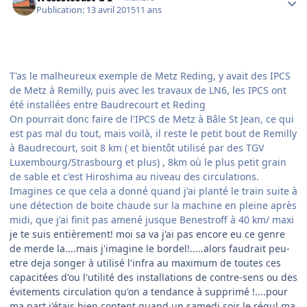
Publication:
13 avril 2015
11 ans
T'as le malheureux exemple de Metz Reding, y avait des IPCS
de Metz à Remilly, puis avec les travaux de LN6, les IPCS ont
été installées entre Baudrecourt et Reding
On pourrait donc faire de l'IPCS de Metz à Bâle St Jean, ce qui
est pas mal du tout, mais voilà, il reste le petit bout de Remilly
à Baudrecourt, soit 8 km ( et bientôt utilisé par des TGV
Luxembourg/Strasbourg et plus) , 8km où le plus petit grain
de sable et c'est Hiroshima au niveau des circulations.
Imagines ce que cela a donné quand j'ai planté le train suite à
une détection de boite chaude sur la machine en pleine après
midi, que j'ai finit pas amené jusque Benestroff à 40 km/ maxi
​je te suis entièrement! moi sa va j'ai pas encore eu ce genre
de merde la....mais j'imagine le bordel!.....alors faudrait peu-
etre deja songer à utilisé l'infra au maximum de toutes ces
capacitées d'ou l'utilité des installations de contre-sens ou des
évitements circulation qu'on a tendance à supprimé !....pour
ma part j'étais bien content quand un samedi soir le régul ma