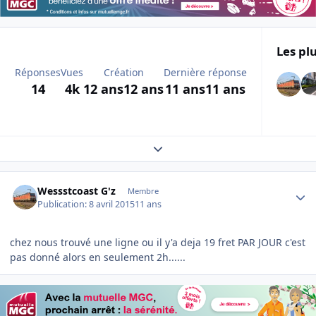
Les plu
Réponses
Vues
Création
Dernière réponse
14
4k
12 ans
12 ans
11 ans
11 ans
Expand topic overview
Author stats
Wessstcoast G'z
Membre
Publication:
8 avril 2015
11 ans
chez nous trouvé une ligne ou il y'a deja 19 fret PAR JOUR c'est
pas donné alors en seulement 2h......