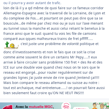
ou il pourra y avoir autant de trafic.
​loin de là il y a qd même de quoi faire sur ce fameux corridor
Allemagne-Espagne avec la traversé de la Lorraine, de Lyon et
du complexe de Fos....et pourtant on peut pas dire que sa se
bouscule...de même par chez moi ou je suis sur l'axe menant
au tunnel sous la manche et aussi celui reliant le benelux à la
france ainsi que le sud: quand tu vois les file de camions
comparé aux qques malheureux trains de fret pfffff.....
c'est juste une problème de volonté politique et
donc d'investissements et non le fais que ce soit la crise
comme aime souvent le dire un certains Mr Pepy.....!! eux
arrive à faire circuler sans problème 150 fret + des Re et des
ICE sur une double voie quand chez nous on te sors que le
reseau est engorgé...pour rouler regulièrement sur de
grandes lignes j'ai juste envie de rire quand j'entend ça!!!!!
Mais bon compare le reseau allemand ou suisse au notre :
tout est archaique, mal entretenue......! on pourrait faire aussi
bien seulement faut croire qu'ON NE VEUT PAS!!!!