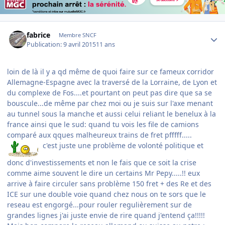
Author stats
fabrice
Membre SNCF
Publication:
9 avril 2015
11 ans
​loin de là il y a qd même de quoi faire sur ce fameux corridor
Allemagne-Espagne avec la traversé de la Lorraine, de Lyon et
du complexe de Fos....et pourtant on peut pas dire que sa se
bouscule...de même par chez moi ou je suis sur l'axe menant
au tunnel sous la manche et aussi celui reliant le benelux à la
france ainsi que le sud: quand tu vois les file de camions
comparé aux qques malheureux trains de fret pfffff.....
c'est juste une problème de volonté politique et
donc d'investissements et non le fais que ce soit la crise
comme aime souvent le dire un certains Mr Pepy.....!! eux
arrive à faire circuler sans problème 150 fret + des Re et des
ICE sur une double voie quand chez nous on te sors que le
reseau est engorgé...pour rouler regulièrement sur de
grandes lignes j'ai juste envie de rire quand j'entend ça!!!!!