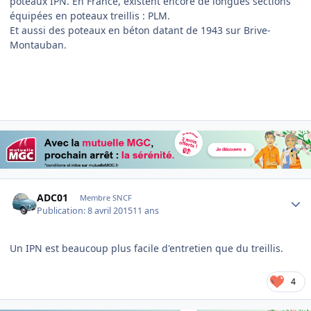
poteaux IPN. En France, existent encore de longues sections
équipées en poteaux treillis : PLM.
Et aussi des poteaux en béton datant de 1943 sur Brive-
Montauban.
Author stats
ADC01
Membre SNCF
Publication:
8 avril 2015
11 ans
Un IPN est beaucoup plus facile d'entretien que du treillis.
4