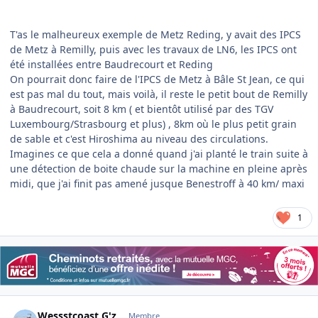
T'as le malheureux exemple de Metz Reding, y avait des IPCS
de Metz à Remilly, puis avec les travaux de LN6, les IPCS ont
été installées entre Baudrecourt et Reding
On pourrait donc faire de l'IPCS de Metz à Bâle St Jean, ce qui
est pas mal du tout, mais voilà, il reste le petit bout de Remilly
à Baudrecourt, soit 8 km ( et bientôt utilisé par des TGV
Luxembourg/Strasbourg et plus) , 8km où le plus petit grain
de sable et c'est Hiroshima au niveau des circulations.
Imagines ce que cela a donné quand j'ai planté le train suite à
une détection de boite chaude sur la machine en pleine après
midi, que j'ai finit pas amené jusque Benestroff à 40 km/ maxi
1
Author stats
Wessstcoast G'z
Membre