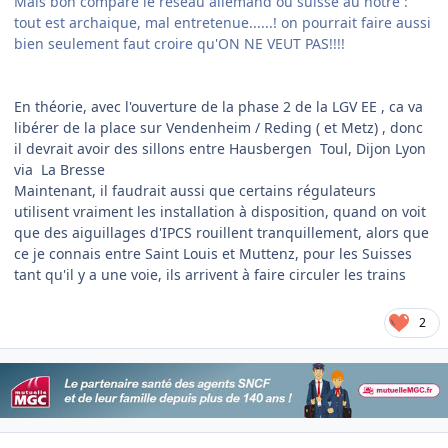
Mais bon compare le reseau allemand ou suisse au notre :
tout est archaique, mal entretenue......! on pourrait faire aussi
bien seulement faut croire qu'ON NE VEUT PAS!!!!
En théorie, avec l'ouverture de la phase 2 de la LGV EE , ca va
libérer de la place sur Vendenheim / Reding ( et Metz) , donc
il devrait avoir des sillons entre Hausbergen Toul, Dijon Lyon
via La Bresse
Maintenant, il faudrait aussi que certains régulateurs
utilisent vraiment les installation à disposition, quand on voit
que des aiguillages d'IPCS rouillent tranquillement, alors que
ce je connais entre Saint Louis et Muttenz, pour les Suisses
tant qu'il y a une voie, ils arrivent à faire circuler les trains
2
Author stats