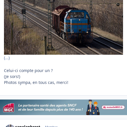
(...)
​Celui-ci compte pour un ?
(Je sors!)
Photos sympa, en tous cas, merci!
Author stats
capelanbrest
Membre