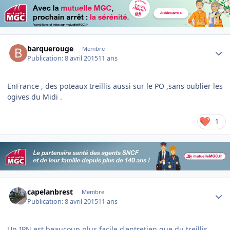
Author stats
barquerouge
Membre
Publication:
8 avril 2015
11 ans
EnFrance , des poteaux treillis aussi sur le PO ,sans oublier les
ogives du Midi .
1
Author stats
capelanbrest
Membre
Publication:
8 avril 2015
11 ans
Un IPN est beaucoup plus facile d'entretien que du treillis.