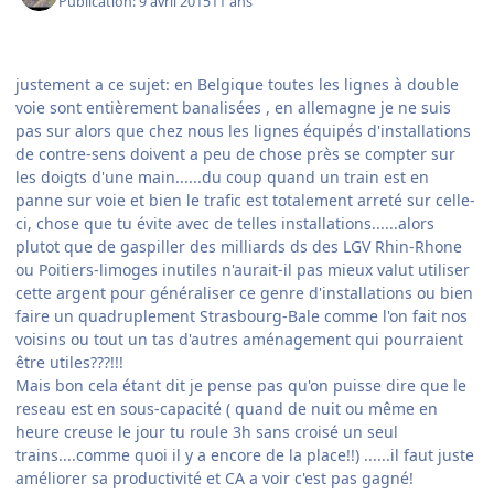
Publication:
9 avril 2015
11 ans
​justement a ce sujet: en Belgique toutes les lignes à double
voie sont entièrement banalisées , en allemagne je ne suis
pas sur alors que chez nous les lignes équipés d'installations
de contre-sens doivent a peu de chose près se compter sur
les doigts d'une main......du coup quand un train est en
panne sur voie et bien le trafic est totalement arreté sur celle-
ci, chose que tu évite avec de telles installations......alors
plutot que de gaspiller des milliards ds des LGV Rhin-Rhone
ou Poitiers-limoges inutiles n'aurait-il pas mieux valut utiliser
cette argent pour généraliser ce genre d'installations ou bien
faire un quadruplement Strasbourg-Bale comme l'on fait nos
voisins ou tout un tas d'autres aménagement qui pourraient
être utiles???!!!
Mais bon cela étant dit je pense pas qu'on puisse dire que le
reseau est en sous-capacité ( quand de nuit ou même en
heure creuse le jour tu roule 3h sans croisé un seul
trains....comme quoi il y a encore de la place!!) ......il faut juste
améliorer sa productivité et CA a voir c'est pas gagné!