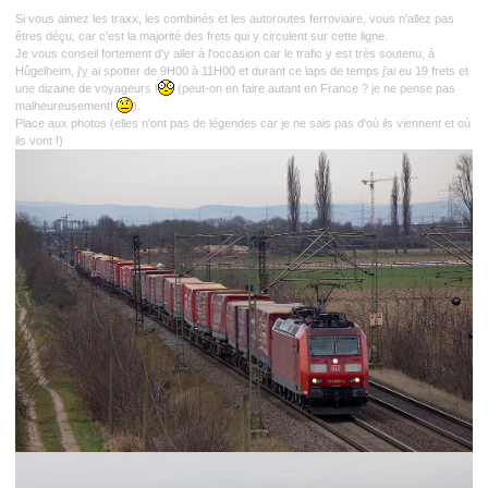
Si vous aimez les traxx, les combinés et les autoroutes ferroviaire, vous n'allez pas
êtres déçu, car c'est la majorité des frets qui y circulent sur cette ligne.
Je vous conseil fortement d'y aller à l'occasion car le trafic y est très soutenu, à
Hûgelheim, j'y ai spotter de 9H00 à 11H00 et durant ce laps de temps j'ai eu 19 frets et
une dizaine de voyageurs !
(peut-on en faire autant en France ? je ne pense pas
malheureusement!
).
Place aux photos (elles n'ont pas de légendes car je ne sais pas d'où ils viennent et où
ils vont !)