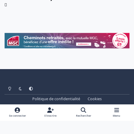
Light Mode
Dark Mode
System Preference
Politique de confidentialité
Cookies
www.cheminots.net - Forum Libre depuis 2003
Powered by
Invision Community
Se connecter
S’inscrire
Rechercher
Menu