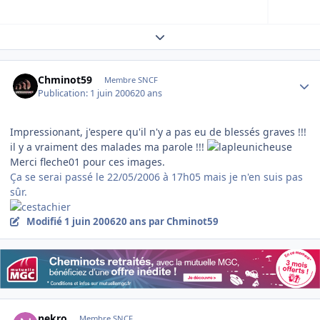
Expand topic overview
Author stats
Chminot59
Membre SNCF
Publication:
1 juin 2006
20 ans
Impressionant, j'espere qu'il n'y a pas eu de blessés graves !!!
il y a vraiment des malades ma parole !!!
Merci fleche01 pour ces images.
Ça se serai passé le 22/05/2006 à 17h05 mais je n'en suis pas
sûr.
Modifié
1 juin 2006
20 ans
par Chminot59
Author stats
nekro
Membre SNCF