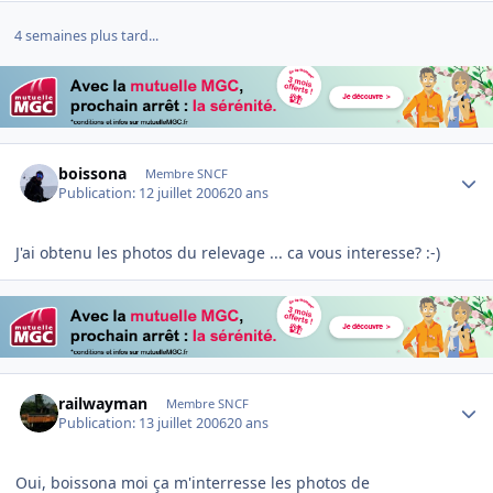
4 semaines plus tard...
Author stats
boissona
Membre SNCF
Publication:
12 juillet 2006
20 ans
J'ai obtenu les photos du relevage ... ca vous interesse? :-)
Author stats
railwayman
Membre SNCF
Publication:
13 juillet 2006
20 ans
Oui, boissona moi ça m'interresse les photos de