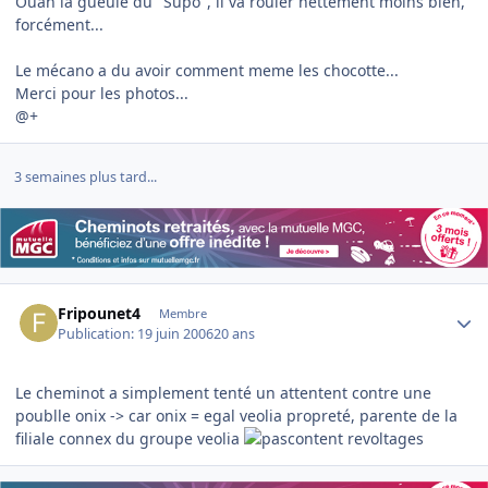
Ouah la gueule du "Supo", il va rouler nettement moins bien,
forcément...
Le mécano a du avoir comment meme les chocotte...
Merci pour les photos...
@+
3 semaines plus tard...
Author stats
Fripounet4
Membre
Publication:
19 juin 2006
20 ans
Le cheminot a simplement tenté un attentent contre une
poublle onix -> car onix = egal veolia propreté, parente de la
filiale connex du groupe veolia
revoltages