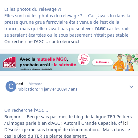
Et les photos du relevage ?!
Elles sont où les photos du relevage ? ... Car j'avais lu dans la
presse qu'une grue ferroviaire était venue de l'est de la
france, mais qu'elle n'avait pas pu soulever
l'AGC
car les rails
se seraient écartées ou le sous bassement n'était pas stable
On recherche l'AGC... controleursncf
Author stats
ccd
Membre
Publication:
11 janvier 2009
17 ans
On recherche l'AGC...
Bonjour ... Ben je sais pas moi, le blog de la ligne TER Poitiers
/ Limoges parle bien d'AGC : Autorail Grande Capacité. cf
ici
Désolé si je me suis trompé de dénomination... Mais dans ce
cas le Blog du TER se plante également.