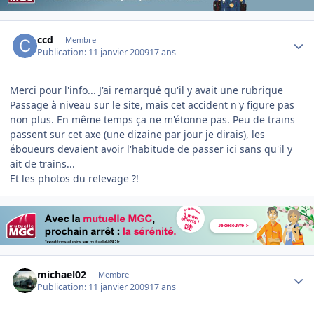
Author stats
ccd
Membre
Publication:
11 janvier 2009
17 ans
Merci pour l'info... J'ai remarqué qu'il y avait une rubrique
Passage à niveau sur le site, mais cet accident n'y figure pas
non plus. En même temps ça ne m'étonne pas. Peu de trains
passent sur cet axe (une dizaine par jour je dirais), les
éboueurs devaient avoir l'habitude de passer ici sans qu'il y
ait de trains...
Et les photos du relevage ?!
Author stats
michael02
Membre
Publication:
11 janvier 2009
17 ans