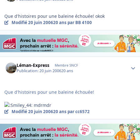
Que d'histoires pour une baleine échouée! okok
Modifié
20 juin 2006
20 ans
par BB 4100
Author stats
Léman-Express
Membre SNCF
Publication:
20 juin 2006
20 ans
Que d'histoires pour une baleine échouée!
mdrmdr
Modifié
20 juin 2006
20 ans
par cc6572