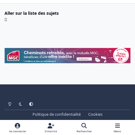
Aller sur la liste des sujets
Light Mode
Dark Mode
System Preference
Politique de confidentialité
Cookies
www.cheminots.net - Forum Libre depuis 2003
Powered by
Invision Community
Se connecter
S’inscrire
Rechercher
Menu