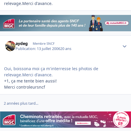
relevage.Merci d'avance.
Author stats
aydeg
Membre SNCF
Publication:
13 juillet 2006
20 ans
Oui, boissona moi ça m'interresse les photos de
relevage.Merci d'avance.
+1, ça me tente bien aussi!
Merci controleursncf
2 années plus tard...