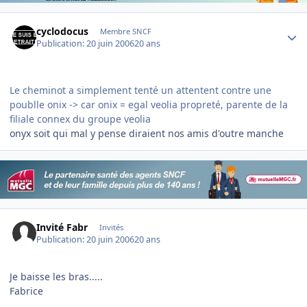
Author stats
cyclodocus
Membre SNCF
Publication:
20 juin 2006
20 ans
Le cheminot a simplement tenté un attentent contre une
poublle onix -> car onix = egal veolia propreté, parente de la
filiale connex du groupe veolia
onyx soit qui mal y pense diraient nos amis d'outre manche
Invité Fabr
Invités
Publication:
20 juin 2006
20 ans
Je baisse les bras.....
Fabrice