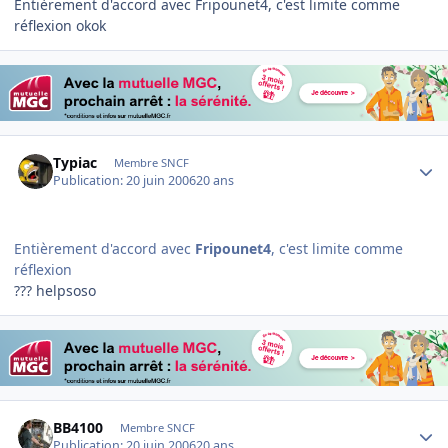
Entièrement d'accord avec Fripounet4, c'est limite comme
réflexion okok
Author stats
Typiac
Membre SNCF
Publication:
20 juin 2006
20 ans
Entièrement d'accord avec
Fripounet4
, c'est limite comme
réflexion
??? helpsoso
Author stats
BB4100
Membre SNCF
Publication:
20 juin 2006
20 ans