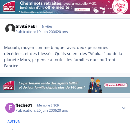
Invité Fabr
Invités
Publication:
19 juin 2006
20 ans
Mouaih, moyen comme blague
avec deux personnes
décédées, et des bléssés. Qu'ils soient des "Véolias" ou de la
planéte Mars, je pense à toutes les familles qui souffrent.
Fabrice
Author stats
fleche01
Membre SNCF
Publication:
20 juin 2006
20 ans
AUTEUR