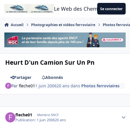
Aller au contenu
Le Web des Cheminots
Se connecter
Accueil
Photographies et vidéos ferroviaire
Photos ferrovi
Heurt D'un Camion Sur Un Pn
Partager
Abonnés
Par
fleche01
1 juin 2006
20 ans
dans
Photos ferroviaires
Author stats
fleche01
Membre SNCF
Publication:
1 juin 2006
20 ans