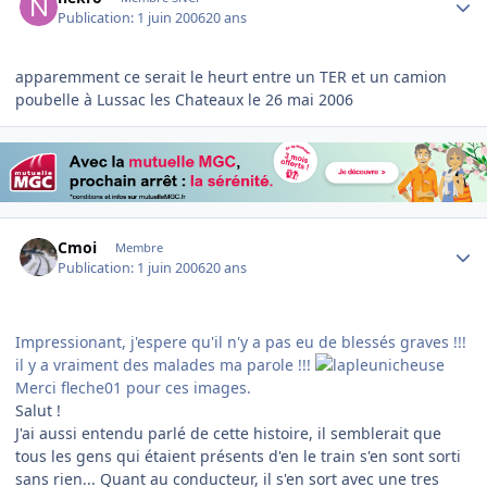
Publication:
1 juin 2006
20 ans
apparemment ce serait le heurt entre un TER et un camion
poubelle à Lussac les Chateaux le 26 mai 2006
Author stats
Cmoi
Membre
Publication:
1 juin 2006
20 ans
Impressionant, j'espere qu'il n'y a pas eu de blessés graves !!!
il y a vraiment des malades ma parole !!!
Merci fleche01 pour ces images.
Salut !
J'ai aussi entendu parlé de cette histoire, il semblerait que
tous les gens qui étaient présents d'en le train s'en sont sorti
sans rien... Quant au conducteur, il s'en sort avec une tres