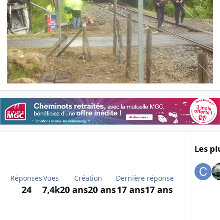
Les pl
Réponses
Vues
Création
Dernière réponse
24
7,4k
20 ans
20 ans
17 ans
17 ans