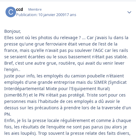
Author stats
ccd
Membre
Publication:
10 janvier 2009
17 ans
Bonjour,
Elles sont où les photos du relevage ? ... Car j'avais lu dans la
presse qu'une grue ferroviaire était venue de l'est de la
france, mais qu'elle n'avait pas pu soulever l'AGC car les rails
se seraient écartées ou le sous bassement n'était pas stable.
Bref, c'est une autre grue, routière, qui avait du venir lever
l'engin..
Juste pour info, les employés du camion poubelle n'étaient
employés d'une grande entreprise mais du SIMER (Syndicat
Interdépartemental Mixte pour l'Equipement Rural)
(simer86.fr) et le PN n'était pas protégé. Triste sort pour ces
personnes mais l'habitude de ces employés a dû avoir le
dessus sur les précautions à prendre lors de la traversée d'un
PN.
Enfin, je lis la presse locale régulièrement et comme à chaque
fois, les résultats de l'enquète ne sont pas parus (ou alors je
les aies loupés). Trop souvent la presse relate des faits divers,