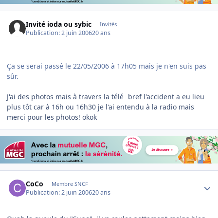
Invité ioda ou sybic
Invités
Publication:
2 juin 2006
20 ans
Ça se serai passé le 22/05/2006 à 17h05 mais je n'en suis pas
sûr.
J'ai des photos mais à travers la télé
bref l'accident a eu lieu
plus tôt car à 16h ou 16h30 je l'ai entendu à la radio mais
merci pour les photos! okok
Author stats
CoCo
Membre SNCF
Publication:
2 juin 2006
20 ans