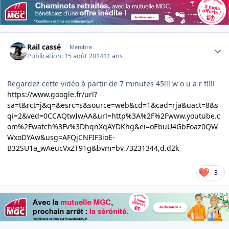
Author stats
Rail cassé
Membre
Publication:
15 août 2014
11 ans
Regardez cette vidéo à partir de 7 minutes 45!!! w o u a r f!!!!
https://www.google.fr/url?
sa=t&rct=j&q=&esrc=s&source=web&cd=1&cad=rja&uact=8&s
qi=2&ved=0CCAQtwIwAA&url=http%3A%2F%2Fwww.youtube.c
om%2Fwatch%3Fv%3DhqnXqAYDKhg&ei=oEbuU4GbFoaz0QW
WxoDYAw&usg=AFQjCNFIF3ioE-
B32SU1a_wAeucVxZT91g&bvm=bv.73231344,d.d2k
3