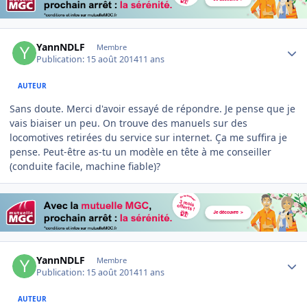
Author stats
YannNDLF
Membre
Publication:
15 août 2014
11 ans
AUTEUR
Sans doute. Merci d'avoir essayé de répondre. Je pense que je
vais biaiser un peu. On trouve des manuels sur des
locomotives retirées du service sur internet. Ça me suffira je
pense. Peut-être as-tu un modèle en tête à me conseiller
(conduite facile, machine fiable)?
Author stats
YannNDLF
Membre
Publication:
15 août 2014
11 ans
AUTEUR