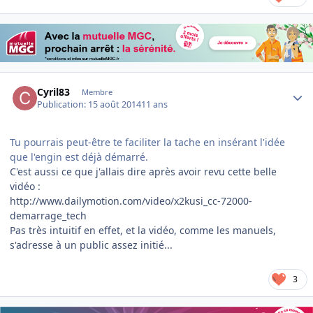
Author stats
Cyril83
Membre
Publication:
15 août 2014
11 ans
Tu pourrais peut-être te faciliter la tache en insérant l'idée
que l'engin est déjà démarré.
C'est aussi ce que j'allais dire après avoir revu cette belle
vidéo :
http://www.dailymotion.com/video/x2kusi_cc-72000-
demarrage_tech
Pas très intuitif en effet, et la vidéo, comme les manuels,
s'adresse à un public assez initié...
3