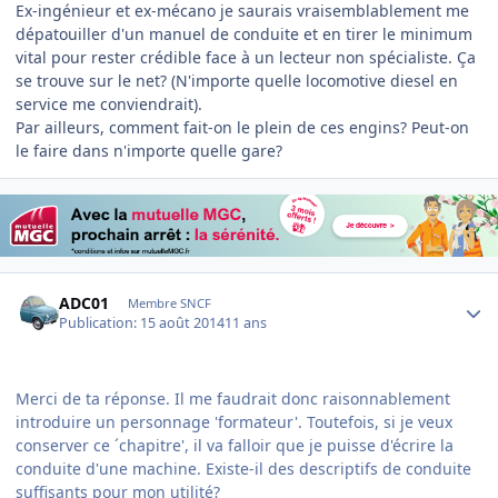
Ex-ingénieur et ex-mécano je saurais vraisemblablement me
dépatouiller d'un manuel de conduite et en tirer le minimum
vital pour rester crédible face à un lecteur non spécialiste. Ça
se trouve sur le net? (N'importe quelle locomotive diesel en
service me conviendrait).
Par ailleurs, comment fait-on le plein de ces engins? Peut-on
le faire dans n'importe quelle gare?
Author stats
ADC01
Membre SNCF
Publication:
15 août 2014
11 ans
Merci de ta réponse. Il me faudrait donc raisonnablement
introduire un personnage 'formateur'. Toutefois, si je veux
conserver ce ´chapitre', il va falloir que je puisse d'écrire la
conduite d'une machine. Existe-il des descriptifs de conduite
suffisants pour mon utilité?