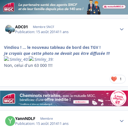
Author stats
ADC01
Membre SNCF
Publication:
15 août 2014
11 ans
Vindiou ! ... le nouveau tableau de bord des TGV !
Je croyais que cette photo ne devait pas être diffusée !!!
Non, celui d'un 63 000 !!!!
1
Author stats
YannNDLF
Membre
Publication:
15 août 2014
11 ans