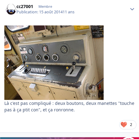
Author stats
cc27001
Membre
Publication:
15 août 2014
11 ans
Là c'est pas compliqué : deux boutons, deux manettes "touche
pas à ça ptit con", et ça ronronne.
2