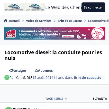
Aller au contenu
Le Web des Cheminots
Se connecter
Accueil
Voies de Services
Brin de causette
Locomotive di
Locomotive diesel: la conduite pour les
nuls
Partager
Abonnés
Par
YannNDLF
15 août 2014
11 ans
dans
Brin de causette
D
PAGE 1 SUR 3
SUIVANT
Author stats