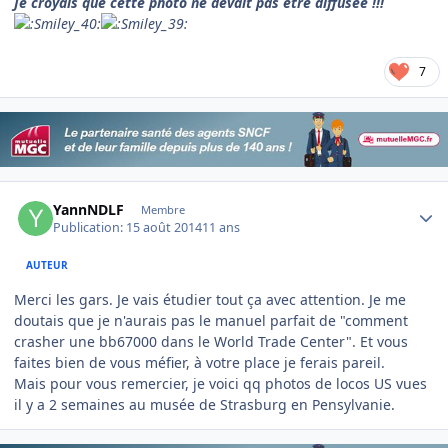
Je croyais que cette photo ne devait pas être diffusée !!!
7
Author stats
YannNDLF
Membre
Publication:
15 août 2014
11 ans
AUTEUR
Merci les gars. Je vais étudier tout ça avec attention. Je me
doutais que je n'aurais pas le manuel parfait de "comment
crasher une bb67000 dans le World Trade Center". Et vous
faites bien de vous méfier, à votre place je ferais pareil.
Mais pour vous remercier, je voici qq photos de locos US vues
il y a 2 semaines au musée de Strasburg en Pensylvanie.