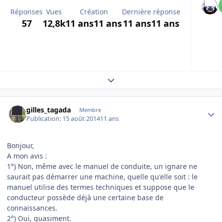
Réponses
Vues
Création
Dernière réponse
57
12,8k
11 ans
11 ans
11 ans
11 ans
Expand topic overview
Author stats
gilles_tagada
Membre
Publication:
15 août 2014
11 ans
Bonjour,
A mon avis :
1°) Non, même avec le manuel de conduite, un ignare ne
saurait pas démarrer une machine, quelle qu'elle soit : le
manuel utilise des termes techniques et suppose que le
conducteur possède déjà une certaine base de
connaissances.
2°) Oui, quasiment.