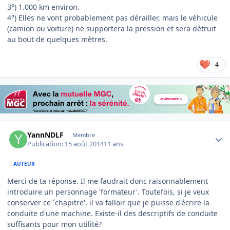
3°) 1.000 km environ.
4°) Elles ne vont probablement pas dérailler, mais le véhicule
(camion ou voiture) ne supportera la pression et sera détruit
au bout de quelques mètres.
4
Author stats
YannNDLF
Membre
Publication:
15 août 2014
11 ans
AUTEUR
Merci de ta réponse. Il me faudrait donc raisonnablement
introduire un personnage 'formateur'. Toutefois, si je veux
conserver ce ´chapitre', il va falloir que je puisse d'écrire la
conduite d'une machine. Existe-il des descriptifs de conduite
suffisants pour mon utilité?