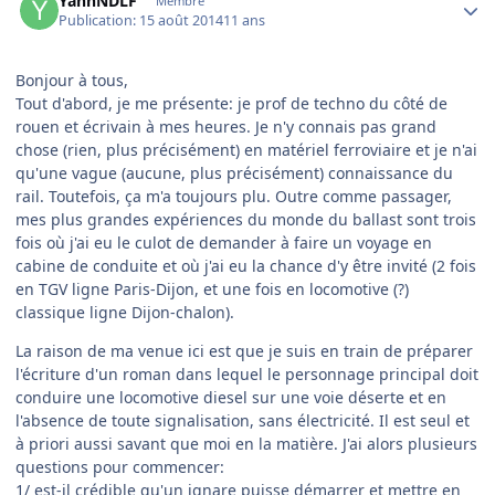
YannNDLF
Membre
Publication:
15 août 2014
11 ans
Bonjour à tous,
Tout d'abord, je me présente: je prof de techno du côté de
rouen et écrivain à mes heures. Je n'y connais pas grand
chose (rien, plus précisément) en matériel ferroviaire et je n'ai
qu'une vague (aucune, plus précisément) connaissance du
rail. Toutefois, ça m'a toujours plu. Outre comme passager,
mes plus grandes expériences du monde du ballast sont trois
fois où j'ai eu le culot de demander à faire un voyage en
cabine de conduite et où j'ai eu la chance d'y être invité (2 fois
en TGV ligne Paris-Dijon, et une fois en locomotive (?)
classique ligne Dijon-chalon).
La raison de ma venue ici est que je suis en train de préparer
l'écriture d'un roman dans lequel le personnage principal doit
conduire une locomotive diesel sur une voie déserte et en
l'absence de toute signalisation, sans électricité. Il est seul et
à priori aussi savant que moi en la matière. J'ai alors plusieurs
questions pour commencer:
1/ est-il crédible qu'un ignare puisse démarrer et mettre en