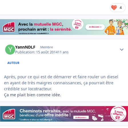
4
Author stats
YannNDLF
Membre
Publication:
15 août 2014
11 ans
AUTEUR
Après, pour ce qui est de démarrer et faire rouler un diesel
en ayant de très maigres connaissances, ça pourrait être
crédible sur locotracteur.
Ça me plait bien comme idée.