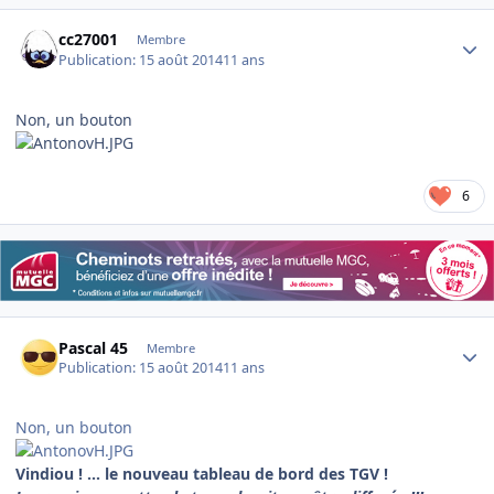
Author stats
cc27001
Membre
Publication:
15 août 2014
11 ans
Non, un bouton
6
Author stats
Pascal 45
Membre
Publication:
15 août 2014
11 ans
Non, un bouton
Vindiou ! ... le nouveau tableau de bord des TGV !