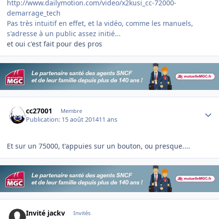
http://www.dailymotion.com/video/x2kusi_cc-72000-
demarrage_tech
Pas très intuitif en effet, et la vidéo, comme les manuels,
s'adresse à un public assez initié...
et oui c'est fait pour des pros
Author stats
cc27001
Membre
Publication:
15 août 2014
11 ans
Et sur un 75000, t'appuies sur un bouton, ou presque....
Invité jackv
Invités