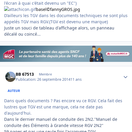
l'écran à quai c'était devenu un "EC")
basel©fannyGROS.jpg
D’ailleurs les TGV dans les documents techniques ne sont plus
appelés TGV mais RGV.(TGV est devenu une marque)
Juste un souci de tableau d'affichage alors, un panneau
décalé ou coincé...
Author stats
BB 67513
Membre
Publication:
26 septembre 2014
11 ans
AUTEUR
Dans quels documents ? Pas encore vu ce RGV. Cela fait des
lustres que TGV est une marque, cela ne date pas
d'aujourd'hui.
Dans le dernier manuel de conduite des 2N2."Manuel de
conduite des Éléments à Grande vitesse RGV 2N2"
59 pages et pas une seule fois l'acronyme TGV.