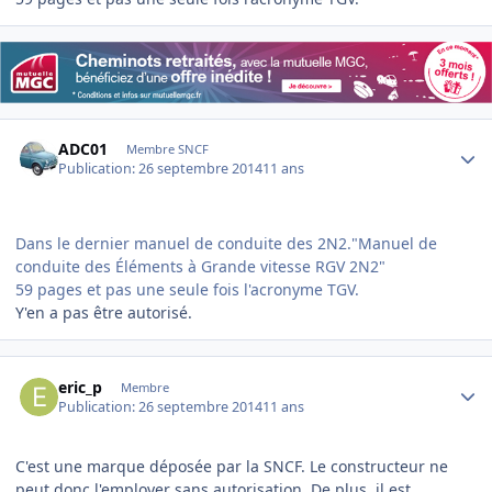
Author stats
ADC01
Membre SNCF
Publication:
26 septembre 2014
11 ans
Dans le dernier manuel de conduite des 2N2."Manuel de
conduite des Éléments à Grande vitesse RGV 2N2"
59 pages et pas une seule fois l'acronyme TGV.
Y'en a pas être autorisé.
Author stats
eric_p
Membre
Publication:
26 septembre 2014
11 ans
C'est une marque déposée par la SNCF. Le constructeur ne
peut donc l'employer sans autorisation. De plus, il est