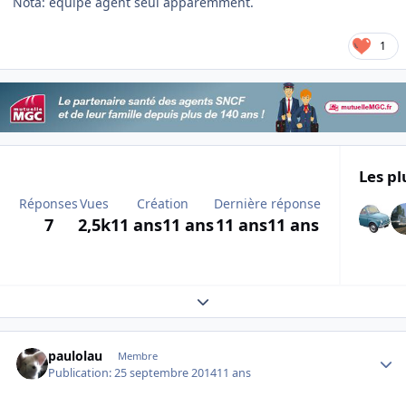
Nota: équipé agent seul apparemment.
1
Les pl
Réponses
Vues
Création
Dernière réponse
7
2,5k
11 ans
11 ans
11 ans
11 ans
Expand topic overview
Author stats
paulolau
Membre
Publication:
25 septembre 2014
11 ans