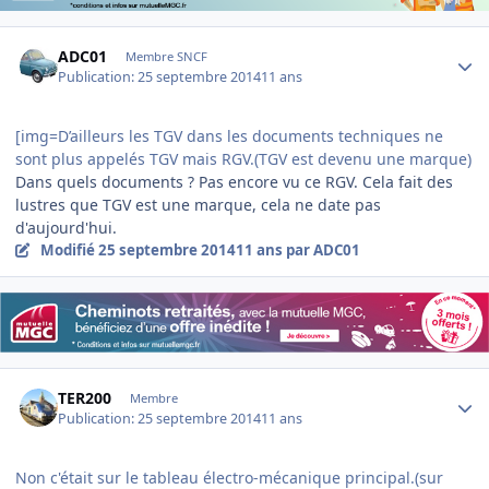
Author stats
ADC01
Membre SNCF
Publication:
25 septembre 2014
11 ans
[img=D’ailleurs les TGV dans les documents techniques ne
sont plus appelés TGV mais RGV.(TGV est devenu une marque)
Dans quels documents ? Pas encore vu ce RGV. Cela fait des
lustres que TGV est une marque, cela ne date pas
d'aujourd'hui.
Modifié
25 septembre 2014
11 ans
par ADC01
Author stats
TER200
Membre
Publication:
25 septembre 2014
11 ans
Non c'était sur le tableau électro-mécanique principal.(sur