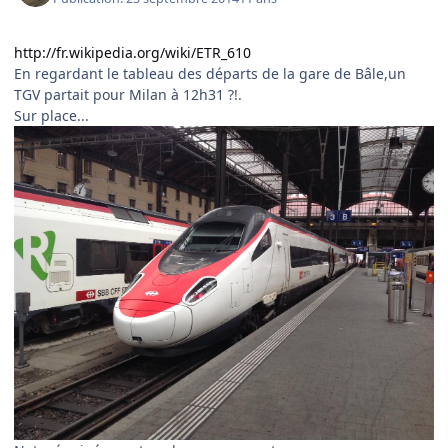
http://fr.wikipedia.org/wiki/ETR_610
En regardant le tableau des départs de la gare de Bâle,un
TGV partait pour Milan à 12h31 ?!.
Sur place...