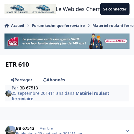
Aller au contenu
Le Web des Cheminots
Se connecter
Accueil
Forum technique ferroviaire
Matériel roulant ferro
ETR 610
Partager
Abonnés
Par
BB 67513
25 septembre 2014
11 ans
dans
Matériel roulant
ferroviaire
Author stats
BB 67513
Membre
Publication:
25 septembre 2014
11 ans