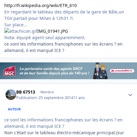
http://fr.wikipedia.org/wiki/ETR_610
En regardant le tableau des départs de la gare de Bâle,un
TGV partait pour Milan à 12h31 ?!.
Sur place...
IMG_01941.JPG
Nota: équipé agent seul apparemment.
ce sont les informations francophones sur les écrans ? en
allemand, il est marqué ICE ?
Author stats
BB 67513
Membre
Publication:
25 septembre 2014
11 ans
AUTEUR
ce sont les informations francophones sur les écrans ? en
allemand, il est marqué ICE ?
Non c'était sur le tableau électro-mécanique principal.(sur