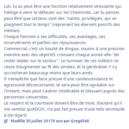
Loli, tu as peut être une fonction relativement stressante qui
t'oblige à venir te défouler sur les Cheminots, car tu penses
peut être que certains sont des "nantis, privilégiés, qui se
plaignent tout le temps" (reprenant les éternels poncifs des
médias).
Chaque fonction a ses difficultés, ses avantages, ses
inconvénients et parfois ses réjouissances.
Commercial, c'est un boulot de dingue, soumis à une pression
monstre avec des objectifs croissant chaque année afin "de
rester leader sur le secteur". Le turnover de ces métiers ne
cesse d'augmenter au fil des années, et la génération Y s'y
accrocherait beaucoup moins que leurs ainés.
Il n'empêche que faire preuve d'une condescendance et
agressivité déconcertante, te sera peut être agréable sur
l'instant, mais peut s'avérer intolérable et blessant auprès des
personnes concernées.
Le respect et la courtoisie doivent être de mise, d'autant qu'il
me semble qu'ADC01, n'a pas fait preuve d'une telle animosité
à ton égard.
Modifié
20 juillet 2017
9 ans
par Greg4546