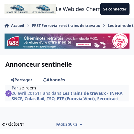
Aller au contenu
Le Web des Cheminots
Se connecter
Accueil
FRET Ferroviaire et trains de travaux
Les trains de 
Annonceur sentinelle
Partager
Abonnés
Par
ze-reem
26 avril 2015
11 ans
dans
Les trains de travaux - INFRA
SNCF, Colas Rail, TSO, ETF (Eurovia Vinci), Ferrotract
PREMIÈRE PAGE
PRÉCÉDENT
PAGE 2 SUR 2
Author stats