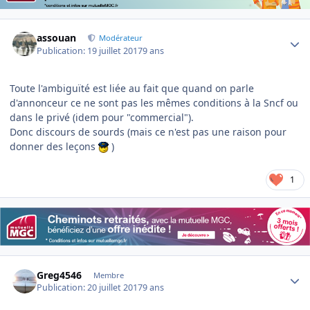
Author stats
assouan
Modérateur
Publication:
19 juillet 2017
9 ans
Toute l'ambiguïté est liée au fait que quand on parle
d'annonceur ce ne sont pas les mêmes conditions à la Sncf ou
dans le privé (idem pour "commercial").
Donc discours de sourds (mais ce n'est pas une raison pour
donner des leçons
)
1
Author stats
Greg4546
Membre
Publication:
20 juillet 2017
9 ans