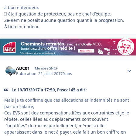
à bon entendeur.
Il était question de protecteur, pas de chef d'équipe.
Ze-Rem ne posait aucune question quant à la progression.
À bon entendeur.
Author stats
ADC01
Membre SNCF
Publication:
22 juillet 2017
9 ans
Le 19/07/2017 à 17:50, Pascal 45 a dit :
Mais je te confirme que ces allocations et indemnités ne sont
pas un salaire,
Ces EVS sont des compensations liées aux contraintes et je le
répète, celles liées aux déplacements sont souvent
"bouffées" du moins partiellement, m^me si elles
apparaissent dans le net à payer, cela fait un bon chiffre en