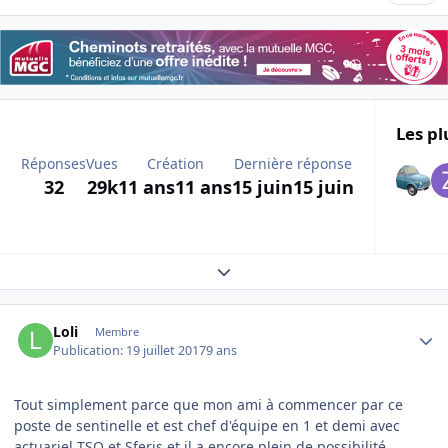
Les pl
Réponses
Vues
Création
Dernière réponse
32
29k
11 ans
11 ans
15 juin
15 juin
Expand topic overview
Author stats
Loli
Membre
Publication:
19 juillet 2017
9 ans
Tout simplement parce que mon ami à commencer par ce
poste de sentinelle et est chef d'équipe en 1 et demi avec
actuariel TSO et Sferis et il a encore plein de possibilité