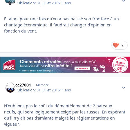
Publication:
31 juillet 2015
11 ans
Et alors pour une fois qu'on a pas baissé son froc face à un
chantage économique, il faudrait changer d'opinion en
fonction du vent.
2
Author stats
cc27001
Membre
Publication:
31 juillet 2015
11 ans
N'oublions pas le coût du démantèlement de 2 bateaux
neufs, qui sera logiquement exigé par les russes. En espérant
qu'il n'y ait pas d'amiante malgré les règlementations en
vigueur.