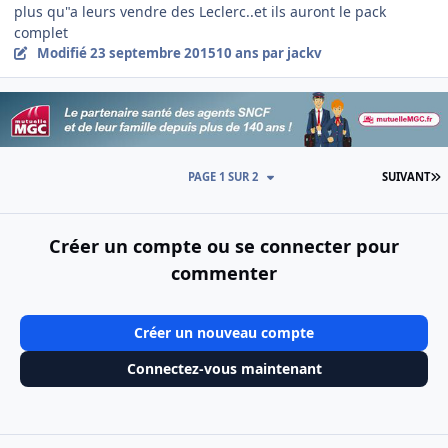
plus qu"a leurs vendre des Leclerc..et ils auront le pack
complet
Modifié
23 septembre 2015
10 ans
par jackv
D
PAGE 1 SUR 2
SUIVANT
Créer un compte ou se connecter pour
commenter
Créer un nouveau compte
Connectez-vous maintenant