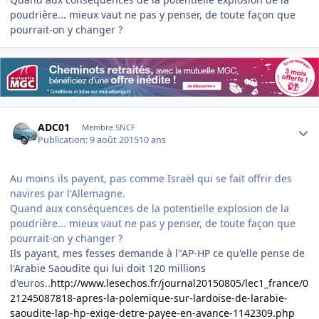
poudrière... mieux vaut ne pas y penser, de toute façon que
pourrait-on y changer ?
Author stats
ADC01
Membre SNCF
Publication:
9 août 2015
10 ans
Au moins ils payent, pas comme Israël qui se fait offrir des
navires par l'Allemagne.
Quand aux conséquences de la potentielle explosion de la
poudrière... mieux vaut ne pas y penser, de toute façon que
pourrait-on y changer ?
Ils payant, mes fesses demande à l"AP-HP ce qu'elle pense de
l'Arabie Saoudite qui lui doit 120 millions
d'euros..
http://www.lesechos.fr/journal20150805/lec1_france/0
21245087818-apres-la-polemique-sur-lardoise-de-larabie-
saoudite-lap-hp-exige-detre-payee-en-avance-1142309.php