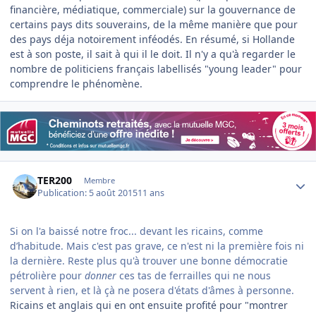
financière, médiatique, commerciale) sur la gouvernance de
certains pays dits souverains, de la même manière que pour
des pays déja notoirement inféodés. En résumé, si Hollande
est à son poste, il sait à qui il le doit. Il n'y a qu'à regarder le
nombre de politiciens français labellisés "young leader" pour
comprendre le phénomène.
Author stats
TER200
Membre
Publication:
5 août 2015
11 ans
Si on l'a baissé notre froc... devant les ricains, comme
d’habitude. Mais c'est pas grave, ce n'est ni la première fois ni
la dernière. Reste plus qu'à trouver une bonne démocratie
pétrolière pour
donner
ces tas de ferrailles qui ne nous
servent à rien, et là çà ne posera d'états d'âmes à personne.
Ricains et anglais qui en ont ensuite profité pour "montrer