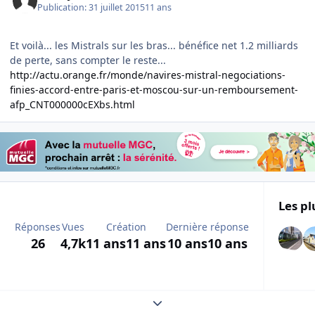
Publication:
31 juillet 2015
11 ans
Et voilà... les Mistrals sur les bras... bénéfice net 1.2 milliards
de perte, sans compter le reste...
http://actu.orange.fr/monde/navires-mistral-negociations-
finies-accord-entre-paris-et-moscou-sur-un-remboursement-
afp_CNT000000cEXbs.html
Les pl
Réponses
Vues
Création
Dernière réponse
26
4,7k
11 ans
11 ans
10 ans
10 ans
Expand topic overview