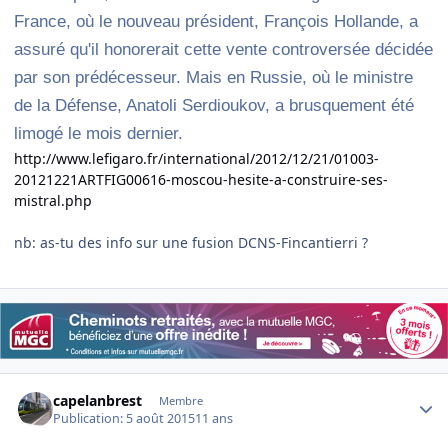
France, où le nouveau président, François Hollande, a
assuré qu'il honorerait cette vente controversée décidée
par son prédécesseur. Mais en Russie, où le ministre
de la Défense, Anatoli Serdioukov, a brusquement été
limogé le mois dernier.
http://www.lefigaro.fr/international/2012/12/21/01003-
20121221ARTFIG00616-moscou-hesite-a-construire-ses-
mistral.php
nb: as-tu des info sur une fusion DCNS-Fincantierri ?
Author stats
capelanbrest
Membre
Publication:
5 août 2015
11 ans