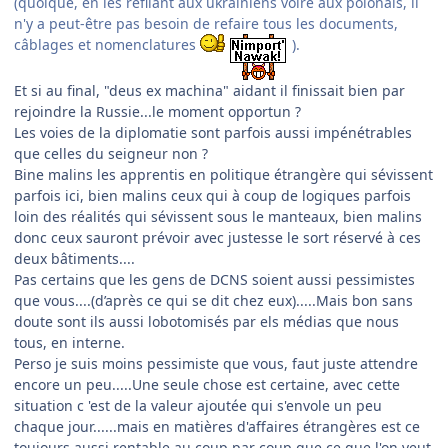
(quoique, en les refilant aux ukrainiens voire aux polonais, il
n'y a peut-être pas besoin de refaire tous les documents,
câblages et nomenclatures
).
Et si au final, "deus ex machina" aidant il finissait bien par
rejoindre la Russie...le moment opportun ?
Les voies de la diplomatie sont parfois aussi impénétrables
que celles du seigneur non ?
Bine malins les apprentis en politique étrangère qui sévissent
parfois ici, bien malins ceux qui à coup de logiques parfois
loin des réalités qui sévissent sous le manteaux, bien malins
donc ceux sauront prévoir avec justesse le sort réservé à ces
deux bâtiments....
Pas certains que les gens de DCNS soient aussi pessimistes
que vous....(d’après ce qui se dit chez eux).....Mais bon sans
doute sont ils aussi lobotomisés par els médias que nous
tous, en interne.
Perso je suis moins pessimiste que vous, faut juste attendre
encore un peu.....Une seule chose est certaine, avec cette
situation c 'est de la valeur ajoutée qui s'envole un peu
chaque jour......mais en matières d'affaires étrangères est ce
toujours aussi rentable au coup par coup que ce que l'on veut