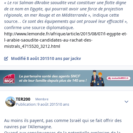
« Le roi Salman d’Arabie saoudite veut constituer une flotte digne
de ce nom en Egypte, qui pourrait avoir une force de projection
régionale, en mer Rouge et en Méditerranée »,
indique cette
source.
. Ce sont des équipements qui ont prouvé leur efficacité »,
confirme une source diplomatique.
http://www.lemonde.fr/afrique/article/2015/08/07/l-egypte-et-
l-arabie-saoudite-candidates-au-rachat-des-
mistrals_4715520_3212.html
Modifié
8 août 2015
10 ans
par jackv
Author stats
TER200
Membre
Publication:
9 août 2015
10 ans
Au moins ils payent, pas comme Israël qui se fait offrir des
navires par l'Allemagne.
Quand aux conséquences de la potentielle explosion de la