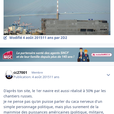
Modifié
4 août 2015
11 ans
par 2D2
Author stats
cc27001
Membre
Publication:
4 août 2015
11 ans
D'après ton site, le 1er navire est aussi réalisé à 50% par les
chantiers russes.
Je ne pense pas qu'on puisse parler du caca nerveux d'un
simple personnage politique, mais plus surement de la
mainmise des puissances américaines (politique, militaire,