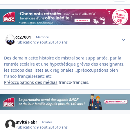
Author stats
cc27001
Membre
Publication:
9 août 2015
10 ans
Des demain cette histoire de mistral sera supplantée, par la
rentrée scolaire et une hypothétique gréves des enseignants,
les scoops des listes aux régionales...(préoccupations bien
franco françaises)etc etc
Préoccupations des médias
franco-français.
Invité Fabr
Invités
Publication:
9 août 2015
10 ans