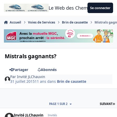
Aller au contenu
Le Web des Cheminots
Se connecter
Accueil
Voies de Services
Brin de causette
Mistrals gag
Mistrals gagnants?
Partager
Abonnés
Par
Invité JLChauvin
31 juillet 2015
11 ans
dans
Brin de causette
D
PAGE 1 SUR 2
SUIVANT
Invité JLChauvin
Invités