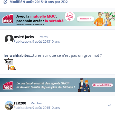
Modifié
9 août 2015
10 ans
par 2D2
Invité jackv
Invités
Publication:
9 août 2015
10 ans
les wahhabites
...tu es sur que ce n'est pas un gros mot ?
Author stats
TER200
Membre
Publication:
9 août 2015
10 ans