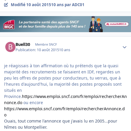
Modifié
10 août 2015
10 ans
par ADC01
Author stats
Buell30
Membre SNCF
Publication:
10 août 2015
10 ans
je réagissais à ton affirmation où tu prétends que la quasi
majorité des recrutements se faisaient en IDF, regardes un
peu les offres de postes pour conducteurs, tu verras, que à
l'heures d'aujourd'hui, la majorité des postes proposés sont
situés en
Province.
https://www.emploi.sncf.com/fr/emploi/rechercherAn
nonce.do
ou encore
https://www.emploi.sncf.com/fr/emploi/rechercherAnnonce.d
o
Ouais, tout comme l'annonce que j'avais lu en 2005...pour
Nîmes ou Montpellier.