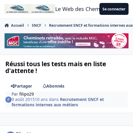
Aller au contenu
Le Web des Cheminots
Se connecter
Accueil
SNCF
Recrutement SNCF et formations internes aux
Réussi tous les tests mais en liste
d'attente !
Partager
Abonnés
Par
filipo29
9 août 2015
10 ans
dans
Recrutement SNCF et
formations internes aux métiers
Author stats