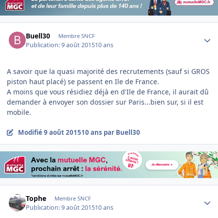
Author stats
Buell30
Membre SNCF
Publication:
9 août 2015
10 ans
A savoir que la quasi majorité des recrutements (sauf si GROS
piston haut placé) se passent en Ile de France.
A moins que vous résidiez déjà en d'Ile de France, il aurait dû
demander à envoyer son dossier sur Paris...bien sur, si il est
mobile.
Modifié
9 août 2015
10 ans
par Buell30
Author stats
Tophe
Membre SNCF
Publication:
9 août 2015
10 ans