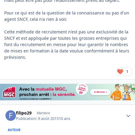
mais peut être pas pour l'établissement prévu au départ.
Pour ce qui est de la question de la connaissance ou pas d'un
agent SNCF, cela n'a rien à voir.
Cette méthode de recrutement n'est pas une exclusivité de la
SNCF et est appliquée par toutes les grosses entreprises qui
font du recrutement en messe pour leur garantir le nombres
de mises en formation à la date voulue conformément à leurs
prévisions.
1
Author stats
filipo29
Membre
Publication:
9 août 2015
10 ans
AUTEUR