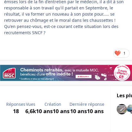
émises lors de la fin d'entretien par le médecin, il a dit à son
responsable à son travail qu'il partait en Septembre, le
résultat, il va former un nouveau à son poste pour..... se
retrouver au chômage et le moral dans les chaussettes !
Qu'en pensez-vous, est-ce courant cette situation lors des
recrutements SNCF ?
1
Les pl
Réponses
Vues
Création
Dernière réponse
18
6,6k
10 ans
10 ans
10 ans
10 ans