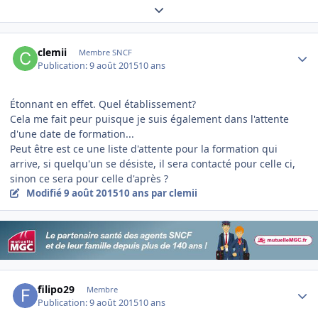
Expand topic overview
Author stats
clemii
Membre SNCF
Publication:
9 août 2015
10 ans
Étonnant en effet. Quel établissement?
Cela me fait peur puisque je suis également dans l'attente
d'une date de formation...
Peut être est ce une liste d'attente pour la formation qui
arrive, si quelqu'un se désiste, il sera contacté pour celle ci,
sinon ce sera pour celle d'après ?
Modifié
9 août 2015
10 ans
par clemii
Author stats
filipo29
Membre
Publication:
9 août 2015
10 ans