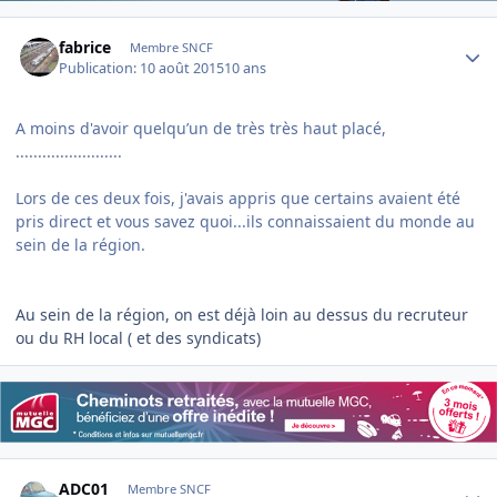
Author stats
fabrice
Membre SNCF
Publication:
10 août 2015
10 ans
A moins d'avoir quelqu’un de très très haut placé,
........................
Lors de ces deux fois, j'avais appris que certains avaient été
pris direct et vous savez quoi...ils connaissaient du monde au
sein de la région.
Au sein de la région, on est déjà loin au dessus du recruteur
ou du RH local ( et des syndicats)
Author stats
ADC01
Membre SNCF