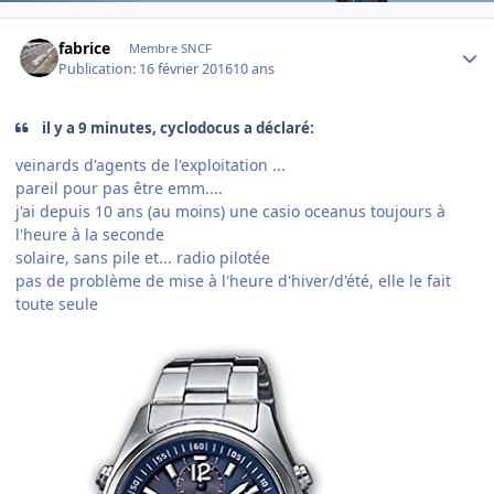
Author stats
fabrice
Membre SNCF
Publication:
16 février 2016
10 ans
il y a 9 minutes, cyclodocus a déclaré:
veinards d'agents de l'exploitation ...
pareil pour pas être emm....
j'ai depuis 10 ans (au moins) une casio oceanus toujours à
l'heure à la seconde
solaire, sans pile et... radio pilotée
pas de problème de mise à l'heure d'hiver/d'été, elle le fait
toute seule