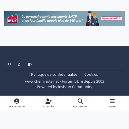
Light Mode
Dark Mode
System Preference
Politique de confidentialité
Cookies
www.cheminots.net - Forum Libre depuis 2003
Powered by
Invision Community
Se connecter
S’inscrire
Rechercher
Menu