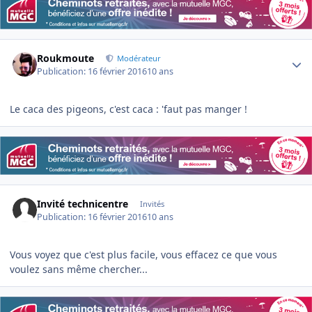
Author stats
Roukmoute
Modérateur
Publication:
16 février 2016
10 ans
Le caca des pigeons, c'est caca : 'faut pas manger !
Invité technicentre
Invités
Publication:
16 février 2016
10 ans
Vous voyez que c'est plus facile, vous effacez ce que vous
voulez sans même chercher...