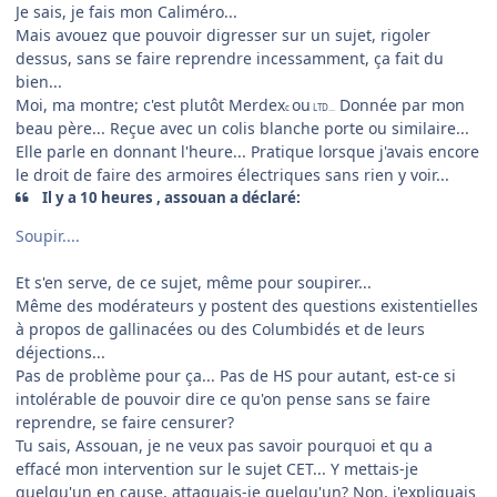
Je sais, je fais mon Caliméro...
Mais avouez que pouvoir digresser sur un sujet, rigoler
dessus, sans se faire reprendre incessamment, ça fait du
bien...
Moi, ma montre; c'est plutôt Merdex
ou
Donnée par mon
c
LTD...
beau père... Reçue avec un colis blanche porte ou similaire...
Elle parle en donnant l'heure... Pratique lorsque j'avais encore
le droit de faire des armoires électriques sans rien y voir...
Il y a 10 heures , assouan a déclaré:
Soupir....
Et s'en serve, de ce sujet, même pour soupirer...
Même des modérateurs y postent des questions existentielles
à propos de gallinacées ou des Columbidés et de leurs
déjections...
Pas de problème pour ça... Pas de HS pour autant, est-ce si
intolérable de pouvoir dire ce qu'on pense sans se faire
reprendre, se faire censurer?
Tu sais, Assouan, je ne veux pas savoir pourquoi et qu a
effacé mon intervention sur le sujet CET... Y mettais-je
quelqu'un en cause, attaquais-je quelqu'un? Non, j'expliquais