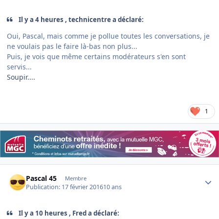
Il y a 4 heures , technicentre a déclaré:
Oui, Pascal, mais comme je pollue toutes les conversations, je
ne voulais pas le faire là-bas non plus...
Puis, je vois que même certains modérateurs s'en sont
servis...
Soupir....
1
Author stats
Pascal 45
Membre
Publication:
17 février 2016
10 ans
Il y a 10 heures , Fred a déclaré: