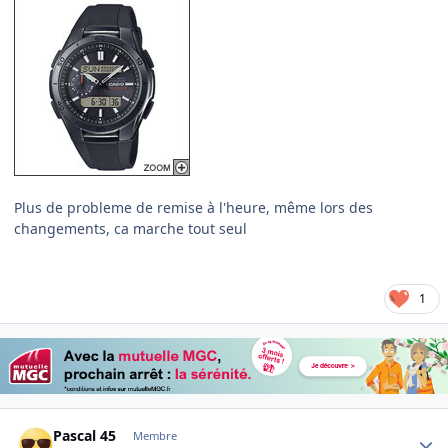
Plus de probleme de remise à l'heure, même lors des
changements, ca marche tout seul
1
Author stats
Pascal 45
Membre