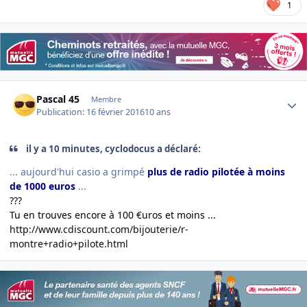
1
Author stats
Pascal 45
Membre
Publication:
16 février 2016
10 ans
il y a 10 minutes, cyclodocus a déclaré:
... aujourd'hui casio a grimpé
plus de radio pilotée à moins
de 1000 euros
...
???
Tu en trouves encore à 100 €uros et moins ...
http://www.cdiscount.com/bijouterie/r-
montre+radio+pilote.html