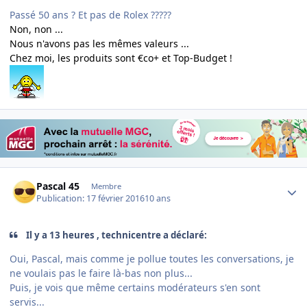
Passé 50 ans ? Et pas de Rolex ?????
Non, non ...
Nous n'avons pas les mêmes valeurs ...
Chez moi, les produits sont €co+ et Top-Budget !
Author stats
Pascal 45
Membre
Publication:
17 février 2016
10 ans
Il y a 13 heures , technicentre a déclaré:
Oui, Pascal, mais comme je pollue toutes les conversations, je
ne voulais pas le faire là-bas non plus...
Puis, je vois que même certains modérateurs s'en sont
servis...