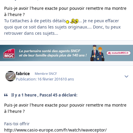
Puis-je avoir l'heure exacte pour pouvoir remettre ma montre
à l'heure ?
Tu t'attaches à de petits détails
... Je ne peux effacer
quoi que ce soit dans les sujets originaux.... Donc, tu peux
retrouver dans ces sujets...
Author stats
fabrice
Membre SNCF
Publication:
16 février 2016
10 ans
Il y a 1 heure , Pascal 45 a déclaré:
Puis-je avoir l'heure exacte pour pouvoir remettre ma montre
à l'heure ?
Fais-toi offrir
http://www.casio-europe.com/fr/watch/waveceptor/