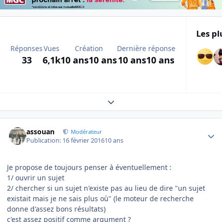
Les pl
Réponses
Vues
Création
Dernière réponse
33
6,1k
10 ans
10 ans
10 ans
10 ans
Expand topic overview
Author stats
assouan
Modérateur
Publication:
16 février 2016
10 ans
Je propose de toujours penser à éventuellement :
1/ ouvrir un sujet
2/ chercher si un sujet n'existe pas au lieu de dire "un sujet
existait mais je ne sais plus où" (le moteur de recherche
donne d'assez bons résultats)
c'est assez positif comme argument ?