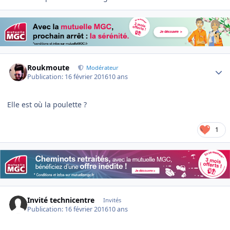
Author stats
Roukmoute
Modérateur
Publication:
16 février 2016
10 ans
Elle est où la poulette ?
1
Invité technicentre
Invités
Publication:
16 février 2016
10 ans