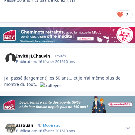
Passé 50 ans ? Et pas de Rolex ?????
2
Invité JLChauvin
Invités
Publication:
16 février 2016
10 ans
J'ai passé (largement) les 50 ans... et je n'ai même plus de
montre du tout...
Author stats
assouan
Modérateur
Publication:
16 février 2016
10 ans