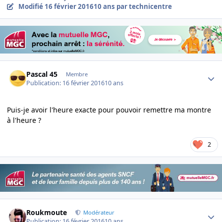
Modifié
16 février 2016
10 ans
par technicentre
Author stats
Pascal 45
Membre
Publication:
16 février 2016
10 ans
Puis-je avoir l'heure exacte pour pouvoir remettre ma montre
à l'heure ?
2
Author stats
Roukmoute
Modérateur
Publication:
16 février 2016
10 ans