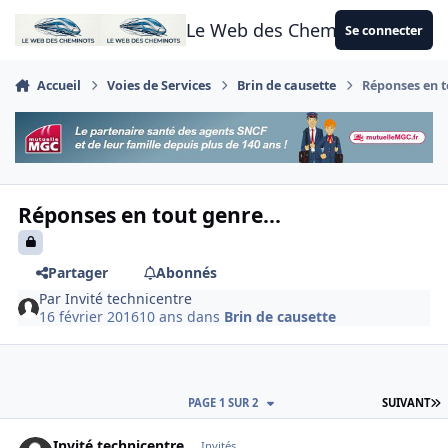
Aller au contenu
Le Web des Cheminots
Se connecter
Accueil
Voies de Services
Brin de causette
Réponses en t
Réponses en tout genre...
Partager
Abonnés
Par
Invité technicentre
16 février 2016
10 ans
dans
Brin de causette
D
PAGE 1 SUR 2
SUIVANT
Invité technicentre
Invités