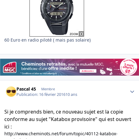
60 Euro en radio piloté ( mais pas solaire)
Author stats
Pascal 45
Membre
Publication:
16 février 2016
10 ans
Si je comprends bien, ce nouveau sujet est la copie
conforme au sujet "Katabox provisoire" qui est ouvert
ici :
http://www.cheminots.net/forum/topic/40112-katabox-