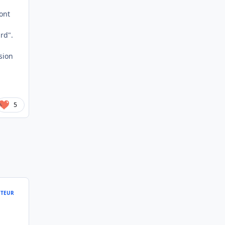
ont
rd".
ssion
5
TEUR