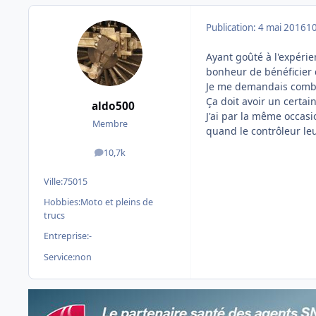
Publication:
4 mai 2016
10
Ayant goûté à l'expérie
bonheur de bénéficier d
Je me demandais combi
Ça doit avoir un cert
aldo500
J'ai par la même occasi
Membre
quand le contrôleur leu
10,7k
messages
Ville:
75015
Hobbies:
Moto et pleins de
trucs
Entreprise:
-
Service:
non