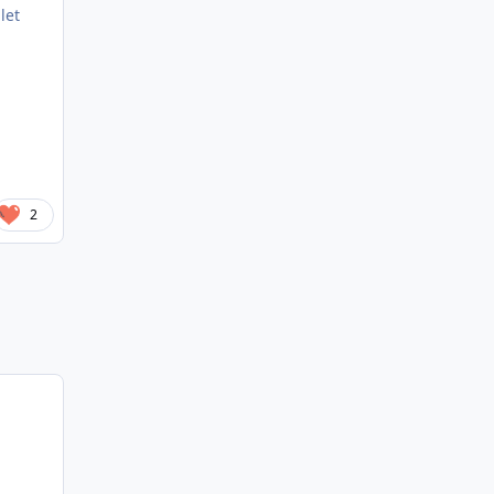
let
2