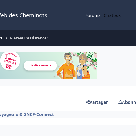
Web des Cheminots
Forums
Chatbox
ct
Plateau "assistance"
Partager
Abonn
Voyageurs & SNCF-Connect