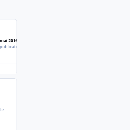
Most Popular Posts
 mai 2016
 publication
le