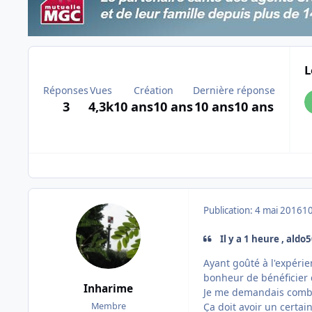
L
Réponses
Vues
Création
Dernière réponse
3
4,3k
10 ans
10 ans
10 ans
10 ans
Publication:
4 mai 2016
10
Il y a 1 heure , aldo
Ayant goûté à l'expérie
bonheur de bénéficier d
Inharime
Je me demandais combi
Ça doit avoir un cert
Membre