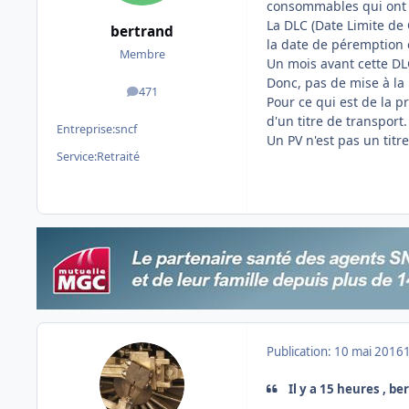
consommables qui ont u
La DLC (Date Limite de
bertrand
la date de péremption e
Membre
Un mois avant cette DL
Donc, pas de mise à la
471
messages
Pour ce qui est de la pr
d'un titre de transport.
Entreprise:
sncf
Un PV n'est pas un titr
Service:
Retraité
Publication:
10 mai 2016
Il y a 15 heures , be