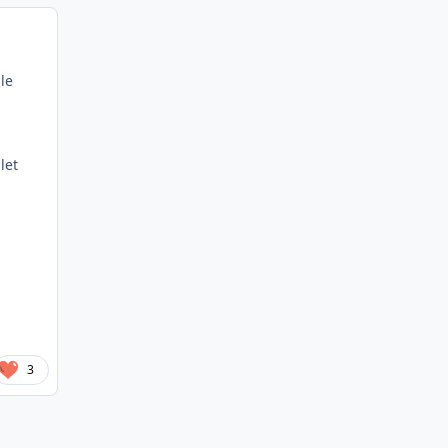
le
let
3