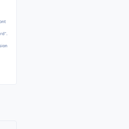
ont
rd".
ssion