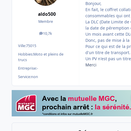
Bonjour,
En fait, le coffret coll
aldo500
consommables qui ont u
La DLC (Date Limite de
Membre
la date de péremption e
10,7k
Un mois avant cette DL
messages
Donc, pas de mise à la
Ville:
75015
Pour ce qui est de la pr
d'un titre de transport.
Hobbies:
Moto et pleins de
Un PV n'est pas un titr
trucs
Merci
Entreprise:
-
Service:
non