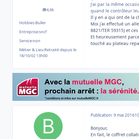
J'ai par la même occasi
4,6k
quand le contrôleur leu
messages
Il y en a qui ont de la
Hobbies:
Buller
Moi j'ai effectué un al
8821/TER 59315) et ces 
Entreprise:
sncf
Et heureusement parce 
Service:
non
touché au plateau repas
Métier & Lieu:
Retraité depuis le
18/10/02 13h00
Publication:
9 mai 2016
10
Bonjour,
En fait, le coffret coll