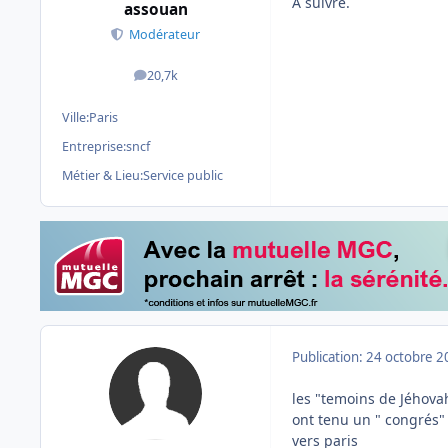
A suivre.
assouan
Modérateur
20,7k
messages
Ville:
Paris
Entreprise:
sncf
Métier & Lieu:
Service public
Publication:
24 octobre 2
les "temoins de Jéhovah
ont tenu un " congrés"
vers paris