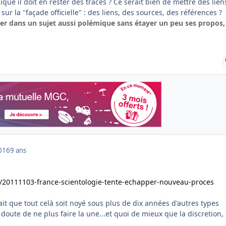
ique il doit en rester des traces ? Ce serait bien de mettre des liens
sur la "façade officielle" : des liens, des sources, des références ?
er dans un sujet aussi polémique sans étayer un peu ses propos,
016
9 ans
ce/20111103-france-scientologie-tente-echapper-nouveau-proces
fait que tout celà soit noyé sous plus de dix années d'autres types
 doute de ne plus faire la une...et quoi de mieux que la discretion,