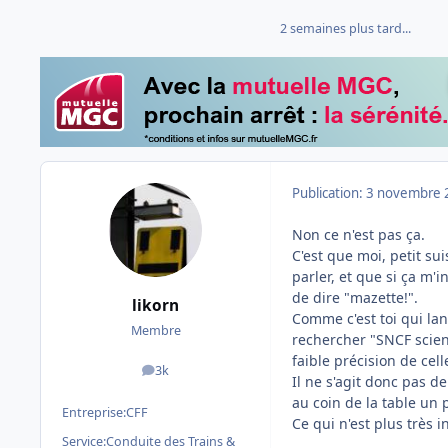
2 semaines plus tard...
Publication:
3 novembre 
Non ce n'est pas ça.
C'est que moi, petit su
parler, et que si ça m
de dire "mazette!".
likorn
Comme c'est toi qui lan
Membre
rechercher "SNCF scien
faible précision de celle
3k
messages
Il ne s'agit donc pas d
au coin de la table un p
Entreprise:
CFF
Ce qui n'est plus très i
Service:
Conduite des Trains &