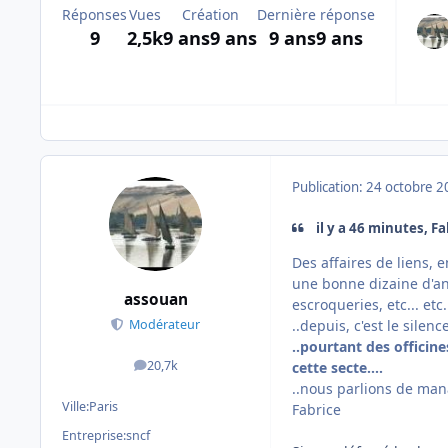
Réponses
Vues
Création
Dernière réponse
9
2,5k
9 ans
9 ans
9 ans
9 ans
Publication:
24 octobre 2
il y a 46 minutes, Fa
Des affaires de liens, 
une bonne dizaine d'a
assouan
escroqueries, etc... etc.
..depuis, c'est le silen
Modérateur
..pourtant des officin
20,7k
cette secte....
messages
..nous parlions de man
Ville:
Paris
Fabrice
Entreprise:
sncf