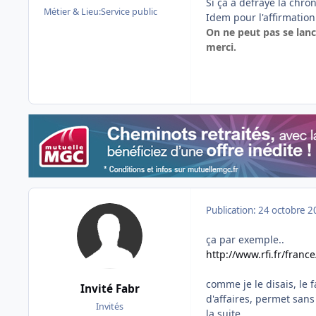
Si ça a défrayé la chron
Métier & Lieu:
Service public
Idem pour l'affirmation 
On ne peut pas se lanc
merci.
Publication:
24 octobre 2
ça par exemple..
http://www.rfi.fr/fran
comme je le disais, le 
Invité Fabr
d'affaires, permet sans
Invités
la suite....