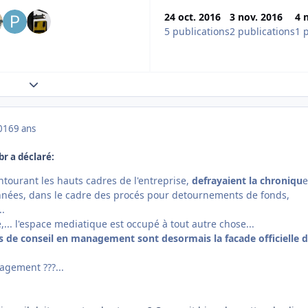
24 oct. 2016
3 nov. 2016
4 
5 publications
2 publications
1 
Expand topic overview
016
9 ans
br a déclaré:
entourant les hauts cadres de l'entreprise,
defrayaient la chroniqu
e
nnées, dans le cadre des procés pour detournements de fonds,
..
ce,... l'espace mediatique est occupé à tout autre chose...
es de conseil en management sont desormais la facade officielle 
agement ???...