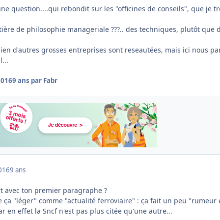
une question....qui rebondit sur les "officines de conseils", que je t
tière de philosophie manageriale ???.. des techniques, plutôt que 
ien d'autres grosses entreprises sont reseautées, mais ici nous pa
...
2016
9 ans
par Fabr
016
9 ans
ort avec ton premier paragraphe ?
 ça "léger" comme "actualité ferroviaire" : ça fait un peu "rumeur 
r en effet la Sncf n'est pas plus citée qu'une autre...