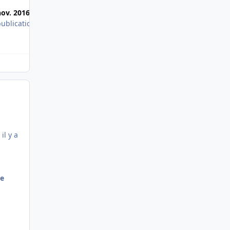
nov. 2016
14 nov. 2016
publication
1 publication
 il y a
de