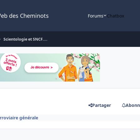
Web des Cheminots
Forums
Chatbox
Scientologie et SNCF....
Partager
Abonn
erroviaire générale