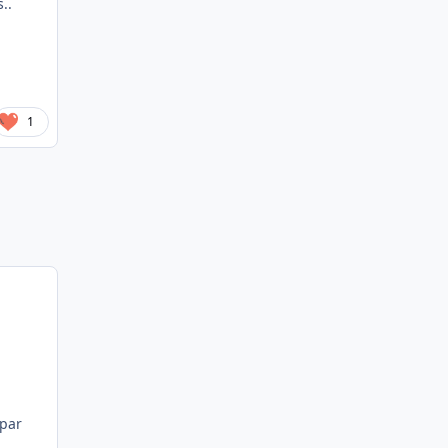
..
1
 par