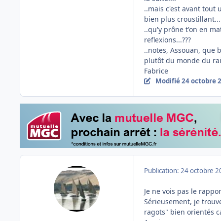
..mais c'est avant tout 
bien plus croustillant...
..qu'y prône t'on en ma
reflexions...???
..notes, Assouan, que b
plutôt du monde du rail
Fabrice
Modifié
24 octobre 
Publication:
24 octobre 2
Je ne vois pas le rapp
Sérieusement, je trouve
ragots" bien orientés ca