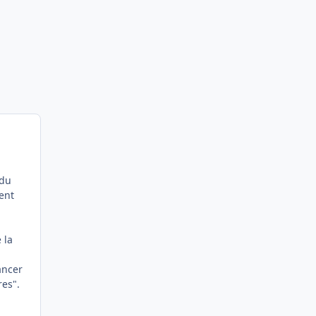
ndu
ent
 la
ancer
res".