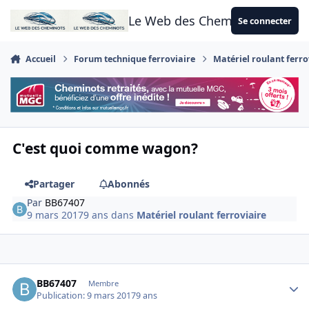
Aller au contenu
Le Web des Cheminots
Se connecter
Accueil
Forum technique ferroviaire
Matériel roulant ferro
C'est quoi comme wagon?
Partager
Abonnés
Par
BB67407
9 mars 2017
9 ans
dans
Matériel roulant ferroviaire
Author stats
BB67407
Membre
Publication:
9 mars 2017
9 ans