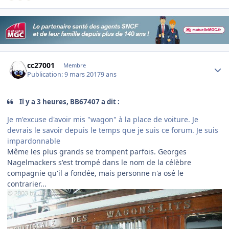
Author stats
cc27001
Membre
Publication:
9 mars 2017
9 ans
Il y a 3 heures, BB67407 a dit :
Je m'excuse d'avoir mis "wagon" à la place de voiture. Je
devrais le savoir depuis le temps que je suis ce forum. Je suis
impardonnable
Même les plus grands se trompent parfois. Georges
Nagelmackers s'est trompé dans le nom de la célèbre
compagnie qu'il a fondée, mais personne n'a osé le
contrarier...