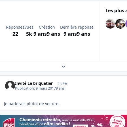
Les plus 
Réponses
Vues
Création
Dernière réponse
22
5k
9 ans
9 ans
9 ans
9 ans
Expand topic overview
Invité Le briquetier
Invités
Publication:
9 mars 2017
9 ans
Je parlerais plutot de voiture.