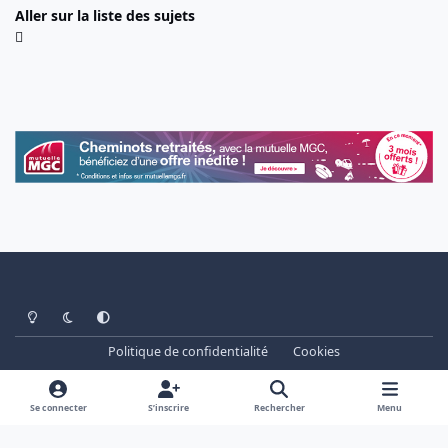
Aller sur la liste des sujets
Light Mode
Dark Mode
System Preference
Politique de confidentialité
Cookies
www.cheminots.net - Forum Libre depuis 2003
Powered by
Invision Community
Se connecter
S’inscrire
Rechercher
Menu