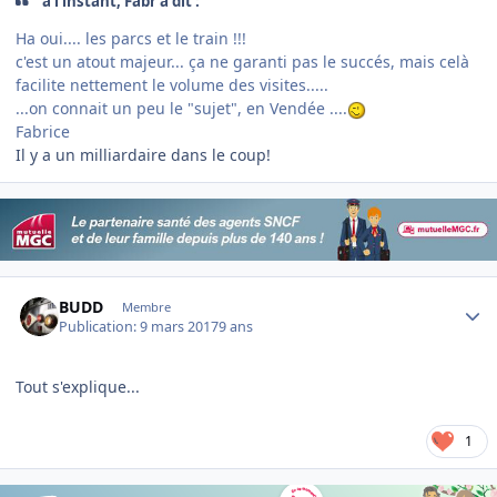
à l’instant, Fabr a dit :
Ha oui.... les parcs et le train !!!
c'est un atout majeur... ça ne garanti pas le succés, mais celà
facilite nettement le volume des visites.....
...on connait un peu le "sujet", en Vendée ....
Fabrice
Il y a un milliardaire dans le coup!
Author stats
BUDD
Membre
Publication:
9 mars 2017
9 ans
Tout s'explique...
1