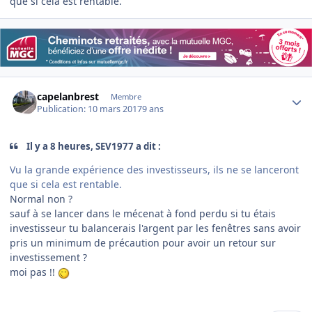
que si cela est rentable.
Author stats
capelanbrest
Membre
Publication:
10 mars 2017
9 ans
Il y a 8 heures, SEV1977 a dit :
Vu la grande expérience des investisseurs, ils ne se lanceront
que si cela est rentable.
Normal non ?
sauf à se lancer dans le mécenat à fond perdu si tu étais
investisseur tu balancerais l'argent par les fenêtres sans avoir
pris un minimum de précaution pour avoir un retour sur
investissement ?
moi pas !!