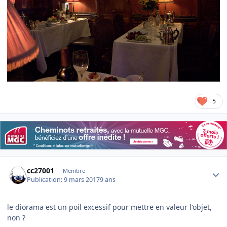
5
Author stats
cc27001
Membre
Publication:
9 mars 2017
9 ans
le diorama est un poil excessif pour mettre en valeur l'objet,
non ?