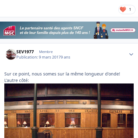
1
Author stats
SEV1977
Membre
Publication:
9 mars 2017
9 ans
Sur ce point, nous somes sur la même longueur d'onde!
L'autre côté: