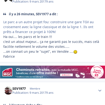
Publication:
9 mars 2017
9 ans
il y a 26 minutes, SEV1977 a dit :
Le parc a un autre projet fou: construire une gare TGV au
croisement avec la ligne classique et de la ligne 1. Ils ont
prêts a financer ce projet à 100%!
Ha oui.... les parcs et le train !!!
c'est un atout majeur... ça ne garanti pas le succés, mais celà
facilite nettement le volume des visites.....
...on connait un peu le "sujet", en Vendée ....
Fabrice
Author stats
SEV1977
Membre
Publication:
9 mars 2017
9 ans