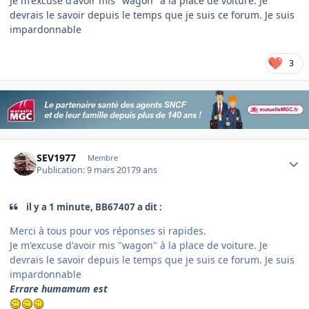
Je m'excuse d'avoir mis "wagon" à la place de voiture. Je
devrais le savoir depuis le temps que je suis ce forum. Je suis
impardonnable
3
Author stats
SEV1977
Membre
Publication:
9 mars 2017
9 ans
il y a 1 minute, BB67407 a dit :
Merci à tous pour vos réponses si rapides.
Je m'excuse d'avoir mis "wagon" à la place de voiture. Je
devrais le savoir depuis le temps que je suis ce forum. Je suis
impardonnable
Errare humamum est