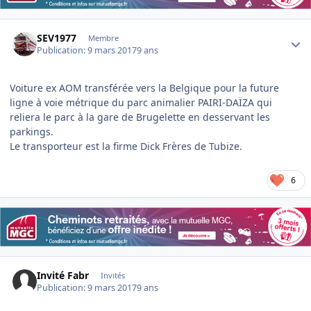
Author stats
SEV1977
Membre
Publication:
9 mars 2017
9 ans
Voiture ex AOM transférée vers la Belgique pour la future
ligne à voie métrique du parc animalier PAIRI-DAÏZA qui
reliera le parc à la gare de Brugelette en desservant les
parkings.
Le transporteur est la firme Dick Frères de Tubize.
6
Invité Fabr
Invités
Publication:
9 mars 2017
9 ans