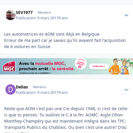
Author stats
SEV1977
Membre
Publication:
9 mars 2017
9 ans
Les automotrices ex AOM sont déjà en Belgique.
Erreur de ma part car je savais qu'ils avaient fait l'acquisition
de 6 voitures en Suisse.
Author stats
Delias
Membre
Publication:
9 mars 2017
9 ans
Reste que AOM c'est pas une Cie depuis 1948, si c'est de celle-
ci que tu penses. Tu oublies le C à la fin: AOMC: Aigle-Ollon-
Monthey-Champéry qui est maintenant intégré dans les TPC:
Transports Publics du Chablais. Ou bien c'est une autre? D'où