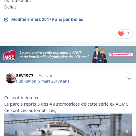
ma question.
Delias
Modifié
9 mars 2017
9 ans
par Delias
2
Author stats
SEV1977
Membre
Publication:
9 mars 2017
9 ans
Ce sont bien eux.
Le parc a repris 3 des 4 automotrices de cette série ex AOMC.
Ce sont ces automotrices;