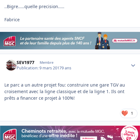
..Bigre.....quelle precision.....
Fabrice
Author stats
SEV1977
Membre
Publication:
9 mars 2017
9 ans
Le parc a un autre projet fou: construire une gare TGV au
croisement avec la ligne classique et de la ligne 1. Ils ont
prêts a financer ce projet à 100%!
1