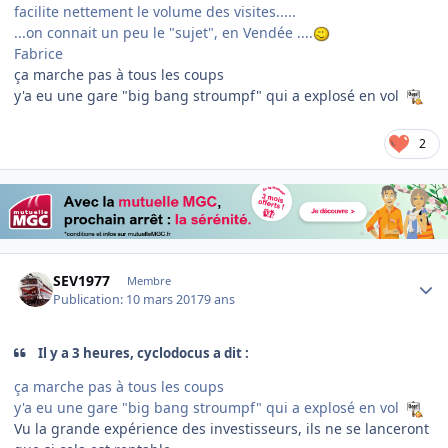
facilite nettement le volume des visites.....
...on connait un peu le "sujet", en Vendée ....
Fabrice
ça marche pas à tous les coups
y'a eu une gare "big bang stroumpf" qui a explosé en vol
2
Author stats
SEV1977
Membre
Publication:
10 mars 2017
9 ans
Il y a 3 heures, cyclodocus a dit :
ça marche pas à tous les coups
y'a eu une gare "big bang stroumpf" qui a explosé en vol
Vu la grande expérience des investisseurs, ils ne se lanceront