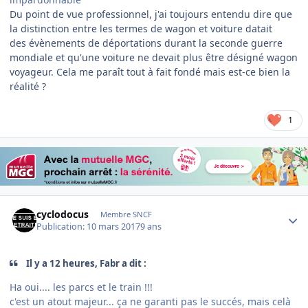
Du point de vue professionnel, j'ai toujours entendu dire que
la distinction entre les termes de wagon et voiture datait
des évènements de déportations durant la seconde guerre
mondiale et qu'une voiture ne devait plus être désigné wagon
voyageur. Cela me paraît tout à fait fondé mais est-ce bien la
réalité ?
1
Author stats
cyclodocus
Membre SNCF
Publication:
10 mars 2017
9 ans
Il y a 12 heures, Fabr a dit :
Ha oui.... les parcs et le train !!!
c'est un atout majeur... ça ne garanti pas le succés, mais celà