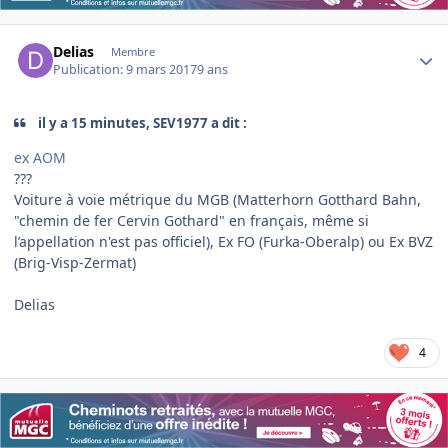
Author stats
Delias
Membre
Publication:
9 mars 2017
9 ans
il y a 15 minutes, SEV1977 a dit :
ex AOM
???
Voiture à voie métrique du MGB (Matterhorn Gotthard Bahn,
"chemin de fer Cervin Gothard" en français, même si
l’appellation n'est pas officiel), Ex FO (Furka-Oberalp) ou Ex BVZ
(Brig-Visp-Zermat)
Delias
4