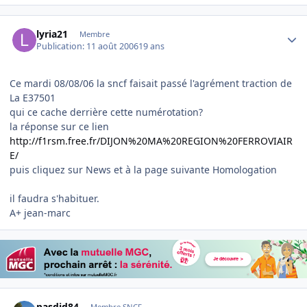
Author stats
lyria21
Membre
Publication:
11 août 2006
19 ans
Ce mardi 08/08/06 la sncf faisait passé l'agrément traction de
La E37501
qui ce cache derrière cette numérotation?
la réponse sur ce lien
http://f1rsm.free.fr/DIJON%20MA%20REGION%20FERROVIAIR
E/
puis cliquez sur News et à la page suivante Homologation
il faudra s'habituer.
A+ jean-marc
Author stats
pasdid84
Membre SNCF