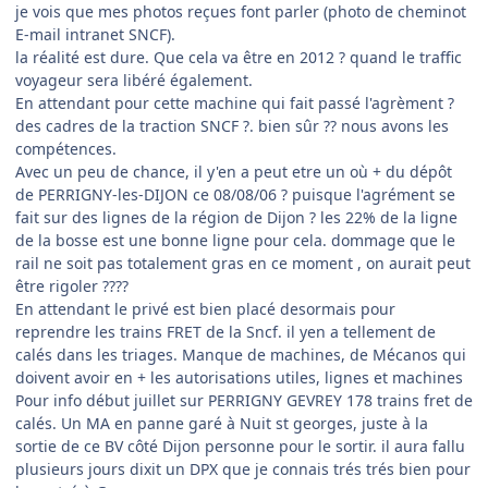
je vois que mes photos reçues font parler (photo de cheminot
E-mail intranet SNCF).
la réalité est dure. Que cela va être en 2012 ? quand le traffic
voyageur sera libéré également.
En attendant pour cette machine qui fait passé l'agrèment ?
des cadres de la traction SNCF ?. bien sûr ?? nous avons les
compétences.
Avec un peu de chance, il y'en a peut etre un où + du dépôt
de PERRIGNY-les-DIJON ce 08/08/06 ? puisque l'agrément se
fait sur des lignes de la région de Dijon ? les 22% de la ligne
de la bosse est une bonne ligne pour cela. dommage que le
rail ne soit pas totalement gras en ce moment , on aurait peut
être rigoler ????
En attendant le privé est bien placé desormais pour
reprendre les trains FRET de la Sncf. il yen a tellement de
calés dans les triages. Manque de machines, de Mécanos qui
doivent avoir en + les autorisations utiles, lignes et machines
Pour info début juillet sur PERRIGNY GEVREY 178 trains fret de
calés. Un MA en panne garé à Nuit st georges, juste à la
sortie de ce BV côté Dijon personne pour le sortir. il aura fallu
plusieurs jours dixit un DPX que je connais trés trés bien pour