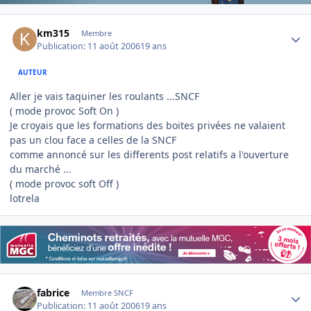
Author stats
km315
Membre
Publication:
11 août 2006
19 ans
AUTEUR
Aller je vais taquiner les roulants ...SNCF
( mode provoc Soft On )
Je croyais que les formations des boites privées ne valaient
pas un clou face a celles de la SNCF
comme annoncé sur les differents post relatifs a l'ouverture
du marché ...
( mode provoc soft Off )
lotrela
Author stats
fabrice
Membre SNCF
Publication:
11 août 2006
19 ans