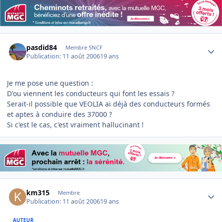
Author stats
pasdid84
Membre SNCF
Publication:
11 août 2006
19 ans
Je me pose une question :
D'ou viennent les conducteurs qui font les essais ?
Serait-il possible que VEOLIA ai déjà des conducteurs formés
et aptes à conduire des 37000 ?
Si c'est le cas, c'est vraiment hallucinant !
Author stats
km315
Membre
Publication:
11 août 2006
19 ans
AUTEUR