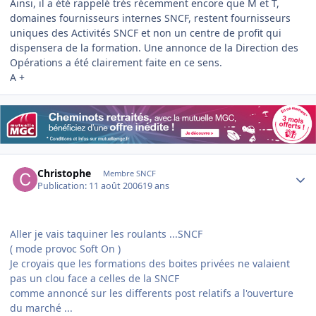
Ainsi, il a été rappelé très récemment encore que M et T,
domaines fournisseurs internes SNCF, restent fournisseurs
uniques des Activités SNCF et non un centre de profit qui
dispensera de la formation. Une annonce de la Direction des
Opérations a été clairement faite en ce sens.
A +
Author stats
Christophe
Membre SNCF
Publication:
11 août 2006
19 ans
Aller je vais taquiner les roulants ...SNCF
( mode provoc Soft On )
Je croyais que les formations des boites privées ne valaient
pas un clou face a celles de la SNCF
comme annoncé sur les differents post relatifs a l'ouverture
du marché ...