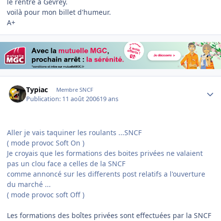
le rentré à Gevrey.
voilà pour mon billet d'humeur.
A+
Author stats
Typiac
Membre SNCF
Publication:
11 août 2006
19 ans
Aller je vais taquiner les roulants ...SNCF
( mode provoc Soft On )
Je croyais que les formations des boites privées ne valaient
pas un clou face a celles de la SNCF
comme annoncé sur les differents post relatifs a l'ouverture
du marché ...
( mode provoc soft Off )
Les formations des boîtes privées sont effectuées par la SNCF