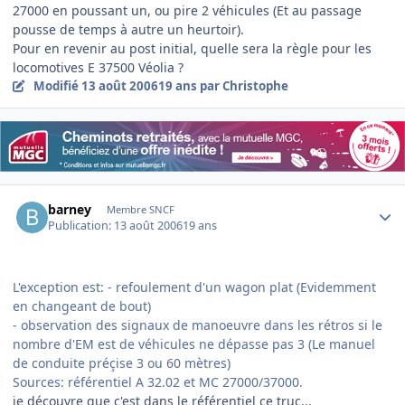
27000 en poussant un, ou pire 2 véhicules (Et au passage
pousse de temps à autre un heurtoir).
Pour en revenir au post initial, quelle sera la règle pour les
locomotives E 37500 Véolia ?
Modifié
13 août 2006
19 ans
par Christophe
Author stats
barney
Membre SNCF
Publication:
13 août 2006
19 ans
L'exception est: - refoulement d'un wagon plat (Evidemment
en changeant de bout)
- observation des signaux de manoeuvre dans les rétros si le
nombre d'EM est de véhicules ne dépasse pas 3 (Le manuel
de conduite préçise 3 ou 60 mètres)
Sources: référentiel A 32.02 et MC 27000/37000.
je découvre que c'est dans le référentiel ce truc...