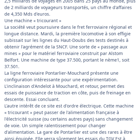
2,5 milliards de voyages en 2005 dans 25 pays au monde, plus
de 2 milliards de voyageurs transportés, un chiffre d'affaires
de 4,350 Mds d'euros.
Une machine « tricourant »
La société veut poursuivre dans le fret ferroviaire régional et
longue distance. Mardi, la première locomotive à son effigie
subissait sur les lignes du Haut-Doubs des tests destinés à
obtenir l'agrément de la SNCF. Une sorte de « passage aux
mines » pour le matériel ferroviaire construit par Alstom
Belfort. Une machine de type 37.500, portant le nème1, soit
37.501.
La ligne ferroviaire Pontarlier-Mouchard présente une
configuration intéressante pour une expérimentation.
L'inclinaison d'Andelot à Mouchard, et retour, permet des
essais de puissance de traction en côte, puis de freinage en
descente. Essai concluant.
L'autre intérêt de ce site est d'ordre électrique. Cette machine
« tricourant » peut passer de l'alimentation française à
l'électricité suisse (ou certains autres pays) sans changement
de voie. Un simple ralentissement pour changer
d'alimentation. La gare de Pontarlier est une des rares à être
ainsi équipée. Elle verra sûrement les essais du TGV Est à