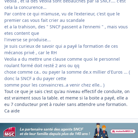
Veolia , et la des Veolia sont debauchés par la SNCF.... c'est
cela la concurence...
Par contre ce qui m'amuse, vu de l'exterieur, c'est que le
premier cas vous fait crier au scandale
et a la trahison, des " SNCF passent a l'ennemi " , mais vous
etes content que
l'inverse se produise...
Je suis curieux de savoir qui a payé la formation de ces
mécanos privé , car le RH
Veolia a du mettre une clause comme quoi le personnel
roulant formé doit resté 2 ans ou qq
chose comme ca.. ou payer la somme de.x millier d'Euros ... (
donc la SNCF a du payer cette
somme pour les convaincres..a venir chez elle.. )
Tout ce que je sais c'est qu'au niveau effectif de conduite, on
est vraiment sous la table. et meme si la boite a payé, elle a
eu 7 conducteur pret à rouler sans attendre une formation.
Ca aide