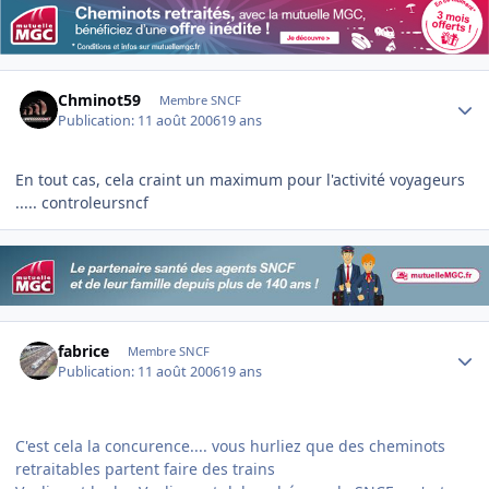
Author stats
Chminot59
Membre SNCF
Publication:
11 août 2006
19 ans
En tout cas, cela craint un maximum pour l'activité voyageurs
..... controleursncf
Author stats
fabrice
Membre SNCF
Publication:
11 août 2006
19 ans
C'est cela la concurence.... vous hurliez que des cheminots
retraitables partent faire des trains