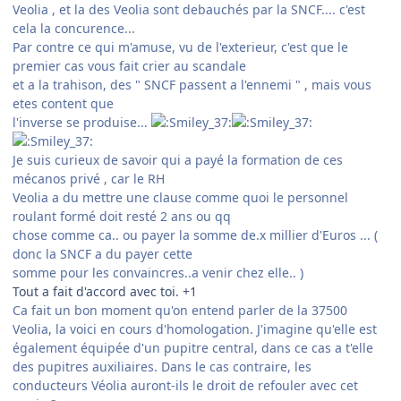
Veolia , et la des Veolia sont debauchés par la SNCF.... c'est
cela la concurence...
Par contre ce qui m'amuse, vu de l'exterieur, c'est que le
premier cas vous fait crier au scandale
et a la trahison, des " SNCF passent a l'ennemi " , mais vous
etes content que
l'inverse se produise...
Je suis curieux de savoir qui a payé la formation de ces
mécanos privé , car le RH
Veolia a du mettre une clause comme quoi le personnel
roulant formé doit resté 2 ans ou qq
chose comme ca.. ou payer la somme de.x millier d'Euros ... (
donc la SNCF a du payer cette
somme pour les convaincres..a venir chez elle.. )
Tout a fait d'accord avec toi. +1
Ca fait un bon moment qu'on entend parler de la 37500
Veolia, la voici en cours d'homologation. J'imagine qu'elle est
également équipée d'un pupitre central, dans ce cas a t'elle
des pupitres auxiliaires. Dans le cas contraire, les
conducteurs Véolia auront-ils le droit de refouler avec cet