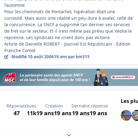
l'automne.
Pour les cheminots de Pontarlier, l'opération était une
curiosité. Mais aussi une réalité un peu dure à avaler, celle de
la concurrence. La SNCF a supprimé l'an dernier ses services
de fret sur le secteur. Et il n'est même pas prévu que Veolia le
reprenne. Les syndicats ne crient donc pas victoire.
Article de Danielle ROBERT - Journal Est Republicain - Edition
Franche Comté
Modifié
10 août 2006
19 ans
par km315
Les plu
Réponses
Vues
Création
Dernière réponse
47
11k
19 ans
19 ans
19 ans
19 ans
Expand topic overview