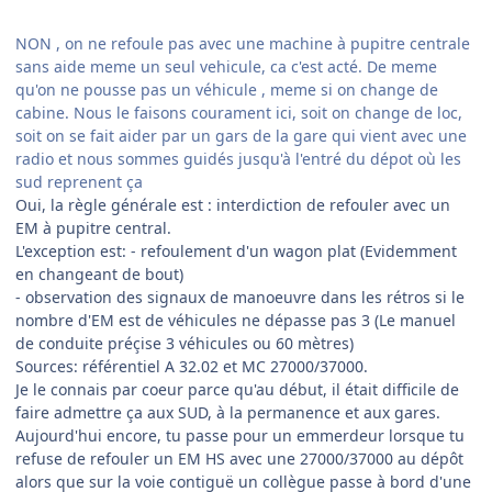
NON , on ne refoule pas avec une machine à pupitre centrale
sans aide meme un seul vehicule, ca c'est acté. De meme
qu'on ne pousse pas un véhicule , meme si on change de
cabine. Nous le faisons courament ici, soit on change de loc,
soit on se fait aider par un gars de la gare qui vient avec une
radio et nous sommes guidés jusqu'à l'entré du dépot où les
sud reprenent ça
Oui, la règle générale est : interdiction de refouler avec un
EM à pupitre central.
L'exception est: - refoulement d'un wagon plat (Evidemment
en changeant de bout)
- observation des signaux de manoeuvre dans les rétros si le
nombre d'EM est de véhicules ne dépasse pas 3 (Le manuel
de conduite préçise 3 véhicules ou 60 mètres)
Sources: référentiel A 32.02 et MC 27000/37000.
Je le connais par coeur parce qu'au début, il était difficile de
faire admettre ça aux SUD, à la permanence et aux gares.
Aujourd'hui encore, tu passe pour un emmerdeur lorsque tu
refuse de refouler un EM HS avec une 27000/37000 au dépôt
alors que sur la voie contiguë un collègue passe à bord d'une