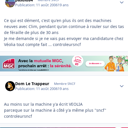
Publication:
11 août 2006
19 ans
Ce qui est dément, c'est qu'en plus ils ont des machines
neuves avec Clim, pendant qu'on continue à rouler sur des tas
de féraille de plus de 30 ans
Je me demande si je ne vais pas envoyer ma candidature chez
Véolia tout compte fait ... controleursncf
Author stats
Dom Le Trappeur
Membre SNCF
Publication:
11 août 2006
19 ans
Au moins sur la machine y'a écrit VEOLIA
parceque sur la machine à côté y'a même plus "sncf"
controleursncf