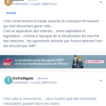
Publication:
12 août 2006
19 ans
AUTEUR
C'est certainement la haute autorite du transport ferroviaire
qui doit desormais gerer cela...
C'est la separation des interets... entre exploitant et
legislateur , comme a l'epoque de la libralisation du marché
des telecoms , les agrements delivrés par France telecom l'ont
ete ensuite par l'ART .
Author stats
TroTroRigolo
Membre
Publication:
12 août 2006
19 ans
C'est cela la concurence.... vous hurliez que des cheminots
retraitables partent faire des trains