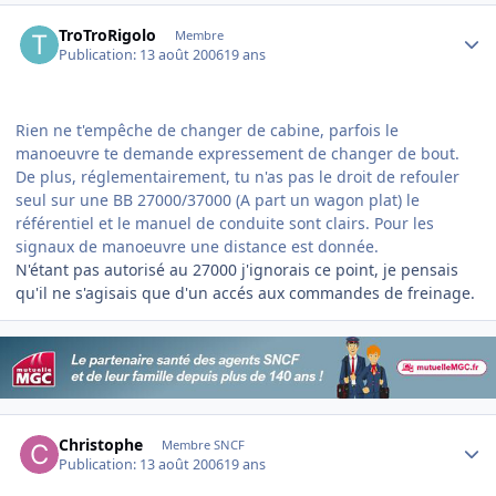
Author stats
TroTroRigolo
Membre
Publication:
13 août 2006
19 ans
Rien ne t'empêche de changer de cabine, parfois le
manoeuvre te demande expressement de changer de bout.
De plus, réglementairement, tu n'as pas le droit de refouler
seul sur une BB 27000/37000 (A part un wagon plat) le
référentiel et le manuel de conduite sont clairs. Pour les
signaux de manoeuvre une distance est donnée.
N'étant pas autorisé au 27000 j'ignorais ce point, je pensais
qu'il ne s'agisais que d'un accés aux commandes de freinage.
Author stats
Christophe
Membre SNCF
Publication:
13 août 2006
19 ans