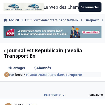
Aller au contenu
Le Web des Cheminots
Se connecter
Accueil
FRET Ferroviaire et trains de travaux
Europorte
( Journal Est Republicain ) Veolia
Transport En
Partager
Abonnés
Par
km315
10 août 2006
19 ans
dans
Europorte
D
PAGE 1 SUR 2
SUIVANT
Author stats