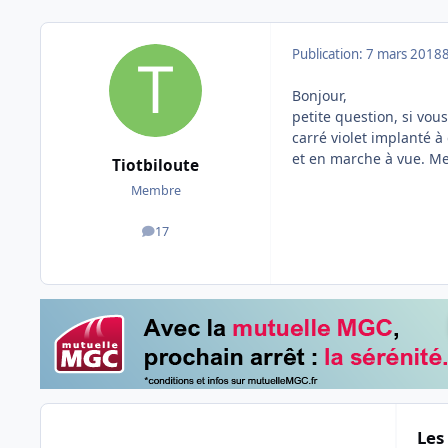
Publication:
7 mars 2018
Bonjour,
petite question, si vou
carré violet implanté à
et en marche à vue. Me
Tiotbiloute
Membre
17
messages
Les