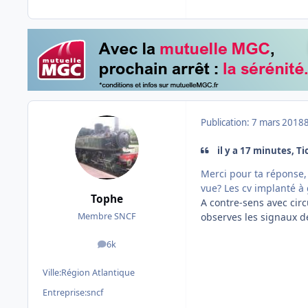
Publication:
7 mars 2018
il y a 17 minutes, Tio
Merci pour ta réponse,
vue? Les cv implanté à
Tophe
A contre-sens avec circ
observes les signaux de
Membre SNCF
6k
messages
Ville:
Région Atlantique
Entreprise:
sncf