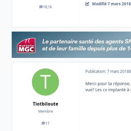
Modifié
7 mars 2018
18,1k
messages
Publication:
7 mars 2018
Merci pour ta réponse,
vue? Les cv implanté à
Tiotbiloute
Membre
17
messages