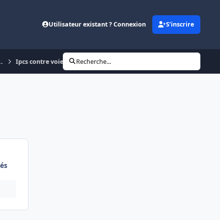
Utilisateur existant ? Connexion
S’inscrire
..
Ipcs contre voie
Recherche...
és