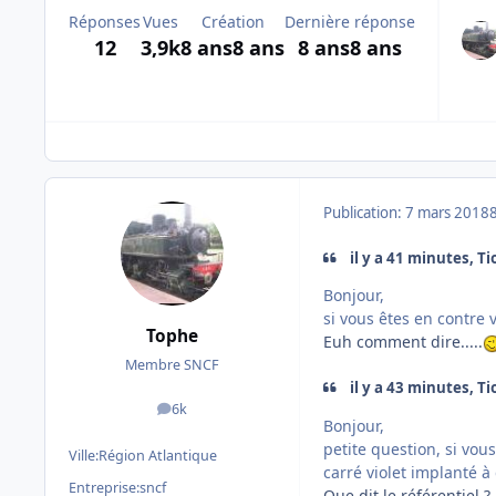
Réponses
Vues
Création
Dernière réponse
12
3,9k
8 ans
8 ans
8 ans
8 ans
Publication:
7 mars 2018
il y a 41 minutes, Tio
Bonjour,
si vous êtes en contre 
Tophe
Euh comment dire.....
Membre SNCF
il y a 43 minutes, Tio
6k
messages
Bonjour,
petite question, si vou
Ville:
Région Atlantique
carré violet implanté à
Entreprise:
sncf
Que dit le référentiel 