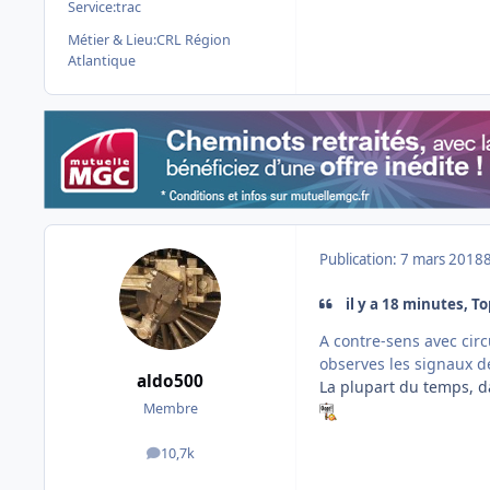
Service:
trac
Métier & Lieu:
CRL Région
Atlantique
Publication:
7 mars 2018
il y a 18 minutes, To
A contre-sens avec circ
observes les signaux de
aldo500
La plupart du temps, dan
Membre
10,7k
messages