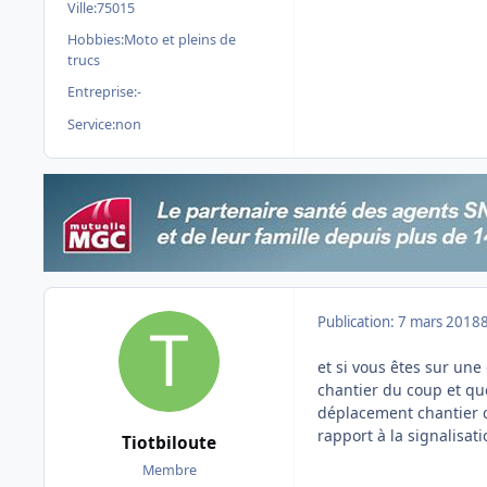
Ville:
75015
Hobbies:
Moto et pleins de
trucs
Entreprise:
-
Service:
non
Publication:
7 mars 2018
et si vous êtes sur une
chantier du coup et q
déplacement chantier
rapport à la signalisat
Tiotbiloute
Membre