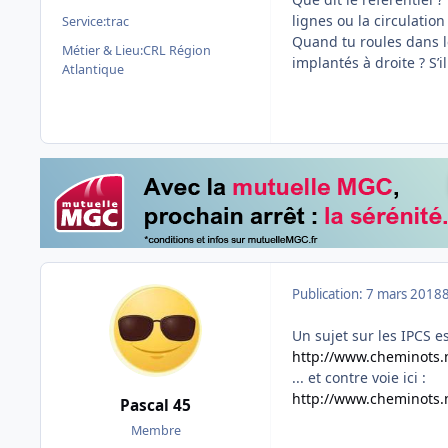
lignes ou la circulati
Service:
trac
Quand tu roules dans 
Métier & Lieu:
CRL Région
implantés à droite ? S’il
Atlantique
Publication:
7 mars 2018
Un sujet sur les IPCS est 
http://www.cheminots.n
... et contre voie ici :
http://www.cheminots.n
Pascal 45
Membre