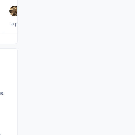
La plupart du temps, dans le retroviseur droit s’il y en a un.
ue.
n
s