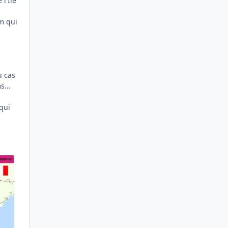
l'Ile
mm qui
u cas
s...
qui