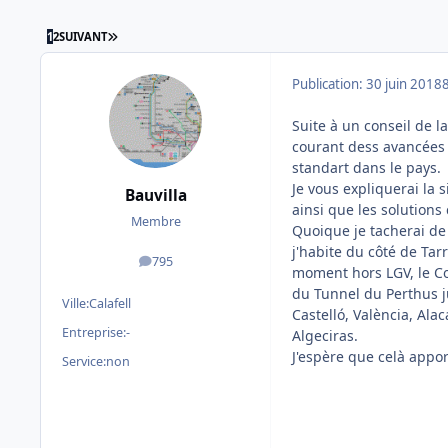
DERNIÈRE PAGE
1
2
SUIVANT
Publication:
30 juin 2018
Suite à un conseil de l
courant dess avancées d
standart dans le pays.
Je vous expliquerai la 
Bauvilla
ainsi que les solutions
Membre
Quoique je tacherai de
j'habite du côté de Tar
795
messages
moment hors LGV, le Co
du Tunnel du Perthus j
Ville:
Calafell
Castelló, València, Ala
Entreprise:
-
Algeciras.
J'espère que celà appor
Service:
non