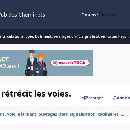
Web des Cheminots
Forums
Chatbox
 circulations, voie, bâtiment, ouvrages d'art, signalisation, caténaires, .
étrécit les voies.
Partager
Abonn
ns, voie, bâtiment, ouvrages d'art, signalisation, caténaires, ...