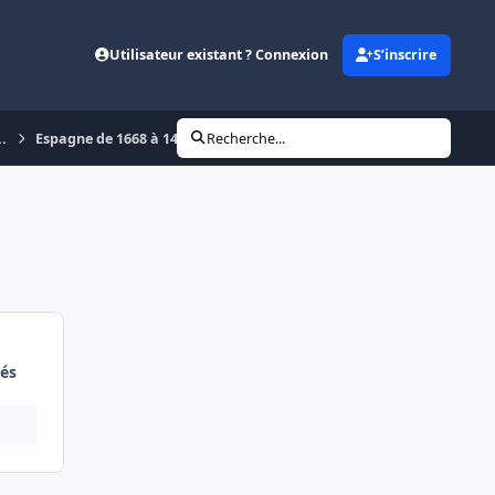
Utilisateur existant ? Connexion
S’inscrire
..
Espagne de 1668 à 1435. On rétrécit les voies.
Recherche...
és