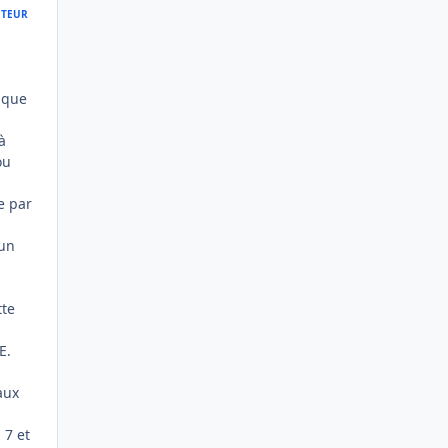
TEUR
rique
à
ou
e par
 un
tte
E.
aux
 7 et