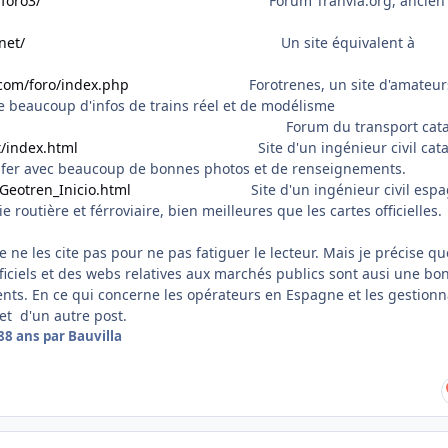
/foro3/
Forum Tranvia.org, ancien si
net/
Un site équivalent à
.com/foro/index.php
Forotrenes, un site d'amateur
de beaucoup d'infos de trains réel et de modélisme
orum du transport catala
t/index.html
Site d'un ingénieur civil catal
fer avec beaucoup de bonnes photos et de renseignements.
Geotren_Inicio.html
Site d'un ingénieur civil espag
 routière et férroviaire, bien meilleures que les cartes officielles.
je ne les cite pas pour ne pas fatiguer le lecteur. Mais je précise qu
fficiels et des webs relatives aux marchés publics sont ausi une bo
ts. En ce qui concerne les opérateurs en Espagne et les gestionn
bjet d'un autre post.
8
8 ans
par Bauvilla