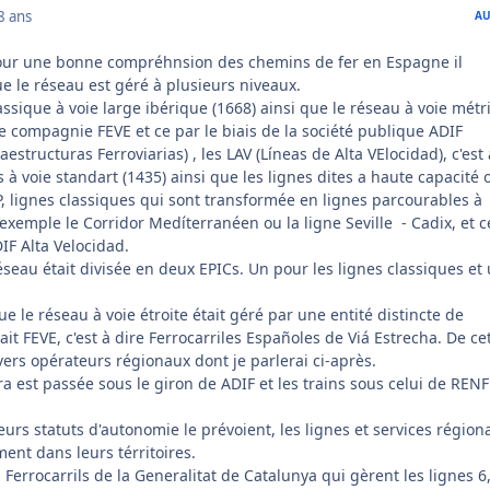
8 ans
AU
pour une bonne compréhnsion des chemins de fer en Espagne il
e le réseau est géré à plusieurs niveaux.
lassique à voie large ibérique (1668) ainsi que le réseau à voie mét
e compagnie FEVE et ce par le biais de la société publique ADIF
estructuras Ferroviarias) , les LAV (Líneas de Alta VElocidad), c'est 
 à voie standart (1435) ainsi que les lignes dites a haute capacité 
P, lignes classiques qui sont transformée en lignes parcourables à
xemple le Corridor Medíterranéen ou la ligne Seville - Cadix, et c
DIF Alta Velocidad.
seau était divisée en deux EPICs. Un pour les lignes classiques et
e le réseau à voie étroite était géré par une entité distincte de
it FEVE, c'est à dire Ferrocarriles Españoles de Viá Estrecha. De ce
ivers opérateurs régionaux dont je parlerai ci-après.
fra est passée sous le giron de ADIF et les trains sous celui de RENF
leurs statuts d'autonomie le prévoient, les lignes et services région
ment dans leurs térritoires.
 Ferrocarrils de la Generalitat de Catalunya qui gèrent les lignes 6,