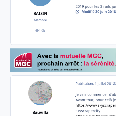
2019 pour les 3 rails j
Modifié
30 juin 2018
BAISIN
Membre
1,9k
messages
Publication:
1 juillet 2018
Je vais commencer d'ab
Avant tout, pour celà je
https://www.skyscrape
skyscrapercity
Bauvilla