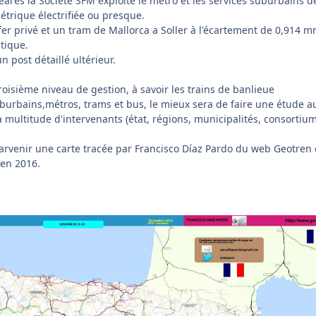
eares la Société SFM exploite le métro et les services suburbains de 
étrique électrifiée ou presque.
fer privé et un tram de Mallorca a Soller à l'écartement de 0,914 
stique.
un post détaillé ultérieur.
roisième niveau de gestion, à savoir les trains de banlieue
uburbains,métros, trams et bus, le mieux sera de faire une étude a
 multitude d'intervenants (état, régions, municipalités, consortium
 parvenir une carte tracée par Francisco Díaz Pardo du web Geotren 
 en 2016.