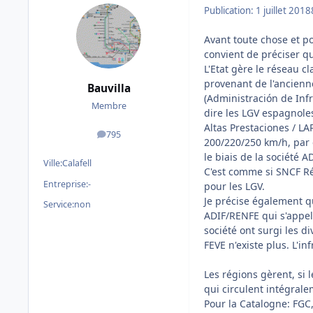
Publication:
1 juillet 2018
Avant toute chose et 
convient de préciser qu
L'Etat gère le réseau c
provenant de l'ancienn
Bauvilla
(Administración de Infra
Membre
dire les LGV espagnoles
Altas Prestaciones / LA
795
messages
200/220/250 km/h, par e
le biais de la société A
Ville:
Calafell
C'est comme si SNCF Ré
Entreprise:
-
pour les LGV.
Je précise également qu
Service:
non
ADIF/RENFE qui s'appela
société ont surgi les d
FEVE n'existe plus. L'in
Les régions gèrent, si 
qui circulent intégrale
Pour la Catalogne: FGC,