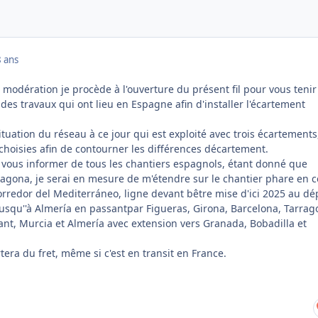
8 ans
a modération je procède à l'ouverture du présent fil pour vous tenir
es travaux qui ont lieu en Espagne afin d'installer l'écartement
situation du réseau à ce jour qui est exploité avec trois écartements
 choisies afin de contourner les différences décartement.
 vous informer de tous les chantiers espagnols, étant donné que
ragona, je serai en mesure de m'étendre sur le chantier phare en c
rredor del Mediterráneo, ligne devant bêtre mise d'ici 2025 au dé
usqu''à Almería en passantpar Figueras, Girona, Barcelona, Tarrag
cant, Murcia et Almería avec extension vers Granada, Bobadilla et
tera du fret, même si c'est en transit en France.