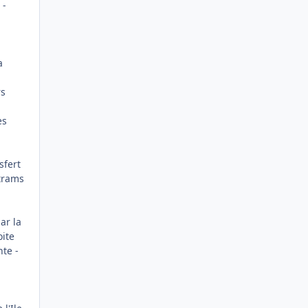
 -
a
rs
es
sfert
 trams
ar la
oite
nte -