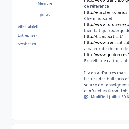
http://www.tranvia.org
Membre
de référence
http://euroferroviarios.
795
messages
Cheminots.net
http://www.forotrenes
Ville:
Calafell
bien fait qui regorge 
Entreprise:
-
http://transport.cat/
F
http://www.trenscat.ca
Service:
non
amateur de chemin de 
http://www.geotren.es/
Execellente cartographie
Il y en a d'autres mais 
lecture des bulletins o
source de renseignemen
d'infra elles feront l'o
Modifié
1 juillet 201