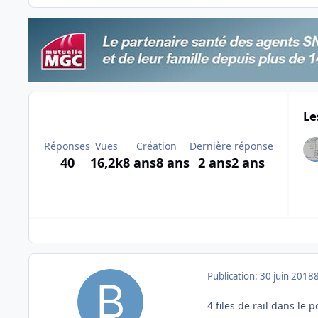
Le
Réponses
Vues
Création
Dernière réponse
40
16,2k
8 ans
8 ans
2 ans
2 ans
Publication:
30 juin 2018
4 files de rail dans le 