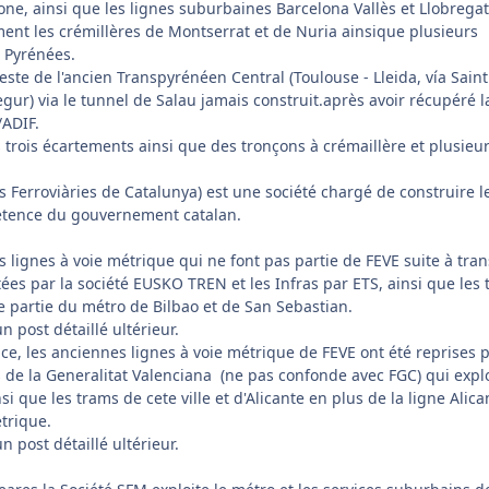
ne, ainsi que les lignes suburbaines Barcelona Vallès et Llobregat
ent les crémillères de Montserrat et de Nuria ainsique plusieurs
s Pyrénées.
este de l'ancien Transpyrénéen Central (Toulouse - Lleida, vía Saint
egur) via le tunnel de Salau jamais construit.après avoir récupéré l
/ADIF.
 trois écartements ainsi que des tronçons à crémaillère et plusieu
es Ferroviàries de Catalunya) est une société chargé de construire l
étence du gouvernement catalan.
s lignes à voie métrique qui ne font pas partie de FEVE suite à tran
itées par la société EUSKO TREN et les Infras par ETS, ainsi que les
ne partie du métro de Bilbao et de San Sebastian.
un post détaillé ultérieur.
ce, les anciennes lignes à voie métrique de FEVE ont été reprises p
s de la Generalitat Valenciana (ne pas confonde avec FGC) qui expl
i que les trams de cete ville et d'Alicante en plus de la ligne Alica
étrique.
un post détaillé ultérieur.