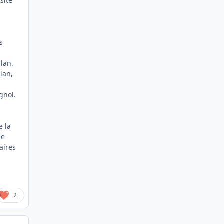
te
s
n.
an,
nol.
e la
ne
aires
2