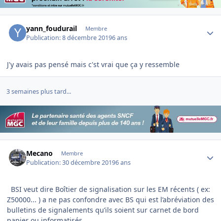
Author stats
yann_foudurail
Membre
Publication:
8 décembre 2019
6 ans
J'y avais pas pensé mais c'st vrai que ça y ressemble
3 semaines plus tard...
Author stats
Mecano
Membre
Publication:
30 décembre 2019
6 ans
BSI veut dire Boîtier de signalisation sur les EM récents ( ex:
Z50000... ) a ne pas confondre avec BS qui est l’abréviation des
bulletins de signalements qu’ils soient sur carnet de bord
papier ou informatisés.