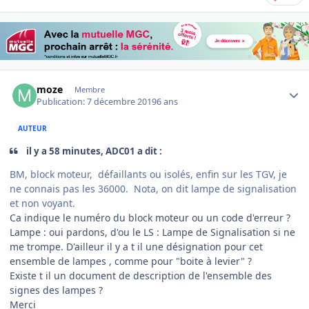
Author stats
moze
Membre
Publication:
7 décembre 2019
6 ans
AUTEUR
il y a 58 minutes, ADC01 a dit :
BM, block moteur, défaillants ou isolés, enfin sur les TGV, je
ne connais pas les 36000. Nota, on dit lampe de signalisation
et non voyant.
Ca indique le numéro du block moteur ou un code d'erreur ?
Lampe
:
oui pardons, d'ou le LS : Lampe de Signalisation si ne
me trompe. D'ailleur il y a t il une désignation pour cet
ensemble de lampes , comme pour "boite à levier" ?
Existe t il un document de description de l'ensemble des
signes des lampes ?
Merci