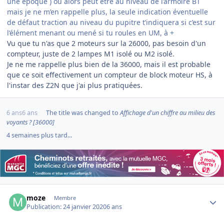
une époque ) ou alors peut être au niveau de l’armoire BT
mais je ne m’en rappelle plus, la seule indication éventuelle
de défaut traction au niveau du pupitre t’indiquera si c’est sur
l’élément menant ou mené si tu roules en UM, à +
Vu que tu n'as que 2 moteurs sur la 26000, pas besoin d'un
compteur, juste de 2 lampes M1 isolé ou M2 isolé.
Je ne me rappelle plus bien de la 36000, mais il est probable
que ce soit effectivement un compteur de block moteur HS, à
l'instar des Z2N que j'ai plus pratiquées.
6 ans
6 ans
The title was changed to
Affichage d'un chiffre au milieu des
voyants ? [36000]
4 semaines plus tard...
Author stats
moze
Membre
Publication:
24 janvier 2020
6 ans