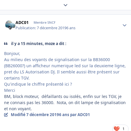
Expand topic overview
Author stats
ADC01
Membre SNCF
Publication:
7 décembre 2019
6 ans
il y a 15 minutes, moze a dit :
Bonjour,
Au milieu des voyants de signalisation sur la BB36000
(BB26000?) un afficheur numerique led sur la deuxieme ligne,
pret du LS Autorisation DJ. Il semble aussi être présent sur
certains TGV.
Qu'indique le chiffre présenté ici ?
Merci
BM, block moteur, défaillants ou isolés, enfin sur les TGV, je
ne connais pas les 36000. Nota, on dit lampe de signalisation
et non voyant.
Modifié
7 décembre 2019
6 ans
par ADC01
1