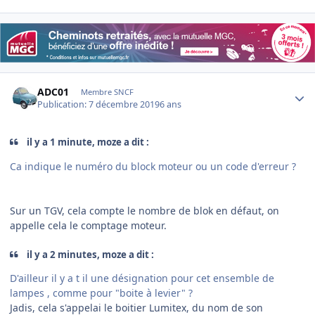
Author stats
ADC01
Membre SNCF
Publication:
7 décembre 2019
6 ans
il y a 1 minute, moze a dit :
Ca indique le numéro du block moteur ou un code d'erreur ?
Sur un TGV, cela compte le nombre de blok en défaut, on
appelle cela le comptage moteur.
il y a 2 minutes, moze a dit :
D'ailleur il y a t il une désignation pour cet ensemble de
lampes , comme pour "boite à levier" ?
Jadis, cela s'appelai le boitier Lumitex, du nom de son