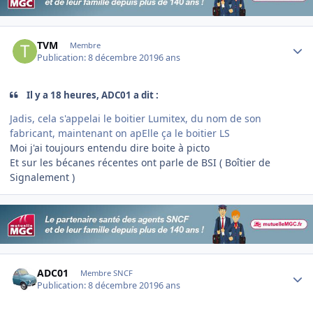
Author stats
TVM
Membre
Publication:
8 décembre 2019
6 ans
Il y a 18 heures, ADC01 a dit :
Jadis, cela s'appelai le boitier Lumitex, du nom de son
fabricant, maintenant on apElle ça le boitier LS
Moi j'ai toujours entendu dire boite à picto
Et sur les bécanes récentes ont parle de BSI ( Boîtier de
Signalement )
Author stats
ADC01
Membre SNCF
Publication:
8 décembre 2019
6 ans