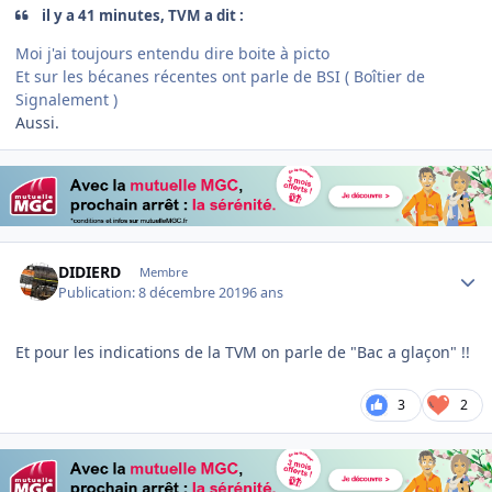
il y a 41 minutes, TVM a dit :
Moi j'ai toujours entendu dire boite à picto
Et sur les bécanes récentes ont parle de BSI ( Boîtier de
Signalement )
Aussi.
Author stats
DIDIERD
Membre
Publication:
8 décembre 2019
6 ans
Et pour les indications de la TVM on parle de "Bac a glaçon" !!
3
2