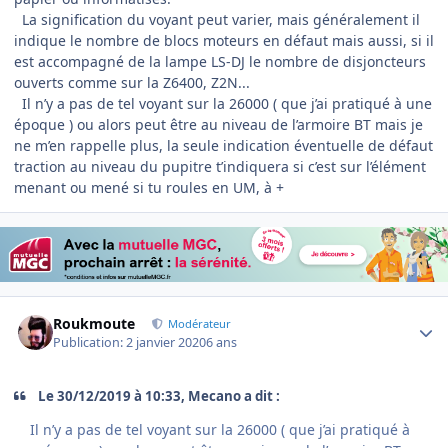
La signification du voyant peut varier, mais généralement il
indique le nombre de blocs moteurs en défaut mais aussi, si il
est accompagné de la lampe LS-DJ le nombre de disjoncteurs
ouverts comme sur la Z6400, Z2N...
Il n’y a pas de tel voyant sur la 26000 ( que j’ai pratiqué à une
époque ) ou alors peut être au niveau de l’armoire BT mais je
ne m’en rappelle plus, la seule indication éventuelle de défaut
traction au niveau du pupitre t’indiquera si c’est sur l’élément
menant ou mené si tu roules en UM, à +
Author stats
Roukmoute
Modérateur
Publication:
2 janvier 2020
6 ans
Le 30/12/2019 à 10:33, Mecano a dit :
Il n’y a pas de tel voyant sur la 26000 ( que j’ai pratiqué à