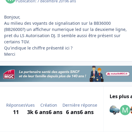
Publication:
7 décembre 2019
6 ans
Bonjour,
Au milieu des voyants de signalisation sur la BB36000
(BB26000?) un afficheur numerique led sur la deuxieme ligne,
pret du LS Autorisation DJ. Il semble aussi être présent sur
certains TGV.
Qu'indique le chiffre présenté ici ?
Merci
Les plus 
Réponses
Vues
Création
Dernière réponse
11
3k
6 ans
6 ans
6 ans
6 ans