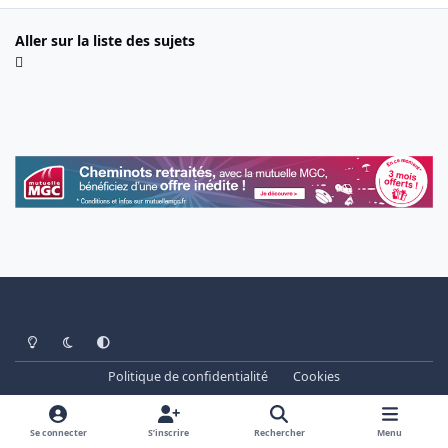
Aller sur la liste des sujets
Light Mode
Dark Mode
System Preference
Politique de confidentialité
Cookies
www.cheminots.net - Forum Libre depuis 2003
Powered by
Invision Community
Se connecter
S’inscrire
Rechercher
Menu