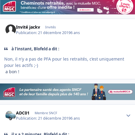
Invité jackv
Invités
Publication:
21 décembre 2019
6 ans
à l’instant, Blofeld a dit :
Non, il n’y a pas de PFA pour les retraités, c’est uniquement
pour les actifs ;-)
a bon !
Author stats
ADC01
Membre SNCF
Publication:
21 décembre 2019
6 ans
il y a 2 minutes, Blofeld a dit :