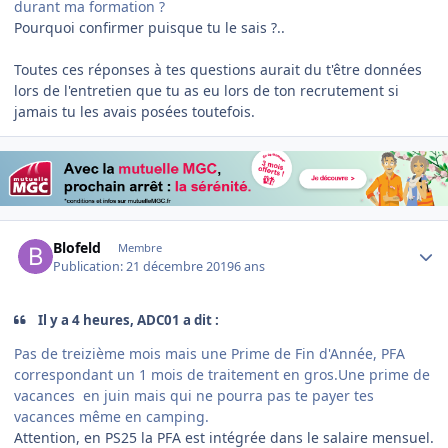
durant ma formation ?
Pourquoi confirmer puisque tu le sais ?..
Toutes ces réponses à tes questions aurait du t'être données
lors de l'entretien que tu as eu lors de ton recrutement si
jamais tu les avais posées toutefois.
Author stats
Blofeld
Membre
Publication:
21 décembre 2019
6 ans
Il y a 4 heures, ADC01 a dit :
Pas de treizième mois mais une Prime de Fin d'Année, PFA
correspondant un 1 mois de traitement en gros.Une prime de
vacances en juin mais qui ne pourra pas te payer tes
vacances même en camping.
Attention, en PS25 la PFA est intégrée dans le salaire mensuel.