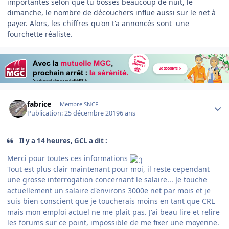
importantes selon que tu bosses beaucoup de nuit, le
dimanche, le nombre de découchers influe aussi sur le net à
payer. Alors, les chiffres qu'on t'a annoncés sont une
fourchette réaliste.
Author stats
fabrice
Membre SNCF
Publication:
25 décembre 2019
6 ans
Il y a 14 heures, GCL a dit :
Merci pour toutes ces informations
Tout est plus clair maintenant pour moi, il reste cependant
une grosse interrogation concernant le salaire... Je touche
actuellement un salaire d'environs 3000e net par mois et je
suis bien conscient que je toucherais moins en tant que CRL
mais mon emploi actuel ne me plait pas. J'ai beau lire et relire
les forums sur ce point, impossible de me fixer une moyenne.