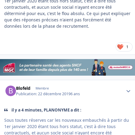
1er janvier 2020 étant tous hors statut, c'est à dire tous
contractuels, et aucun socle social n'ayant encore été
déterminé pour eux, c'est le flou absolu. Ce qui peut expliquer
que des réponses précises n'aient pas forcément été
données lors de la phase de recrutement.
1
Author stats
Blofeld
Membre
Publication:
22 décembre 2019
6 ans
il y a 4 minutes, PLANONYME a dit :
Sous toutes réserves car les nouveaux embauchés à partir du
1er janvier 2020 étant tous hors statut, c'est à dire tous
contractuels, et aucun socle social n'ayant encore été