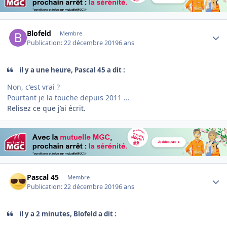
Author stats
Blofeld
Membre
Publication:
22 décembre 2019
6 ans
il y a une heure, Pascal 45 a dit :
Non, c'est vrai ?
Pourtant je la touche depuis 2011 ...
Relisez ce que j’ai écrit.
Author stats
Pascal 45
Membre
Publication:
22 décembre 2019
6 ans
il y a 2 minutes, Blofeld a dit :