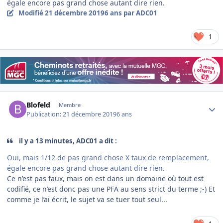
égale encore pas grand chose autant dire rien.
Modifié
21 décembre 2019
6 ans
par ADC01
1
Author stats
Blofeld
Membre
Publication:
21 décembre 2019
6 ans
il y a 13 minutes, ADC01 a dit :
Oui, mais 1/12 de pas grand chose X taux de remplacement,
égale encore pas grand chose autant dire rien.
Ce n’est pas faux, mais on est dans un domaine où tout est
codifié, ce n’est donc pas une PFA au sens strict du terme ;-) Et
comme je l’ai écrit, le sujet va se tuer tout seul...