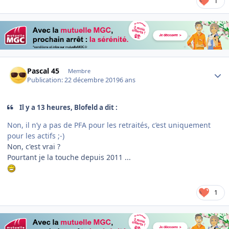
1
Author stats
Pascal 45
Membre
Publication:
22 décembre 2019
6 ans
Il y a 13 heures, Blofeld a dit :
Non, il n’y a pas de PFA pour les retraités, c’est uniquement
pour les actifs ;-)
Non, c'est vrai ?
Pourtant je la touche depuis 2011 ...
1