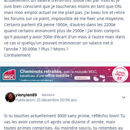
actuellement un salaire d'environs 3000e net par mois et je
suis bien conscient que je toucherais moins en tant que CRL
mais mon emploi actuel ne me plait pas. J'ai beau lire et relire
les forums sur ce point, impossible de me fixer une moyenne.
Certains parlent d'à peine 1800e, d'autres dans les 2200e
quand certains annoncent plus de 2500e ! J'ai bien compris
qu'il pouvait y avoir 500e d'écart d'un mois à l'autre mais dans
ce cas si quelqu'un pouvait m'annoncer un salaire net à
l'année ? 30.000e ? Plus ? Moins ?
Cordialement
Author stats
yienyien89
Membre
Publication:
25 décembre 2019
6 ans
Si tu touches actuellement 3000 sans prime, réfléchis bien! Tu
vas les avoir comme crl après une dizaine d' année, mais
toutes primes comprises. Au moindre soucis, tu retombes au