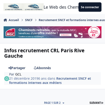
Aller au contenu
Le Web des Cheminots
Se connecter
Accueil
SNCF
Recrutement SNCF et formations internes aux
Infos recrutement CRL Paris Rive
Gauche
Partager
Abonnés
Par
GCL
21 décembre 2019
6 ans
dans
Recrutement SNCF et
formations internes aux métiers
D
PAGE 1 SUR 2
SUIVANT