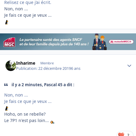
Relisez ce que j’ai écrit.
Non, non ...
Je fais ce que je veux ...
Author stats
Inharime
Membre
Publication:
22 décembre 2019
6 ans
il y a 2 minutes, Pascal 45 a dit :
Non, non ...
Je fais ce que je veux ...
Hoho, on se rebelle?
Le 7P1 n'est pas loin...
2