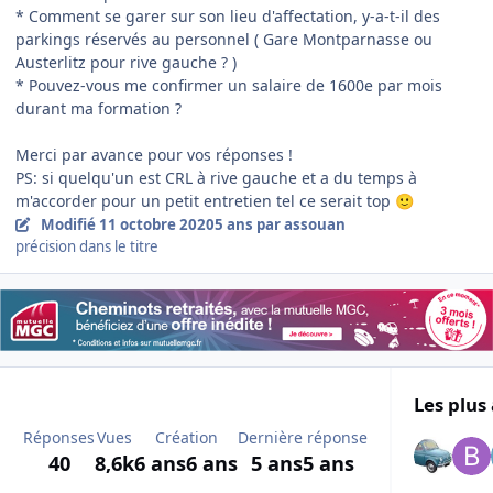
* Comment se garer sur son lieu d'affectation, y-a-t-il des
parkings réservés au personnel ( Gare Montparnasse ou
Austerlitz pour rive gauche ? )
* Pouvez-vous me confirmer un salaire de 1600e par mois
durant ma formation ?
Merci par avance pour vos réponses !
PS: si quelqu'un est CRL à rive gauche et a du temps à
m'accorder pour un petit entretien tel ce serait top
🙂
Modifié
11 octobre 2020
5 ans
par assouan
précision dans le titre
Les plus 
Réponses
Vues
Création
Dernière réponse
40
8,6k
6 ans
6 ans
5 ans
5 ans