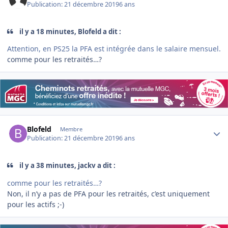
Publication:
21 décembre 2019
6 ans
il y a 18 minutes, Blofeld a dit :
Attention, en PS25 la PFA est intégrée dans le salaire mensuel.
comme pour les retraités…?
Author stats
Blofeld
Membre
Publication:
21 décembre 2019
6 ans
il y a 38 minutes, jackv a dit :
comme pour les retraités…?
Non, il n’y a pas de PFA pour les retraités, c’est uniquement
pour les actifs ;-)