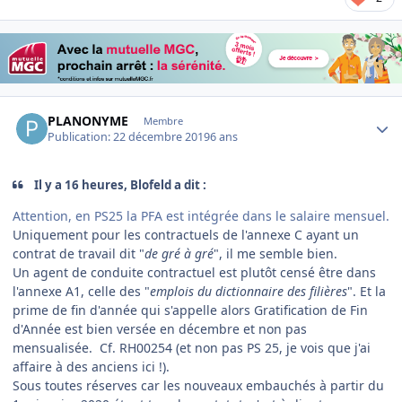
Author stats
PLANONYME
Membre
Publication:
22 décembre 2019
6 ans
Il y a 16 heures, Blofeld a dit :
Attention, en PS25 la PFA est intégrée dans le salaire mensuel.
Uniquement pour les contractuels de l'annexe C ayant un
contrat de travail dit "
de gré à gré
", il me semble bien.
Un agent de conduite contractuel est plutôt censé être dans
l'annexe A1, celle des "
emplois du dictionnaire des filières
". Et la
prime de fin d'année qui s'appelle alors Gratification de Fin
d'Année est bien versée en décembre et non pas
mensualisée. Cf. RH00254 (et non pas PS 25, je vois que j'ai
affaire à des anciens ici !).
Sous toutes réserves car les nouveaux embauchés à partir du