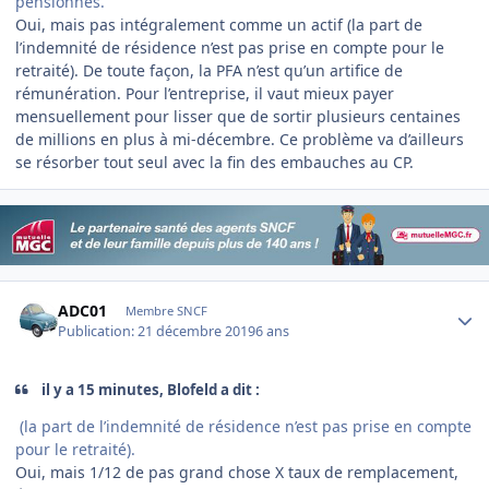
pensionnés.
Oui, mais pas intégralement comme un actif (la part de
l’indemnité de résidence n’est pas prise en compte pour le
retraité). De toute façon, la PFA n’est qu’un artifice de
rémunération. Pour l’entreprise, il vaut mieux payer
mensuellement pour lisser que de sortir plusieurs centaines
de millions en plus à mi-décembre. Ce problème va d’ailleurs
se résorber tout seul avec la fin des embauches au CP.
Author stats
ADC01
Membre SNCF
Publication:
21 décembre 2019
6 ans
il y a 15 minutes, Blofeld a dit :
(la part de l’indemnité de résidence n’est pas prise en compte
pour le retraité).
Oui, mais 1/12 de pas grand chose X taux de remplacement,