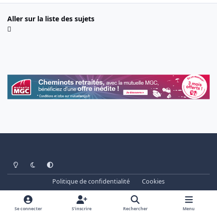
Aller sur la liste des sujets
Light Mode
Dark Mode
System Preference
Politique de confidentialité
Cookies
www.cheminots.net - Forum Libre depuis 2003
Powered by
Invision Community
Se connecter
S’inscrire
Rechercher
Menu