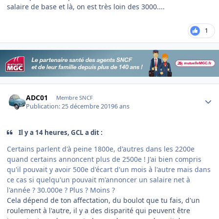
salaire de base et là, on est très loin des 3000....
1
Author stats
ADC01
Membre SNCF
Publication:
25 décembre 2019
6 ans
Il y a 14 heures, GCL a dit :
Certains parlent d'à peine 1800e, d'autres dans les 2200e
quand certains annoncent plus de 2500e ! J'ai bien compris
qu'il pouvait y avoir 500e d'écart d'un mois à l'autre mais dans
ce cas si quelqu'un pouvait m'annoncer un salaire net à
l'année ? 30.000e ? Plus ? Moins ?
Cela dépend de ton affectation, du boulot que tu fais, d'un
roulement à l'autre, il y a des disparité qui peuvent être