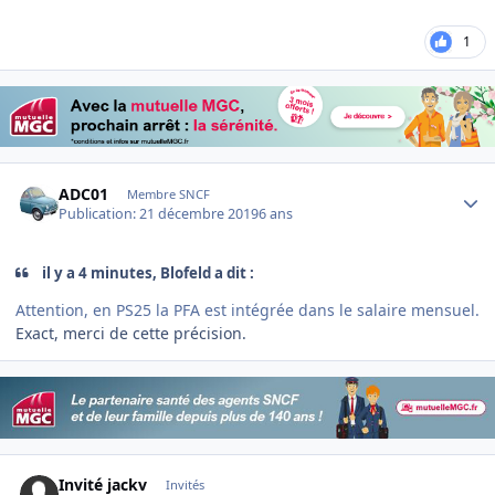
1
Author stats
ADC01
Membre SNCF
Publication:
21 décembre 2019
6 ans
il y a 4 minutes, Blofeld a dit :
Attention, en PS25 la PFA est intégrée dans le salaire mensuel.
Exact, merci de cette précision.
Invité jackv
Invités