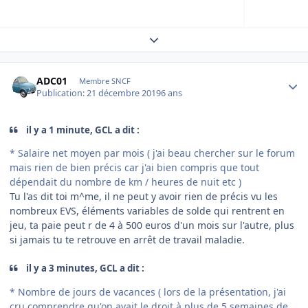
Expand topic overview
Author stats
ADC01
Membre SNCF
Publication:
21 décembre 2019
6 ans
il y a 1 minute, GCL a dit :
* Salaire net moyen par mois ( j'ai beau chercher sur le forum
mais rien de bien précis car j'ai bien compris que tout
dépendait du nombre de km / heures de nuit etc )
Tu l'as dit toi m^me, il ne peut y avoir rien de précis vu les
nombreux EVS, éléments variables de solde qui rentrent en
jeu, ta paie peut r de 4 à 500 euros d'un mois sur l'autre, plus
si jamais tu te retrouve en arrêt de travail maladie.
il y a 3 minutes, GCL a dit :
* Nombre de jours de vacances ( lors de la présentation, j'ai
cru comprendre qu'on avait le droit à plus de 5 semaines de