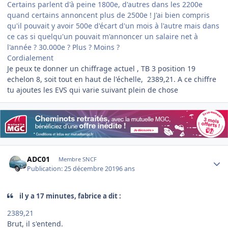
Certains parlent d'à peine 1800e, d'autres dans les 2200e
quand certains annoncent plus de 2500e ! J'ai bien compris
qu'il pouvait y avoir 500e d'écart d'un mois à l'autre mais dans
ce cas si quelqu'un pouvait m'annoncer un salaire net à
l'année ? 30.000e ? Plus ? Moins ?
Cordialement
Je peux te donner un chiffrage actuel , TB 3 position 19
echelon 8, soit tout en haut de l'échelle, 2389,21. A ce chiffre
tu ajoutes les EVS qui varie suivant plein de chose
Author stats
ADC01
Membre SNCF
Publication:
25 décembre 2019
6 ans
il y a 17 minutes, fabrice a dit :
2389,21
Brut, il s'entend.