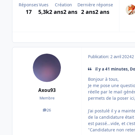
Réponses
Vues
Création
Dernière réponse
17
5,3k
2 ans
2 ans
2 ans
2 ans
Publication:
2 avril 2024
2
il y a 41 minutes, Do
Bonjour à tous,
Je me pose une questio
Axou93
réelle par le mail gén
permets de la poser ici
Membre
26
J'ai postulé il y a mai
messages
de la candidature étai
est passé...vide, et c'e
"Candidature non reten