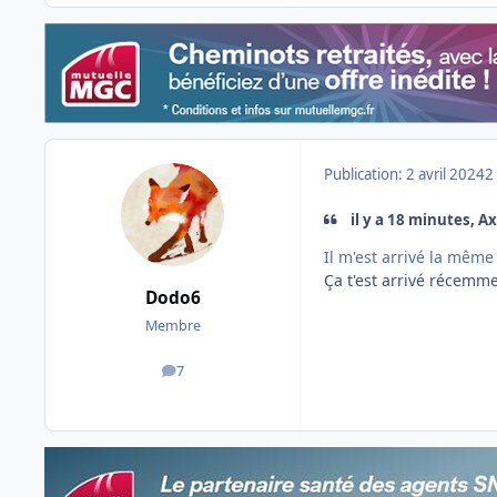
Publication:
2 avril 2024
2
il y a 18 minutes, Ax
Il m'est arrivé la même
Ça t'est arrivé récemme
Dodo6
Membre
7
messages