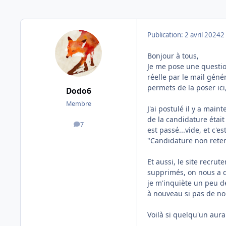
Publication:
2 avril 2024
2
Bonjour à tous,
Je me pose une questio
réelle par le mail gén
permets de la poser ici
Dodo6
Membre
J'ai postulé il y a mai
de la candidature étai
7
messages
est passé...vide, et c'e
"Candidature non reten
Et aussi, le site recru
supprimés, on nous a d
je m'inquiète un peu d
à nouveau si pas de no
Voilà si quelqu'un aurai