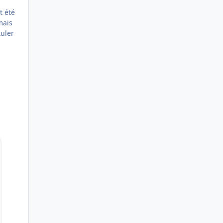
t été
mais
tuler