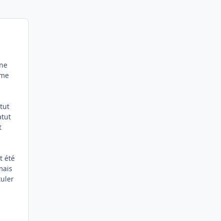
nne
 me
tut
atut
t
t été
mais
tuler