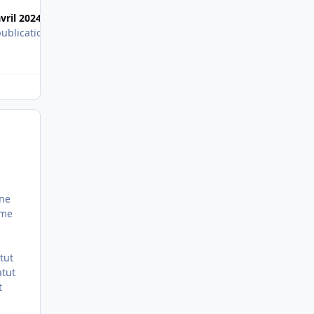
avril 2024
15 avril 2024
publications
2 publications
nne
 me
tut
atut
t