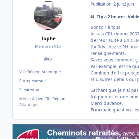
Publication:
2 juin
2 juin
Il y a 2 heures, Volde
Bonsoir à tous.
Je suis CRL depuis 2007
Tophe
d'erreur suite à un CE
J'ai Rdv chez le RH po
Membre SNCF
renseignements.
6k
Savez vous comment ça 
messages
Par exemple, est ce qu
Ville:
Région Atlantique
Combien d'offre puis-je
Et d'autres détails qui 
Entreprise:
sncf
Sachant que je n'ai pa
Service:
trac
fréquentes et une ommi
Métier & Lieu:
CRL Région
Merci d'avance.
Atlantique
Principale question : e