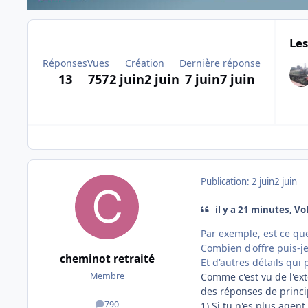
Les
Réponses
Vues
Création
Dernière réponse
13
757
2 juin
2 juin
7 juin
7 juin
Publication:
2 juin
2 juin
il y a 21 minutes, Vo
Par exemple, est ce qu
Combien d'offre puis-je
cheminot retraité
Et d'autres détails qui 
Comme c'est vu de l'ex
Membre
des réponses de princi
790
1) Si tu n'es plus agen
messages