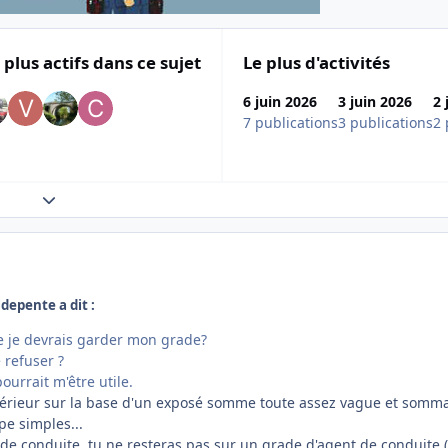
 plus actifs dans ce sujet
Le plus d'activités
6 juin 2026
3 juin 2026
2 
7 publications
3 publications
2 
Expand topic overview
ldepente a dit :
e je devrais garder mon grade?
 refuser ?
pourrait m'être utile.
térieur sur la base d'un exposé somme toute assez vague et somma
pe simples...
t de conduite, tu ne resteras pas sur un grade d'agent de conduite (