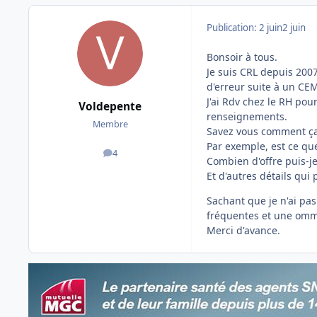
Publication:
2 juin
2 juin
Bonsoir à tous.
Je suis CRL depuis 2007
d'erreur suite à un CE
J'ai Rdv chez le RH po
Voldepente
renseignements.
Membre
Savez vous comment ça 
Par exemple, est ce qu
4
messages
Combien d'offre puis-je
Et d'autres détails qui 
Sachant que je n'ai pa
fréquentes et une ommi
Merci d'avance.