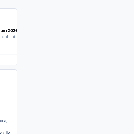
Most Popular Posts
juin 2026
7 juin 2026
publications
1 publication
ire,
grille