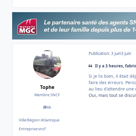
Publication:
3 juin
3 juin
Il y a 3 heures, fabric
Si je lis bien, il était 
faire des erreurs. Perso,
Tophe
au lieu d'attendre une 
Oui, mais tout se discut
Membre SNCF
6k
messages
Ville:
Région Atlantique
Entreprise:
sncf