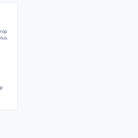
trop
lus.
op