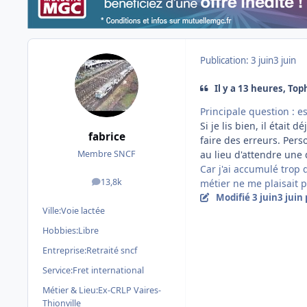
Publication:
3 juin
3 juin
Il y a 13 heures, Toph
Principale question : e
Si je lis bien, il était 
fabrice
faire des erreurs. Perso,
au lieu d'attendre une 
Membre SNCF
Car j'ai accumulé trop
13,8k
métier ne me plaisait p
messages
Modifié
3 juin
3 juin
Ville:
Voie lactée
Hobbies:
Libre
Entreprise:
Retraité sncf
Service:
Fret international
Métier & Lieu:
Ex-CRLP Vaires-
Thionville