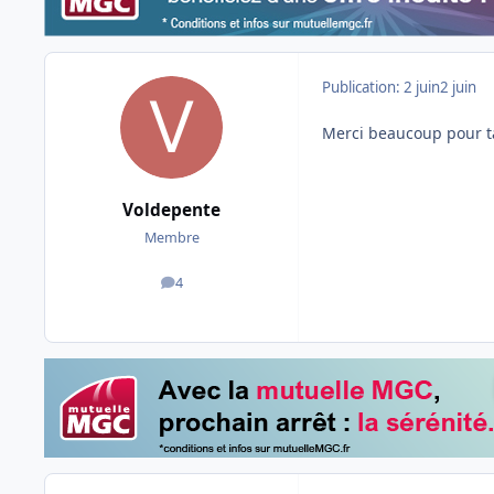
Publication:
2 juin
2 juin
Merci beaucoup pour t
Voldepente
Membre
4
messages