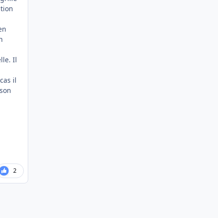
tion
 en
n
le. Il
cas il
 son
2