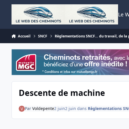
Aller au contenu
Le 
Accueil
SNCF
Règlementations SNCF... du travail, de la p
Descente de machine
Par
Voldepente
2 juin
2 juin
dans
Règlementations SNCF.