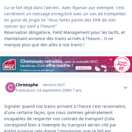
Ca se fait dejà dans l'aérien.. Avec Ryanair par exemple, c'est
carrément un message enregistré avec un son de trompettes
en guise de jingle lol "Vous faites partie des XX% de vols
ryanair qui sont a l'heure!"
Réservation obligatoire, Yield Management pour les tarifs, et
maintenant annonce des trains arrivés à l'heure... Il ne
manque plus que des ailes à nos trains !
Author stats
Christophe
Membre SNCF
Publication:
24 septembre 2008
17 ans
Signaler quand nos trains arrivent à l'heure c'est reconnaitre,
d'une certaine façon, que nous sommes généralement
incapables de respecter nos contrats de transport (Cela
correspond bien à l'exemple du transport aérien cité par
Korto) puisque cela donne l'impression que ce fait est