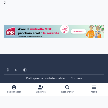
Light Mode
Dark Mode
System Preference
Politique de confidentialité
Cookies
www.cheminots.net - Forum Libre depuis 2003
Powered by
Invision Community
Se connecter
S’inscrire
Rechercher
Menu