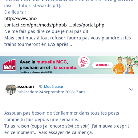
(asct = futurs stewards pff).
D'ailleurs :
http://www.pnc-
contact.com/pnc/mods/phpbb_...ples/portal.php
Ne me fais pas dire ce que je n'ai pas dit.
Mais continuez à tout refuser, faudra pas vous plaindre si les
trains tourneront en EAS après...
Author stats
assouan
Modérateur
Publication:
24 septembre 2008
17 ans
Assouan pas besoin de t'enflammer dans tous tes posts
comme tu fais depuis une semaine...
Tu as raison (oups j'ai encore sévi ce soir). J'ai mauvais esprit
en ce moment... Vais essayer de calmer ça.