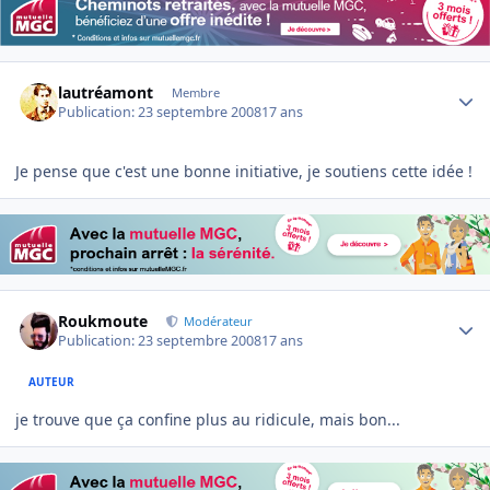
Author stats
lautréamont
Membre
Publication:
23 septembre 2008
17 ans
Je pense que c'est une bonne initiative, je soutiens cette idée !
Author stats
Roukmoute
Modérateur
Publication:
23 septembre 2008
17 ans
AUTEUR
je trouve que ça confine plus au ridicule, mais bon...