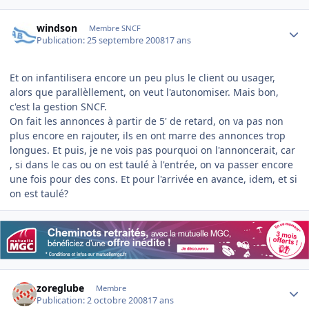
Author stats
windson
Membre SNCF
Publication:
25 septembre 2008
17 ans
Et on infantilisera encore un peu plus le client ou usager,
alors que parallèllement, on veut l'autonomiser. Mais bon,
c'est la gestion SNCF.
On fait les annonces à partir de 5' de retard, on va pas non
plus encore en rajouter, ils en ont marre des annonces trop
longues. Et puis, je ne vois pas pourquoi on l'annoncerait, car
, si dans le cas ou on est taulé à l'entrée, on va passer encore
une fois pour des cons. Et pour l'arrivée en avance, idem, et si
on est taulé?
Author stats
zoreglube
Membre
Publication:
2 octobre 2008
17 ans