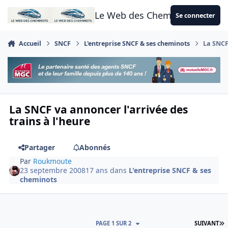
Aller au contenu
Le Web des Cheminots
Se connecter
Accueil
SNCF
L'entreprise SNCF & ses cheminots
La SNCF
La SNCF va annoncer l'arrivée des
trains à l'heure
Partager
Abonnés
Par
Roukmoute
23 septembre 2008
17 ans
dans
L'entreprise SNCF & ses
cheminots
D
PAGE 1 SUR 2
SUIVANT