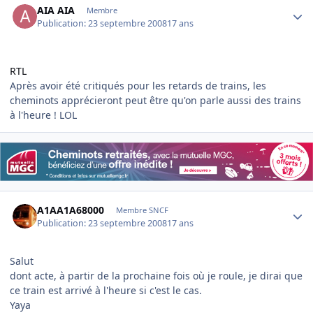
AIA AIA
Membre
Publication:
23 septembre 2008
17 ans
RTL
Après avoir été critiqués pour les retards de trains, les
cheminots apprécieront peut être qu'on parle aussi des trains
à l'heure ! LOL
Author stats
A1AA1A68000
Membre SNCF
Publication:
23 septembre 2008
17 ans
Salut
dont acte, à partir de la prochaine fois où je roule, je dirai que
ce train est arrivé à l'heure si c'est le cas.
Yaya