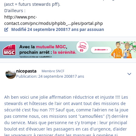
(asct = futurs stewards pff).
D'ailleurs :
http://www.pnc-
contact.com/pnc/mods/phpbb_...ples/portal.php
Modifié
24 septembre 2008
17 ans
par assouan
Author stats
nicopasta
Membre SNCF
Publication:
24 septembre 2008
17 ans
Ah ben voici une jolie affirmation réductrice et injuste !!!! Les
stewards et hôtesses de l'air ont avant tout des missions de
sécurité c'est fou non ??? Sauf que, comme l'aérien ne la joue
pas comme nous, ces missions sont "camouflées" (?) derrière
du service. Mais que personne ne s'y trompe : leur principal
boulot est d'évacuer les passagers en cas d'urgence, d'aider
les voyageurs à respirer dans les masques à oxygène si