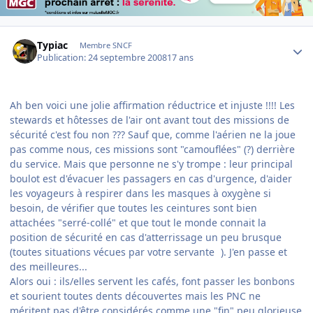
Author stats
Typiac
Membre SNCF
Publication:
24 septembre 2008
17 ans
Ah ben voici une jolie affirmation réductrice et injuste !!!! Les
stewards et hôtesses de l'air ont avant tout des missions de
sécurité c'est fou non ??? Sauf que, comme l'aérien ne la joue
pas comme nous, ces missions sont "camouflées" (?) derrière
du service. Mais que personne ne s'y trompe : leur principal
boulot est d'évacuer les passagers en cas d'urgence, d'aider
les voyageurs à respirer dans les masques à oxygène si
besoin, de vérifier que toutes les ceintures sont bien
attachées "serré-collé" et que tout le monde connait la
position de sécurité en cas d'atterrissage un peu brusque
(toutes situations vécues par votre servante
). J'en passe et
des meilleures...
Alors oui : ils/elles servent les cafés, font passer les bonbons
et sourient toutes dents découvertes mais les PNC ne
méritent pas d'être considérés comme une "fin" peu glorieuse