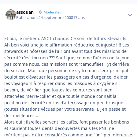
Author stats
assouan
Modérateur
Publication:
24 septembre 2008
17 ans
Et oui, le métier d'ASCT change. Ce sont de futurs Stewards.
Ah ben voici une jolie affirmation réductrice et injuste !!!! Les
stewards et hôtesses de l'air ont avant tout des missions de
sécurité c'est fou non ??? Sauf que, comme l'aérien ne la joue
pas comme nous, ces missions sont "camouflées" (?) derrière
du service. Mais que personne ne s'y trompe : leur principal
boulot est d'évacuer les passagers en cas d'urgence, d'aider
les voyageurs à respirer dans les masques à oxygène si
besoin, de vérifier que toutes les ceintures sont bien
attachées "serré-collé" et que tout le monde connait la
position de sécurité en cas d'atterrissage un peu brusque
(toutes situations vécues par votre servante
). J'en passe et
des meilleures...
Alors oui : ils/elles servent les cafés, font passer les bonbons
et sourient toutes dents découvertes mais les PNC ne
méritent pas d'être considérés comme une "fin" peu glorieuse