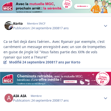
Author stats
Korto
Membre SNCF
Publication:
24 septembre 2008
17 ans
Ca se fait dejà dans l'aérien.. Avec Ryanair par exemple, c'est
carrément un message enregistré avec un son de trompettes
en guise de jingle lol "Vous faites partie des XX% de vols
ryanair qui sont a l'heure!"
Modifié
24 septembre 2008
17 ans
par Korto
Author stats
AIA AIA
Membre
Publication:
24 septembre 2008
17 ans