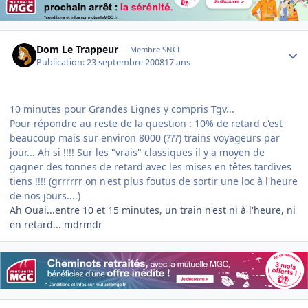
Author stats
Dom Le Trappeur
Membre SNCF
Publication:
23 septembre 2008
17 ans
10 minutes pour Grandes Lignes y compris Tgv...
Pour répondre au reste de la question : 10% de retard c'est
beaucoup mais sur environ 8000 (???) trains voyageurs par
jour... Ah si !!!! Sur les "vrais" classiques il y a moyen de
gagner des tonnes de retard avec les mises en têtes tardives
tiens !!!! (grrrrrr on n'est plus foutus de sortir une loc à l'heure
de nos jours....)
Ah Ouai...entre 10 et 15 minutes, un train n'est ni à l'heure, ni
en retard... mdrmdr
Author stats