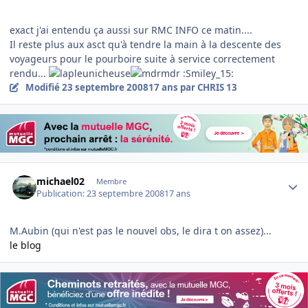
exact j'ai entendu ça aussi sur RMC INFO ce matin....
Il reste plus aux asct qu'à tendre la main à la descente des
voyageurs pour le pourboire suite à service correctement
rendu...
:Smiley_15:
Modifié
23 septembre 2008
17 ans
par CHRIS 13
Author stats
michael02
Membre
Publication:
23 septembre 2008
17 ans
M.Aubin (qui n'est pas le nouvel obs, le dira t on assez)...
le blog