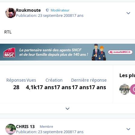
Author stats
Roukmoute
Modérateur
Publication:
23 septembre 2008
17 ans
RTL
Les pl
Réponses
Vues
Création
Dernière réponse
28
4,1k
17 ans
17 ans
17 ans
17 ans
Expand topic overview
Author stats
CHRIS 13
Membre
Publication:
23 septembre 2008
17 ans