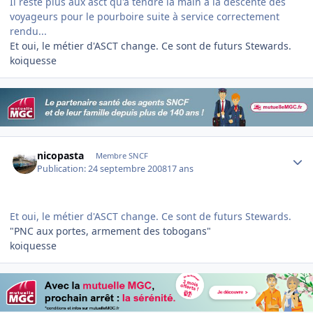
Il reste plus aux asct qu'à tendre la main à la descente des
voyageurs pour le pourboire suite à service correctement
rendu...
Et oui, le métier d'ASCT change. Ce sont de futurs Stewards.
koiquesse
Author stats
nicopasta
Membre SNCF
Publication:
24 septembre 2008
17 ans
Et oui, le métier d'ASCT change. Ce sont de futurs Stewards.
"PNC aux portes, armement des tobogans"
koiquesse