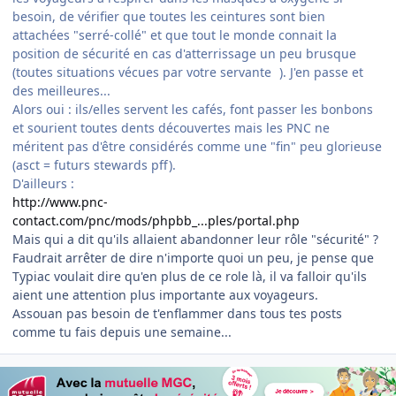
besoin, de vérifier que toutes les ceintures sont bien
attachées "serré-collé" et que tout le monde connait la
position de sécurité en cas d'atterrissage un peu brusque
(toutes situations vécues par votre servante
). J'en passe et
des meilleures...
Alors oui : ils/elles servent les cafés, font passer les bonbons
et sourient toutes dents découvertes mais les PNC ne
méritent pas d'être considérés comme une "fin" peu glorieuse
(asct = futurs stewards pff).
D'ailleurs :
http://www.pnc-
contact.com/pnc/mods/phpbb_...ples/portal.php
Mais qui a dit qu'ils allaient abandonner leur rôle "sécurité" ?
Faudrait arrêter de dire n'importe quoi un peu, je pense que
Typiac voulait dire qu'en plus de ce role là, il va falloir qu'ils
aient une attention plus importante aux voyageurs.
Assouan pas besoin de t'enflammer dans tous tes posts
comme tu fais depuis une semaine...