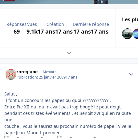
Les pl
Réponses
Vues
Création
Dernière réponse
69
9,1k
17 ans
17 ans
17 ans
17 ans
Expand topic overview
Author stats
zoreglube
Membre
Publication:
25 janvier 2009
17 ans
Salut ,
Il font un concours les papes ou quoi ?????????????? .
Entre Pie XII qui qui n'avait pas trop bougé le petit doigt
pendant ces tristes événements , et Benoit XVI qui en rajoute
une
couche , vous le saurez au prochain numéro de pape . Vive le
pape Jean-Marie L premier ...