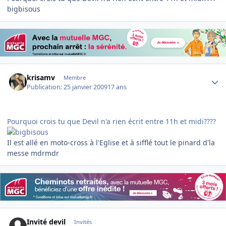
bigbisous
Author stats
krisamv
Membre
Publication:
25 janvier 2009
17 ans
Pourquoi crois tu que Devil n'a rien écrit entre 11h et midi????
Il est allé en moto-cross à l'Eglise et à sifflé tout le pinard d'la
messe mdrmdr
Invité devil
Invités