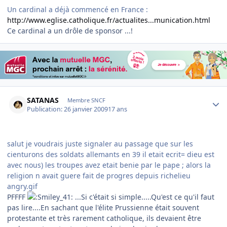
Un cardinal a déjà commencé en France :
http://www.eglise.catholique.fr/actualites...munication.html
Ce cardinal a un drôle de sponsor ...!
Author stats
SATANAS
Membre SNCF
Publication:
26 janvier 2009
17 ans
salut je voudrais juste signaler au passage que sur les
cienturons des soldats allemants en 39 il etait ecrit= dieu est
avec nous) les troupes avez etait benie par le pape ; alors la
religion n avait guere fait de progres depuis richelieu
angry.gif
PFFFF
...Si c'était si simple.....Qu'est ce qu'il faut
pas lire....En sachant que l'élite Prussienne était souvent
protestante et très rarement catholique, ils devaient être