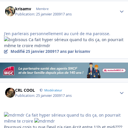
Author stats
krisamv
Membre
Publication:
25 janvier 2009
17 ans
J'en parlerais personnellement au curé de ma paroisse.
Ca fait hyper sérieux quand tu dis ça, on pourrait
même te croire mdrmdr
Modifié
25 janvier 2009
17 ans
par krisamv
Author stats
CRL COOL
Modérateur
Publication:
25 janvier 2009
17 ans
Ca fait hyper sérieux quand tu dis ça, on pourrait
même te croire
Pourquoi crois tu que Devil n'a rien écrit entre 11h et midi????