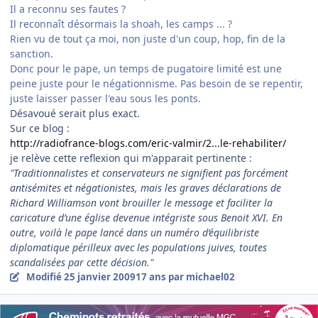
Il a reconnu ses fautes ?
Il reconnaît désormais la shoah, les camps ... ?
Rien vu de tout ça moi, non juste d'un coup, hop, fin de la
sanction.
Donc pour le pape, un temps de pugatoire limité est une
peine juste pour le négationnisme. Pas besoin de se repentir,
juste laisser passer l'eau sous les ponts.
Désavoué serait plus exact.
Sur ce blog :
http://radiofrance-blogs.com/eric-valmir/2...le-rehabiliter/
je relève cette reflexion qui m'apparait pertinente :
"Traditionnalistes et conservateurs ne signifient pas forcément
antisémites et négationistes, mais les graves déclarations de
Richard Williamson vont brouiller le message et faciliter la
caricature d’une église devenue intégriste sous Benoit XVI. En
outre, voilà le pape lancé dans un numéro d’équilibriste
diplomatique périlleux avec les populations juives, toutes
scandalisées par cette décision."
Modifié
25 janvier 2009
17 ans
par michael02