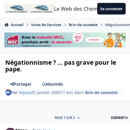
Aller au contenu
Le Web des Cheminots
Se connecter
Accueil
Voies de Services
Brin de causette
Négationnisme
Négationnisme ? ... pas grave pour le
pape.
Partager
Abonnés
Par
Nipou
25 janvier 2009
17 ans
dans
Brin de causette
D
PAGE 1 SUR 3
SUIVANT
Author stats