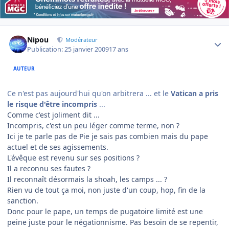
Author stats
Nipou
Modérateur
Publication:
25 janvier 2009
17 ans
AUTEUR
Ce n'est pas aujourd'hui qu'on arbitrera ... et le
Vatican a pris
le risque d'être incompris
...
Comme c'est joliment dit ...
Incompris, c'est un peu léger comme terme, non ?
Ici je te parle pas de Pie je sais pas combien mais du pape
actuel et de ses agissements.
L'évêque est revenu sur ses positions ?
Il a reconnu ses fautes ?
Il reconnaît désormais la shoah, les camps ... ?
Rien vu de tout ça moi, non juste d'un coup, hop, fin de la
sanction.
Donc pour le pape, un temps de pugatoire limité est une
peine juste pour le négationnisme. Pas besoin de se repentir,