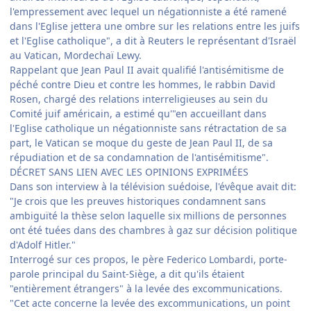
l'empressement avec lequel un négationniste a été ramené
dans l'Eglise jettera une ombre sur les relations entre les juifs
et l'Eglise catholique", a dit à Reuters le représentant d'Israël
au Vatican, Mordechaï Lewy.
Rappelant que Jean Paul II avait qualifié l'antisémitisme de
péché contre Dieu et contre les hommes, le rabbin David
Rosen, chargé des relations interreligieuses au sein du
Comité juif américain, a estimé qu'"en accueillant dans
l'Eglise catholique un négationniste sans rétractation de sa
part, le Vatican se moque du geste de Jean Paul II, de sa
répudiation et de sa condamnation de l'antisémitisme".
DÉCRET SANS LIEN AVEC LES OPINIONS EXPRIMÉES
Dans son interview à la télévision suédoise, l'évêque avait dit:
"Je crois que les preuves historiques condamnent sans
ambiguïté la thèse selon laquelle six millions de personnes
ont été tuées dans des chambres à gaz sur décision politique
d'Adolf Hitler."
Interrogé sur ces propos, le père Federico Lombardi, porte-
parole principal du Saint-Siège, a dit qu'ils étaient
"entièrement étrangers" à la levée des excommunications.
"Cet acte concerne la levée des excommunications, un point