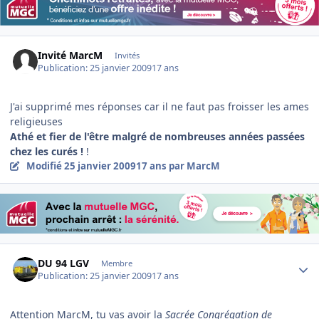
Invité MarcM
Invités
Publication:
25 janvier 2009
17 ans
J'ai supprimé mes réponses car il ne faut pas froisser les ames
religieuses
Athé et fier de l'être malgré de nombreuses années passées
chez les curés
!
!
Modifié
25 janvier 2009
17 ans
par MarcM
Author stats
DU 94 LGV
Membre
Publication:
25 janvier 2009
17 ans
Attention MarcM, tu vas avoir la
Sacrée Congrégation de