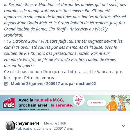
la Seconde Guerre Mondiale et durant les années qui ont suivi, des
centaines de manifestations d’estime envers Pie XII ont été
apportées à son égard de la part des plus hautes autorités d’Israël
depuis Mme Golda Meir et le Grand Rabbin de Jérusalem, jusqu’au
Grand Rabbin de Rome, Elio Toaff » (Interview au Weekly
Standard).
• 13 Octobre 2008 : Plusieurs Juifs italiens témoignent devant les
caméras avoir été sauvés par des membres de l'Eglise, avec le
soutien de Pie XII, lors des persécutions nazies. Parmi eux,
Emanuele Pacifici, le fils de Riccardo Pacifici, rabbin de Gênes
durant la guerre .
Ce n'est pas aujourd'hui qu'on arbitrera ... et le Vatican a pris
le risque d'être incompris ...
Modifié
25 janvier 2009
17 ans
par michael02
Author stats
cheyenne44
Membre SNCF
Publication:
25 janvier 2009
17 ans