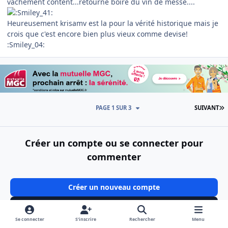
vachement content...retourne boire du vin de messe....
Heureusement krisamv est la pour la vérité historique mais je
crois que c'est encore bien plus vieux comme devise!
:Smiley_04:
D
PAGE 1 SUR 3
SUIVANT
Créer un compte ou se connecter pour
commenter
Créer un nouveau compte
Connectez-vous maintenant
Se connecter
S’inscrire
Rechercher
Menu