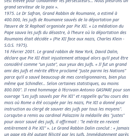
s’est élevée pour condamner les persécuteurs… Nous pleurons un
grand serviteur de la paix ».
1975. Le Dr Safran, Grand Rabbin de Roumanie, a estimé à
400.000, les juifs de Roumanie sauvés de la déportation par
l’œuvre de St Raphaël organisée par Pie XII. « La médiation du
Pape sauva les juifs du désastre, à l’heure où la déportation des
Roumains était décidée » (Pie XII face aux nazis, Charles Klein -
S.O.S. 1975).
16 Février 2001. Le grand rabbin de New York, David Dalin,
déclare que Pie XII était injustement attaqué alors qu’il peut être
considéré comme “un juste”, aux yeux des Juifs. « Il fut un grand
ami des Juifs et mérite d’être proclamé “Juste parmi les Nations”
parce qu’il a sauvé beaucoup de mes coreligionnaires, bien plus
même que Schindler… Selon certaines statistiques, au moins
800.000". Il rend hommage à l’écrivain Antonio GASPARI pour son
ouvrage "Les juifs sauvés par Pie XII" et rappelle qu’"au cours des
mois où Rome a été occupée par les nazis, Pie XII a donné pour
instruction au clergé de sauver des juifs par tous les moyens".
Lorsqu’on a remis au cardinal Palazzini la médaille des "justes"
pour avoir sauvé des juifs, il affirmait : "le mérite en revient
entièrement à Pie XII" ». Le Grand Rabbin Dalin conclut : « Jamais
un pape n’a été autant félicité par les Juifs. Immédiatement après