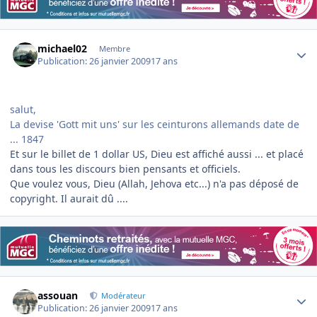
Author stats
michael02
Membre
Publication:
26 janvier 2009
17 ans
salut,
La devise 'Gott mit uns' sur les ceinturons allemands date de
... 1847
Et sur le billet de 1 dollar US, Dieu est affiché aussi ... et placé
dans tous les discours bien pensants et officiels.
Que voulez vous, Dieu (Allah, Jehova etc...) n'a pas déposé de
copyright. Il aurait dû ....
Author stats
assouan
Modérateur
Publication:
26 janvier 2009
17 ans