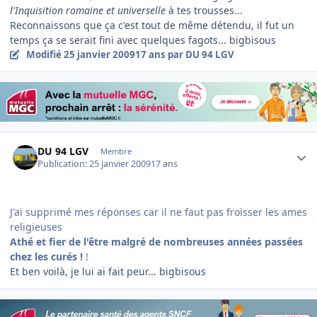
l'Inquisition romaine et universelle
à tes trousses...
Reconnaissons que ça c'est tout de même détendu, il fut un
temps ça se serait fini avec quelques fagots... bigbisous
Modifié
25 janvier 2009
17 ans
par DU 94 LGV
Author stats
DU 94 LGV
Membre
Publication:
25 janvier 2009
17 ans
J'ai supprimé mes réponses car il ne faut pas froisser les ames
religieuses
Athé et fier de l'être malgré de nombreuses années passées
chez les curés
!
!
Et ben voilà, je lui ai fait peur... bigbisous