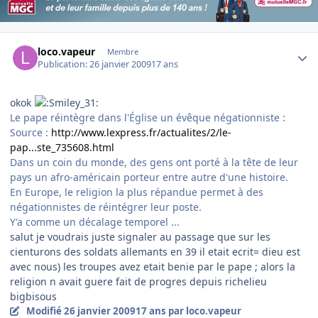
Author stats
loco.vapeur
Membre
Publication:
26 janvier 2009
17 ans
okok
Le pape réintègre dans l'Église un évêque négationniste :
Source :
http://www.lexpress.fr/actualites/2/le-
pap...ste_735608.html
Dans un coin du monde, des gens ont porté à la tête de leur
pays un afro-américain porteur entre autre d'une histoire.
En Europe, le religion la plus répandue permet à des
négationnistes de réintégrer leur poste.
Y'a comme un décalage temporel ...
salut je voudrais juste signaler au passage que sur les
cienturons des soldats allemants en 39 il etait ecrit= dieu est
avec nous) les troupes avez etait benie par le pape ; alors la
religion n avait guere fait de progres depuis richelieu
bigbisous
Modifié
26 janvier 2009
17 ans
par loco.vapeur