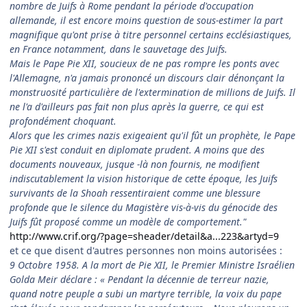
nombre de Juifs à Rome pendant la période d'occupation
allemande, il est encore moins question de sous-estimer la part
magnifique qu'ont prise à titre personnel certains ecclésiastiques,
en France notamment, dans le sauvetage des Juifs.
Mais le Pape Pie XII, soucieux de ne pas rompre les ponts avec
l'Allemagne, n'a jamais prononcé un discours clair dénonçant la
monstruosité particulière de l'extermination de millions de Juifs. Il
ne l'a d'ailleurs pas fait non plus après la guerre, ce qui est
profondément choquant.
Alors que les crimes nazis exigeaient qu'il fût un prophète, le Pape
Pie XII s'est conduit en diplomate prudent. A moins que des
documents nouveaux, jusque -là non fournis, ne modifient
indiscutablement la vision historique de cette époque, les Juifs
survivants de la Shoah ressentiraient comme une blessure
profonde que le silence du Magistère vis-à-vis du génocide des
Juifs fût proposé comme un modèle de comportement."
http://www.crif.org/?page=sheader/detail&a...223&artyd=9
et ce que disent d'autres personnes non moins autorisées :
9 Octobre 1958. A la mort de Pie XII, le Premier Ministre Israélien
Golda Meir déclare : « Pendant la décennie de terreur nazie,
quand notre peuple a subi un martyre terrible, la voix du pape