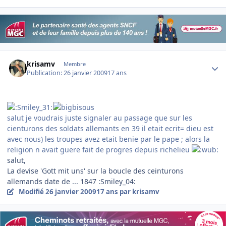
Author stats
krisamv
Membre
Publication:
26 janvier 2009
17 ans
salut je voudrais juste signaler au passage que sur les
cienturons des soldats allemants en 39 il etait ecrit= dieu est
avec nous) les troupes avez etait benie par le pape ; alors la
religion n avait guere fait de progres depuis richelieu
salut,
La devise 'Gott mit uns' sur la boucle des ceinturons
allemands date de ... 1847 :Smiley_04:
Modifié
26 janvier 2009
17 ans
par krisamv