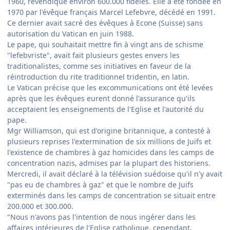
1960, revendique environ 600.000 fidèles. Elle a été fondée en
1970 par l'évêque français Marcel Lefebvre, décédé en 1991.
Ce dernier avait sacré des évêques à Econe (Suisse) sans
autorisation du Vatican en juin 1988.
Le pape, qui souhaitait mettre fin à vingt ans de schisme
"lefebvriste", avait fait plusieurs gestes envers les
traditionalistes, comme ses initiatives en faveur de la
réintroduction du rite traditionnel tridentin, en latin.
Le Vatican précise que les excommunications ont été levées
après que les évêques eurent donné l'assurance qu'ils
acceptaient les enseignements de l'Eglise et l'autorité du
pape.
Mgr Williamson, qui est d'origine britannique, a contesté à
plusieurs reprises l'extermination de six millions de Juifs et
l'existence de chambres à gaz homicides dans les camps de
concentration nazis, admises par la plupart des historiens.
Mercredi, il avait déclaré à la télévision suédoise qu'il n'y avait
"pas eu de chambres à gaz" et que le nombre de Juifs
exterminés dans les camps de concentration se situait entre
200.000 et 300.000.
"Nous n'avons pas l'intention de nous ingérer dans les
affaires intérieures de l'Eglise catholique, cependant,