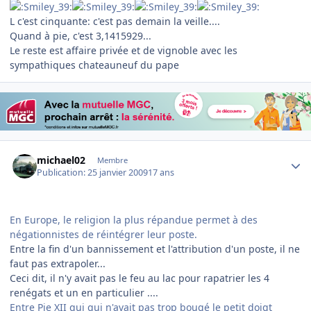
L c'est cinquante: c'est pas demain la veille....
Quand à pie, c'est 3,1415929...
Le reste est affaire privée et de vignoble avec les
sympathiques chateauneuf du pape
Author stats
michael02
Membre
Publication:
25 janvier 2009
17 ans
En Europe, le religion la plus répandue permet à des
négationnistes de réintégrer leur poste.
Entre la fin d'un bannissement et l'attribution d'un poste, il ne
faut pas extrapoler...
Ceci dit, il n'y avait pas le feu au lac pour rapatrier les 4
renégats et un en particulier ....
Entre Pie XII qui qui n'avait pas trop bougé le petit doigt