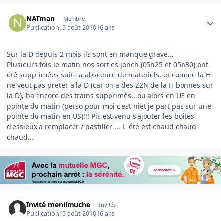
Author stats
NATman
Membre
Publication:
5 août 2010
16 ans
Sur la D depuis 2 mois ils sont en manque grave...
Plusieurs fois le matin nos sorties jonch (05h25 et 05h30) ont
été supprimées suite a abscence de materiels, et comme la H
ne veut pas preter a la D (car on a des Z2N de la H bonnes sur
la D), ba encore des trains supprimés...ou alors en US en
pointe du matin (perso pour moi c'est niet je part pas sur une
pointe du matin en US)!!! Pis est venu s'ajouter les boites
d'essieux a remplacer / pastiller ... L' été est chaud chaud
chaud...
Invité menilmuche
Invités
Publication:
5 août 2010
16 ans