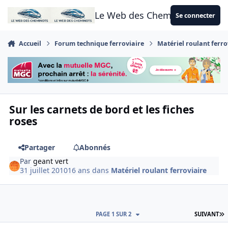
Aller au contenu
Le Web des Cheminots
Se connecter
Accueil
Forum technique ferroviaire
Matériel roulant ferro
Sur les carnets de bord et les fiches
roses
Partager
Abonnés
Par
geant vert
31 juillet 2010
16 ans
dans
Matériel roulant ferroviaire
D
PAGE 1 SUR 2
SUIVANT
Author stats