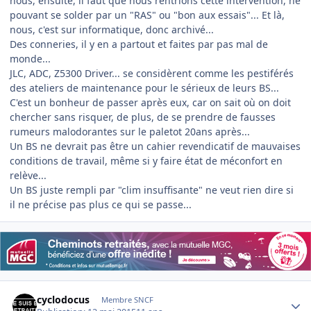
nous, ensuite, il faut que nous rentrions cette intervention, ne
pouvant se solder par un "RAS" ou "bon aux essais"... Et là,
nous, c'est sur informatique, donc archivé...
Des conneries, il y en a partout et faites par pas mal de
monde...
JLC, ADC, Z5300 Driver... se considèrent comme les pestiférés
des ateliers de maintenance pour le sérieux de leurs BS...
C'est un bonheur de passer après eux, car on sait où on doit
chercher sans risquer, de plus, de se prendre de fausses
rumeurs malodorantes sur le paletot 20ans après...
Un BS ne devrait pas être un cahier revendicatif de mauvaises
conditions de travail, même si y faire état de méconfort en
relève...
Un BS juste rempli par "clim insuffisante" ne veut rien dire si
il ne précise pas plus ce qui se passe...
Author stats
cyclodocus
Membre SNCF