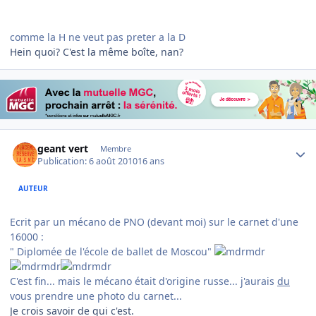
comme la H ne veut pas preter a la D
Hein quoi? C'est la même boîte, nan?
Author stats
geant vert
Membre
Publication:
6 août 2010
16 ans
AUTEUR
Ecrit par un mécano de PNO (devant moi) sur le carnet d'une
16000 :
" Diplomée de l'école de ballet de Moscou"
C'est fin... mais le mécano était d'origine russe... j'aurais
du
vous prendre une photo du carnet...
Je crois savoir de qui c'est.