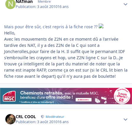
NATman
Membre
Publication:
3 août 2010
16 ans
Mais pour être sûr, c'est repris à la fiche rose ??
Hello,
Avec les mouvements de Z2N en ce moment dû a l'arrivée
tardive des NAT, il y a des Z2N de la C qui sont a
Joncherolles,pour faire de la H. Il suffit que le permanant IDF
s'embrouille les crayons et hop, une Z2N ligne C sur la D...Je
trouve ça intelligent de la part du materiel de noter que la
rame est inapte RATP, comme ça on est sur (si le CRL lit bien la
fiche rose avant le depart) qu'il n'y aura pas de boulette!
Author stats
CRL COOL
Modérateur
Publication:
3 août 2010
16 ans