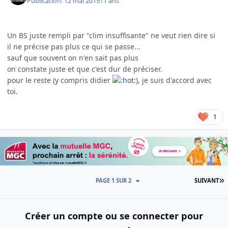
Publication:
12 mai 2015
11 ans
Un BS juste rempli par "clim insuffisante" ne veut rien dire si
il ne précise pas plus ce qui se passe...
sauf que souvent on n'en sait pas plus
on constate juste et que c'est dur de préciser.
pour le reste (y compris didier
), je suis d'accord avec
toi.
1
D
PAGE 1 SUR 2
SUIVANT
Créer un compte ou se connecter pour