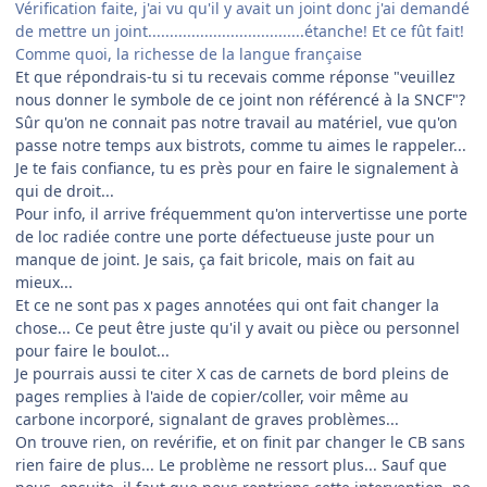
Vérification faite, j'ai vu qu'il y avait un joint donc j'ai demandé
de mettre un joint....................................étanche! Et ce fût fait!
Comme quoi, la richesse de la langue française
​Et que répondrais-tu si tu recevais comme réponse "veuillez
nous donner le symbole de ce joint non référencé à la SNCF"?
Sûr qu'on ne connait pas notre travail au matériel, vue qu'on
passe notre temps aux bistrots, comme tu aimes le rappeler...
Je te fais confiance, tu es près pour en faire le signalement à
qui de droit...
Pour info, il arrive fréquemment qu'on intervertisse une porte
de loc radiée contre une porte défectueuse juste pour un
manque de joint. Je sais, ça fait bricole, mais on fait au
mieux...
Et ce ne sont pas x pages annotées qui ont fait changer la
chose... Ce peut être juste qu'il y avait ou pièce ou personnel
pour faire le boulot...
Je pourrais aussi te citer X cas de carnets de bord pleins de
pages remplies à l'aide de copier/coller, voir même au
carbone incorporé, signalant de graves problèmes...
On trouve rien, on revérifie, et on finit par changer le CB sans
rien faire de plus... Le problème ne ressort plus... Sauf que