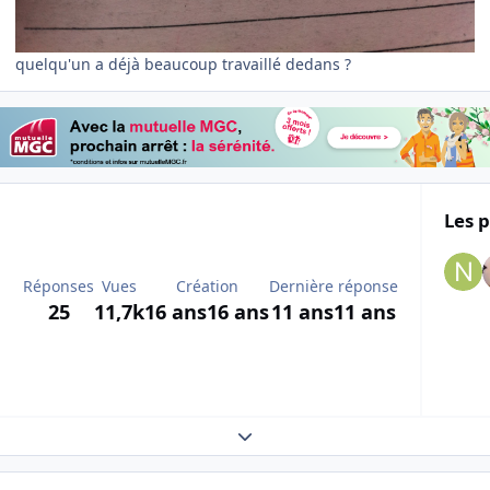
quelqu'un a déjà beaucoup travaillé dedans ?
Les p
Réponses
Vues
Création
Dernière réponse
25
11,7k
16 ans
16 ans
11 ans
11 ans
Expand topic overview