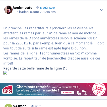
Author stats
Roukmoute
Modérateur
Publication:
8 août 2010
16 ans
En principe, les repartiteurs à Joncherolles et Villeneuve
affectent les rames par leur n° de rame et non de motrice....
les rames de la D sont numérotées selon le schéma "08 D"
pour la Z20515/16 par exemple. Rien qu'à ce moment là, il doit
voir tout de suite si la rame est apte ligne D ou non...
Les rames de la ligne H sont numérotées en "xx P" comme
Pontoise. Le répartiteur de Joncherolles dispose aussi de ces
infos!!
Regarde cette belle rame de la ligne D :
Author stats
NATman
Membre