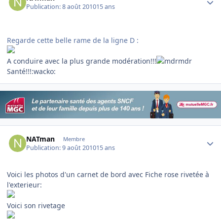
Publication:
8 août 2010
15 ans
Regarde cette belle rame de la ligne D :
A conduire avec la plus grande modération!!!
Santé!!!:wacko:
Author stats
NATman
Membre
Publication:
9 août 2010
15 ans
Voici les photos d'un carnet de bord avec Fiche rose rivetée à
l'exterieur:
Voici son rivetage