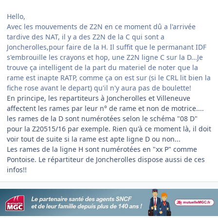
Hello,
Avec les mouvements de Z2N en ce moment dû a l'arrivée
tardive des NAT, il y a des Z2N de la C qui sont a
Joncherolles,pour faire de la H. Il suffit que le permanant IDF
s'embrouille les crayons et hop, une Z2N ligne C sur la D...Je
trouve ça intelligent de la part du materiel de noter que la
rame est inapte RATP, comme ça on est sur (si le CRL lit bien la
fiche rose avant le depart) qu'il n'y aura pas de boulette!
En principe, les repartiteurs à Joncherolles et Villeneuve
affectent les rames par leur n° de rame et non de motrice....
les rames de la D sont numérotées selon le schéma "08 D"
pour la Z20515/16 par exemple. Rien qu'à ce moment là, il doit
voir tout de suite si la rame est apte ligne D ou non...
Les rames de la ligne H sont numérotées en "xx P" comme
Pontoise. Le répartiteur de Joncherolles dispose aussi de ces
infos!!