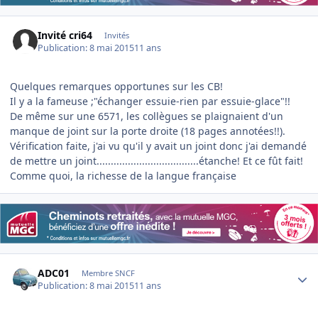
Invité cri64
Invités
Publication:
8 mai 2015
11 ans
Quelques remarques opportunes sur les CB!
Il y a la fameuse ;"échanger essuie-rien par essuie-glace"!!
De même sur une 6571, les collègues se plaignaient d'un
manque de joint sur la porte droite (18 pages annotées!!).
Vérification faite, j'ai vu qu'il y avait un joint donc j'ai demandé
de mettre un joint....................................étanche! Et ce fût fait!
Comme quoi, la richesse de la langue française
Author stats
ADC01
Membre SNCF
Publication:
8 mai 2015
11 ans