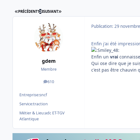
PREMIÈRE PAGE
DERNIÈRE PAGE
PRÉCÉDENT
1
2
3
SUIVANT
Publication:
29 novembre
Enfin j'ai été impressi
Enfin un
vrai
connaisse
gdem
Qui ose dire que je sui
Membre
c'est pas être chauvin q
610
messages
Entreprise:
sncf
Service:
traction
Métier & Lieu:
adc ET-TGV
Atlantique