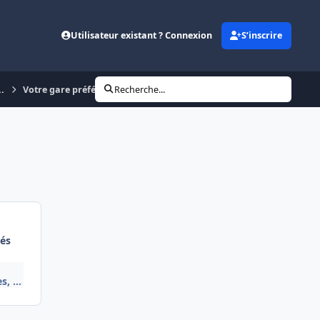
Utilisateur existant ? Connexion
S’inscrire
..
Votre gare préférée
Recherche...
és
, ...