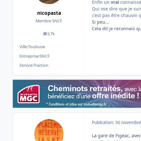
Enfin un
vrai
connaisse
Qui ose dire que je sui
nicopasta
c'est pas être chauvin q
Membre SNCF
Si peu...
Cela dit je reconnais q
3,7k
messages
Ville:
Toulouse
Entreprise:
SNCF
Service:
Traction
Publication:
30 novembre
La gare de Figeac, avec 