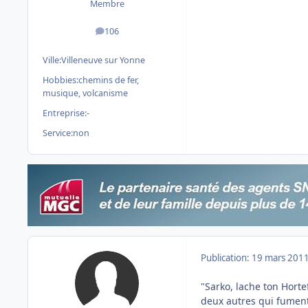
Membre
106
messages
Ville:
Villeneuve sur Yonne
Hobbies:
chemins de fer,
musique, volcanisme
Entreprise:
-
Service:
non
Publication:
19 mars 201
"Sarko, lache ton Horte
deux autres qui fument