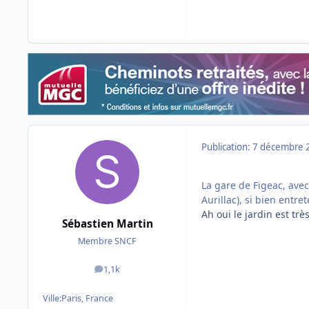
Publication:
7 décembre 
La gare de Figeac, avec 
Aurillac), si bien entre
Ah oui le jardin est trè
Sébastien Martin
Membre SNCF
1,1k
messages
Ville:
Paris, France