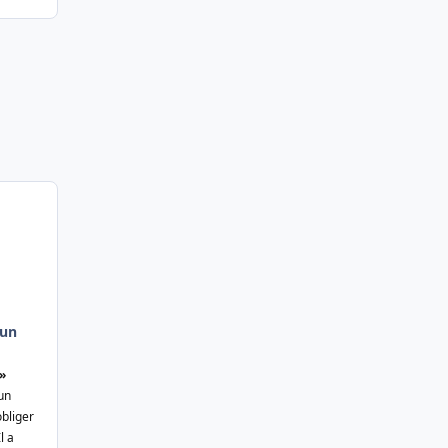
'un
 »
un
obliger
l a