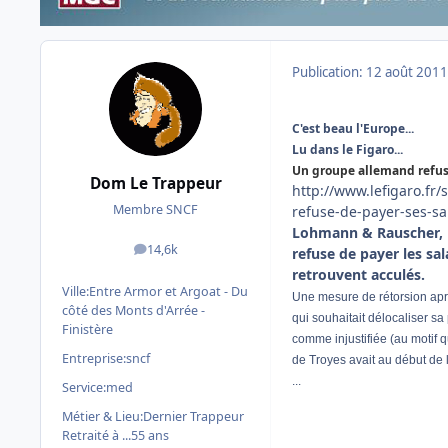
Publication:
12 août 2011
C'est beau l'Europe...
Lu dans le Figaro...
Un groupe allemand refuse
Dom Le Trappeur
http://www.lefigaro.f
Membre SNCF
refuse-de-payer-ses-sa
Lohmann & Rauscher, pr
14,6k
refuse de payer les sal
messages
retrouvent acculés.
Ville:
Entre Armor et Argoat - Du
Une mesure de rétorsion après
côté des Monts d'Arrée -
qui souhaitait délocaliser 
Finistère
comme injustifiée (au motif q
Entreprise:
sncf
de Troyes avait au début de
...
Service:
med
Métier & Lieu:
Dernier Trappeur
Retraité à ...55 ans