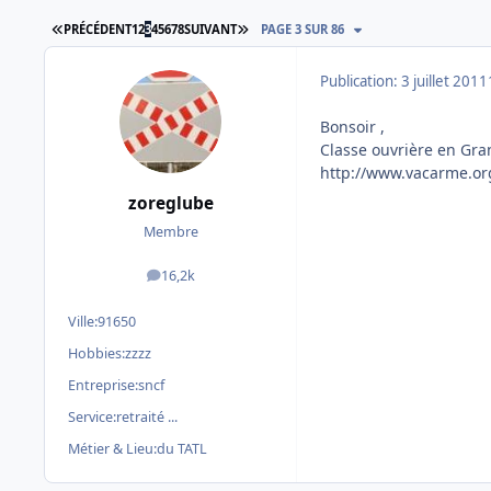
PREMIÈRE PAGE
DERNIÈRE PAGE
PRÉCÉDENT
1
2
3
4
5
6
7
8
SUIVANT
PAGE 3 SUR 86
Publication:
3 juillet 2011
Bonsoir ,
Classe ouvrière en Gra
http://www.vacarme.org
zoreglube
Membre
16,2k
messages
Ville:
91650
Hobbies:
zzzz
Entreprise:
sncf
Service:
retraité ...
Métier & Lieu:
du TATL