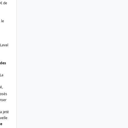
 € de
 le
 Laval
ndes
La
é,
posés
viser
a jeté
velle
te