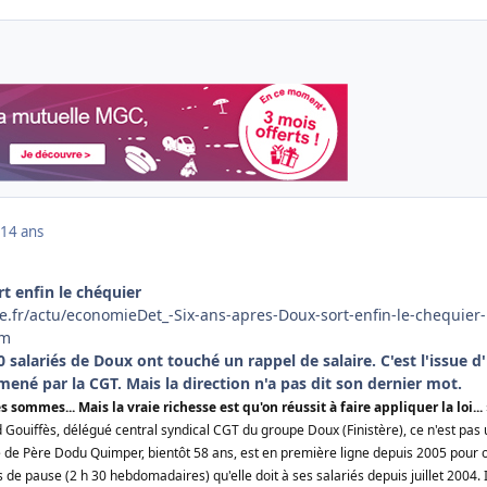
14 ans
rt enfin le chéquier
e.fr/actu/economieDet_-Six-ans-apres-Doux-sort-enfin-le-chequier-
tm
 salariés de Doux ont touché un rappel de salaire. C'est l'issue d
ené par la CGT. Mais la direction n'a pas dit son dernier mot.
s sommes... Mais la vraie richesse est qu'on réussit à faire appliquer la loi...
ouiffès, délégué central syndical CGT du groupe Doux (Finistère), ce n'est pas 
é de Père Dodu Quimper, bientôt 58 ans, est en première ligne depuis 2005 pour 
 de pause (2 h 30 hebdomadaires) qu'elle doit à ses salariés depuis juillet 2004. I