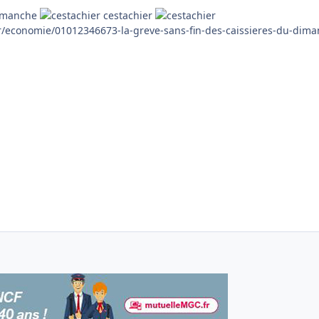
dimanche
cestachier
fr/economie/01012346673-la-greve-sans-fin-des-caissieres-du-dim