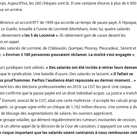
orps. Aujourd'hui, les 260 chèques sont là. D'une centaine d'euros à plus de 6 000
our en arrière.
dénonce un accord RTT de 1999 qui accorde un temps de pause payé. À l'époque,
Le Guello, travaille à l'usine de Locminé (Morbihan). Avec lui, quatre salariés
ls deviennent
« les 5 de Locminé »
. Ils obtiennent gain de cause devant les
is en appel.
des salariés de Locminé, de Châteaulin, Quimper, Plouray, Pleucadeuc, Sérent et
e.
« Environ 3 100 personnes pouvaient réclamer. La moitié s'est engagée »
,
urs juridiques sont utilisés.
« Des salariés ont été incités à retirer leurs dema
dique le syndicaliste.
Une bataille d'usure. Des salariés se lassent.
«
Il fallait se
x prud'hommes. Parfois l'audience était repoussée au dernier moment... »
ient lors des élections professionnelles en 2010. La CGT les perd. Une claque.
on confirme que la pause payée est un droit individuel acquis. La justice a tranch
e
Dumont, avocat de la CGT, abat une carte maîtresse : il accepte les calculs pro
ppels. Le groupe signe enfin un chèque de 1,162 million d'euros. Une somme à di
de blocage des augmentations de salaire, les ouvriers apprécient.
 groupe volailler, qui dément régulièrement les rumeurs insistantes de cession, 
noncé un ultime appel de la décision de la Cour de cassation, s'appuyant sur une nou
un risque important que les salariés soient contraints à nous rembourser cet