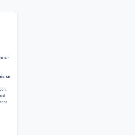
mand-
yés se
tion,
cal
tance