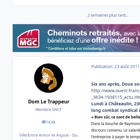
2 semaines plus tard...
Publication:
23 août 2011
Six ans après, Doux so
http://www.ouest-franc
_3634-1938115_actu.H
Dom Le Trappeur
Lundi à Châteaulin, 230
Membre SNCF
long combat syndical m
« Bien sûr, ce sont de belle
14,6k
messages
Dans la bouche de Raymond G
discours convenu. Le salari
Ville:
Entre Armor et Argoat - Du
l'entreprise à payer le temps