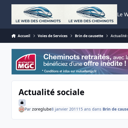
Aller au contenu
Le 
Accueil
Voies de Services
Brin de causette
Actualité 
Actualité sociale
Par
zoreglube
8 janvier 2011
15 ans
dans
Brin de caus