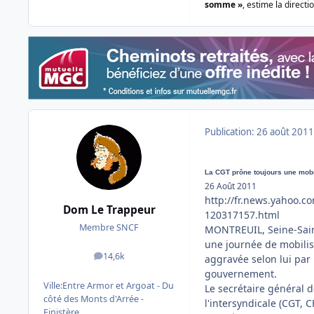
somme
»
, estime la directio
Publication:
26 août 2011
La CGT prône toujours une mobi
26 Août 2011
http://fr.news.yahoo.c
Dom Le Trappeur
120317157.html
Membre SNCF
MONTREUIL, Seine-Saint
une journée de mobilisa
14,6k
aggravée selon lui par 
messages
gouvernement.
Ville:
Entre Armor et Argoat - Du
Le secrétaire général d
côté des Monts d'Arrée -
l'intersyndicale (CGT, 
Finistère