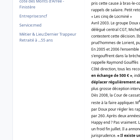
côté des Monts d'Arrée -
pris cette cause à bras-le-c
Finistère
rappels de salaire. Petit ret
Entreprise:
sncf
« Les cinq de Locminé »
Avril 2003. Le groupe Doux 
Service:
med
délégué central CGT, Michel 
Métier & Lieu:
Dernier Trappeur
contestent cette décision. I
Retraité à ...55 ans
prud'hommes de Lorient, pu
En 2005 et 2006 l'ensemble 
s'engouffrent dans la brèch
rappelle
Raymond Gouiffès
Côté direction, tous les reco
en échange de 500 € »
, in
déplacer régulièrement au
plus grosse déception interv
Dès 2008, la Cour de cassati
reste à la faire appliquer. M
par Doux pour régler les ra
par 260. Après deux années 
Happy end ? Pas vraiment. Le
un froid fin juillet. Il a an
jurisprudence.
« Il existe 