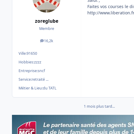
Salut ,
Faites vos courses le 
http://www.liberation.
zoreglube
Membre
16,2k
messages
Ville:
91650
Hobbies:
zzzz
Entreprise:
sncf
Service:
retraité ...
Métier & Lieu:
du TATL
1 mois plus tard...