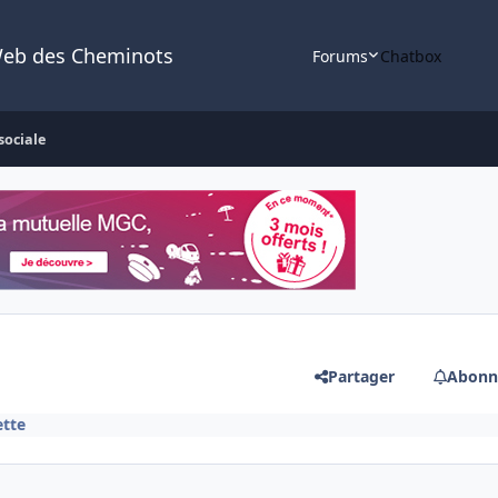
Web des Cheminots
Forums
Chatbox
sociale
Partager
Abonn
ette