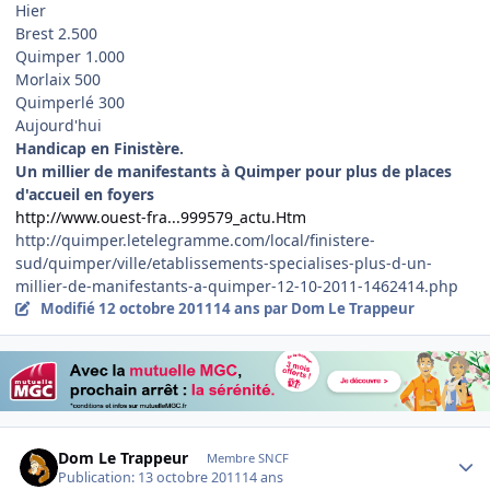
Hier
Brest 2.500
Quimper 1.000
Morlaix 500
Quimperlé 300
Aujourd'hui
Handicap en Finistère.
Un millier de manifestants à Quimper pour plus de places
d'accueil en foyers
http://www.ouest-fra...999579_actu.Htm
http://quimper.letelegramme.com/local/finistere-
sud/quimper/ville/etablissements-specialises-plus-d-un-
millier-de-manifestants-a-quimper-12-10-2011-1462414.php
Modifié
12 octobre 2011
14 ans
par Dom Le Trappeur
Author stats
Dom Le Trappeur
Membre SNCF
Publication:
13 octobre 2011
14 ans