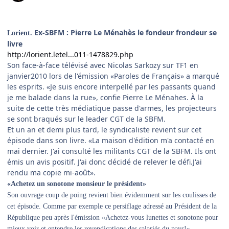
Ex-SBFM : Pierre Le Ménahès le fondeur frondeur se
Lorient.
livre
http://lorient.letel...011-1478829.php
Son face-à-face télévisé avec Nicolas Sarkozy sur TF1 en
janvier2010 lors de l'émission «Paroles de Français» a marqué
les esprits. «Je suis encore interpellé par les passants quand
je me balade dans la rue», confie Pierre Le Ménahes. À la
suite de cette très médiatique passe d'armes, les projecteurs
se sont braqués sur le leader CGT de la SBFM.
Et un an et demi plus tard, le syndicaliste revient sur cet
épisode dans son livre. «La maison d'édition m'a contacté en
mai dernier. J'ai consulté les militants CGT de la SBFM. Ils ont
émis un avis positif. J'ai donc décidé de relever le défi.J'ai
rendu ma copie mi-août».
«Achetez un sonotone monsieur le président»
Son ouvrage coup de poing revient bien évidemment sur les coulisses de
cet épisode. Comme par exemple ce persiflage adressé au Président de la
République peu après l'émission «Achetez-vous lunettes et sonotone pour
mieux voir et entendre les revendications des salariés du pays!»