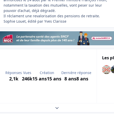
notamment la taxation des mutuelles, vont peser sur leur
pouvoir d'achat, déjà dégradé.
Il réclament une revalorisation des pensions de retraite.
Sophie Louet, édité par Yves Clarisse
Les p
Réponses
Vues
Création
Dernière réponse
2,1k
246k
15 ans
15 ans
8 ans
8 ans
Expand topic overview