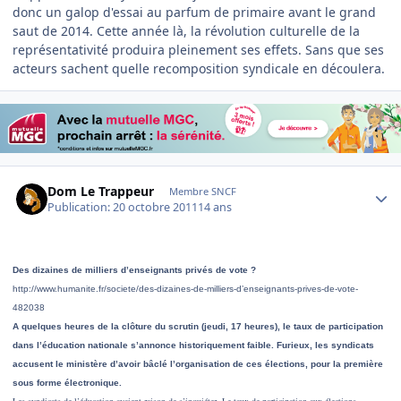
donc un galop d'essai au parfum de primaire avant le grand
saut de 2014. Cette année là, la révolution culturelle de la
représentativité produira pleinement ses effets. Sans que ses
acteurs sachent quelle recomposition syndicale en découlera.
Author stats
Dom Le Trappeur
Membre SNCF
Publication:
20 octobre 2011
14 ans
Des dizaines de milliers d’enseignants privés de vote ?
http://www.humanite.fr/societe/des-dizaines-de-milliers-d’enseignants-prives-de-vote-
482038
A quelques heures de la clôture du scrutin (jeudi, 17 heures), le taux de participation
dans l’éducation nationale s’annonce historiquement faible. Furieux, les syndicats
accusent le ministère d’avoir bâclé l’organisation de ces élections, pour la première
sous forme électronique.
Les syndicats de l’éducation avaient raison de s’inquiéter. Le taux de participation aux élections