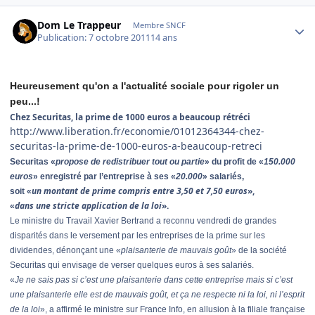
Author stats
Dom Le Trappeur
Membre SNCF
Publication:
7 octobre 2011
14 ans
Heureusement qu'on a l'actualité sociale pour rigoler un
peu...!
Chez Securitas, la prime de 1000 euros a beaucoup rétréci
http://www.liberation.fr/economie/01012364344-chez-
securitas-la-prime-de-1000-euros-a-beaucoup-retreci
Securitas «
propose de redistribuer tout ou partie
» du profit de «
150.000
euros
» enregistré par l’entreprise à ses «
20.000
» salariés,
un montant de prime compris entre 3,50 et 7,50 euros
»,
soit «
dans une stricte application de la loi
».
«
Le ministre du Travail Xavier Bertrand a reconnu vendredi de grandes
disparités dans le versement par les entreprises de la prime sur les
dividendes, dénonçant une «
plaisanterie de mauvais goût
» de la société
Securitas qui envisage de verser quelques euros à ses salariés.
«
Je ne sais pas si c’est une plaisanterie dans cette entreprise mais si c’est
une plaisanterie elle est de mauvais goût, et ça ne respecte ni la loi, ni l’esprit
de la loi
», a affirmé le ministre sur France Info, en allusion à la filiale française