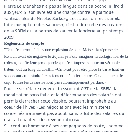
Pierre Le Ménahes n'a pas sa langue dans sa poche, ni froid
aux yeux. Si son livre est une charge contre la politique
«antisociale» de Nicolas Sarkozy, c'est aussi un récit sur «la
lutte exemplaire des salariés», c'est-à-dire celle des ouvriers
de la SBFM qui a permis de sauver la fonderie au printemps
2009.
Règlements de compte
"Tout s'est terminé dans une explosion de joie. Mais si la réponse de
Renault avait été négative le 26juin, je n'ose imaginer la déflagration de la
colère», confie leur porte-parole qui s'est imposé comme un véritable
tribun tout au long du conflit. «On avait peut-être placé la barre haut en
s'opposant au moindre licenciement et à la fermeture. On a maintenu le
cap. Toutes les causes ne sont pas automatiquement perdues.»
Pour le secrétaire général du syndicat CGT de la SBFM, la
mobilisation sans faille et la détermination des salariés ont
permis d'arracher cette victoire, pourtant improbable au
coeur de l'hiver. «Les négociations avec les ministères
concernés n'auraient pas abouti sans la lutte des salariés qui
était à la hauteur des revendications».
S'il rend un hommage à ses compagnons de route, l'homme
au «parler cash» en profite aussi pour régler ses comptes