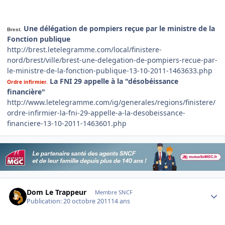
Une délégation de pompiers reçue par le ministre de la
Brest.
Fonction publique
http://brest.letelegramme.com/local/finistere-
nord/brest/ville/brest-une-delegation-de-pompiers-recue-par-
le-ministre-de-la-fonction-publique-13-10-2011-1463633.php
La FNI 29 appelle à la "désobéissance
Ordre infirmier.
financière"
http://www.letelegramme.com/ig/generales/regions/finistere/
ordre-infirmier-la-fni-29-appelle-a-la-desobeissance-
financiere-13-10-2011-1463601.php
Author stats
Dom Le Trappeur
Membre SNCF
Publication:
20 octobre 2011
14 ans