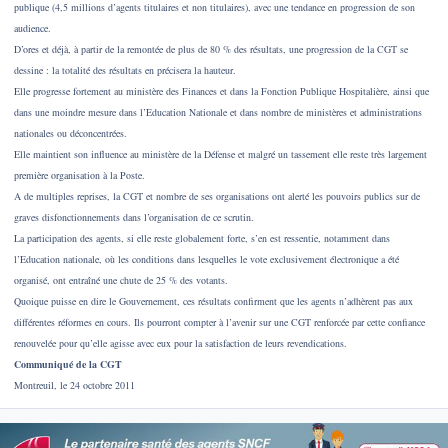
publique (4,5 millions d’agents titulaires et non titulaires), avec une tendance en progression de son
audience.
D’ores et déjà, à partir de la remontée de plus de 80 % des résultats, une progression de la CGT se
dessine : la totalité des résultats en précisera la hauteur.
Elle progresse fortement au ministère des Finances et dans la Fonction Publique Hospitalière, ainsi que
dans une moindre mesure dans l’Education Nationale et dans nombre de ministères et administrations
nationales ou déconcentrées.
Elle maintient son influence au ministère de la Défense et malgré un tassement elle reste très largement
première organisation à la Poste.
A de multiples reprises, la CGT et nombre de ses organisations ont alerté les pouvoirs publics sur de
graves disfonctionnements dans l’organisation de ce scrutin.
La participation des agents, si elle reste globalement forte, s’en est ressentie, notamment dans
l’Education nationale, où les conditions dans lesquelles le vote exclusivement électronique a été
organisé, ont entraîné une chute de 25 % des votants.
Quoique puisse en dire le Gouvernement, ces résultats confirment que les agents n’adhèrent pas aux
différentes réformes en cours. Ils pourront compter à l’avenir sur une CGT renforcée par cette confiance
renouvelée pour qu’elle agisse avec eux pour la satisfaction de leurs revendications.
Communiqué de la CGT
Montreuil, le 24 octobre 2011