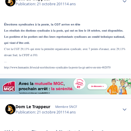
Publication:
21 octobre 2011
14 ans
Élections syndicales à la poste, la CGT arrive en tête
Les résultats des élections syndicales à la poste, qui ont eu lieu le 18 octobre, sont disponibles.
Les postières et les postiers ont élus leurs représentants syndicaux au comité technique national,
qui vient d’être créé.
C'est la CGT 29,13% qui reste la première organisation syndicale, avec 7 points d'avance, avec 29,13%
devant Sud, la CFDT et FO.
...
http://www.humanite.fr/social-eco/elections-syndicales-la-poste-la-cgt-arrive-en-tete-482070
Author stats
Dom Le Trappeur
Membre SNCF
Publication:
21 octobre 2011
14 ans