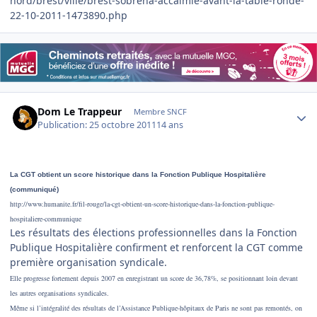
nord/brest/ville/brest-sobrena-accalmie-avant-la-table-ronde-
22-10-2011-1473890.php
Author stats
Dom Le Trappeur
Membre SNCF
Publication:
25 octobre 2011
14 ans
La CGT obtient un score historique dans la Fonction Publique Hospitalière
(communiqué)
http://www.humanite.fr/fil-rouge/la-cgt-obtient-un-score-historique-dans-la-fonction-publique-
hospitaliere-communique
Les résultats des élections professionnelles dans la Fonction
Publique Hospitalière confirment et renforcent la CGT comme
première organisation syndicale.
Elle progresse fortement depuis 2007 en enregistrant un score de 36,78%, se positionnant loin devant
les autres organisations syndicales.
Même si l’intégralité des résultats de l’Assistance Publique-hôpitaux de Paris ne sont pas remontés, on