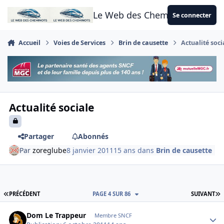
Aller au contenu
Le Web des Cheminots
Se connecter
Accueil
Voies de Services
Brin de causette
Actualité soci
Actualité sociale
Partager
Abonnés
Par
zoreglube
8 janvier 2011
15 ans
dans
Brin de causette
PREMIÈRE PAGE
D
PRÉCÉDENT
PAGE 4 SUR 86
SUIVANT
Author stats
Dom Le Trappeur
Membre SNCF