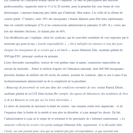
professionnelles, organisées entre le 13 et le 20 octobre, pour la première fois sous forme de vote
électronique, s’annonce beaucoup plus faible que d’habitude. Hier matin, à la veille de la clôture du
scrutin (jeudi, 17 heures), seuls 30% des enseignants s’étaient déplacés pour élire leurs représentants
dans les comités techniques (CT) et les commissions administratives paritaires (CAP). Il y a trois ans,
lors des dernières élections, ils étaient plus de 60%.
Une désaffection qui s’explique, selon les syndicats, par les nouvelles modalités de vote imposées par le
ministère qui porte-là une
« lourde responsabilité ».
« On a multiplié les entraves et tout fait pour
éloigner les enseignants de ce scrutin qui a été bâclé »
, accuse Sébastien Sihr, secrétaire général du
SNUipp-FSU, principal syndicat du primaire.
Listes électorales incomplètes, notices de vote perdues dans la nature, connexions impossibles au
serveur du ministère... Parmi le million d'agents de l’éducation nationale, dont 860 000 enseignants,
plusieurs dizaines de milliers ont été exclus du scrutin, assurent les syndicats. Que ce soit à cause d’un
dysfonctionnement administratif ou de la complexité de la procédure.
« Beaucoup de personnels ne sont pas dans des conditions normales de vote,
estime Patrick Désiré,
secrétaire général de la CGT Educ'Action.
Par exemple, des agents de laboratoire des académies de Nice
et de La Réunion ne sont pas sur les listes électorales. »
Le choix du ministère de raccourcir la durée du scrutin - une semaine contre trois auparavant – et de
l’organiser dans la foulée de la rentrée et non plus en décembre, n’a pas arrangé les choses. De fait,
l’administration n’a pas eu le temps de se retourner et les personnels de s’informer correctement.
« Le
caractère collectif du scrutin s'est perdu,
souligne Sébastien Sihr.
Auparavant, il se déroulait dans
l’école, sur une journée pour ceux qui ne votaient pas par correspondance, ce qui suscitait une