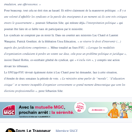
émulation, une effervescence. »
Pour beaucoup, tout cela ne doit rien au hasard. Et relève clairement de la manœuvre politique.
« Il y a
une volonté d’affaiblir les syndicats et la parole des enseignants à un moment où ils sont très critiques
envers le gouvernement »,
poursuit Sébastien Sihr, qui redoute déjà
« l'interprétation politique »
qui
pourrait être faite de ce faible taux de participation par le ministère.
Les syndicats ne comptent pas en rester là. Dans un courrier aux ministres Luc Chatel et Laurent
Wauquiez, Patrick Gonthier, de la fédération Unsa Education,
« se réserve le droit d'intervenir (...)
auprès des juridictions compétentes »
. Même tonalité au Snes-FSU.
« Lorsque les modalités
d’organisation conduisent à perdre un votant sur deux, cela pose un problème politique et juridique »
,
insiste Daniel Robin, co-secrétaire général du syndicat, qui
« n’exclu rien »
,
y compris une action
devant les tribunaux.
Le SNUipp-FSU devrait également écrire à Luc Chatel pour lui demander, face à cette situation,
d’étendre de deux semaines la période de vote.
« Le ministère aime parler de ‘’morale’’, ‘’d’éducation
civique’’ et se montre incapable d’organiser correctement ce grand moment démocratique que sont les
élections professionnelles »
, peste Sébastien Sihr.
Author stats
Dom Le Trappeur
Membre SNCF