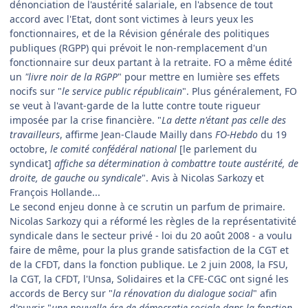
dénonciation de l'austérité salariale, en l'absence de tout
accord avec l'Etat, dont sont victimes à leurs yeux les
fonctionnaires, et de la Révision générale des politiques
publiques (RGPP) qui prévoit le non-remplacement d'un
fonctionnaire sur deux partant à la retraite. FO a même édité
un
"livre noir de la RGPP
" pour mettre en lumière ses effets
nocifs sur "
le service public républicain
". Plus généralement, FO
se veut à l'avant-garde de la lutte contre toute rigueur
imposée par la crise financière. "
La dette n'étant pas celle des
travailleurs
, affirme Jean-Claude Mailly dans
FO-Hebdo
du 19
octobre,
le comité confédéral national
[le parlement du
syndicat]
affiche sa détermination à combattre toute austérité, de
droite, de gauche ou syndicale
". Avis à Nicolas Sarkozy et
François Hollande...
Le second enjeu donne à ce scrutin un parfum de primaire.
Nicolas Sarkozy qui a réformé les règles de la représentativité
syndicale dans le secteur privé - loi du 20 août 2008 - a voulu
faire de même, pour la plus grande satisfaction de la CGT et
de la CFDT, dans la fonction publique. Le 2 juin 2008, la FSU,
la CGT, la CFDT, l'Unsa, Solidaires et la CFE-CGC ont signé les
accords de Bercy sur "
la rénovation du dialogue social
" afin
d'ouvrir "
une nouvelle ére de démocratie sociale dans la fonction