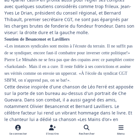
avec quelques soutiens considérés comme trop frileux. Jean-
Yves Le Drian, président du conseil régional, et Bernard
Thibault, premier secrétaire CGT, ne sont pas épargnés par
les charges brutes de fonderie du fondeur frondeur. Dans son
viseur: la droite dure et la gauche molle.
Soutien de Besancenot et Lavilliers
«Les instances syndicales sont moins à l'écoute du terrain. Il ne suffit pas
de se syndiquer, encore faut-il combattre pour inverser cette politique!»
Pierre Le Ménahès ne se fera pas que des copains avec ce pamphlet contre
«Sarkoland». Mais il en a cure. Il reste fidèle à ses convictions et assène
ses vérités comme on envoie un uppercut. «À l'école du syndicat CGT
SBFM, on n'apprend pas, on se bat!».
Cette devise inspirée d'une chanson de Léo Ferré est apposée
sur la porte de son bureau au-dessus d'un portrait de Che
Guevara. Dans son combat, il a aussi gagné des amis,
notamment Olivier Besancenot et Bernard Lavilliers. Le
célèbre facteur lui rend un vibrant hommage dans le livre. Et
le chanteur lui a dédié sa chanson «Les Mains d'or» en
préface de l'ouvrage.
Le livre «La France d'en bas face à Sarkozy», aux éditions Favre, sera en
Se connecter
S’inscrire
Rechercher
Menu