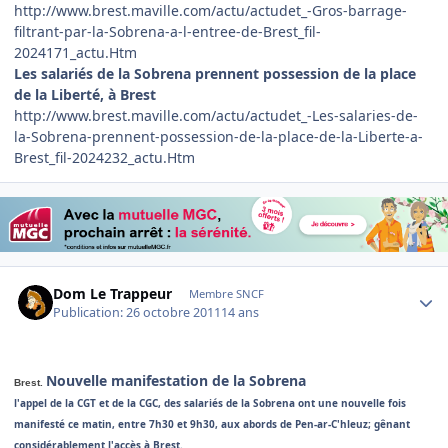
http://www.brest.maville.com/actu/actudet_-Gros-barrage-
filtrant-par-la-Sobrena-a-l-entree-de-Brest_fil-
2024171_actu.Htm
Les salariés de la Sobrena prennent possession de la place
de la Liberté, à Brest
http://www.brest.maville.com/actu/actudet_-Les-salaries-de-
la-Sobrena-prennent-possession-de-la-place-de-la-Liberte-a-
Brest_fil-2024232_actu.Htm
Author stats
Dom Le Trappeur
Membre SNCF
Publication:
26 octobre 2011
14 ans
Nouvelle manifestation de la Sobrena
Brest.
l'appel de la CGT et de la CGC, des salariés de la Sobrena ont une nouvelle fois
manifesté ce matin, entre 7h30 et 9h30, aux abords de Pen-ar-C'hleuz; gênant
considérablement l'accès à Brest.