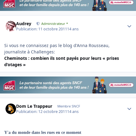
Author stats
Audrey
Administrateur *
Publication:
11 octobre 2011
14 ans
Si vous ne connaissez pas le blog d'Anna Rousseau,
journaliste à Challenges:
Cheminots : combien ils sont payés pour leurs « prises
d’otages »
Author stats
Dom Le Trappeur
Membre SNCF
Publication:
12 octobre 2011
14 ans
Y'a du monde dans les rues en ce moment