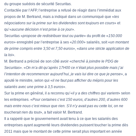
du groupe suédois de sécurité Securitas.
Contactée par l’AFP, l’entreprise a refusé de réagir dans l’immédiat aux
propos de M. Bertrand, mais a indiqué dans un communiqué que «
les
négociations sur la prime sur les dividendes sont toujours en cours
» et
qu’«
aucune décision n’est prise à ce jour
».
Securitas «
propose de redistribuer tout ou partie
» du profit de «
150.000
euros
» enregistré par l’entreprise à ses «
20.000
» salariés, soit «
un montant
de prime compris entre 3,50 et 7,50 euros
», «
dans une stricte application de
la loi
».
M. Bertrand a précisé de son côté avoir «
cherché à joindre le PDG de
Securitas
». «
On m’a dit qu’après 17H00 ce n’était plus possible mais j’ai
l’intention de recommencer aujourd’hui, je vais lui dire ce que je pense
», a
ajouté le ministre, selon qui «
il ne faut pas afficher du mépris pour les
salariés avec une prime à 3,5 euros
».
Sur la prime en général, il a reconnu qu’«
il y a des chiffres qui varient
» selon
les entreprises. «
Pour certaines c’est 150 euros, d’autres 200, d’autres 600
mais entre nous c’est mieux que rien. S’il n’y avait pas eu cette loi, on ne
toucherait rien du tout
», a fait valoir M. Bertrand.
Il a rappelé que le gouvernement avait tenu à ce que les salariés des
entreprises ayant augmenté leurs dividendes puissent toucher la prime dès
2011 mais que le montant de cette prime serait plus important en année