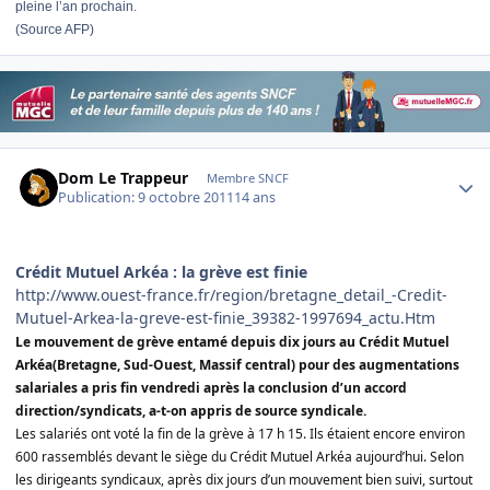
pleine l’an prochain.
(Source AFP)
Author stats
Dom Le Trappeur
Membre SNCF
Publication:
9 octobre 2011
14 ans
Crédit Mutuel Arkéa : la grève est finie
http://www.ouest-france.fr/region/bretagne_detail_-Credit-
Mutuel-Arkea-la-greve-est-finie_39382-1997694_actu.Htm
Le mouvement de grève
entamé depuis dix jours au Crédit Mutuel
Arkéa
(Bretagne, Sud-Ouest, Massif central) pour des augmentations
salariales a pris fin vendredi après la conclusion d’un accord
direction/syndicats, a-t-on appris de source syndicale.
Les salariés ont voté la fin de la grève à 17 h 15. Ils étaient encore environ
600 rassemblés devant le siège du Crédit Mutuel Arkéa aujourd’hui. Selon
les dirigeants syndicaux, après dix jours d’un mouvement bien suivi, surtout