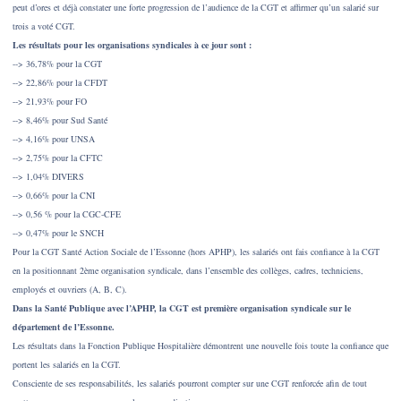
peut d’ores et déjà constater une forte progression de l’audience de la CGT et affirmer qu’un salarié sur
trois a voté CGT.
Les résultats pour les organisations syndicales à ce jour sont :
--> 36,78% pour la CGT
--> 22,86% pour la CFDT
--> 21,93% pour FO
--> 8,46% pour Sud Santé
--> 4,16% pour UNSA
--> 2,75% pour la CFTC
--> 1,04% DIVERS
--> 0,66% pour la CNI
--> 0,56 % pour la CGC-CFE
--> 0,47% pour le SNCH
Pour la CGT Santé Action Sociale de l’Essonne (hors APHP), les salariés ont fais confiance à la CGT
en la positionnant 2ème organisation syndicale, dans l’ensemble des collèges, cadres, techniciens,
employés et ouvriers (A, B, C).
Dans la Santé Publique avec l’APHP, la CGT est première organisation syndicale sur le
département de l’Essonne.
Les résultats dans la Fonction Publique Hospitalière démontrent une nouvelle fois toute la confiance que
portent les salariés en la CGT.
Consciente de ses responsabilités, les salariés pourront compter sur une CGT renforcée afin de tout