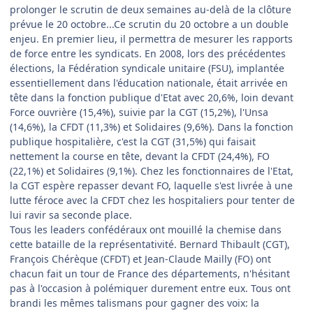
prolonger le scrutin de deux semaines au-delà de la clôture
prévue le 20 octobre...Ce scrutin du 20 octobre a un double
enjeu. En premier lieu, il permettra de mesurer les rapports
de force entre les syndicats. En 2008, lors des précédentes
élections, la Fédération syndicale unitaire (FSU), implantée
essentiellement dans l'éducation nationale, était arrivée en
tête dans la fonction publique d'Etat avec 20,6%, loin devant
Force ouvrière (15,4%), suivie par la CGT (15,2%), l'Unsa
(14,6%), la CFDT (11,3%) et Solidaires (9,6%). Dans la fonction
publique hospitalière, c'est la CGT (31,5%) qui faisait
nettement la course en tête, devant la CFDT (24,4%), FO
(22,1%) et Solidaires (9,1%). Chez les fonctionnaires de l'Etat,
la CGT espère repasser devant FO, laquelle s'est livrée à une
lutte féroce avec la CFDT chez les hospitaliers pour tenter de
lui ravir sa seconde place.
Tous les leaders confédéraux ont mouillé la chemise dans
cette bataille de la représentativité. Bernard Thibault (CGT),
François Chérèque (CFDT) et Jean-Claude Mailly (FO) ont
chacun fait un tour de France des départements, n'hésitant
pas à l'occasion à polémiquer durement entre eux. Tous ont
brandi les mêmes talismans pour gagner des voix: la