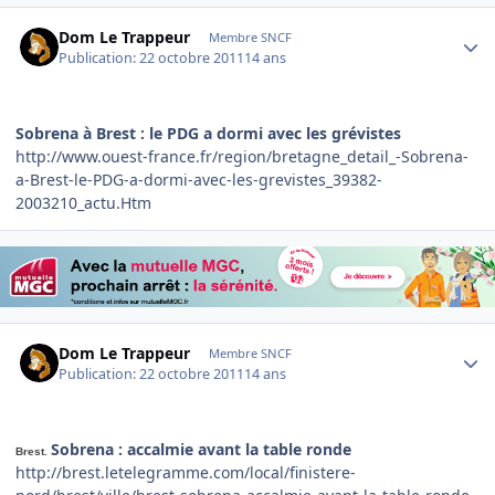
Author stats
Dom Le Trappeur
Membre SNCF
Publication:
22 octobre 2011
14 ans
Sobrena à Brest : le PDG a dormi avec les grévistes
http://www.ouest-france.fr/region/bretagne_detail_-Sobrena-
a-Brest-le-PDG-a-dormi-avec-les-grevistes_39382-
2003210_actu.Htm
Author stats
Dom Le Trappeur
Membre SNCF
Publication:
22 octobre 2011
14 ans
Sobrena : accalmie avant la table ronde
Brest.
http://brest.letelegramme.com/local/finistere-