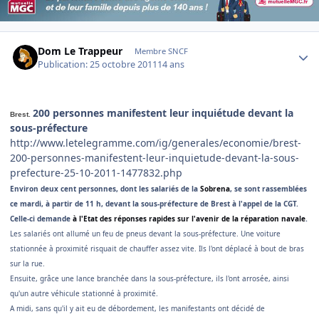
Author stats
Dom Le Trappeur
Membre SNCF
Publication:
25 octobre 2011
14 ans
200 personnes manifestent leur inquiétude devant la
Brest.
sous-préfecture
http://www.letelegramme.com/ig/generales/economie/brest-
200-personnes-manifestent-leur-inquietude-devant-la-sous-
prefecture-25-10-2011-1477832.php
Environ deux cent personnes, dont les salariés de la
Sobrena
, se sont rassemblées
ce mardi, à partir de 11 h, devant la sous-préfecture de Brest à l'appel de la CGT.
Celle-ci demande
à l'Etat des réponses rapides sur l'avenir de la réparation navale
.
Les salariés ont allumé un feu de pneus devant la sous-préfecture. Une voiture
stationnée à proximité risquait de chauffer assez vite. Ils l'ont déplacé à bout de bras
sur la rue.
Ensuite, grâce une lance branchée dans la sous-préfecture, ils l'ont arrosée, ainsi
qu'un autre véhicule stationné à proximité.
A midi, sans qu'il y ait eu de débordement, les manifestants ont décidé de