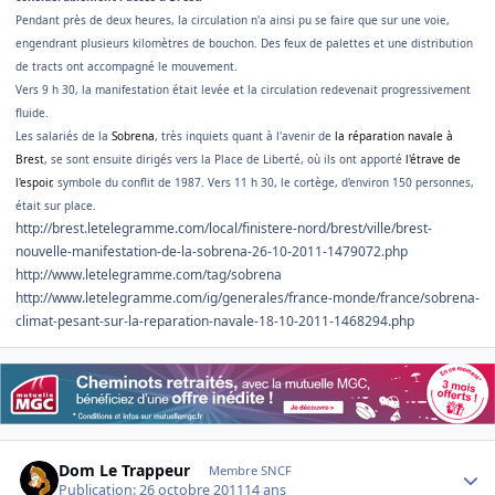
Pendant près de deux heures, la circulation n'a ainsi pu se faire que sur une voie,
engendrant plusieurs kilomètres de bouchon. Des feux de palettes et une distribution
de tracts ont accompagné le mouvement.
Vers 9 h 30, la manifestation était levée et la circulation redevenait progressivement
fluide.
Les salariés de la
Sobrena
, très inquiets quant à l'avenir de
la réparation navale à
Brest
, se sont ensuite dirigés vers la Place de Liberté, où ils ont apporté
l'étrave de
l'espoir
, symbole du conflit de 1987. Vers 11 h 30, le cortège, d'environ 150 personnes,
était sur place.
http://brest.letelegramme.com/local/finistere-nord/brest/ville/brest-
nouvelle-manifestation-de-la-sobrena-26-10-2011-1479072.php
http://www.letelegramme.com/tag/sobrena
http://www.letelegramme.com/ig/generales/france-monde/france/sobrena-
climat-pesant-sur-la-reparation-navale-18-10-2011-1468294.php
Author stats
Dom Le Trappeur
Membre SNCF
Publication:
26 octobre 2011
14 ans