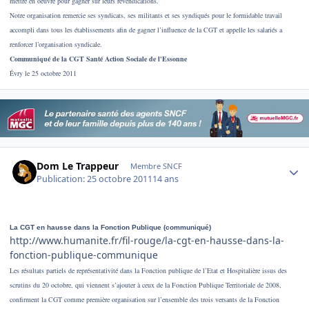
mettre en oeuvre pour gagner sur leurs revendications.
Notre organisation remercie ses syndicats, ses militants et ses syndiqués pour le formidable travail
accompli dans tous les établissements afin de gagner l’influence de la CGT et appelle les salariés a
renforcer l’organisation syndicale.
Communiqué de la CGT Santé Action Sociale de l'Essonne
Évry le 25 octobre 2011
Author stats
Dom Le Trappeur
Membre SNCF
Publication:
25 octobre 2011
14 ans
La CGT en hausse dans la Fonction Publique (communiqué)
http://www.humanite.fr/fil-rouge/la-cgt-en-hausse-dans-la-
fonction-publique-communique
Les résultats partiels de représentativité dans la Fonction publique de l’Etat et Hospitalière issus des
scrutins du 20 octobre, qui viennent s’ajouter à ceux de la Fonction Publique Territoriale de 2008,
confirment la CGT comme première organisation sur l’ensemble des trois versants de la Fonction