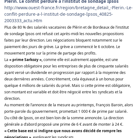
Plérin. Le conflit perdure à l’institut de sondage Ipsos
http://www.ouest-france.fr/region/bretagne_detail_-Plerin.-Le-
conflit-perdure-a-l-institut-de-sondage-Ipsos_40825-
2003333_actu.Htm
Plus de 80 % des salariés vacataires de Plérin et de Bordeaux de l’institut
de sondage Ipsos ont refusé cet après-midi les nouvelles propositions
faites par leur direction. Les négociations bloquent notamment sur le
paiement des jours de grève. La grève a commencé le 6 octobre. Le
mouvement porte sur la prime de partage des profits.
La
« prime Sarkozy »,
comme elle est autrement appelée, est une
disposition obligatoire pour les entreprises de plus de cinquante salariés
ayant versé un dividende en progression par rapport à la moyenne des
deux dernières années. Concrètement, cela équivaut à un bonus pour
quelque 4 millions de salariés du privé. Mais si cette prime est obligatoire,
son montant est variable et doit être négocié entre les syndicats et la
direction.
Au moment de l’annonce de la mesure au printemps, François Baroin, alors
porte-parole du gouvernement, promettait 1 000 € de prime par salarié.
Du côté de Ipsos, on est bien loin de la somme annoncée. La direction
générale a d’abord proposé une prime de 6 € avant de monter à 24 €.
« Cette base est si indigne que nous avons décidé de rompre les
négociations »
, expliquent les syndicats.