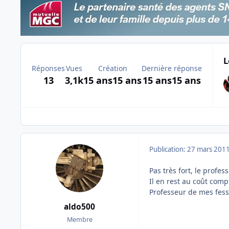
L
Réponses
Vues
Création
Dernière réponse
13
3,1k
15 ans
15 ans
15 ans
15 ans
Publication:
27 mars 201
Pas très fort, le profes
Il en rest au coût compt
Professeur de mes fess
aldo500
Membre