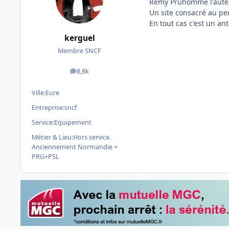
Rémy Pruhomme l'auteur 
Un site consacré au p
En tout cas c'est un an
kerguel
Membre SNCF
8,8k
messages
Ville:
Eure
Entreprise:
sncf
Service:
Equipement
Métier & Lieu:
Hors service.
Anciennement Normandie +
PRG+PSL