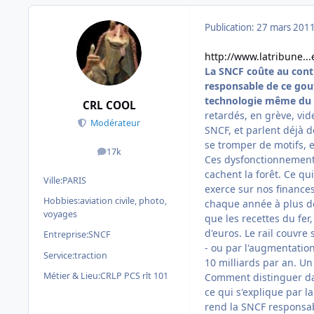
Publication:
27 mars 201
http://www.latribune...
La SNCF coûte au contr
responsable de ce gou
technologie même du r
CRL COOL
retardés, en grève, vide
Modérateur
SNCF, et parlent déjà 
se tromper de motifs, e
17k
messages
Ces dysfonctionnements
cachent la forêt. Ce qui
Ville:
PARIS
exerce sur nos finance
Hobbies:
aviation civile, photo,
chaque année à plus de 
voyages
que les recettes du fer
d'euros. Le rail couvre
Entreprise:
SNCF
- ou par l'augmentatio
Service:
traction
10 milliards par an. U
Métier & Lieu:
CRLP PCS rlt 101
Comment distinguer dan
ce qui s'explique par l
rend la SNCF responsa