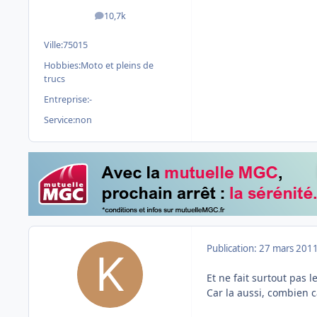
10,7k
messages
Ville:
75015
Hobbies:
Moto et pleins de
trucs
Entreprise:
-
Service:
non
Publication:
27 mars 201
Et ne fait surtout pas le
Car la aussi, combien c