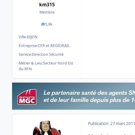
km315
Membre
5,9k
messages
Ville:
DIJON
Entreprise:
CFR et REGIORAIL
Service:
Direction Sécurité
Métier & Lieu:
Secteur Nord Est
du RFN
Publication:
27 mars 201