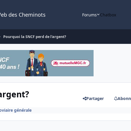
Web des Cheminots
Forums
Chatbox
Pourquoi la SNCF perd de l'argent?
argent?
Partager
Abonn
roviaire générale