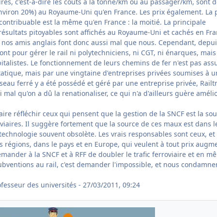
ires, c'est-à-dire les coûts à la tonne/km ou au passager/km, sont 
environ 20%) au Royaume-Uni qu'en France. Les prix également. La 
contribuable est la même qu'en France : la moitié. La principale
résultats pitoyables sont affichés au Royaume-Uni et cachés en Fra
,
nos amis anglais font donc aussi mal que nous. Cependant, depui
'ont pour gérer le rail ni polytechniciens, ni CGT, ni énarques, mais
italistes. Le fonctionnement de leurs chemins de fer n'est pas ass
atique, mais par une vingtaine d'entreprises privées soumises à 
seau ferré y a été possédé et géré par une entreprise privée, Railt
i mal qu'on a dû la renationaliser, ce qui n'a d'ailleurs guère améli
faire réfléchir ceux qui pensent que la gestion de la SNCF est la so
viaires. Il suggère fortement que la source de ces maux est dans le
echnologie souvent obsolète. Les vrais responsables sont ceux, et 
 régions, dans le pays et en Europe, qui veulent à tout prix augm
emander à la SNCF et à RFF de doubler le trafic ferroviaire et en m
ubventions au rail, c'est demander l'impossible, et nous condamne
sseur des universités - 27/03/2011, 09:24