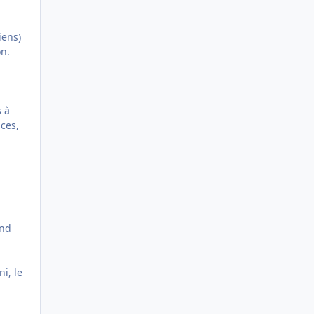
iens)
on.
s à
ces,
ond
a
i, le