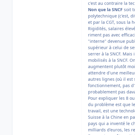
c'est au contraire la te
Non que la SNCF
soit 
polytechnique (c'est, d
et par la CGT, sous la 
Rigidités, salaires élev
riment pas avec efficac
"interne" devenue publ
supérieur à celui de s
serrer à la SNCF. Mais
mobilisés à la SNCF. On
augmentent plutôt moins
attendre d'une meilleur
autres lignes (où il es
fonctionnement, pas d'i
probablement pas dav
Pour expliquer les 8 ou
du problème est que le
travail, est une techno
Suisse à la Chine en p
pays qui a inventé le c
milliards d'euros, les r