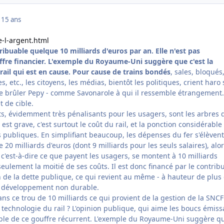
1
15 ans
e-l-argent.html
ibuable quelque 10 milliards d'euros par an. Elle n'est pas
ffre financier. L'exemple du Royaume-Uni suggère que c'est la
ail qui est en cause.
Pour cause de trains bondés
, sales, bloqués
s, etc., les citoyens, les médias, bientôt les politiques, crient haro 
de brûler Pepy - comme Savonarole à qui il ressemble étrangement.
t de cible.
, évidemment très pénalisants pour les usagers, sont les arbres 
 est grave, c'est surtout le coût du rail, et la ponction considérable 
s publiques. En simplifiant beaucoup, les dépenses du fer s'élèvent
20 milliards d'euros (dont 9 milliards pour les seuls salaires), alo
, c'est-à-dire ce que payent les usagers, se montent à 10 milliards
 seulement la moitié de ses coûts. Il est donc financé par le contrib
n de la dette publique, ce qui revient au même - à hauteur de plus
n développement non durable.
s ce trou de 10 milliards ce qui provient de la gestion de la SNCF
a technologie du rail ? L'opinion publique, qui aime les boucs émiss
ble de ce gouffre récurrent. L'exemple du Royaume-Uni suggère q