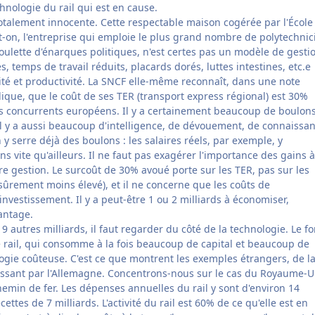
chnologie du rail qui est en cause.
totalement innocente. Cette respectable maison cogérée par l'École
it-on, l'entreprise qui emploie le plus grand nombre de polytechnic
houlette d'énarques politiques, n'est certes pas un modèle de gesti
és, temps de travail réduits, placards dorés, luttes intestines, etc.e
ité et productivité. La SNCF elle-même reconnaît, dans une note
ique, que le coût de ses TER (transport express régional) est 30%
es concurrents européens. Il y a certainement beaucoup de boulon
 il y a aussi beaucoup d'intelligence, de dévouement, de connaissan
 y serre déjà des boulons : les salaires réels, par exemple, y
 vite qu'ailleurs. Il ne faut pas exagérer l'importance des gains à
e gestion. Le surcoût de 30% avoué porte sur les TER, pas sur les
t sûrement moins élevé), et il ne concerne que les coûts de
nvestissement. Il y a peut-être 1 ou 2 milliards à économiser,
antage.
 9 autres milliards, il faut regarder du côté de la technologie. Le f
 rail, qui consomme à la fois beaucoup de capital et beaucoup de
logie coûteuse. C'est ce que montrent les exemples étrangers, de l
assant par l'Allemagne. Concentrons-nous sur le cas du Royaume-Un
hemin de fer. Les dépenses annuelles du rail y sont d'environ 14
ecettes de 7 milliards. L'activité du rail est 60% de ce qu'elle est en