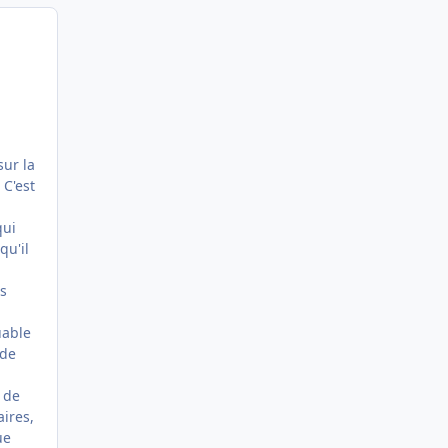
,
sur la
 C'est
qui
qu'il
rs
uable
 de
 de
aires,
ue