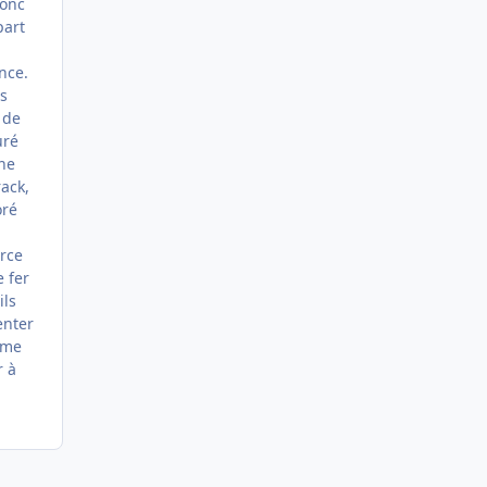
donc
part
nce.
s
 de
uré
une
rack,
oré
urce
 fer
ils
enter
ême
r à