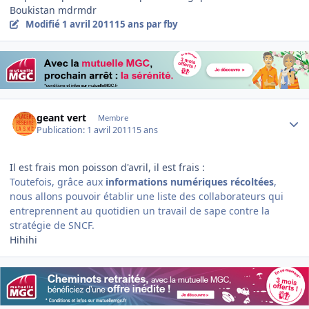
Boukistan mdrmdr
Modifié
1 avril 2011
15 ans
par fby
Author stats
geant vert
Membre
Publication:
1 avril 2011
15 ans
Il est frais mon poisson d'avril, il est frais :
Toutefois, grâce aux
informations numériques récoltées
,
nous allons pouvoir établir une liste des collaborateurs qui
entreprennent au quotidien un travail de sape contre la
stratégie de SNCF.
Hihihi