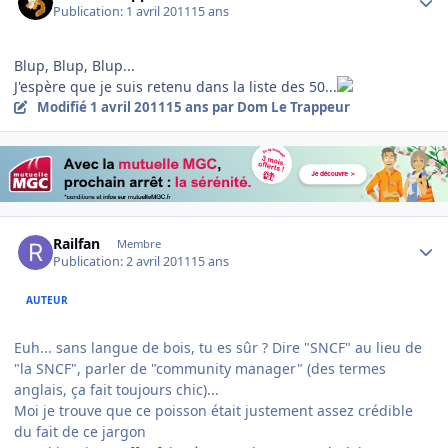
Publication:
1 avril 2011
15 ans
Blup, Blup, Blup...
J'espère que je suis retenu dans la liste des 50...
Modifié
1 avril 2011
15 ans
par Dom Le Trappeur
Author stats
Railfan
Membre
Publication:
2 avril 2011
15 ans
AUTEUR
Euh... sans langue de bois, tu es sûr ? Dire "SNCF" au lieu de
"la SNCF", parler de "community manager" (des termes
anglais, ça fait toujours chic)...
Moi je trouve que ce poisson était justement assez crédible
du fait de ce jargon