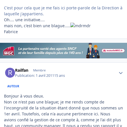
C'est pour cela que je me fais ici porte-parole de la Direction à
laquelle j'appartiens.
Oh.... une initiative....
mais non, c'est bien une blague.....
Fabrice
Author stats
Railfan
Membre
Publication:
1 avril 2011
15 ans
AUTEUR
Bonjour à vous deux.
Non ce n'est pas une blague; je me rends compte de
l'incongruité de la situation étant donné que nous sommes un
1er avril. Toutefois, cela n'a aucune pertinence ici. Nous
avions confié la gestion de ce compte à, comme je l'ai dit plus
haut, un community manager. Il nous a rendu son rapport il y