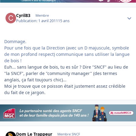
Author stats
Cyril83
Membre
Publication:
1 avril 2011
15 ans
Dommage.
Pour une fois que la Direction (avec un D majuscule, symbole
de mon profond respect) communique sans utiliser la langue
de bois !
Euh... sans langue de bois, tu es sûr ? Dire "SNCF" au lieu de
"la SNCF", parler de "community manager" (des termes
anglais, ça fait toujours chic)...
Moi je trouve que ce poisson était justement assez crédible
du fait de ce jargon.
Author stats
Dom Le Trappeur
Membre SNCF