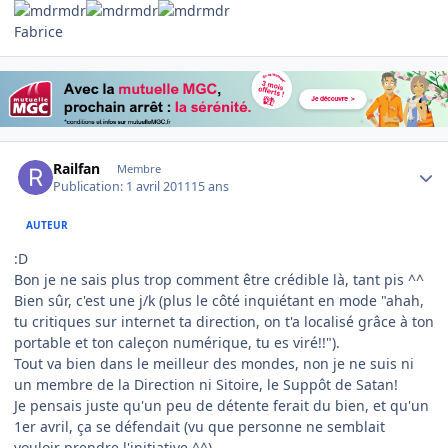
Fabrice
Author stats
Railfan
Membre
Publication:
1 avril 2011
15 ans
AUTEUR
:D
Bon je ne sais plus trop comment être crédible là, tant pis ^^
Bien sûr, c'est une j/k (plus le côté inquiétant en mode "ahah,
tu critiques sur internet ta direction, on t'a localisé grâce à ton
portable et ton caleçon numérique, tu es viré!!").
Tout va bien dans le meilleur des mondes, non je ne suis ni
un membre de la Direction ni Sitoire, le Suppôt de Satan!
Je pensais juste qu'un peu de détente ferait du bien, et qu'un
1er avril, ça se défendait (vu que personne ne semblait
vouloir prendre l'initiative ^^).