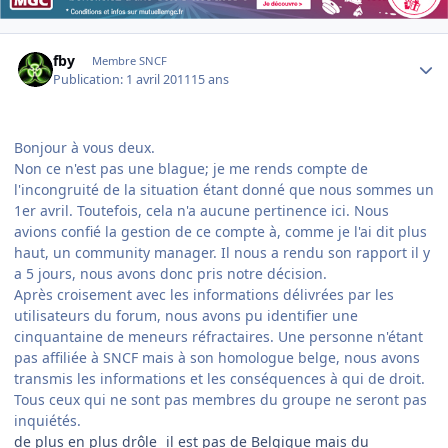
Author stats
fby
Membre SNCF
Publication:
1 avril 2011
15 ans
Bonjour à vous deux.
Non ce n'est pas une blague; je me rends compte de
l'incongruité de la situation étant donné que nous sommes un
1er avril. Toutefois, cela n'a aucune pertinence ici. Nous
avions confié la gestion de ce compte à, comme je l'ai dit plus
haut, un community manager. Il nous a rendu son rapport il y
a 5 jours, nous avons donc pris notre décision.
Après croisement avec les informations délivrées par les
utilisateurs du forum, nous avons pu identifier une
cinquantaine de meneurs réfractaires.
Une personne n'étant
pas affiliée à SNCF mais à son homologue belge
, nous avons
transmis les informations et les conséquences à qui de droit.
Tous ceux qui ne sont pas membres du groupe ne seront pas
inquiétés.
de plus en plus drôle
il est pas de Belgique mais du