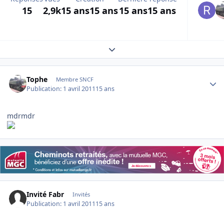
15
2,9k
15 ans
15 ans
15 ans
15 ans
Expand topic overview
Author stats
Tophe
Membre SNCF
Publication:
1 avril 2011
15 ans
mdrmdr
Invité Fabr
Invités
Publication:
1 avril 2011
15 ans