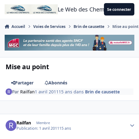
Aller au contenu
Le Web des Cheminots
Se connecter
Accueil
Voies de Services
Brin de causette
Mise au point
Mise au point
Partager
Abonnés
Par
Railfan
1 avril 2011
15 ans
dans
Brin de causette
Author stats
Railfan
Membre
Publication:
1 avril 2011
15 ans