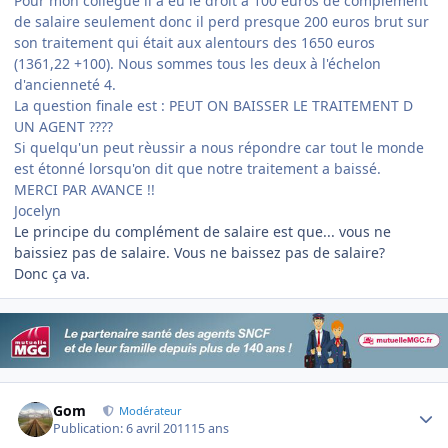
Pour mon collègue il a eu le droit a 100 euros de complément
de salaire seulement donc il perd presque 200 euros brut sur
son traitement qui était aux alentours des 1650 euros
(1361,22 +100). Nous sommes tous les deux à l'échelon
d'ancienneté 4.
La question finale est : PEUT ON BAISSER LE TRAITEMENT D
UN AGENT ????
Si quelqu'un peut rèussir a nous répondre car tout le monde
est étonné lorsqu'on dit que notre traitement a baissé.
MERCI PAR AVANCE !!
Jocelyn
Le principe du complément de salaire est que... vous ne
baissiez pas de salaire. Vous ne baissez pas de salaire?
Donc ça va.
Author stats
Gom
Modérateur
Publication:
6 avril 2011
15 ans