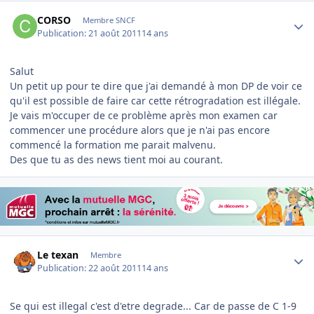
Author stats
CORSO
Membre SNCF
Publication:
21 août 2011
14 ans
Salut
Un petit up pour te dire que j'ai demandé à mon DP de voir ce
qu'il est possible de faire car cette rétrogradation est illégale.
Je vais m'occuper de ce problème après mon examen car
commencer une procédure alors que je n'ai pas encore
commencé la formation me parait malvenu.
Des que tu as des news tient moi au courant.
Author stats
Le texan
Membre
Publication:
22 août 2011
14 ans
Se qui est illegal c'est d'etre degrade... Car de passe de C 1-9