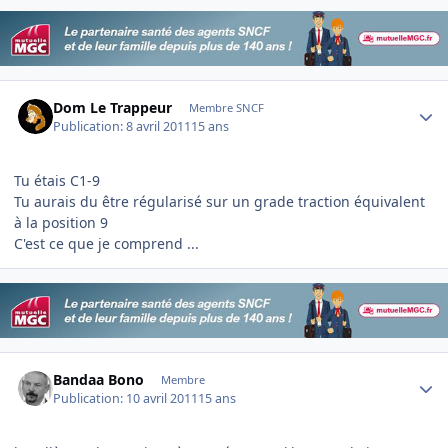
Author stats
Dom Le Trappeur
Membre SNCF
Publication:
8 avril 2011
15 ans
Tu étais C1-9
Tu aurais du être régularisé sur un grade traction équivalent
à la position 9
C'est ce que je comprend ...
Author stats
Bandaa Bono
Membre
Publication:
10 avril 2011
15 ans