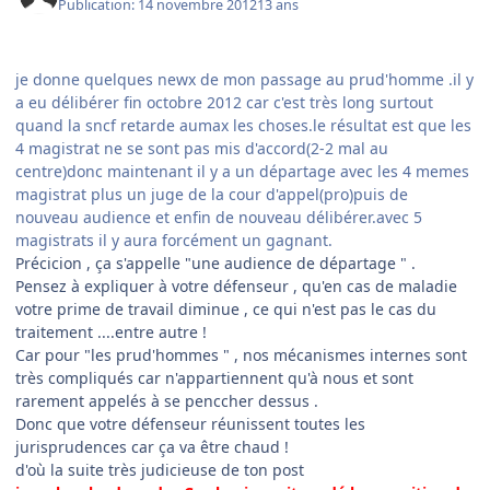
Publication:
14 novembre 2012
13 ans
je donne quelques newx de mon passage au prud'homme .il y
a eu délibérer fin octobre 2012 car c'est très long surtout
quand la sncf retarde aumax les choses.le résultat est que les
4 magistrat ne se sont pas mis d'accord(2-2 mal au
centre)donc maintenant il y a un départage avec les 4 memes
magistrat plus un juge de la cour d'appel(pro)puis de
nouveau audience et enfin de nouveau délibérer.avec 5
magistrats il y aura forcément un gagnant.
Précicion , ça s'appelle "une audience de départage " .
Pensez à expliquer à votre défenseur , qu'en cas de maladie
votre prime de travail diminue , ce qui n'est pas le cas du
traitement ....entre autre !
Car pour "les prud'hommes " , nos mécanismes internes sont
très compliqués car n'appartiennent qu'à nous et sont
rarement appelés à se penccher dessus .
Donc que votre défenseur réunissent toutes les
jurisprudences car ça va être chaud !
d'où la suite très judicieuse de ton post