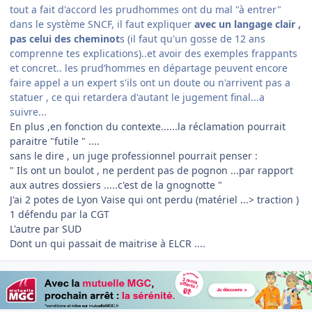
tout a fait d'accord les prudhommes ont du mal "à entrer"
dans le système SNCF, il faut expliquer
avec un langage clair ,
pas celui des cheminot
s (il faut qu'un gosse de 12 ans
comprenne tes explications)..et avoir des exemples frappants
et concret.. les prud’hommes en départage peuvent encore
faire appel a un expert s'ils ont un doute ou n'arrivent pas a
statuer , ce qui retardera d'autant le jugement final...a
suivre...
En plus ,en fonction du contexte......la réclamation pourrait
paraitre "futile " ....
sans le dire , un juge professionnel pourrait penser :
" Ils ont un boulot , ne perdent pas de pognon ...par rapport
aux autres dossiers .....c'est de la gnognotte "
J'ai 2 potes de Lyon Vaise qui ont perdu (matériel ...> traction )
1 défendu par la CGT
L'autre par SUD
Dont un qui passait de maitrise à ELCR ....