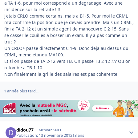
a TA 1-6, pour moi correspond a un degradage. Avec une
incidence sur la retraite !!!!
J'etais CRLO comme certains, mais a B1-5. Pour moi le CRML
m'a confirme la position que je devais prendre. Mais un CRML,
fini a TA 2-12 et un simple agent de manoeuvre C 2-15. Sans
se casser le couilles a bosser un exam. Il y a pas comme un
truc ?
Un CRLO+ passe directement C 1-9. Donc deja au dessus du
CRML, meme etandu MA100.
Et si on passe de TA 2-12 vers TB. On passe TB 2 12 ??? Ou on
retombe a TB 1-10.
Non finalement la grille des salaires est pas coherente.
1 année plus tard...
Author stats
didou77
Membre SNCF
Publication:
13 novembre 2012
13 ans