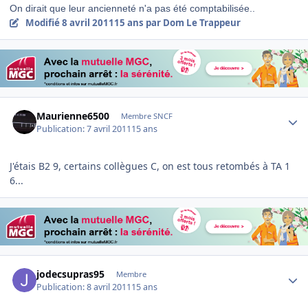
On dirait que leur ancienneté n'a pas été comptabilisée..
Modifié
8 avril 2011
15 ans
par Dom Le Trappeur
Author stats
Maurienne6500
Membre SNCF
Publication:
7 avril 2011
15 ans
J'étais B2 9, certains collègues C, on est tous retombés à TA 1
6...
Author stats
jodecsupras95
Membre
Publication:
8 avril 2011
15 ans