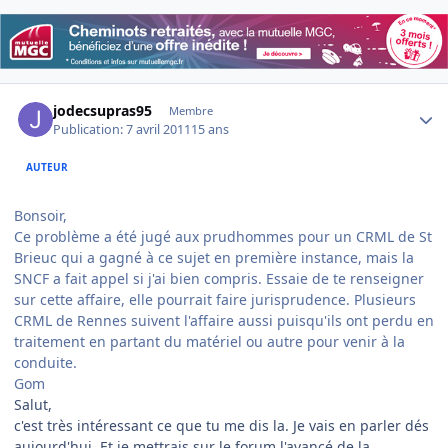
Author stats
jodecsupras95
Membre
Publication:
7 avril 2011
15 ans
AUTEUR
Bonsoir,
Ce problème a été jugé aux prudhommes pour un CRML de St
Brieuc qui a gagné à ce sujet en première instance, mais la
SNCF a fait appel si j'ai bien compris. Essaie de te renseigner
sur cette affaire, elle pourrait faire jurisprudence. Plusieurs
CRML de Rennes suivent l'affaire aussi puisqu'ils ont perdu en
traitement en partant du matériel ou autre pour venir à la
conduite.
Gom
Salut,
c'est très intéressant ce que tu me dis la. Je vais en parler dés
aujourd'hui. Et je mettrais sur le forum l'avancé de la