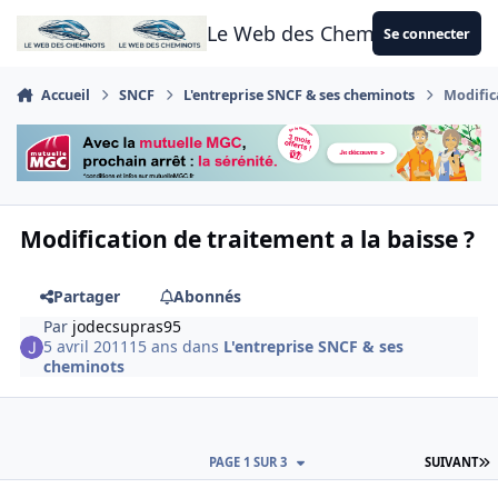
Aller au contenu
Le Web des Cheminots
Se connecter
Accueil
SNCF
L'entreprise SNCF & ses cheminots
Modific
Modification de traitement a la baisse ?
Partager
Abonnés
Par
jodecsupras95
5 avril 2011
15 ans
dans
L'entreprise SNCF & ses
cheminots
D
PAGE 1 SUR 3
SUIVANT
Author stats