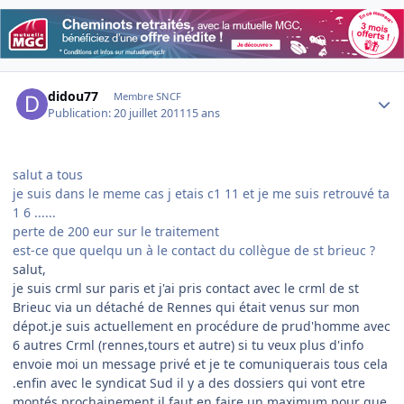
Author stats
didou77
Membre SNCF
Publication:
20 juillet 2011
15 ans
salut a tous
je suis dans le meme cas j etais c1 11 et je me suis retrouvé ta
1 6 ......
perte de 200 eur sur le traitement
est-ce que quelqu un à le contact du collègue de st brieuc ?
salut,
je suis crml sur paris et j'ai pris contact avec le crml de st
Brieuc via un détaché de Rennes qui était venus sur mon
dépot.je suis actuellement en procédure de prud'homme avec
6 autres Crml (rennes,tours et autre) si tu veux plus d'info
envoie moi un message privé et je te comuniquerais tous cela
.enfin avec le syndicat Sud il y a des dossiers qui vont etre
montés prochainement il faut en faire un maximum pour que