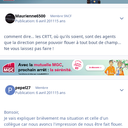
Author stats
Maurienne6500
Membre SNCF
Publication:
6 avril 2011
15 ans
comment dire... les CRTT, où qu'ils soient, sont des agents
que la direction pense pouvoir flouer à tout bout de champ...
Ne vous laissez pas faire !
Author stats
pepel27
Membre
Publication:
6 avril 2011
15 ans
Bonsoir,
Je vais expliquer brièvement ma situation et celle d'un
collègue car nous avoncs l'impression de nous être fait flouer.