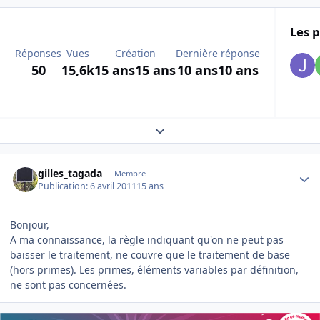
Les p
Réponses
Vues
Création
Dernière réponse
50
15,6k
15 ans
15 ans
10 ans
10 ans
Expand topic overview
Author stats
gilles_tagada
Membre
Publication:
6 avril 2011
15 ans
Bonjour,
A ma connaissance, la règle indiquant qu'on ne peut pas
baisser le traitement, ne couvre que le traitement de base
(hors primes). Les primes, éléments variables par définition,
ne sont pas concernées.