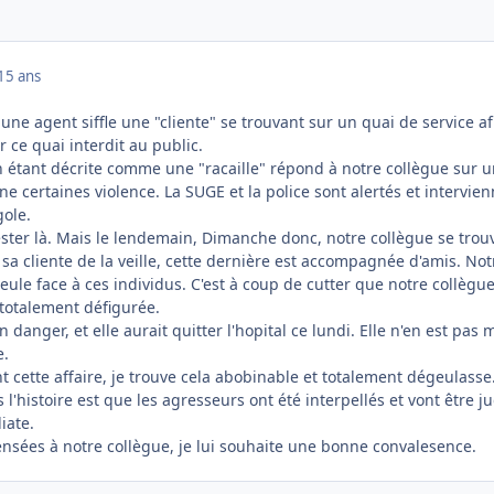
15 ans
une agent siffle une "cliente" se trouvant sur un quai de service af
 ce quai interdit au public.
n étant décrite comme une "racaille" répond à notre collègue sur u
ne certaines violence. La SUGE et la police sont alertés et intervien
gole.
rester là. Mais le lendemain, Dimanche donc, notre collègue se trou
a cliente de la veille, cette dernière est accompagnée d'amis. Not
seule face à ces individus. C'est à coup de cutter que notre collègue
t totalement défigurée.
 danger, et elle aurait quitter l'hopital ce lundi. Elle n'en est pas 
e.
nt cette affaire, je trouve cela abobinable et totalement dégeulasse
l'histoire est que les agresseurs ont été interpellés et vont être j
iate.
ensées à notre collègue, je lui souhaite une bonne convalesence.