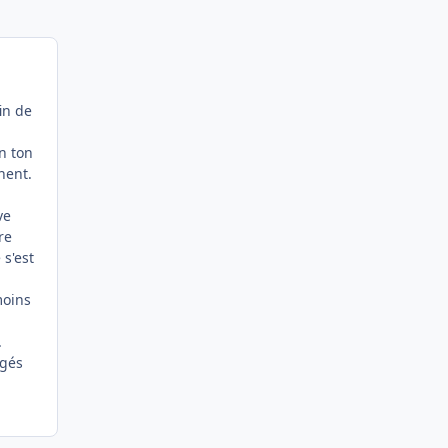
in de
n ton
nent.
ve
re
 s'est
moins
.
ugés