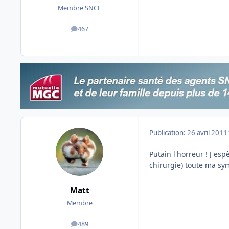
Membre SNCF
467
messages
Publication:
26 avril 2011
Putain l'horreur ! J es
chirurgie) toute ma sym
Matt
Membre
489
messages