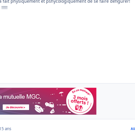
la fait physiquement et pshycologiquement de se faire defigurer!
!!!!!
15 ans
AU