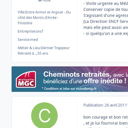
14,6k
messages
- Visite urgente au Méd
Conserver copie de tous
Ville:
Entre Armor et Argoat - Du
S'agissant d'une agressi
côté des Monts d'Arrée -
(La Direction SNCF Serv
Finistère
mais elle peut aussi av
Entreprise:
sncf
- si quelqu'un a une ex
Service:
med
Métier & Lieu:
Dernier Trappeur
Retraité à ...55 ans
Publication:
26 avril 2011
bon courage et bon ret
, et je lui fournirai b