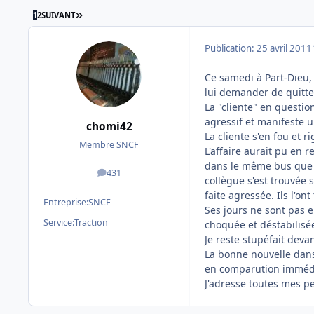
DERNIÈRE PAGE
1
2
SUIVANT
Publication:
25 avril 2011
Ce samedi à Part-Dieu, 
lui demander de quitter
La "cliente" en questio
agressif et manifeste u
chomi42
La cliente s'en fou et ri
Membre SNCF
L'affaire aurait pu en 
dans le même bus que s
431
messages
collègue s'est trouvée 
faite agressée. Ils l'on
Entreprise:
SNCF
Ses jours ne sont pas en
Service:
Traction
choquée et déstabilisé
Je reste stupéfait deva
La bonne nouvelle dans 
en comparution imméd
J'adresse toutes mes p