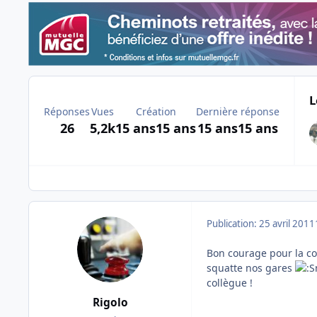
L
Réponses
Vues
Création
Dernière réponse
26
5,2k
15 ans
15 ans
15 ans
15 ans
Publication:
25 avril 2011
Bon courage pour la col
squatte nos gares
collègue !
Rigolo