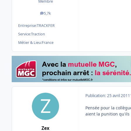
Membre
5,7k
messages
Entreprise:
TRACKFER
Service:
Traction
Métier & Lieu:
France
Publication:
25 avril 2011
Pensée pour la collègue
aient la punition qu'ils 
Zex