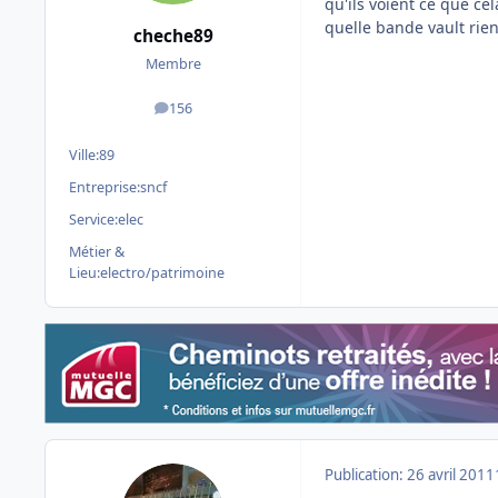
qu'ils voient ce que ce
quelle bande vault rien 
cheche89
Membre
156
messages
Ville:
89
Entreprise:
sncf
Service:
elec
Métier &
Lieu:
electro/patrimoine
Publication:
26 avril 2011