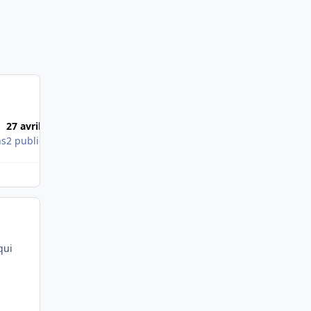
27 avril 2011
ns
2 publications
qui