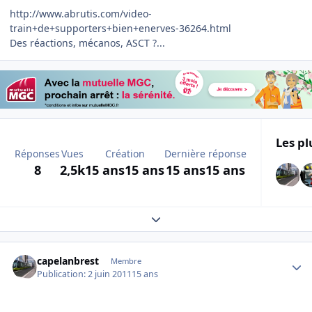
http://www.abrutis.com/video-
train+de+supporters+bien+enerves-36264.html
Des réactions, mécanos, ASCT ?...
Les pl
Réponses
Vues
Création
Dernière réponse
8
2,5k
15 ans
15 ans
15 ans
15 ans
Expand topic overview
Author stats
capelanbrest
Membre
Publication:
2 juin 2011
15 ans