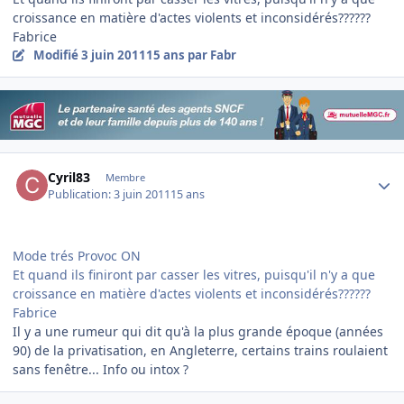
croissance en matière d'actes violents et inconsidérés??????
Fabrice
Modifié
3 juin 2011
15 ans
par Fabr
Author stats
Cyril83
Membre
Publication:
3 juin 2011
15 ans
Mode trés Provoc ON
Et quand ils finiront par casser les vitres, puisqu'il n'y a que
croissance en matière d'actes violents et inconsidérés??????
Fabrice
Il y a une rumeur qui dit qu'à la plus grande époque (années
90) de la privatisation, en Angleterre, certains trains roulaient
sans fenêtre... Info ou intox ?