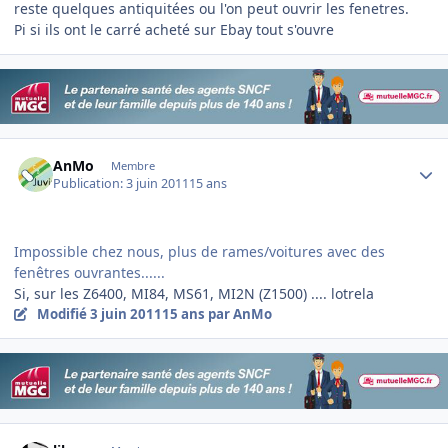
reste quelques antiquitées ou l'on peut ouvrir les fenetres.
Pi si ils ont le carré acheté sur Ebay tout s'ouvre
Author stats
AnMo
Membre
Publication:
3 juin 2011
15 ans
Impossible chez nous, plus de rames/voitures avec des
fenêtres ouvrantes......
Si, sur les Z6400, MI84, MS61, MI2N (Z1500) .... lotrela
Modifié
3 juin 2011
15 ans
par AnMo
Author stats