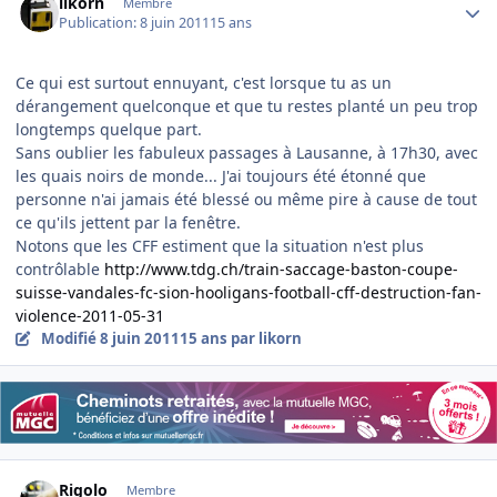
likorn
Membre
Publication:
8 juin 2011
15 ans
Ce qui est surtout ennuyant, c'est lorsque tu as un
dérangement quelconque et que tu restes planté un peu trop
longtemps quelque part.
Sans oublier les fabuleux passages à Lausanne, à 17h30, avec
les quais noirs de monde... J'ai toujours été étonné que
personne n'ai jamais été blessé ou même pire à cause de tout
ce qu'ils jettent par la fenêtre.
Notons que les CFF estiment que la situation n'est plus
contrôlable
http://www.tdg.ch/train-saccage-baston-coupe-
suisse-vandales-fc-sion-hooligans-football-cff-destruction-fan-
violence-2011-05-31
Modifié
8 juin 2011
15 ans
par likorn
Author stats
Rigolo
Membre