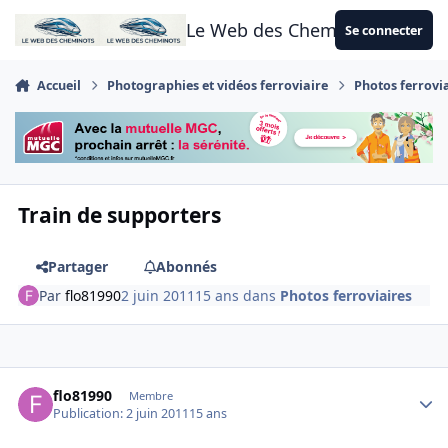
Aller au contenu
Le Web des Cheminots
Se connecter
Accueil
Photographies et vidéos ferroviaire
Photos ferrovi
Train de supporters
Partager
Abonnés
Par
flo81990
2 juin 2011
15 ans
dans
Photos ferroviaires
Author stats
flo81990
Membre
Publication:
2 juin 2011
15 ans