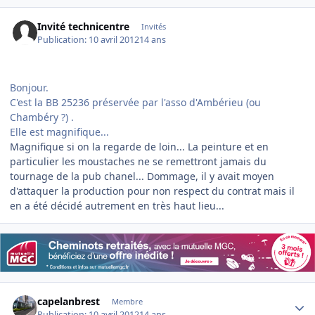
Invité technicentre
Invités
Publication:
10 avril 2012
14 ans
Bonjour.
C'est la BB 25236 préservée par l'asso d'Ambérieu (ou
Chambéry ?) .
Elle est magnifique...
Magnifique si on la regarde de loin... La peinture et en
particulier les moustaches ne se remettront jamais du
tournage de la pub chanel... Dommage, il y avait moyen
d'attaquer la production pour non respect du contrat mais il
en a été décidé autrement en très haut lieu...
Author stats
capelanbrest
Membre
Publication:
10 avril 2012
14 ans