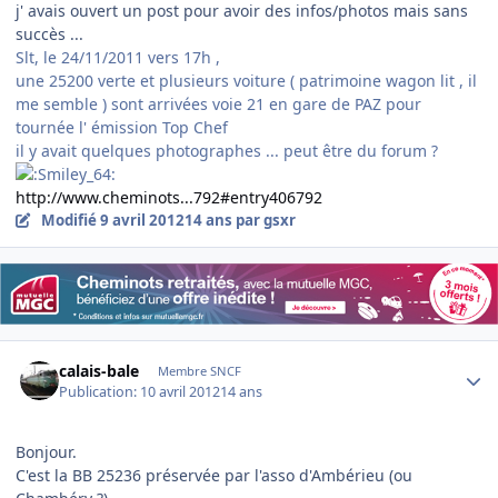
j' avais ouvert un post pour avoir des infos/photos mais sans
succès ...
Slt, le 24/11/2011 vers 17h ,
une 25200 verte et plusieurs voiture ( patrimoine wagon lit , il
me semble ) sont arrivées voie 21 en gare de PAZ pour
tournée l' émission Top Chef
il y avait quelques photographes ... peut être du forum ?
http://www.cheminots...792#entry406792
Modifié
9 avril 2012
14 ans
par gsxr
Author stats
calais-bale
Membre SNCF
Publication:
10 avril 2012
14 ans
Bonjour.
C'est la BB 25236 préservée par l'asso d'Ambérieu (ou