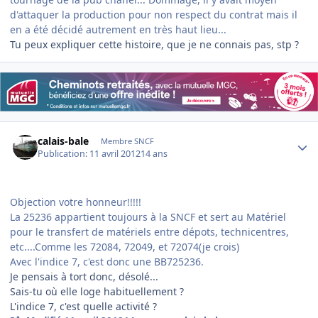
d'attaquer la production pour non respect du contrat mais il
en a été décidé autrement en très haut lieu...
Tu peux expliquer cette histoire, que je ne connais pas, stp ?
Author stats
calais-bale
Membre SNCF
Publication:
11 avril 2012
14 ans
Objection votre honneur!!!!!
La 25236 appartient toujours à la SNCF et sert au Matériel
pour le transfert de matériels entre dépots, technicentres,
etc....Comme les 72084, 72049, et 72074(je crois)
Avec l'indice 7, c'est donc une BB725236.
Je pensais à tort donc, désolé...
Sais-tu où elle loge habituellement ?
L'indice 7, c'est quelle activité ?