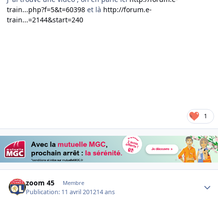
train...php?f=5&t=60398
et là
http://forum.e-
train...=2144&start=240
1
Author stats
zoom 45
Membre
Publication:
11 avril 2012
14 ans