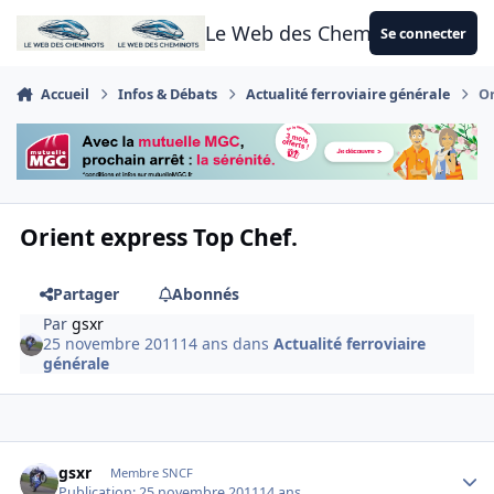
Aller au contenu
Le Web des Cheminots
Se connecter
Accueil
Infos & Débats
Actualité ferroviaire générale
Or
Orient express Top Chef.
Partager
Abonnés
Par
gsxr
25 novembre 2011
14 ans
dans
Actualité ferroviaire
générale
Author stats
gsxr
Membre SNCF
Publication:
25 novembre 2011
14 ans