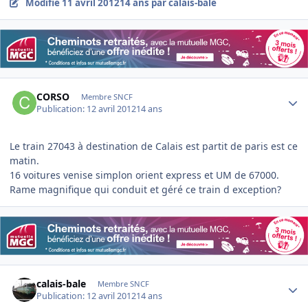
Modifié
11 avril 2012
14 ans
par calais-bale
Author stats
CORSO
Membre SNCF
Publication:
12 avril 2012
14 ans
Le train 27043 à destination de Calais est partit de paris est ce
matin.
16 voitures venise simplon orient express et UM de 67000.
Rame magnifique qui conduit et géré ce train d exception?
Author stats
calais-bale
Membre SNCF
Publication:
12 avril 2012
14 ans