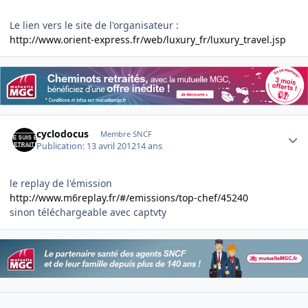
Le lien vers le site de l'organisateur :
http://www.orient-express.fr/web/luxury_fr/luxury_travel.jsp
Author stats
cyclodocus
Membre SNCF
Publication:
13 avril 2012
14 ans
le replay de l'émission
http://www.m6replay.fr/#/emissions/top-chef/45240
sinon téléchargeable avec captvty