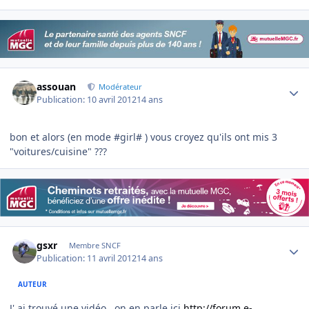
Author stats
assouan
Modérateur
Publication:
10 avril 2012
14 ans
bon et alors (en mode #girl# ) vous croyez qu'ils ont mis 3
"voitures/cuisine" ???
Author stats
gsxr
Membre SNCF
Publication:
11 avril 2012
14 ans
AUTEUR
J' ai trouvé une vidéo , on en parle ici
http://forum.e-