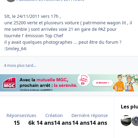
Slt, le 24/11/2011 vers 17h ,
une 25200 verte et plusieurs voiture ( patrimoine wagon lit , il
me semble ) sont arrivées voie 21 en gare de PAZ pour
tournée l' émission Top Chef
il y avait quelques photographes ... peut être du forum ?
:Smiley_64:
4 mois plus tard...
Les plu
Réponses
Vues
Création
Dernière réponse
15
6k
14 ans
14 ans
14 ans
14 ans