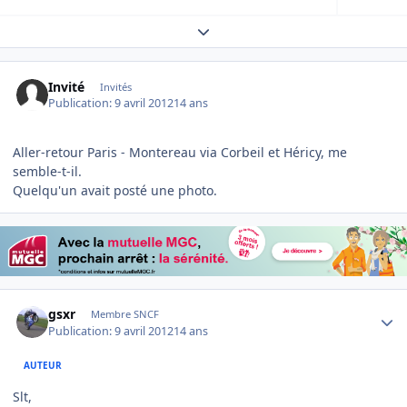
Expand topic overview
Invité
Invités
Publication:
9 avril 2012
14 ans
Aller-retour Paris - Montereau via Corbeil et Héricy, me
semble-t-il.
Quelqu'un avait posté une photo.
Author stats
gsxr
Membre SNCF
Publication:
9 avril 2012
14 ans
AUTEUR
Slt,