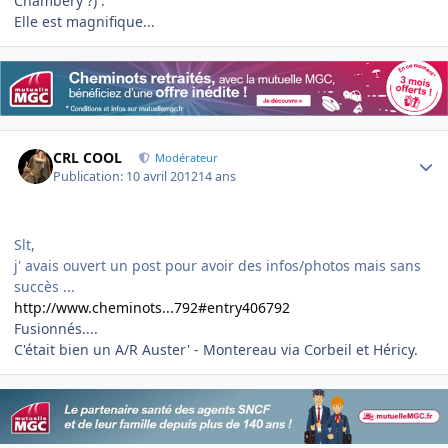
Chambéry ?) .
Elle est magnifique...
Author stats
CRL COOL
Modérateur
Publication:
10 avril 2012
14 ans
Slt,
j' avais ouvert un post pour avoir des infos/photos mais sans
succès ...
http://www.cheminots...792#entry406792
Fusionnés....
C'était bien un A/R Auster' - Montereau via Corbeil et Héricy.