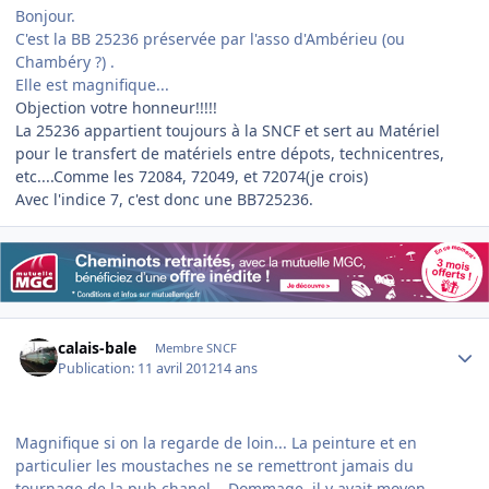
Bonjour.
C'est la BB 25236 préservée par l'asso d'Ambérieu (ou
Chambéry ?) .
Elle est magnifique...
Objection votre honneur!!!!!
La 25236 appartient toujours à la SNCF et sert au Matériel
pour le transfert de matériels entre dépots, technicentres,
etc....Comme les 72084, 72049, et 72074(je crois)
Avec l'indice 7, c'est donc une BB725236.
Author stats
calais-bale
Membre SNCF
Publication:
11 avril 2012
14 ans
Magnifique si on la regarde de loin... La peinture et en
particulier les moustaches ne se remettront jamais du
tournage de la pub chanel... Dommage, il y avait moyen