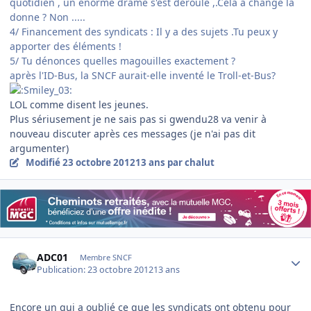
quotidien , un énorme drame s'est déroulé ,.Cela a changé la
donne ? Non .....
4/ Financement des syndicats : Il y a des sujets .Tu peux y
apporter des éléments !
5/ Tu dénonces quelles magouilles exactement ?
après l'ID-Bus, la SNCF aurait-elle inventé le Troll-et-Bus?
LOL comme disent les jeunes.
Plus sériusement je ne sais pas si gwendu28 va venir à
nouveau discuter après ces messages (je n'ai pas dit
argumenter)
Modifié
23 octobre 2012
13 ans
par chalut
Author stats
ADC01
Membre SNCF
Publication:
23 octobre 2012
13 ans
Encore un qui a oublié ce que les syndicats ont obtenu pour