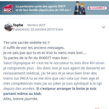
Author stats
Tophe
Membre SNCF
Publication:
22 octobre 2012
13 ans
T'es une sacrée vedette toi !!
Il suffit de voir tes anciens messages.
Je ne sais pas qui tu es et d'où tu viens mais bon....
Tu parles de la fin du RH0077 mais bon :
Salut Olympique 41 c'est toi le recruteur tu dois être RH sinon
je comprends plus . Dis donc moi je suis agent de desserte en
reclassement médical, j'ai 54 ans et je veux bien tirer des
trains sur PACA tu va me dire que ceci cela sur mon age et
mes compétences mais j'ai un joker je suis syndiqué à la cgt
depuis des années.
Si c'estpour arranger la boite je suis
partant même au blak.
Allez, bonne journée.