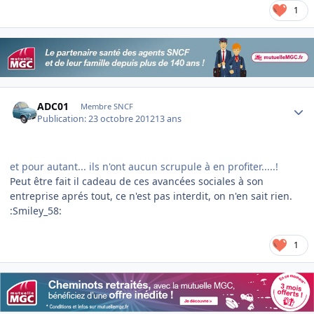
1
Author stats
ADC01
Membre SNCF
Publication:
23 octobre 2012
13 ans
et pour autant... ils n'ont aucun scrupule à en profiter.....!
Peut être fait il cadeau de ces avancées sociales à son
entreprise aprés tout, ce n'est pas interdit, on n'en sait rien.
:Smiley_58:
1