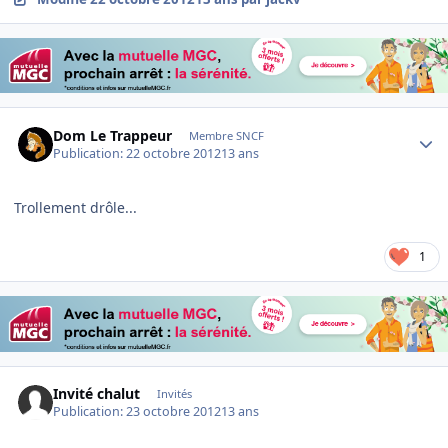
Author stats
Dom Le Trappeur
Membre SNCF
Publication:
22 octobre 2012
13 ans
Trollement drôle...
1
Invité chalut
Invités
Publication:
23 octobre 2012
13 ans