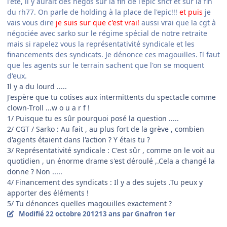
l'été, il y aurait des négos sur la fin de l'epic sncf et sur la fin
du rh77. On parle de holding à la place de l'epic!!!
et puis
je
vais vous dire
je suis sur que c'est vrai!
aussi vrai que la cgt à
négociée avec sarko sur le régime spécial de notre retraite
mais si rapelez vous la représentativité syndicale et les
financements des syndicats. Je dénonce ces magouilles. Il faut
que les agents sur le terrain sachent que l'on se moquent
d'eux.
Il y a du lourd .....
J'espère que tu cotises aux intermittents du spectacle comme
clown-Troll ...w o u a r f !
1/ Puisque tu es sûr pourquoi posé la question .....
2/ CGT / Sarko : Au fait , au plus fort de la grève , combien
d'agents étaient dans l'action ? Y étais tu ?
3/ Représentativité syndicale : C'est sûr , comme on le voit au
quotidien , un énorme drame s'est déroulé ,.Cela a changé la
donne ? Non .....
4/ Financement des syndicats : Il y a des sujets .Tu peux y
apporter des éléments !
5/ Tu dénonces quelles magouilles exactement ?
Modifié
22 octobre 2012
13 ans
par Gnafron 1er