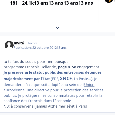
181
24,1k
13 ans
13 ans
13 ans
13 ans
Expand topic overview
Invité
Invités
Publication:
22 octobre 2012
13 ans
tu te fais du soucis pour rien puisque:
programme François Hollande,
page 8
,
5e
engagement
Je préserverai le statut public des entreprises détenues
SNCF
majoritairement par l’État
(EDF,
, La Poste...). Je
demanderai à ce que soit adoptée,au sein de l’
Union
européenne, une directive
pour la protection des services
publics. Je protègerai les consommateurs pour rétablir la
confiance des Français dans l’économie.
NB: à conserver si jamais Alzheimer sévit à Paris