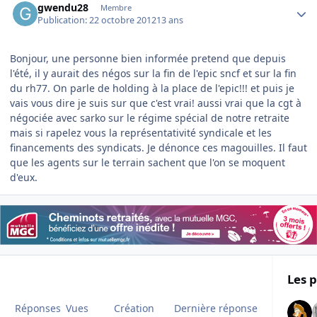
gwendu28
Membre
Publication:
22 octobre 2012
13 ans
Bonjour, une personne bien informée pretend que depuis
l'été, il y aurait des négos sur la fin de l'epic sncf et sur la fin
du rh77. On parle de holding à la place de l'epic!!! et puis je
vais vous dire je suis sur que c'est vrai! aussi vrai que la cgt à
négociée avec sarko sur le régime spécial de notre retraite
mais si rapelez vous la représentativité syndicale et les
financements des syndicats. Je dénonce ces magouilles. Il faut
que les agents sur le terrain sachent que l'on se moquent
d'eux.
Les p
Réponses
Vues
Création
Dernière réponse