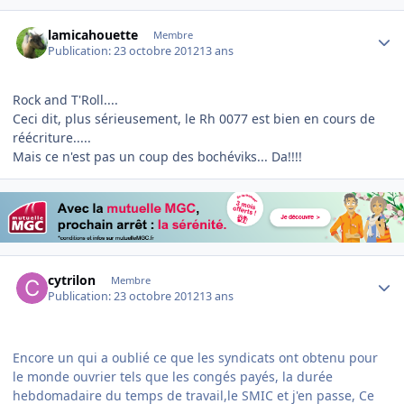
Author stats
lamicahouette
Membre
Publication:
23 octobre 2012
13 ans
Rock and T'Roll....
Ceci dit, plus sérieusement, le Rh 0077 est bien en cours de
réécriture.....
Mais ce n'est pas un coup des bochéviks... Da!!!!
Author stats
cytrilon
Membre
Publication:
23 octobre 2012
13 ans
Encore un qui a oublié ce que les syndicats ont obtenu pour
le monde ouvrier tels que les congés payés, la durée
hebdomadaire du temps de travail,le SMIC et j'en passe, Ce