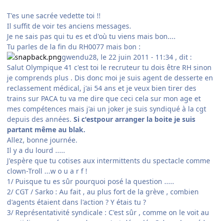
T'es une sacrée vedette toi !!
Il suffit de voir tes anciens messages.
Je ne sais pas qui tu es et d'où tu viens mais bon....
Tu parles de la fin du RH0077 mais bon :
gwendu28, le 22 juin 2011 - 11:34 , dit :
Salut Olympique 41 c'est toi le recruteur tu dois être RH sinon
je comprends plus . Dis donc moi je suis agent de desserte en
reclassement médical, j'ai 54 ans et je veux bien tirer des
trains sur PACA tu va me dire que ceci cela sur mon age et
mes compétences mais j'ai un joker je suis syndiqué à la cgt
depuis des années.
Si c'estpour arranger la boite je suis
partant même au blak.
Allez, bonne journée.
Il y a du lourd .....
J'espère que tu cotises aux intermittents du spectacle comme
clown-Troll ...w o u a r f !
1/ Puisque tu es sûr pourquoi posé la question .....
2/ CGT / Sarko : Au fait , au plus fort de la grève , combien
d'agents étaient dans l'action ? Y étais tu ?
3/ Représentativité syndicale : C'est sûr , comme on le voit au