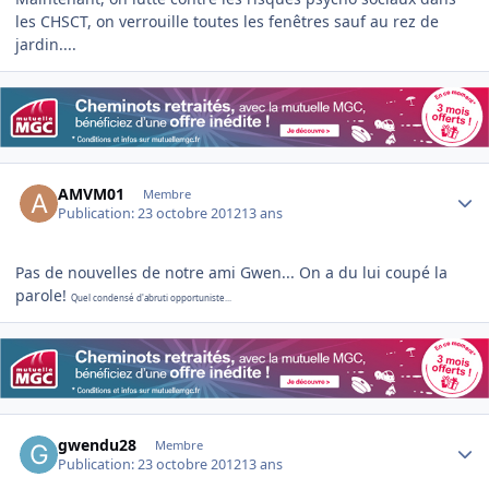
les CHSCT, on verrouille toutes les fenêtres sauf au rez de
jardin....
Author stats
AMVM01
Membre
Publication:
23 octobre 2012
13 ans
Pas de nouvelles de notre ami Gwen... On a du lui coupé la
parole!
Quel condensé d'abruti opportuniste...
Author stats
gwendu28
Membre
Publication:
23 octobre 2012
13 ans