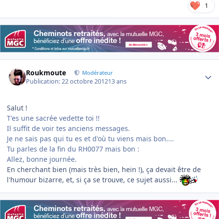
1
Author stats
Roukmoute
Modérateur
Publication:
22 octobre 2012
13 ans
Salut !
T'es une sacrée vedette toi !!
Il suffit de voir tes anciens messages.
Je ne sais pas qui tu es et d'où tu viens mais bon....
Tu parles de la fin du RH0077 mais bon :
Allez, bonne journée.
En cherchant bien (mais très bien, hein !), ça devait être de
l'humour bizarre, et, si ça se trouve, ce sujet aussi...