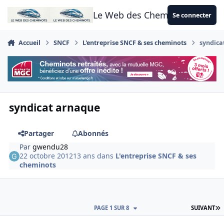
Aller au contenu
Le Web des Cheminots
Se connecter
Accueil
SNCF
L'entreprise SNCF & ses cheminots
syndica
syndicat arnaque
Partager
Abonnés
Par
gwendu28
22 octobre 2012
13 ans
dans
L'entreprise SNCF & ses
cheminots
D
PAGE 1 SUR 8
SUIVANT
Author stats