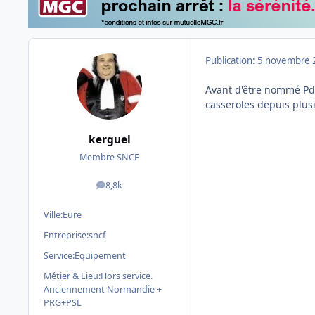
Publication:
5 novembre 
Avant d'être nommé Pdg
casseroles depuis plus
kerguel
Membre SNCF
8,8k
messages
Ville:
Eure
Entreprise:
sncf
Service:
Equipement
Métier & Lieu:
Hors service.
Anciennement Normandie +
PRG+PSL