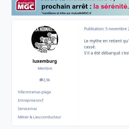
Publication:
5 novembre 
Le mythe en retient qu'i
cassé.
S'il a été débarqué c'es
luxemburg
Membre
2,9k
messages
Ville:
miramas plage
Entreprise:
sncf
Service:
trac
Métier & Lieu:
conducteur