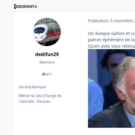
DERNIÈRE PAGE
1
2
3
SUIVANT
Publication:
5 novembre 
On évoque Gallois et so
patron éphémère de la 
Qu'en avez vous retenu
dedifun29
Membre
411
messages
Service:
Banque
Métier & Lieu:
Chargé de
Clientèle - Rennes