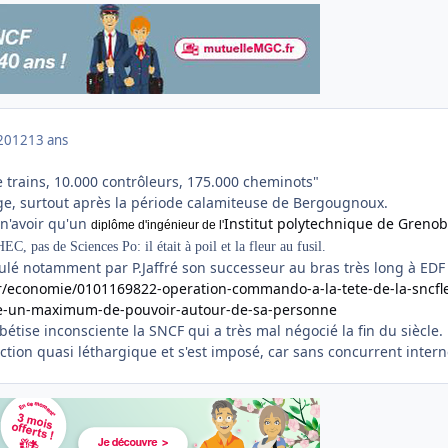
2012
13 ans
 trains, 10.000 contrôleurs, 175.000 cheminots"
nage, surtout après la période calamiteuse de Bergougnoux.
 n'avoir qu'un
Institut polytechnique de Grenob
diplôme d'ingénieur de l'
EC, pas de Sciences Po: il était à poil et la fleur au fusil.
pulé notamment par P.Jaffré son successeur au bras très long à EDF
fr/economie/0101169822-operation-commando-a-la-tete-de-la-sncfl
re-un-maximum-de-pouvoir-autour-de-sa-personne
 bétise inconsciente la SNCF qui a très mal négocié la fin du siècle.
ction quasi léthargique et s'est imposé, car sans concurrent intern