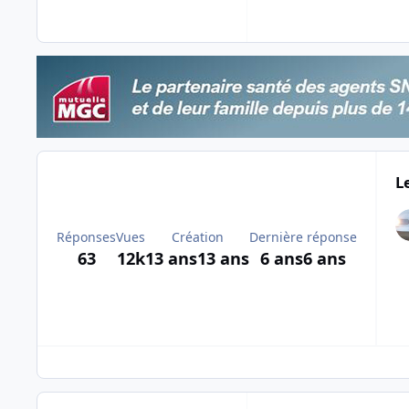
L
Réponses
Vues
Création
Dernière réponse
63
12k
13 ans
13 ans
6 ans
6 ans