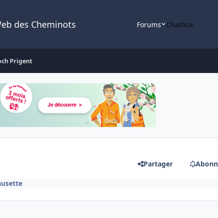
Web des Cheminots
Forums
Chatbox
och Prigent
Partager
Abonn
ausette