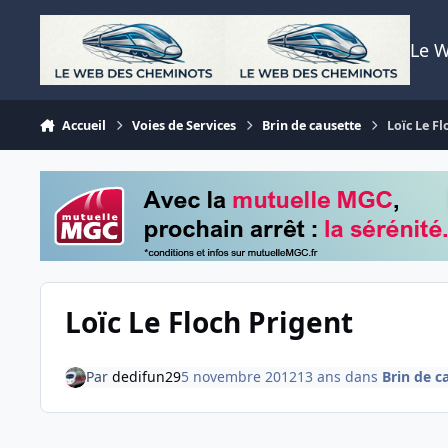
Aller au contenu
Le 
Accueil
Voies de Services
Brin de causette
Loïc Le Fl
Loïc Le Floch Prigent
Par
dedifun29
5 novembre 2012
13 ans
dans
Brin de c