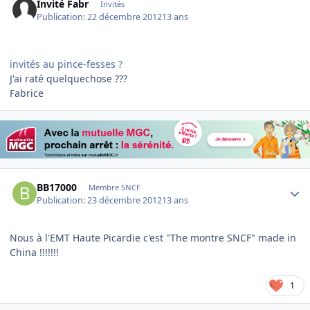
Invité Fabr
Invités
Publication:
22 décembre 2012
13 ans
invités au pince-fesses ?
J'ai raté quelquechose ???
Fabrice
Author stats
BB17000
Membre SNCF
Publication:
23 décembre 2012
13 ans
Nous à l'EMT Haute Picardie c'est "The montre SNCF" made in
China !!!!!!!
1