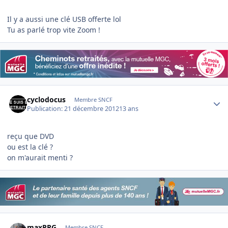
Il y a aussi une clé USB offerte lol
Tu as parlé trop vite Zoom !
Author stats
cyclodocus
Membre SNCF
Publication:
21 décembre 2012
13 ans
reçu que DVD
ou est la clé ?
on m'aurait menti ?
Author stats
maxPRG
Membre SNCF