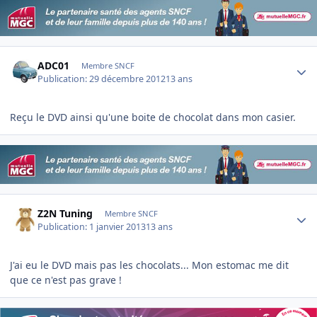
Author stats
ADC01
Membre SNCF
Publication:
29 décembre 2012
13 ans
Reçu le DVD ainsi qu'une boite de chocolat dans mon casier.
Author stats
Z2N Tuning
Membre SNCF
Publication:
1 janvier 2013
13 ans
J'ai eu le DVD mais pas les chocolats... Mon estomac me dit
que ce n'est pas grave !