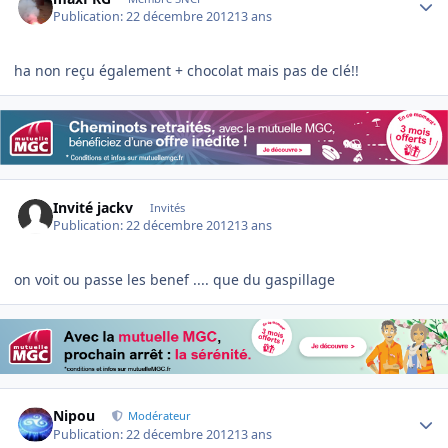
Publication:
22 décembre 2012
13 ans
ha non reçu également + chocolat mais pas de clé!!
Invité jackv
Invités
Publication:
22 décembre 2012
13 ans
on voit ou passe les benef .... que du gaspillage
Author stats
Nipou
Modérateur
Publication:
22 décembre 2012
13 ans