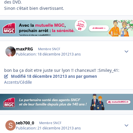
des DVD.
Sinon c'était bien divertissant.
Author stats
maxPRG
Membre SNCF
Publication:
18 décembre 2012
13 ans
bon ba ça doit etre juste sur lyon !! chanceux!! :Smiley_41:
Modifié
18 décembre 2012
13 ans
par gomen
Accents/Cédille
Author stats
seb700_0
Membre SNCF
Publication:
21 décembre 2012
13 ans