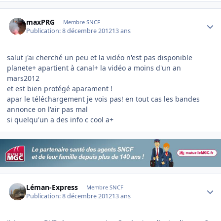
Author stats
maxPRG
Membre SNCF
Publication:
8 décembre 2012
13 ans
salut j'ai cherché un peu et la vidéo n'est pas disponible
planete+ apartient à canal+ la vidéo a moins d'un an
mars2012
et est bien protégé aparament !
apar le téléchargement je vois pas! en tout cas les bandes
annonce on l'air pas mal
si quelqu'un a des info c cool a+
Author stats
Léman-Express
Membre SNCF
Publication:
8 décembre 2012
13 ans