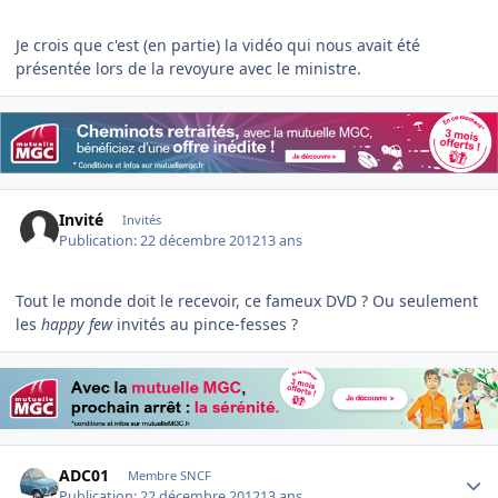
Je crois que c'est (en partie) la vidéo qui nous avait été
présentée lors de la revoyure avec le ministre.
Invité
Invités
Publication:
22 décembre 2012
13 ans
Tout le monde doit le recevoir, ce fameux DVD ? Ou seulement
les
happy few
invités au pince-fesses ?
Author stats
ADC01
Membre SNCF
Publication:
22 décembre 2012
13 ans