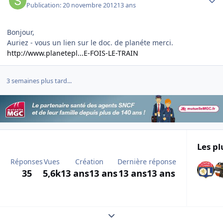
Publication:
20 novembre 2012
13 ans
Bonjour,
Auriez - vous un lien sur le doc. de planéte merci.
http://www.planetepl...E-FOIS-LE-TRAIN
3 semaines plus tard...
Les pl
Réponses
Vues
Création
Dernière réponse
35
5,6k
13 ans
13 ans
13 ans
13 ans
Expand topic overview