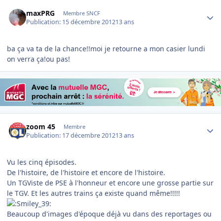
Author stats
maxPRG
Membre SNCF
Publication:
15 décembre 2012
13 ans
ba ça va ta de la chance!!moi je retourne a mon casier lundi
on verra ça!ou pas!
Author stats
zoom 45
Membre
Publication:
17 décembre 2012
13 ans
Vu les cinq épisodes.
De l'histoire, de l'histoire et encore de l'histoire.
Un TGViste de PSE à l'honneur et encore une grosse partie sur
le TGV. Et les autres trains ça existe quand même!!!!!
Beaucoup d'images d'époque déjà vu dans des reportages ou