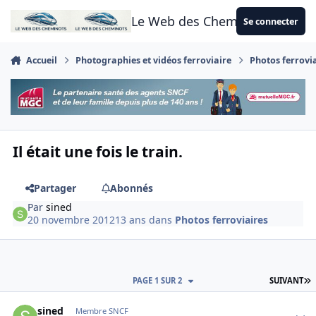
Aller au contenu
Le Web des Cheminots
Se connecter
Accueil
Photographies et vidéos ferroviaire
Photos ferrovi
Il était une fois le train.
Partager
Abonnés
Par
sined
20 novembre 2012
13 ans
dans
Photos ferroviaires
D
PAGE 1 SUR 2
SUIVANT
Author stats
sined
Membre SNCF