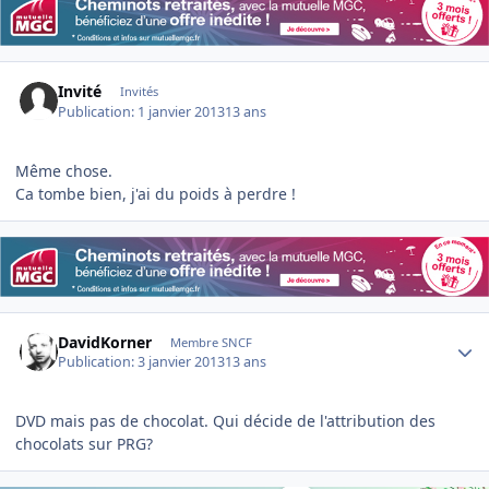
Invité
Invités
Publication:
1 janvier 2013
13 ans
Même chose.
Ca tombe bien, j'ai du poids à perdre !
Author stats
DavidKorner
Membre SNCF
Publication:
3 janvier 2013
13 ans
DVD mais pas de chocolat. Qui décide de l'attribution des
chocolats sur PRG?