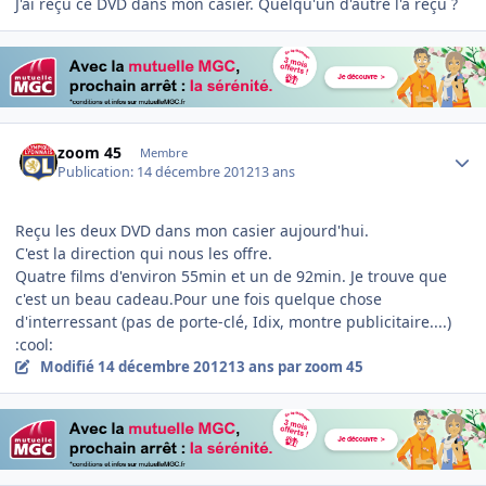
J'ai reçu ce DVD dans mon casier. Quelqu'un d'autre l'a reçu ?
Author stats
zoom 45
Membre
Publication:
14 décembre 2012
13 ans
Reçu les deux DVD dans mon casier aujourd'hui.
C'est la direction qui nous les offre.
Quatre films d'environ 55min et un de 92min. Je trouve que
c'est un beau cadeau.Pour une fois quelque chose
d'interressant (pas de porte-clé, Idix, montre publicitaire....)
:cool:
Modifié
14 décembre 2012
13 ans
par zoom 45