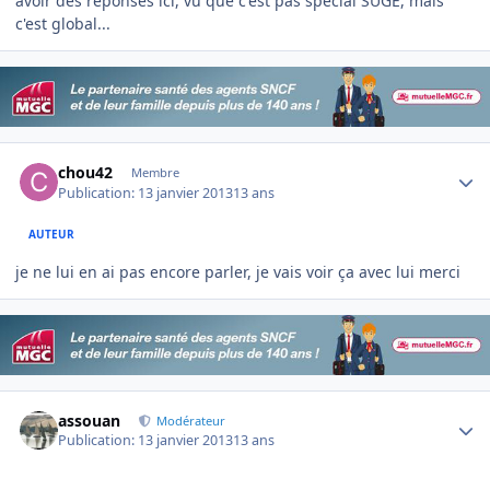
avoir des réponses ici, vu que c'est pas spécial SUGE, mais
c'est global...
Author stats
chou42
Membre
Publication:
13 janvier 2013
13 ans
AUTEUR
je ne lui en ai pas encore parler, je vais voir ça avec lui merci
Author stats
assouan
Modérateur
Publication:
13 janvier 2013
13 ans