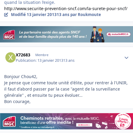
quand la situation l’exige.
http://www.securite-prevention-sncf.com/la-surete-pour-sncf/
Modifié
13 janvier 2013
13 ans
par Roukmoute
Author stats
X72683
Membre
Publication:
13 janvier 2013
13 ans
Bonjour Chou42,
Je pense que comme toute unité d'élite, pour rentrer à l'UNIR,
il faut d'abord passer par la case "agent de la surveillance
générale" , et ensuite tu peux évoluer...
Bon courage,