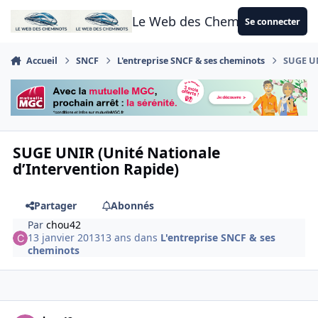
Aller au contenu
Le Web des Cheminots
Se connecter
Accueil
SNCF
L'entreprise SNCF & ses cheminots
SUGE UN
SUGE UNIR (Unité Nationale
d’Intervention Rapide)
Partager
Abonnés
Par
chou42
13 janvier 2013
13 ans
dans
L'entreprise SNCF & ses
cheminots
Author stats