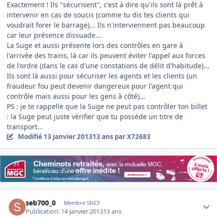
Exactement ! Ils "sécurisent", c'est à dire qu'ils sont là prêt à
intervenir en cas de soucis (comme tu dis tes clients qui
voudrait forer le barrage)... Ils n'interviennent pas beaucoup
car leur présence dissuade...
La Suge et aussi présente lors des contrôles en gare à
l'arrivée des trains, là car ils peuvent éviter l'appel aux forces
de l'ordre (dans le cas d'une constations de délit d'habitude)...
Ils sont là aussi pour sécuriser les agents et les clients (un
fraudeur fou peut devenir dangereux pour l'agent qui
contrôle mais aussi pour les gens à côté)...
PS : je te rappelle que la Suge ne peut pas contrôler ton billet
: la Suge peut juste vérifier que tu possède un titre de
transport...
Modifié
13 janvier 2013
13 ans
par X72683
Author stats
seb700_0
Membre SNCF
Publication:
14 janvier 2013
13 ans