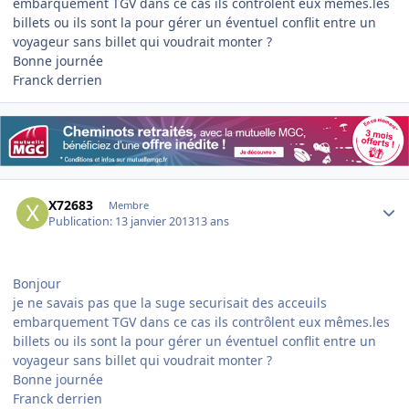
embarquement TGV dans ce cas ils contrôlent eux mêmes.les
billets ou ils sont la pour gérer un éventuel conflit entre un
voyageur sans billet qui voudrait monter ?
Bonne journée
Franck derrien
Author stats
X72683
Membre
Publication:
13 janvier 2013
13 ans
Bonjour
je ne savais pas que la suge securisait des acceuils
embarquement TGV dans ce cas ils contrôlent eux mêmes.les
billets ou ils sont la pour gérer un éventuel conflit entre un
voyageur sans billet qui voudrait monter ?
Bonne journée
Franck derrien