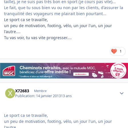
taille), je ne suis pas très bon en sport (je cours pas vite)...
Le fait, que tu sous bien vu ou non par les clients, d'assurer la
tranquilité des voyageurs me plairait bien pourtant...
Le sport ca se travaille,
un peu de motivation, footing, vélo, un jour l'un, un jour
l'autre....
Tu vas voir, tu vas vite progresser....
1
Author stats
X72683
Membre
Publication:
14 janvier 2013
13 ans
Le sport ca se travaille,
un peu de motivation, footing, vélo, un jour l'un, un jour
l'autre....