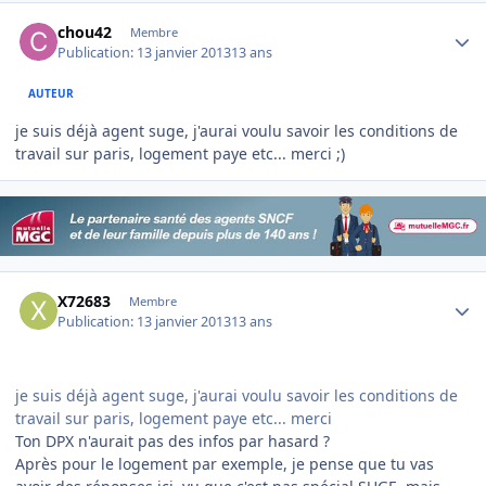
Author stats
chou42
Membre
Publication:
13 janvier 2013
13 ans
AUTEUR
je suis déjà agent suge, j'aurai voulu savoir les conditions de
travail sur paris, logement paye etc... merci ;)
Author stats
X72683
Membre
Publication:
13 janvier 2013
13 ans
je suis déjà agent suge, j'aurai voulu savoir les conditions de
travail sur paris, logement paye etc... merci
Ton DPX n'aurait pas des infos par hasard ?
Après pour le logement par exemple, je pense que tu vas