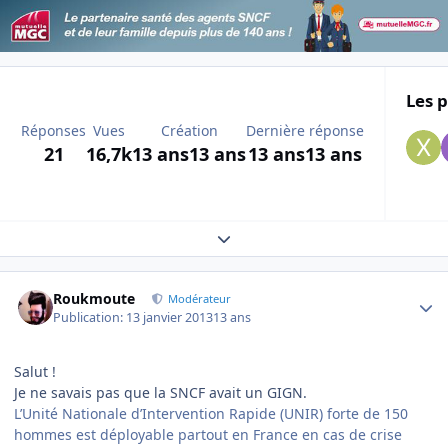
Les p
Réponses
Vues
Création
Dernière réponse
21
16,7k
13 ans
13 ans
13 ans
13 ans
Expand topic overview
Author stats
Roukmoute
Modérateur
Publication:
13 janvier 2013
13 ans
Salut !
Je ne savais pas que la SNCF avait un GIGN.
L’Unité Nationale d’Intervention Rapide (UNIR) forte de 150
hommes est déployable partout en France en cas de crise