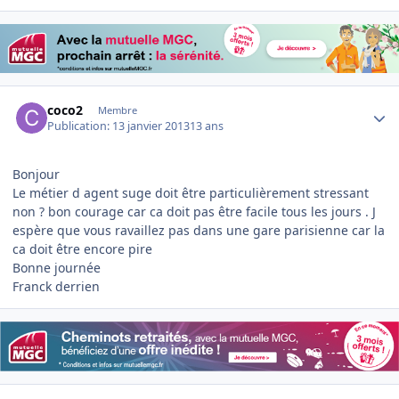
Author stats
coco2
Membre
Publication:
13 janvier 2013
13 ans
Bonjour
Le métier d agent suge doit être particulièrement stressant
non ? bon courage car ca doit pas être facile tous les jours . J
espère que vous ravaillez pas dans une gare parisienne car la
ca doit être encore pire
Bonne journée
Franck derrien
Author stats