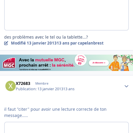
des problèmes avec le tel ou la tablette...?
Modifié
13 janvier 2013
13 ans
par capelanbrest
Author stats
X72683
Membre
Publication:
13 janvier 2013
13 ans
il faut "citer" pour avoir une lecture correcte de ton
message.....