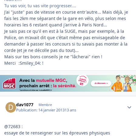
Tu vas voir, tu vas vite progresser....
J'ai "juste" pas de vitesse en course entr'autre... Mais déjà, je
fais les 2km me séparant de la gare en vélo, plus selon mes
horaires les 6 restant quand j'arrive à Paris Nord...
Je sais pas ce qu'il en est à la SUGE, mais par exemple, à la
Police, on m'avait dit que c'était même pas envisageable de
demander à passer les concours si tu savais pas monter à la
corde (et je ne décolle pas du tout)...
Mais sur tes bons conseils je ne "lâcherai" rien !
Merci
:Smiley_04: !
Author stats
dav1077
Membre
Publication:
14 janvier 2013
13 ans
@72683 :
essaye de te renseigner sur les épreuves physiques