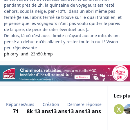
pendant près de 2h, la quinzaine de voyageurs est resté
dehors, sous la neige, par -10°C, dans un abri même pas
fermé (le seul abris fermé se trouve sur le quai transilien, et
je pense que les voyageurs n'ont pas voulu quitter le parvis
de la gare, de peur de rater éventuel bus )...
De plus, là où c'est aussi limite : n'ayant aucune info, ils ont
pensé au début qu'ils allaient y rester toute la nuit ! Vision
peu réjouissante...
pb orry lundi 23h50.bmp
Les plu
Réponses
Vues
Création
Dernière réponse
71
8k
13 ans
13 ans
13 ans
13 ans