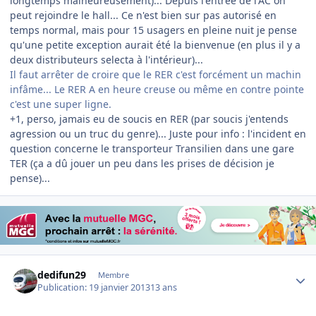
longtemps malheureusement)... Depuis l'entrée de l'AC on
peut rejoindre le hall... Ce n'est bien sur pas autorisé en
temps normal, mais pour 15 usagers en pleine nuit je pense
qu'une petite exception aurait été la bienvenue (en plus il y a
deux distributeurs selecta à l'intérieur)...
Il faut arrêter de croire que le RER c'est forcément un machin
infâme... Le RER A en heure creuse ou même en contre pointe
c'est une super ligne.
+1, perso, jamais eu de soucis en RER (par soucis j'entends
agression ou un truc du genre)... Juste pour info : l'incident en
question concerne le transporteur Transilien dans une gare
TER (ça a dû jouer un peu dans les prises de décision je
pense)...
Author stats
dedifun29
Membre
Publication:
19 janvier 2013
13 ans