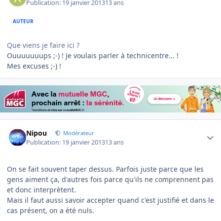
Publication:
19 janvier 2013
13 ans
AUTEUR
Que viens je faire ici ?
Ouuuuuuups ;-) ! Je voulais parler à technicentre... !
Mes excuses ;-) !
Author stats
Nipou
Modérateur
Publication:
19 janvier 2013
13 ans
On se fait souvent taper dessus. Parfois juste parce que les
gens aiment ça, d'autres fois parce qu'ils ne comprennent pas
et donc interprètent.
Mais il faut aussi savoir accepter quand c'est justifié et dans le
cas présent, on a été nuls.