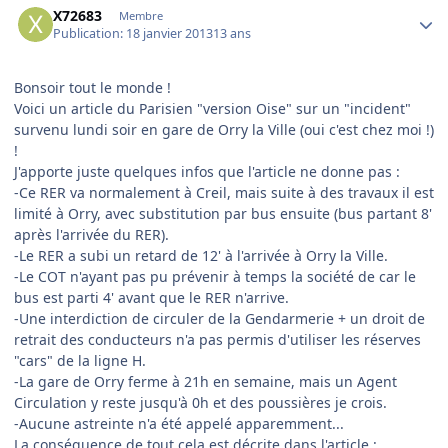
X72683
Membre
Publication:
18 janvier 2013
13 ans
Bonsoir tout le monde !
Voici un article du Parisien "version Oise" sur un "incident"
survenu lundi soir en gare de Orry la Ville (oui c'est chez moi !)
!
J'apporte juste quelques infos que l'article ne donne pas :
-Ce RER va normalement à Creil, mais suite à des travaux il est
limité à Orry, avec substitution par bus ensuite (bus partant 8'
après l'arrivée du RER).
-Le RER a subi un retard de 12' à l'arrivée à Orry la Ville.
-Le COT n'ayant pas pu prévenir à temps la société de car le
bus est parti 4' avant que le RER n'arrive.
-Une interdiction de circuler de la Gendarmerie + un droit de
retrait des conducteurs n'a pas permis d'utiliser les réserves
"cars" de la ligne H.
-La gare de Orry ferme à 21h en semaine, mais un Agent
Circulation y reste jusqu'à 0h et des poussières je crois.
-Aucune astreinte n'a été appelé apparemment...
La conséquence de tout cela est décrite dans l'article :