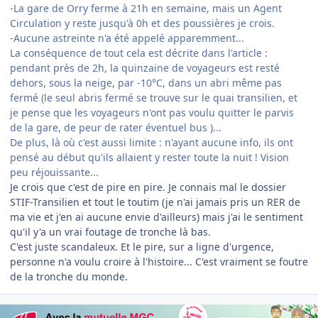
-La gare de Orry ferme à 21h en semaine, mais un Agent
Circulation y reste jusqu'à 0h et des poussières je crois.
-Aucune astreinte n'a été appelé apparemment...
La conséquence de tout cela est décrite dans l'article :
pendant près de 2h, la quinzaine de voyageurs est resté
dehors, sous la neige, par -10°C, dans un abri même pas
fermé (le seul abris fermé se trouve sur le quai transilien, et
je pense que les voyageurs n'ont pas voulu quitter le parvis
de la gare, de peur de rater éventuel bus )...
De plus, là où c'est aussi limite : n'ayant aucune info, ils ont
pensé au début qu'ils allaient y rester toute la nuit ! Vision
peu réjouissante...
Je crois que c'est de pire en pire. Je connais mal le dossier
STIF-Transilien et tout le toutim (je n'ai jamais pris un RER de
ma vie et j'en ai aucune envie d'ailleurs) mais j'ai le sentiment
qu'il y'a un vrai foutage de tronche là bas.
C'est juste scandaleux. Et le pire, sur a ligne d'urgence,
personne n'a voulu croire à l'histoire... C'est vraiment se foutre
de la tronche du monde.