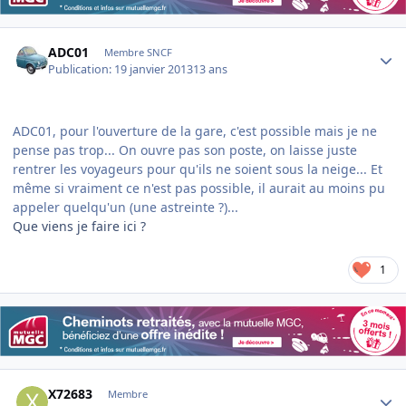
Author stats
ADC01
Membre SNCF
Publication:
19 janvier 2013
13 ans
ADC01, pour l'ouverture de la gare, c'est possible mais je ne
pense pas trop... On ouvre pas son poste, on laisse juste
rentrer les voyageurs pour qu'ils ne soient sous la neige... Et
même si vraiment ce n'est pas possible, il aurait au moins pu
appeler quelqu'un (une astreinte ?)...
Que viens je faire ici ?
1
Author stats
X72683
Membre