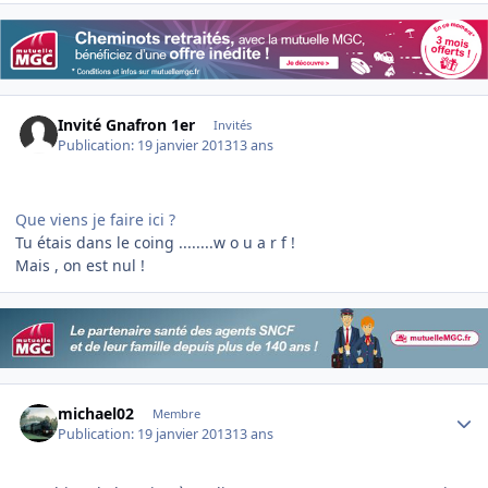
Invité Gnafron 1er
Invités
Publication:
19 janvier 2013
13 ans
Que viens je faire ici ?
Tu étais dans le coing ........w o u a r f !
Mais , on est nul !
Author stats
michael02
Membre
Publication:
19 janvier 2013
13 ans