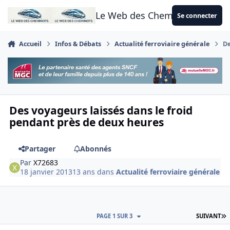
Aller au contenu
Le Web des Cheminots
Se connecter
Accueil
Infos & Débats
Actualité ferroviaire générale
De
Des voyageurs laissés dans le froid
pendant près de deux heures
Partager
Abonnés
Par
X72683
18 janvier 2013
13 ans
dans
Actualité ferroviaire générale
D
PAGE 1 SUR 3
SUIVANT
Author stats