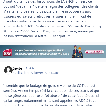
Avant, du temps des bisounours de LA SNCF, un service
pouvait "dépanner" de telle façon des collègues, des clients...
Maintenant, ce n'est plus possible... Je proposerais aux
usagers qui se sont retrouvés largués en plein froid de
prendre contact avec le nouveau service de médiation non
intégré de la SNCF... Voila son adresse... 55, rue du Baubourg
St Honoré 75008 Paris.... Puis, petite précision, même pas
besoin d'affranchir la lettre... C'est gratuit...
Invité
Invités
Publication:
19 janvier 2013
13 ans
Il semble que le foutage de gueule vienne du COT qui est
sensé suivre
en temps réel
la circulation de ses trains et qui
ne se gêne pas pour user (et abuser) de cette faculté quand
ça l'arrange, notamment en faisant appeler les ADC à tout
bout de champ en heure de pointe pour leur demander