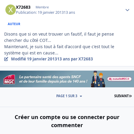
Author stats
X72683
Membre
Publication:
19 janvier 2013
13 ans
AUTEUR
Disons que si on veut trouver un fautif, il faut je pense
chercher du côté COT...
Maintenant, je suis tout à fait d'accord que c'est tout le
système qui est en cause...
Modifié
19 janvier 2013
13 ans
par X72683
D
PAGE 1 SUR 3
SUIVANT
Créer un compte ou se connecter pour
commenter