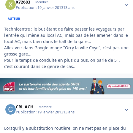
X72683
Membre
Publication:
19 janvier 2013
13 ans
AUTEUR
Technicentre : le but étant de faire passer les voyageurs par
l'entrée qui mène au local AC, mais pas de les amener dans le
local AC, mais bien dans le hall de la gare...
Allez voir dans Google image "Orry la ville Coye", c'est pas une
grosse gare...
Pour le temps de conduite en plus du bus, on parle de 5' ,
c'est courant dans ce genre de cas...
Author stats
CRL ACH
Membre
Publication:
19 janvier 2013
13 ans
Lorsqu'il y a substitution routière, on ne met pas en place du