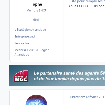
juste pour remplir les 
Tophe
Ah les COFO...... ils on
Membre SNCF
6k
messages
Ville:
Région Atlantique
Entreprise:
sncf
Service:
trac
Métier & Lieu:
CRL Région
Atlantique
Publication:
4 février 201