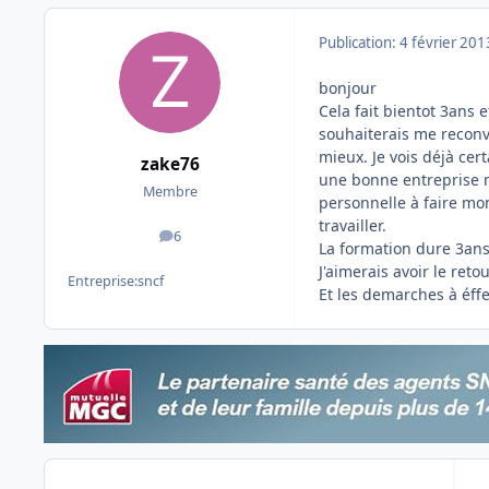
Publication:
4 février 201
bonjour
Cela fait bientot 3ans 
souhaiterais me recon
mieux. Je vois déjà cert
zake76
une bonne entreprise ma
Membre
personnelle à faire mon
travailler.
6
messages
La formation dure 3ans 
J'aimerais avoir le ret
Entreprise:
sncf
Et les demarches à éff