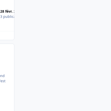
Most Popular Posts
28 févr. 2013
7 févr. 2013
s
3 publications
3 publications
ond
'est
n