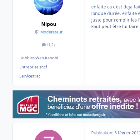
enfaite ca c'est deja f
longue durée. enfaite e
juste pour remplir les 
Nipou
Faut peut être lui fair
Modérateur
11,2k
messages
Hobbies:
Wan Kenobi
Entreprise:
sncf
Service:
trac
Publication:
5 février 201