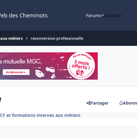
Web des Cheminots
Forums
Chatbox
 aux métiers
reconversion professionelle
e
Partager
Abonn
F et formations internes aux métiers