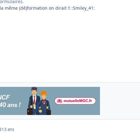
formulaires.
t la même (dé)formation on dirait !! :Smiley_41:
3
13 ans