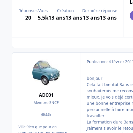
L
Réponses
Vues
Création
Dernière réponse
20
5,5k
13 ans
13 ans
13 ans
13 ans
Publication:
4 février 201
bonjour
Cela fait bientot 3ans 
souhaiterais me recon
ADC01
mieux. Je vois déjà cert
Membre SNCF
une bonne entreprise ma
personnelle à faire mon
44k
travailler.
messages
La formation dure 3ans 
Ville:
Rien que pour en
J'aimerais avoir le ret
emmerder certain, province