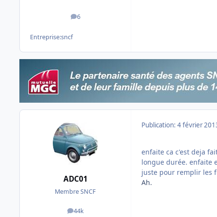
6
messages
Entreprise:
sncf
Publication:
4 février 201
enfaite ca c'est deja f
longue durée. enfaite e
juste pour remplir les 
ADC01
Ah.
Membre SNCF
44k
messages