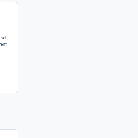
ond
'est
n