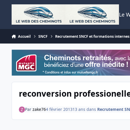
Aller au contenu
Le 
Accueil
SNCF
Recrutement SNCF et formations internes
reconversion professionell
Par
zake76
4 février 2013
13 ans
dans
Recrutement SNC